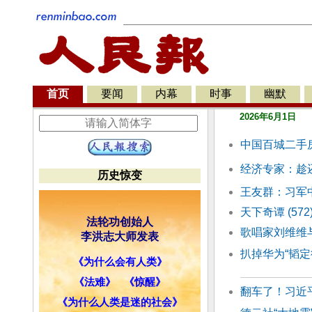
首页
要闻
内幕
时事
幽默
2026年6月1日
中国百城二手
经济专家：趁
历史惊变
王友群：习军
天下奇谭 (5
法轮功创始人
歌唱家刘维维
李洪志大师发表
扒掉华为“韬定
《为什么会有人类》
《法难》
《惊醒》
翻车了！习近
《为什么人类是迷的社会》