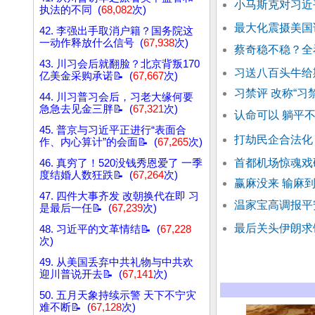
小马斯克对习近
执法的不同 (
68,082
次)
最大化震摄美国
42. 李强出手取消户籍？国务院这
一动作释放什么信号 (
67,938
次)
蔡奇稳不稳？全
43. 川习会后就翻脸？北京背叛170
习送八百头牛给
亿美金采购承诺📝 (
67,667
次)
习禁评 改称“习
44. 川习普习会后，习老大缘何要
急急去见金三胖📝 (
67,321
次)
认命可以 躺平
45. 普京与习近平正进行“表面合
打劫民企合法化
作、内心算计”的会面📝 (
67,265
次)
首都机场惊魂戏
46. 真穷了！520没钱秀恩爱了 一季
度结婚人数狂跌📝 (
67,264
次)
赢麻没来 输麻到
47. 四件大事齐发 改朝换代在即 习
温家宝高调报平
是最后一任📝 (
67,239
次)
最后关头伊朗求
48. 习近平的文革情结📝 (
67,228
次)
49. 从美国丢弃中共礼物与中共欢
迎川普说开去📝 (
67,141
次)
50. 五月天象持续示警 天下不宁灾
难不断📝 (
67,128
次)