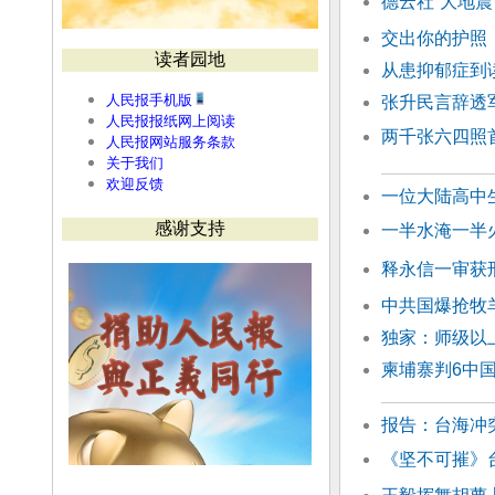
德云社“大地震
交出你的护照
读者园地
从患抑郁症到
人民报手机版
张升民言辞透
人民报报纸网上阅读
两千张六四照
人民报网站服务条款
关于我们
欢迎反馈
一位大陆高中
感谢支持
一半水淹一半
释永信一审获
中共国爆抢牧
独家：师级以
柬埔寨判6中
报告：台海冲
《坚不可摧》