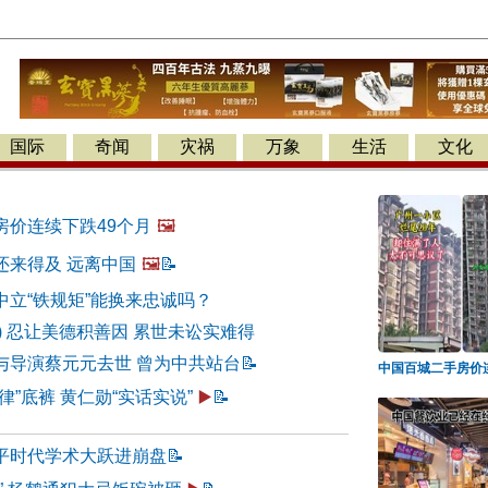
国际
奇闻
灾祸
万象
生活
文化
房价连续下跌49个月
🖼️
还来得及 远离中国
🖼️
📝
中立“铁规矩”能换来忠诚吗？
72) 忍让美德积善因 累世未讼实难得
与导演蔡元元去世 曾为中共站台
📝
中国百城二手房价
律”底裤 黄仁勋“实话实说”
▶️
📝
平时代学术大跃进崩盘
📝