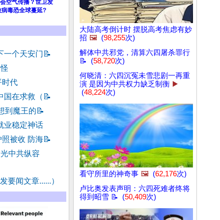
会空气传播？世卫发
拉病毒恐全球蔓延?
大陆高考倒计时 摆脱高考焦虑有妙
招
🖼️
(
98,255
次)
解体中共邪党，清算六四屠杀罪行
下一个天安门
📝
📝 (
58,720
次)
妖怪
何晓清：六四沉冤未雪悲剧一再重
平时代
演 是因为中共权力缺乏制衡
▶️
(
48,224
次)
中国在求救（
📝
联想到魔王的
📝
就业稳定神话
照被收 防海
📝
曝光中共纵容
看守所里的神奇事
🖼️
(
62,176
次)
要闻文章......）
卢比奥发表声明：六四死难者终将
得到昭雪 📝 (
50,409
次)