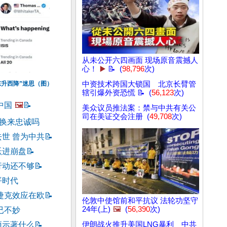
从未公开六四画面 现场原音震撼人
心！
▶️
📝 (
98,796
次)
东升西降”迷思（图）
中资技术跨国大锁国 北京长臂管
辖引爆外资恐慌 📝 (
56,123
次)
中国
🖼️
📝
美众议员推法案：禁与中共有关公
司在美证交会注册 (
49,708
次)
能换来忠诚吗
世 曾为中共
📝
跃进崩盘
📝
行动还不够
📝
平时代
捷克效应在欧
📝
伦敦中使馆前和平抗议 法轮功坚守
24年(上)
🖼️
(
56,390
次)
已不妙
预示著什么
📝
伊朗战火推升美国LNG暴利 中共