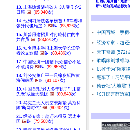
山西矿难真相：最后
断？明知瓦斯超标为
13. 上海惊爆随机砍人 3人受伤含2
日籍
🖼️
(
85,940
次)
14. 他列习清洗名单榜首！6常委和
张升民也难逃？
🖼️
📝 (
83,926
次)
中国百城二手房
15. 川普用这招儿对付吃特供的中
共官员
🖼️
(
83,891
次)
经济专家：趁还
16. 知名博主举报上海大学长江学
天下奇谭 (572
者论文造假
🖼️
📝 (
83,486
次)
歌唱家刘维维与
17. 中国经济一团糟 民众信心不足
不敢消费
🖼️
📝 (
82,959
次)
扒掉华为“韬定律
18. 前公安董广平一只橡皮艇跨黄
翻车了！习近平
海闯韩国
▶️
📝 (
81,107
次)
德云社“大地震”
19. 中国首现“老人多于孩子” “未富
先老”成最大隐忧
🖼️
(
80,848
次)
张升民言辞透军
20. 乌克兰无人机空袭频繁 莫斯科
陷“断网时代”
🖼️
(
80,404
次)
21. 经济专家：趁还来得及 远离中
国
🖼️
📝 (
79,568
次)