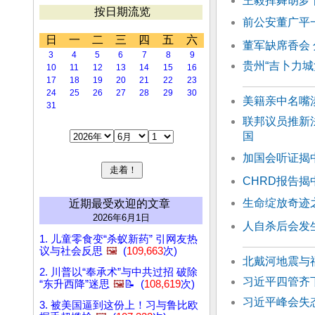
王毅挥舞胡萝
按日期流览
前公安董广平
日
一
二
三
四
五
六
董军缺席香会
3
4
5
6
7
8
9
贵州“吉卜力城
10
11
12
13
14
15
16
17
18
19
20
21
22
23
24
25
26
27
28
29
30
美籍亲中名嘴涉
31
联邦议员推新
国
加国会听证揭
CHRD报告
生命绽放奇迹
近期最受欢迎的文章
2026年6月1日
人自杀后会发
1. 儿童零食变“杀蚁新药” 引网友热
议与社会反思
🖼️
(
109,663
次)
北戴河地震与
2. 川普以“奉承术”与中共过招 破除
习近平四管齐
“东升西降”迷思
🖼️
📝 (
108,619
次)
习近平峰会失
3. 被美国逼到这份上！习与鲁比欧