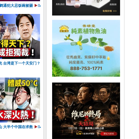
杨鹤通犯大忌饭碗被砸
▶️
📝
光 台湾是下一个天安门？
山 大半个中国在求救
▶️
📝