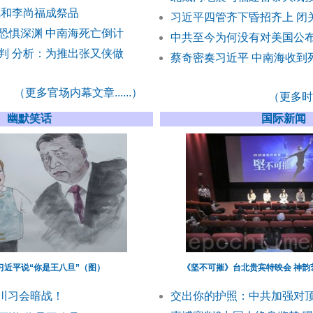
凤和李尚福成祭品
习近平四管齐下昏招齐上 闭
恐惧深渊 中南海死亡倒计
中共至今为何没有对美国公布
判 分析：为推出张又侠做
蔡奇密奏习近平 中南海收到
（更多官场内幕文章......）
（更多时事
幽默笑话
国际新闻
习近平说“你是王八旦”（图）
《坚不可摧》台北贵宾特映会 神韵
 川习会暗战！
交出你的护照：中共加强对