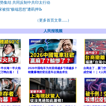
强势集结 共同反制中共印太行动
家被指“极端思想”遭羁押
📝
（更多首页文章......）
人民报视频
一半水淹一半火焰
2026中国电车为何卖得越多亏得越多？
台商走了，厦门空
万鸭出逃！ 【
销量爆增的背后是车企滴血求生
成空城 ！｜ #人