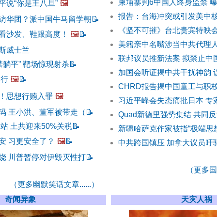
柬埔寨判6中国人终身监禁 
平说“你是王八旦”
🖼️
报告：台海冲突或引发美中核
访华团？派中国牛马留学朝
📝
《坚不可摧》台北贵宾特映会
看沙发、鞋跟高度！
🖼️
📝
美籍亲中名嘴涉当中共代理
斯威士兰
联邦议员推新法案 拟禁止中
禁躺平” 靶场惊现射杀
📝
加国会听证揭中共干扰神韵 
不行
🖼️
📝
CHRD报告揭中国童工与职
！思想行贿入罪
🖼️
习近平峰会失态痛批日本 专
码 王小洪、董军被带走（
📝
Quad新德里强势集结 共同
站 土共迎来50%关税
📝
新疆哈萨克作家被指“极端思
安 习更安全了？
🖼️
📝
中共跨国镇压 加拿大议员吁
饶 川普暂停对伊毁灭性打
📝
（更多国际
（更多幽默笑话文章......）
奇闻异象
天灾人祸