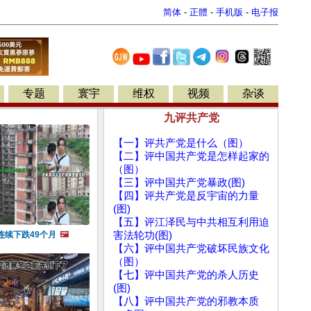
简体
-
正體
-
手机版
-
电子报
专题
寰宇
维权
视频
杂谈
九评共产党
【一】评共产党是什么（图）
【二】评中国共产党是怎样起家的
（图）
【三】评中国共产党暴政(图)
【四】评共产党是反宇宙的力量
(图)
【五】评江泽民与中共相互利用迫
连续下跌49个月
🖼️
害法轮功(图)
【六】评中国共产党破坏民族文化
（图）
【七】评中国共产党的杀人历史
(图)
【八】评中国共产党的邪教本质