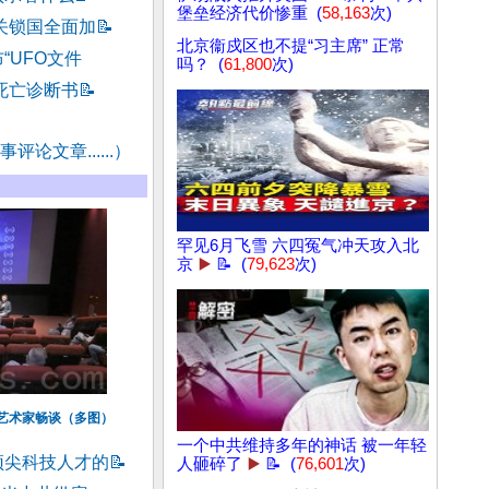
堡垒经济代价惨重 (
58,163
次)
关锁国全面加
📝
北京衞戍区也不提“习主席” 正常
“UFO文件
吗？ (
61,800
次)
死亡诊断书
📝
评论文章......）
罕见6月飞雪 六四冤气冲天攻入北
京
▶️
📝 (
79,623
次)
艺术家畅谈（多图）
一个中共维持多年的神话 被一年轻
顶尖科技人才的
📝
人砸碎了
▶️
📝 (
76,601
次)