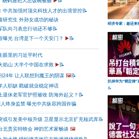
” 杨鹤通犯大忌饭碗被砸
▶️
📝
：中共加强对顶尖科技人才的出境管控
📝
读研究生 外孙女成功的秘诀
经济专家：趁还来
军队向习表忠行动还不够
📝
首曝光 台湾是下一个天安门？
▶️
📝
生眼里的习近平时代
火焰山 大半个中国在求救
▶️
📝
刑24年 让人联想到魔王的阴谋
🖼️
📝
扒掉华为“韬定律”
羊人职缺 戳破就业稳定神话
📝
上退休老军官护照被收 防海外起义？
📝
国人终身监禁 曝光中共纵容跨国诈骗
突或引发美中核升级 卫星显示北京扩充核武库
📝
台北贵宾特映会 神韵艺术家畅谈
🖼️