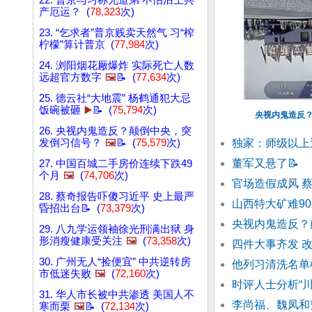
22. 普京与习称兄道弟 不怕沾上共
产厄运？ (
78,323
次)
23. “乞求者”普京贱卖天然气 习“榨
柠檬”算计普京 (
77,984
次)
24. 浏阳烟花厰爆炸 实际死亡人数
远超官方数字
🖼️
📝 (
77,634
次)
25. 德云社“大地震” 杨鹤通犯大忌
饭碗被砸
▶️
📝 (
75,794
次)
央视内鬼造反？
26. 央视内鬼造反？颠倒中央，突
发倒习信号？
🖼️
📝 (
75,579
次)
独家：师级以上
董军又悬了
📝
27. 中国百城二手房价连续下跌49
个月
🖼️
(
74,706
次)
官场造假成风 
28. 蔡奇报告吓傻习近平 史上最严
山西特大矿难9
昏招出台📝 (
73,379
次)
央视内鬼造反？
29. 八九学运领袖徐光刑满出狱 身
形消瘦健康受关注
🖼️
(
73,358
次)
四件大事齐发 
30. 广州无人“捡便宜” 中共逆转房
他列习清洗名单
市低迷失败
🖼️
(
72,160
次)
时评人士分析“
31. 华人市长被中共渗透 美国人不
李尚福、魏凤和
寒而栗
🖼️
📝 (
72,134
次)