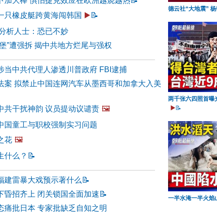
卜加大棒 惧怕捷克效应在欧洲越烧越热
📝
德云社“大地震” 
一只橡皮艇跨黄海闯韩国
▶️
📝
 分析人士：恐已不妙
堡”遭强拆 揭中共地方烂尾与强权
当中共代理人渗透川普政府 FBI逮捕
法案 拟禁止中国连网汽车从墨西哥和加拿大入美
两千张六四照首曝
中共干扰神韵 议员提动议谴责
🖼️
▶️
📝
揭中国童工与职校强制实习问题
之花
🖼️
生什么？
📝
福建雷暴大戏预示著什么
📝
下昏招齐上 闭关锁国全面加速
📝
一半水淹一半火焰
态痛批日本 专家批缺乏自知之明