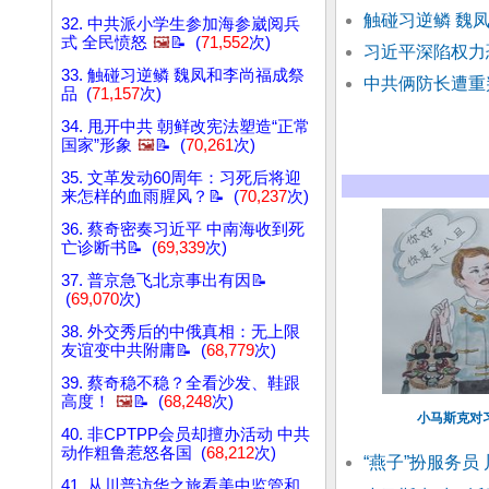
触碰习逆鳞 魏
32. 中共派小学生参加海参崴阅兵
式 全民愤怒
🖼️
📝 (
71,552
次)
习近平深陷权力
33. 触碰习逆鳞 魏凤和李尚福成祭
中共俩防长遭重
品 (
71,157
次)
34. 甩开中共 朝鲜改宪法塑造“正常
国家”形象
🖼️
📝 (
70,261
次)
35. 文革发动60周年：习死后将迎
来怎样的血雨腥风？📝 (
70,237
次)
36. 蔡奇密奏习近平 中南海收到死
亡诊断书📝 (
69,339
次)
37. 普京急飞北京事出有因📝
(
69,070
次)
38. 外交秀后的中俄真相：无上限
友谊变中共附庸📝 (
68,779
次)
39. 蔡奇稳不稳？全看沙发、鞋跟
高度！
🖼️
📝 (
68,248
次)
小马斯克对
40. 非CPTPP会员却擅办活动 中共
动作粗鲁惹怒各国 (
68,212
次)
“燕子”扮服务员
41. 从川普访华之旅看美中监管和