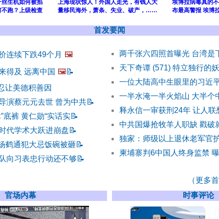
一丝生机如何被掐
上海现状惊人！外国人走光，有钱人大
埃博拉病毒真的不
何不跑？上级检查
量移民海外，萧条、失业、破产，……
布最高警报 埃博
首发要闻
两千张六四照首曝光 台湾是
价连续下跌49个月
🖼️
天下奇谭 (571) 特立独行的
来得及 远离中国
🖼️
📝
一位大陆高中生眼里的习近
) 忍让美德积善因
一半水淹一半火焰山 大半个
导演蔡元元去世 曾为中共
📝
释永信一审获刑24年 让人
”底裤 黄仁勋“实话实
📝
中共国爆抢牧羊人职缺 戳破
时代学术大跃进崩盘
📝
独家：师级以上退休老军官护
 杨鹤通犯大忌饭碗被砸
📝
柬埔寨判6中国人终身监禁 
队向习表忠行动还不够
📝
（更多首发
官场内幕
时事评论