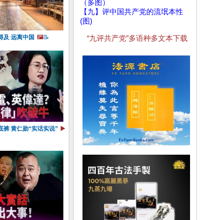
（多图）
【九】评中国共产党的流氓本性
(图)
得及 远离中国
🖼️
📝
“九评共产党”多语种多文本下载
底裤 黄仁勋“实话实说”
▶️