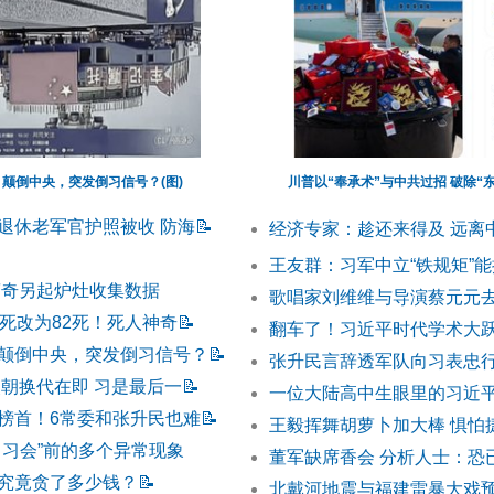
颠倒中央，突发倒习信号？(图)
川普以“奉承术”与中共过招 破除“
退休老军官护照被收 防海
📝
经济专家：趁还来得及 远离
王友群：习军中立“铁规矩”
蔡奇另起炉灶收集数据
歌唱家刘维维与导演蔡元元去
0死改为82死！死人神奇
📝
翻车了！习近平时代学术大
颠倒中央，突发倒习信号？
📝
张升民言辞透军队向习表忠
改朝换代在即 习是最后一
📝
一位大陆高中生眼里的习近
榜首！6常委和张升民也难
📝
王毅挥舞胡萝卜加大棒 惧怕
川习会”前的多个异常现象
董军缺席香会 分析人士：恐
究竟贪了多少钱？
📝
北戴河地震与福建雷暴大戏