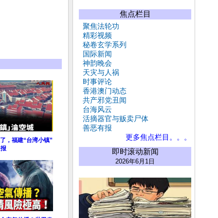
焦点栏目
聚焦法轮功
精彩视频
秘卷玄学系列
国际新闻
神韵晚会
天灾与人祸
时事评论
香港澳门动态
共产邪党丑闻
台海风云
活摘器官与贩卖尸体
善恶有报
更多焦点栏目。。。
了，福建“台湾小镇”
民报
即时滚动新闻
2026年6月1日