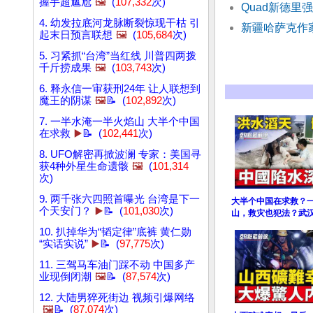
握手超尴尬
🖼️
(
107,332
次)
Quad新德里
4. 幼发拉底河龙脉断裂惊现干枯 引
新疆哈萨克作
起末日预言联想
🖼️
(
105,684
次)
5. 习紧抓“台湾”当红线 川普四两拨
千斤捞成果
🖼️
(
103,743
次)
6. 释永信一审获刑24年 让人联想到
魔王的阴谋
🖼️
📝 (
102,892
次)
7. 一半水淹一半火焰山 大半个中国
在求救
▶️
📝 (
102,441
次)
8. UFO解密再掀波澜 专家：美国寻
获4种外星生命遗骸
🖼️
(
101,314
次)
9. 两千张六四照首曝光 台湾是下一
大半个中国在求救？
个天安门？
▶️
📝 (
101,030
次)
山，救灾也犯法？武汉
10. 扒掉华为“韬定律”底裤 黄仁勋
“实话实说”
▶️
📝 (
97,775
次)
11. 三驾马车油门踩不动 中国多产
业现倒闭潮
🖼️
📝 (
87,574
次)
12. 大陆男猝死街边 视频引爆网络
🖼️
📝 (
87,074
次)