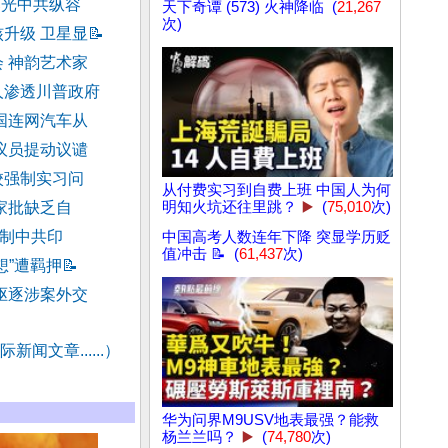
曝光中共纵容
天下奇谭 (573) 火神降临 (
21,267
次)
升级 卫星显
📝
 神韵艺术家
人渗透川普政府
国连网汽车从
议员提动议谴
校强制实习问
从付费实习到自费上班 中国人为何
家批缺乏自
明知火坑还往里跳？
▶️
(
75,010
次)
反制中共印
中国高考人数连年下降 突显学历贬
值冲击 📝 (
61,437
次)
想”遭羁押
📝
驱逐涉案外交
新闻文章......）
华为问界M9USV地表最强？能救
杨兰兰吗？
▶️
(
74,780
次)