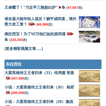
又倒霉了！“习近平三胞胎出炉”
▶️
📝
(
47,657
次)
谁在逼大陆年轻人谋反？躺平成间谍，境外
势力发工资？
🖼️▶️
(
66,998
次)
疯狂挖宝！为了50万他们如此抓间谍
🖼️▶️
📝
(
103,343
次)
(更多精彩视频文章......)
东拉西扯
大梁英雄传之王者归来（31）结局篇 登基
🖼️
(
307,590
次)
小说：大梁英雄传之王者归来（30） 相府
🖼️
(
285,099
次)
小说：大梁英雄传之王者归来（29）激战