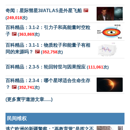
奇闻：星际彗星3I/ATLAS是外星飞船
🖼️
(
249,018
次)
百科精品：3.1-2：引力子和高能量时空粒
子
🖼️
(
363,869
次)
百科精品：3.1-1：物质粒子和能量子有相
同的来源吗？
🖼️
(
352,758
次)
百科精品：2.3-5：轮回转世与因果报应
(
111,061
次)
百科精品：2.3-4：哪个星球适合生命生存
？
🖼️
(
352,741
次)
(更多寰宇遨游文章......)
民间维权
逃亡欧洲的新疆警察：“再教育营”是挥之不