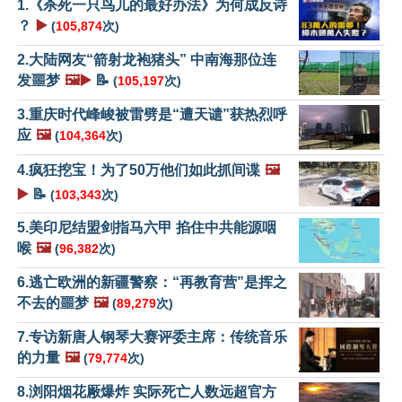
1.《杀死一只鸟儿的最好办法》为何成反诗
？
▶️
(
105,874
次)
2.大陆网友“箭射龙袍猪头” 中南海那位连
发噩梦
🖼️▶️
📝
(
105,197
次)
3.重庆时代峰峻被雷劈是“遭天谴”获热烈呼
应
🖼️
(
104,364
次)
4.疯狂挖宝！为了50万他们如此抓间谍
🖼️
▶️
📝
(
103,343
次)
5.美印尼结盟剑指马六甲 掐住中共能源咽
喉
🖼️
(
96,382
次)
6.逃亡欧洲的新疆警察：“再教育营”是挥之
不去的噩梦
🖼️
(
89,279
次)
7.专访新唐人钢琴大赛评委主席：传统音乐
的力量
🖼️
(
79,774
次)
8.浏阳烟花厰爆炸 实际死亡人数远超官方