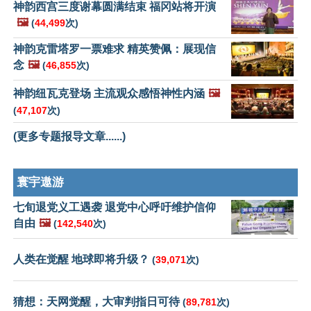
神韵西宫三度谢幕圆满结束 福冈站将开演
🖼️
(
44,499
次)
神韵克雷塔罗一票难求 精英赞佩：展现信
念
🖼️
(
46,855
次)
神韵纽瓦克登场 主流观众感悟神性内涵
🖼️
(
47,107
次)
(更多专题报导文章......)
寰宇遨游
七旬退党义工遇袭 退党中心呼吁维护信仰
自由
🖼️
(
142,540
次)
人类在觉醒 地球即将升级？
(
39,071
次)
猜想：天网觉醒，大审判指日可待
(
89,781
次)