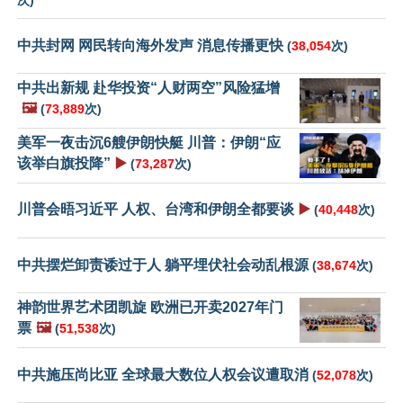
次)
中共封网 网民转向海外发声 消息传播更快
(
38,054
次)
中共出新规 赴华投资“人财两空”风险猛增
🖼️
(
73,889
次)
美军一夜击沉6艘伊朗快艇 川普：伊朗“应
该举白旗投降”
▶️
(
73,287
次)
川普会晤习近平 人权、台湾和伊朗全都要谈
▶️
(
40,448
次)
中共摆烂卸责诿过于人 躺平埋伏社会动乱根源
(
38,674
次)
神韵世界艺术团凯旋 欧洲已开卖2027年门
票
🖼️
(
51,538
次)
中共施压尚比亚 全球最大数位人权会议遭取消
(
52,078
次)