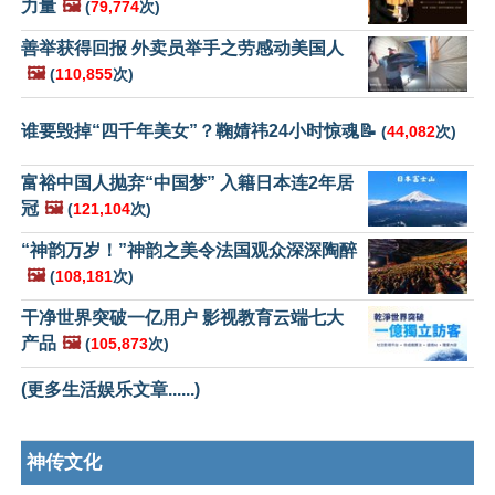
力量
🖼️
(
79,774
次)
善举获得回报 外卖员举手之劳感动美国人
🖼️
(
110,855
次)
谁要毁掉“四千年美女”？鞠婧祎24小时惊魂📝
(
44,082
次)
富裕中国人抛弃“中国梦” 入籍日本连2年居
冠
🖼️
(
121,104
次)
“神韵万岁！”神韵之美令法国观众深深陶醉
🖼️
(
108,181
次)
干净世界突破一亿用户 影视教育云端七大
产品
🖼️
(
105,873
次)
(更多生活娱乐文章......)
神传文化