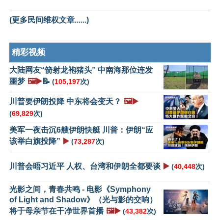
(更多民间维权文章......)
精彩视频
大陆网友“箭射龙袍猪头” 中南海那位连发
噩梦
🖼️▶️
📝
(
105,197
次)
川普要伊朗投降 中东将会变天？
🖼️▶️
(
69,829
次)
美军一夜击沉6艘伊朗快艇 川普：伊朗“应
该举白旗投降”
▶️
(
73,287
次)
川普会晤习近平 人权、台湾和伊朗全都要谈
▶️
(
40,448
次)
光影之间，青春共鸣 - 电影《Symphony
of Light and Shadow》（光与影的交响）
将于母亲节在干净世界首播
🖼️▶️
(
43,382
次)