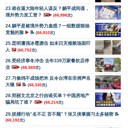
23.谁在逼大陆年轻人谋反？躺平成间谍，
境外势力发工资？
🖼️▶️
(
66,998
次)
24.躺平是被境外势力蛊惑？一组数据狠抽
党魁的脸
▶️
📝
(
66,910
次)
25.昆明遭强冰雹袭击 如末日灾难般场面吓
人
🖼️
(
66,752
次)
26.受经济寒冬冲击 去年339万家餐饮店停
业
🖼️▶️
(
66,569
次)
27.习偷鸡不成蚀把米 反令台湾在非洲声名
大噪
🖼️
📝
(
66,330
次)
28.郑丽文北京之行由谁买单？中国房地产
骗局坑了谁？
🖼️▶️
(
66,214
次)
29.抓捕行动“名不正 言不顺”？张又侠掌握习太多秘密 📝
(
66,192
次)