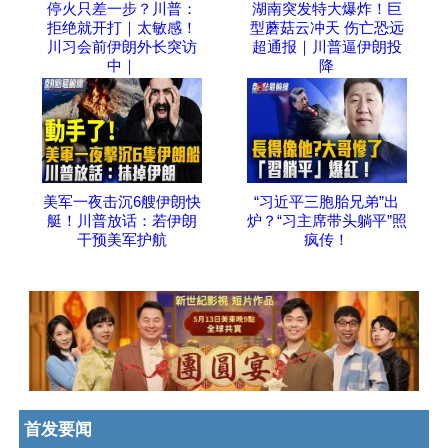
停火只差一步？川普：
湖南突发特大爆炸！巨
拒绝就开打｜太敏感！
型蘑菇云冲天 伤亡恐远
川习会前伊朗外长突访
超通报｜川普逼伊朗投
中｜
降
美军一夜击沉6艘伊朗快
“习近平三胞胎兄弟”出
艇！川普放话：若伊朗
炉？“习主席带头躺平”照
干预美军护航
疯传！
首发要闻