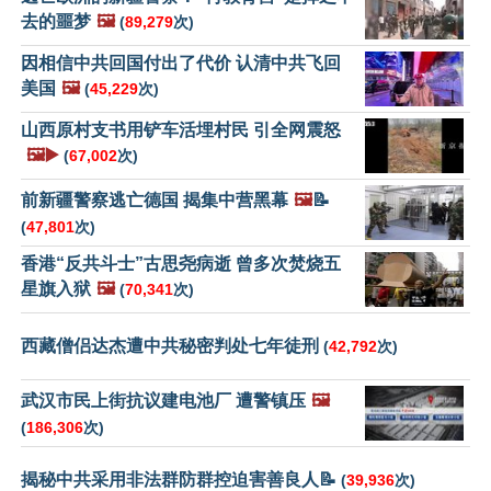
去的噩梦
🖼️
(
89,279
次)
因相信中共回国付出了代价 认清中共飞回
美国
🖼️
(
45,229
次)
山西原村支书用铲车活埋村民 引全网震怒
🖼️▶️
(
67,002
次)
前新疆警察逃亡德国 揭集中营黑幕
🖼️
📝
(
47,801
次)
香港“反共斗士”古思尧病逝 曾多次焚烧五
星旗入狱
🖼️
(
70,341
次)
西藏僧侣达杰遭中共秘密判处七年徒刑
(
42,792
次)
武汉市民上街抗议建电池厂 遭警镇压
🖼️
(
186,306
次)
揭秘中共采用非法群防群控迫害善良人📝
(
39,936
次)