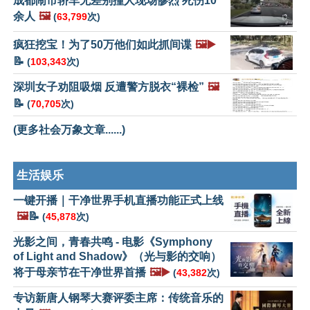
成都闹市轿车无差别撞人现场惨烈 死伤10
余人
🖼️
(
63,799
次)
疯狂挖宝！为了50万他们如此抓间谍
🖼️▶️
📝
(
103,343
次)
深圳女子劝阻吸烟 反遭警方脱衣“裸检”
🖼️
📝
(
70,705
次)
(更多社会万象文章......)
生活娱乐
一键开播｜干净世界手机直播功能正式上线
🖼️
📝
(
45,878
次)
光影之间，青春共鸣 - 电影《Symphony
of Light and Shadow》（光与影的交响）
将于母亲节在干净世界首播
🖼️▶️
(
43,382
次)
专访新唐人钢琴大赛评委主席：传统音乐的