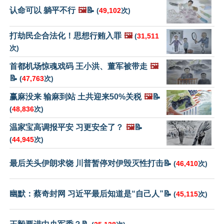
认命可以 躺平不行
🖼️
📝
(
49,102
次)
打劫民企合法化！思想行贿入罪
🖼️
(
31,511
次)
首都机场惊魂戏码 王小洪、董军被带走
🖼️
📝
(
47,763
次)
赢麻没来 输麻到站 土共迎来50%关税
🖼️
📝
(
48,836
次)
温家宝高调报平安 习更安全了？
🖼️
📝
(
44,945
次)
最后关头伊朗求饶 川普暂停对伊毁灭性打击📝
(
46,410
次)
幽默：蔡奇封网 习近平最后知道是“自己人”📝
(
45,115
次)