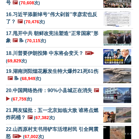
号
🖼️
(
70,608
次)
16.习近平添新绰号“伟大剁首”李彦宏也反
了？
🖼️
(
70,476
次)
17.甩开中共 朝鲜改宪法塑造“正常国家”形
象
🖼️
📝
(
70,115
次)
18.川普要伊朗投降 中东将会变天？
🖼️▶️
(
69,829
次)
19.湖南浏阳烟花厰发生特大爆炸21死61伤
🖼️
📝
(
68,949
次)
20.中国网络热传：90%小县城正在消失
🖼️
▶️
(
67,759
次)
21.网友猛批：五一北京如临大敌 谁将点燃
炸药桶？
🖼️
(
67,382
次)
22.山西原村支书用铲车活埋村民 引全网震
怒
🖼️▶️
(
67,002
次)