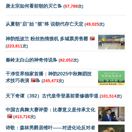
唐太宗如何看前朝的灭亡📝
(
57,788
次)
从夏朝“启”始 “桀”终 说朝代存亡天定
(
49,025
次)
神韵抵波兰 粉丝热情接机 多城票房售罄
🖼️
(
223,811
次)
秦岭太白山的神奇传说📝
(
82,052
次)
干净世界独家首播：神韵2025中秋舞蹈技
术技巧表演
🖼️
📝
(
245,473
次)
天下奇谭（392）古代皇帝登基前要修德学道
(
101,514
次)
中国古典舞大赛评委：比赛意义是传承文化
🖼️
(
413,716
次)
诗歌：森林男爵居维叶——对进化论反对者