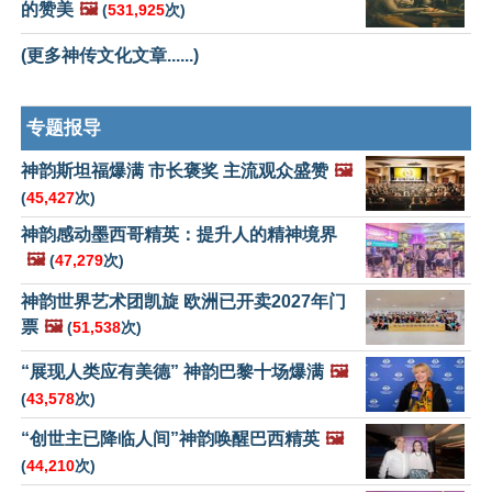
的赞美
🖼️
(
531,925
次)
(更多神传文化文章......)
专题报导
神韵斯坦福爆满 市长褒奖 主流观众盛赞
🖼️
(
45,427
次)
神韵感动墨西哥精英：提升人的精神境界
🖼️
(
47,279
次)
神韵世界艺术团凯旋 欧洲已开卖2027年门
票
🖼️
(
51,538
次)
“展现人类应有美德” 神韵巴黎十场爆满
🖼️
(
43,578
次)
“创世主已降临人间”神韵唤醒巴西精英
🖼️
(
44,210
次)