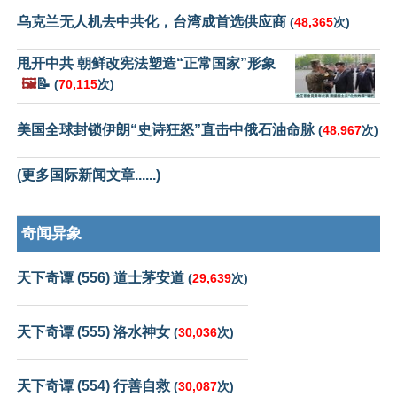
乌克兰无人机去中共化，台湾成首选供应商
(
48,365
次)
甩开中共 朝鲜改宪法塑造“正常国家”形象
🖼️
📝
(
70,115
次)
美国全球封锁伊朗“史诗狂怒”直击中俄石油命脉
(
48,967
次)
(更多国际新闻文章......)
奇闻异象
天下奇谭 (556) 道士茅安道
(
29,639
次)
天下奇谭 (555) 洛水神女
(
30,036
次)
天下奇谭 (554) 行善自救
(
30,087
次)