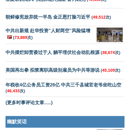
朝鲜修宪放弃统一半岛 金正恩打脸习近平
(
49,512
次)
中共出新规 赴华投资“人财两空”风险猛增
🖼️
(
73,889
次)
中共摆烂卸责诿过于人 躺平埋伏社会动乱根源
(
38,674
次)
美国再出拳 拟禁离职高级别雇员为中共等游说
(
45,109
次)
年税收4亿公务员工资26亿 中共三千县城官老爷坐吃山空
(
46,433
次)
(更多时事评论文章......)
幽默笑话