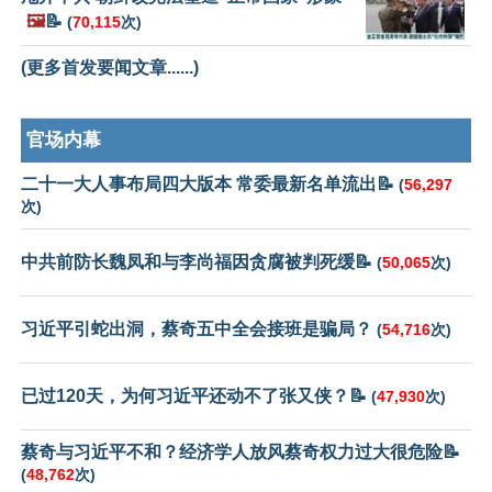
🖼️
📝
(
70,115
次)
(更多首发要闻文章......)
官场内幕
二十一大人事布局四大版本 常委最新名单流出📝
(
56,297
次)
中共前防长魏凤和与李尚福因贪腐被判死缓📝
(
50,065
次)
习近平引蛇出洞，蔡奇五中全会接班是骗局？
(
54,716
次)
已过120天，为何习近平还动不了张又侠？📝
(
47,930
次)
蔡奇与习近平不和？经济学人放风蔡奇权力过大很危险📝
(
48,762
次)