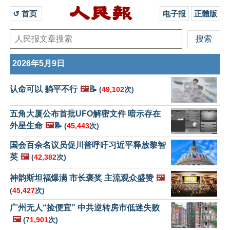
↺ 首页 
电子报
正體版
2026年5月9日
认命可以 躺平不行
🖼️
📝
(
49,102
次)
五角大厦公布首批UFO解密文件 暗示存在
外星生命
🖼️
📝
(
45,443
次)
国会百余名议员促川普呼吁习近平释放黎智
英
🖼️
(
42,382
次)
神韵斯坦福爆满 市长褒奖 主流观众盛赞
🖼️
(
45,427
次)
广州无人“捡便宜” 中共逆转房市低迷失败
🖼️
(
71,901
次)