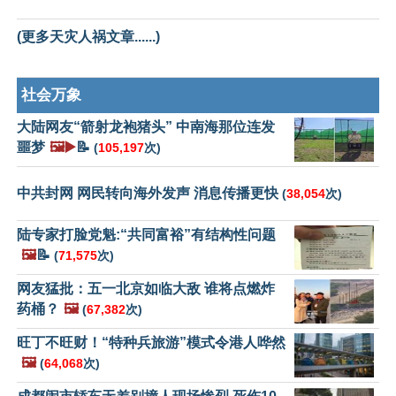
(更多天灾人祸文章......)
社会万象
大陆网友“箭射龙袍猪头” 中南海那位连发
噩梦
🖼️▶️
📝
(
105,197
次)
中共封网 网民转向海外发声 消息传播更快
(
38,054
次)
陆专家打脸党魁:“共同富裕”有结构性问题
🖼️
📝
(
71,575
次)
网友猛批：五一北京如临大敌 谁将点燃炸
药桶？
🖼️
(
67,382
次)
旺丁不旺财！“特种兵旅游”模式令港人哗然
🖼️
(
64,068
次)