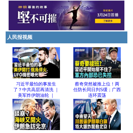
人民报视频
习近平最怕的事发生
蔡奇突然被推上位！两
了？中共高层再清洗 ｜
任防长同日判S缓；广西
美军炸伊朗油轮 ｜
连环震荡