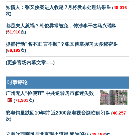
知情人：张又侠案进入收尾 7月将发布处理结果📝
(
49,016
次)
都是夫人惹祸？韩俊异常被免，传涉李干杰马兴瑞📝
(
51,910
次)
抓捕行动“名不正 言不顺”？张又侠掌握习太多秘密📝
(
66,192
次)
(更多官场内幕文章......)
时事评论
广州无人“捡便宜” 中共逆转房市低迷失败
🖼️
(
71,901
次)
彩电销量跌回10年前 近2000家电视台濒临倒闭📝
(
48,257
次)
立夏吹西南风与北京现火流星 皆为凶兆
(
49,183
次)