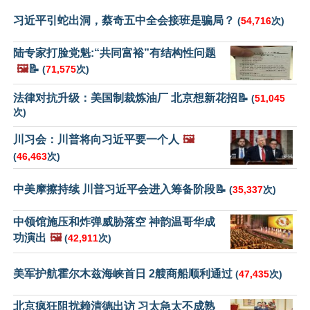
习近平引蛇出洞，蔡奇五中全会接班是骗局？
(
54,716
次)
陆专家打脸党魁:“共同富裕”有结构性问题
🖼️
📝
(
71,575
次)
法律对抗升级：美国制裁炼油厂 北京想新花招📝
(
51,045
次)
川习会：川普将向习近平要一个人
🖼️
(
46,463
次)
中美摩擦持续 川普习近平会进入筹备阶段📝
(
35,337
次)
中领馆施压和炸弹威胁落空 神韵温哥华成
功演出
🖼️
(
42,911
次)
美军护航霍尔木兹海峡首日 2艘商船顺利通过
(
47,435
次)
北京疯狂阻扰赖清德出访 习太急太不成熟