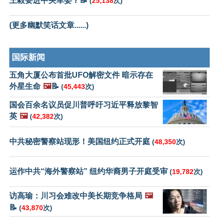
王毅要进中央军委？📝
(
25,138
次)
(更多幽默笑话文章......)
国际新闻
五角大厦公布首批UFO解密文件 暗示存在
外星生命
🖼️
📝
(
45,443
次)
国会百余名议员促川普呼吁习近平释放黎智
英
🖼️
(
42,382
次)
中共秘密警察站现形！美国纽约正式开庭
(
48,350
次)
运作中共“海外警察站” 纽约华裔男子开庭受审
(
19,782
次)
访高瑜：川习会难改中美长期竞争格局
🖼️
📝
(
43,870
次)