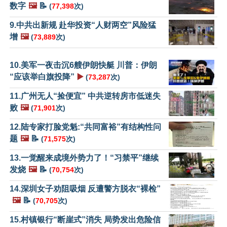
数字
🖼️
📝
(
77,398
次)
9.中共出新规 赴华投资“人财两空”风险猛
增
🖼️
(
73,889
次)
10.美军一夜击沉6艘伊朗快艇 川普：伊朗
“应该举白旗投降”
▶️
(
73,287
次)
11.广州无人“捡便宜” 中共逆转房市低迷失
败
🖼️
(
71,901
次)
12.陆专家打脸党魁:“共同富裕”有结构性问
题
🖼️
📝
(
71,575
次)
13.一觉醒来成境外势力了！“习禁平”继续
发烧
🖼️
📝
(
70,754
次)
14.深圳女子劝阻吸烟 反遭警方脱衣“裸检”
🖼️
📝
(
70,705
次)
15.村镇银行“断崖式”消失 局势发出危险信