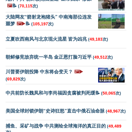
🖼️
📝
(
70,115
次)
大陆网友“箭射龙袍猪头” 中南海那位连发
噩梦
🖼️▶️
📝
(
105,197
次)
立夏吹西南风与北京现火流星 皆为凶兆
(
49,183
次)
朝鲜修宪放弃统一半岛 金正恩打脸习近平
(
49,512
次)
川普要伊朗投降 中东将会变天？
🖼️▶️
(
69,829
次)
中共前防长魏凤和与李尚福因贪腐被判死缓📝
(
50,065
次)
美国全球封锁伊朗“史诗狂怒”直击中俄石油命脉
(
48,967
次)
捕鱼、采矿与战争 中共测绘全球海洋的真正目的
(
49,489