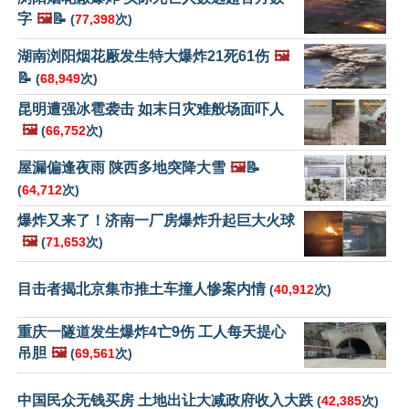
字
🖼️
📝
(
77,398
次)
湖南浏阳烟花厰发生特大爆炸21死61伤
🖼️
📝
(
68,949
次)
昆明遭强冰雹袭击 如末日灾难般场面吓人
🖼️
(
66,752
次)
屋漏偏逢夜雨 陕西多地突降大雪
🖼️
📝
(
64,712
次)
爆炸又来了！济南一厂房爆炸升起巨大火球
🖼️
(
71,653
次)
目击者揭北京集市推土车撞人惨案内情
(
40,912
次)
重庆一隧道发生爆炸4亡9伤 工人每天提心
吊胆
🖼️
(
69,561
次)
中国民众无钱买房 土地出让大减政府收入大跌
(
42,385
次)