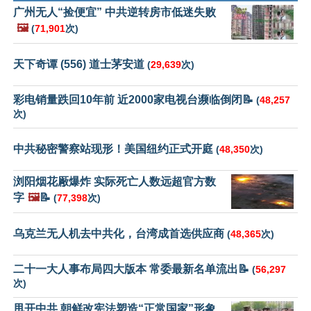
广州无人“捡便宜” 中共逆转房市低迷失败
🖼️
(
71,901
次)
天下奇谭 (556) 道士茅安道
(
29,639
次)
彩电销量跌回10年前 近2000家电视台濒临倒闭📝
(
48,257
次)
中共秘密警察站现形！美国纽约正式开庭
(
48,350
次)
浏阳烟花厰爆炸 实际死亡人数远超官方数
字
🖼️
📝
(
77,398
次)
乌克兰无人机去中共化，台湾成首选供应商
(
48,365
次)
二十一大人事布局四大版本 常委最新名单流出📝
(
56,297
次)
甩开中共 朝鲜改宪法塑造“正常国家”形象