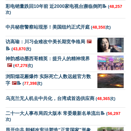
彩电销量跌回10年前 近2000家电视台濒临倒闭📝
(
48,257
次)
中共秘密警察站现形！美国纽约正式开庭
(
48,350
次)
访高瑜：川习会难改中美长期竞争格局
🖼️
📝
(
43,870
次)
神韵感动墨西哥精英：提升人的精神境界
🖼️
(
47,279
次)
浏阳烟花厰爆炸 实际死亡人数远超官方数
字
🖼️
📝
(
77,398
次)
乌克兰无人机去中共化，台湾成首选供应商
(
48,365
次)
二十一大人事布局四大版本 常委最新名单流出📝
(
56,297
次)
甩开中共 朝鲜改宪法塑造“正常国家”形象