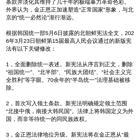
条款并淡化其维持了几十年的极端暴力革命色彩。
外界认为，金正恩正加速塑造“正常国家”形象，与北
京的“统一必然论”渐行渐远。

根据韩国统一部5月6日披露的北朝鲜宪法全文，202
6年3月23日朝鲜第15届最高人民会议通过的新版宪
法有以下关键修改：

1，全面删除统一表述。新宪法从序言到正文，删除
“祖国统一”、“北半部”、“民族大团结”、“社会主义完
全胜利”等字眼。70余年的“半岛统一”法理基础被移
除。

2，首次写入领土条款。新宪法明确规定领土范围
“北接中俄，南接大韩民国”。法律上将韩国定义为外
国，而非等待统一的同民族政权。

3，金正恩法律地位升级。新宪法将在金正恩从“最