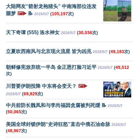
大陆网友“箭射龙袍猪头” 中南海那位连发
噩梦
🖼️▶️
📝
(
105,197
次)
2026/5/7
天下奇谭 (555) 洛水神女
(
30,036
次)
2026/5/7
立夏吹西南风与北京现火流星 皆为凶兆
(
49,183
次)
2026/5/7
朝鲜修宪放弃统一半岛 金正恩打脸习近平
(
49,512
2026/5/7
次)
川普要伊朗投降 中东将会变天？
🖼️▶️
(
69,829
次)
2026/5/7
中共前防长魏凤和与李尚福因贪腐被判死缓 📝
2026/5/7
(
50,065
次)
美国全球封锁伊朗“史诗狂怒”直击中俄石油命脉
2026/5/7
(
48,967
次)