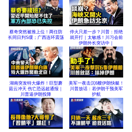
蔡奇突然被推上位！两任防
停火只差一步？川普：拒绝
长同日判S缓；广西连环震荡
就开打｜太敏感！川习会前
伊朗外长突访中｜
湖南突发特大爆炸！巨型蘑
美军一夜击沉6艘伊朗快艇！
菇云冲天 伤亡恐远超通报｜
川普放话：若伊朗干预美军
川普逼伊朗投降
护航