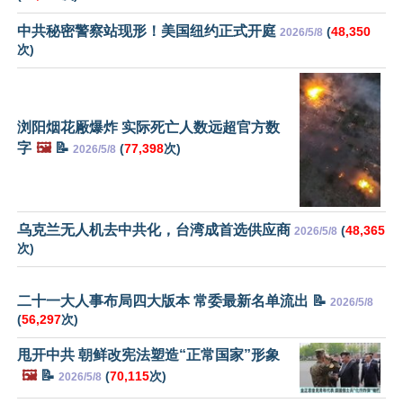
中共秘密警察站现形！美国纽约正式开庭
(
48,350
2026/5/8
次)
浏阳烟花厰爆炸 实际死亡人数远超官方数
字
🖼️
📝
(
77,398
次)
2026/5/8
乌克兰无人机去中共化，台湾成首选供应商
(
48,365
2026/5/8
次)
二十一大人事布局四大版本 常委最新名单流出 📝
2026/5/8
(
56,297
次)
甩开中共 朝鲜改宪法塑造“正常国家”形象
🖼️
📝
(
70,115
次)
2026/5/8