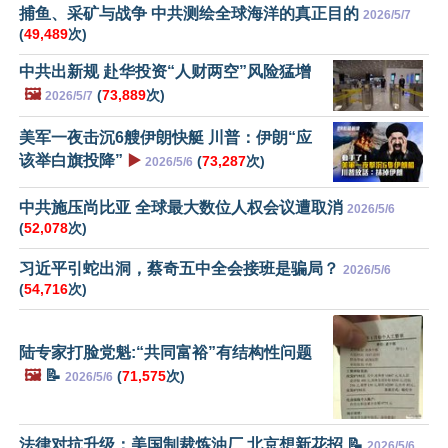
捕鱼、采矿与战争 中共测绘全球海洋的真正目的
2026/5/7
(
49,489
次)
中共出新规 赴华投资“人财两空”风险猛增
🖼️
(
73,889
次)
2026/5/7
美军一夜击沉6艘伊朗快艇 川普：伊朗“应
该举白旗投降”
▶️
(
73,287
次)
2026/5/6
中共施压尚比亚 全球最大数位人权会议遭取消
2026/5/6
(
52,078
次)
习近平引蛇出洞，蔡奇五中全会接班是骗局？
2026/5/6
(
54,716
次)
陆专家打脸党魁:“共同富裕”有结构性问题
🖼️
📝
(
71,575
次)
2026/5/6
法律对抗升级：美国制裁炼油厂 北京想新花招 📝
2026/5/6