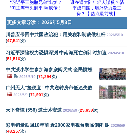
“习近平三胞胎兄弟”出炉？
谁在逼大陆年轻人谋反？躺
“习主席带头躺平”照疯传！
平成间谍，境外势力发工
资？【 热点最前线】
更多文章导读：
2026年5月8日
川普应带回中共国政治犯：用关税和制裁做杠杆
2026/5/10
(
47,541
次)
习近平深陷权力恐惧深渊 中南海死亡倒计时加速
2026/5/10
(
51,516
次)
中共派小学生参加海参崴阅兵式 全民愤怒
🖼️
📝
(
71,294
次)
2026/5/10
广州无人“捡便宜” 中共逆转房市低迷失败
🖼️
(
71,901
次)
2026/5/9
天下奇谭 (556) 道士茅安道
(
29,639
次)
2026/5/9
彩电销量跌回10年前 近2000家电视台濒临倒闭 📝
2026/5/9
(
48,257
次)