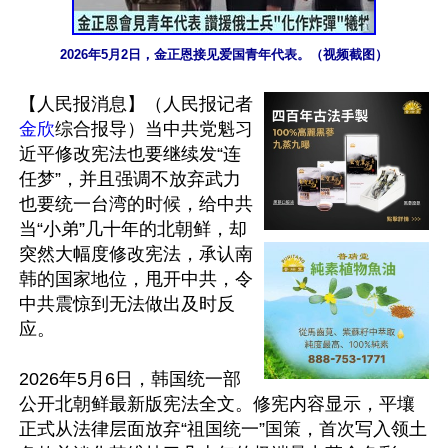
2026年5月2日，金正恩接见爱国青年代表。（视频截图）
【人民报消息】（人民报记者
金欣
综合报导）当中共党魁习
近平修改宪法也要继续发“连
任梦”，并且强调不放弃武力
也要统一台湾的时候，给中共
当“小弟”几十年的北朝鲜，却
突然大幅度修改宪法，承认南
韩的国家地位，甩开中共，令
中共震惊到无法做出及时反
应。

2026年5月6日，韩国统一部
公开北朝鲜最新版宪法全文。修宪内容显示，平壤
正式从法律层面放弃“祖国统一”国策，首次写入领土