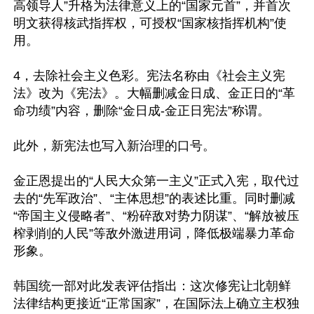
高领导人”升格为法律意义上的“国家元首”，并首次
明文获得核武指挥权，可授权“国家核指挥机构”使
用。

4，去除社会主义色彩。宪法名称由《社会主义宪
法》改为《宪法》。大幅删减金日成、金正日的“革
命功绩”内容，删除“金日成-金正日宪法”称谓。

此外，新宪法也写入新治理的口号。

金正恩提出的“人民大众第一主义”正式入宪，取代过
去的“先军政治”、“主体思想”的表述比重。同时删减
“帝国主义侵略者”、“粉碎敌对势力阴谋”、“解放被压
榨剥削的人民”等敌外激进用词，降低极端暴力革命
形象。

韩国统一部对此发表评估指出：这次修宪让北朝鲜
法律结构更接近“正常国家”，在国际法上确立主权独