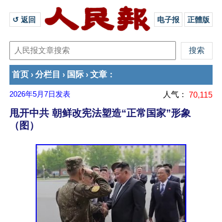
↺ 返回 
电子报
正體版
首页
分栏目
国际
文章
›
›
›
：
2026年5月7日
发表
人气：
70,115
甩开中共 朝鲜改宪法塑造“正常国家”形象
（图）