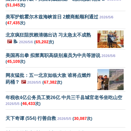
(
51,045
次)
美军护航霍尔木兹海峡首日 2艘商船顺利通过
2026/5/6
(
47,435
次)
北京疯狂阻扰赖清德出访 习太急太不成熟
🖼️
📝
(
65,202
次)
2026/5/6
美国再出拳 拟禁离职高级别雇员为中共等游说
2026/5/6
(
45,109
次)
网友猛批：五一北京如临大敌 谁将点燃炸
药桶？
🖼️
(
67,382
次)
2026/5/5
年税收4亿公务员工资26亿 中共三千县城官老爷坐吃山空
(
46,433
次)
2026/5/5
天下奇谭 (554) 行善自救
(
30,087
次)
2026/5/5