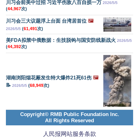
川习会前美中过招 习近平伤敌八百自损一万
2026/5/5
(
44,967
次)
川习会三大议题浮上台面 台湾居首位
🖼️
(
61,491
次)
2026/5/5
美FDA拟禁中俄数据：生技脱钩与国安防线新战火
2026/5/5
(
44,392
次)
湖南浏阳烟花厰发生特大爆炸21死61伤
🖼️
📝
(
68,949
次)
2026/5/5
Copyright© RMB Public Foundation Inc.
All Rights Reserved
人民报网站服务条款