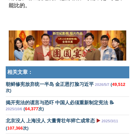
能比的。
相关文章：
朝鲜修宪放弃统一半岛 金正恩打脸习近平
(
49,512
2026/5/7
次)
揭开宪法的谎言与恐吓 中国人必须重新制定宪法 📝
(
64,377
次)
2025/10/6
北京没人 上海没人 大量青壮年猝亡成常态
▶️
2025/3/11
(
107,366
次)