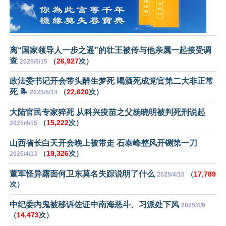
离“国家领导人一步之遥”的壮王被传与他亲属一起接受调
查
（
26,927
次）
2025/5/15
政法委书记开会带头醉生梦死 喝酒死成党官第二大非正常
死 📝
（
22,620
次）
2025/5/14
大陆官民专家猝死 从科兴疫苗之父杨晓明被判死刑说起
（
15,222
次）
2025/4/15
山西省长白天开会晚上被带走 石泰峰整风开铡第一刀
（
19,326
次）
2025/4/13
董军怪异露面何卫东莫名失踪说明了什么
（
17,789
2025/4/10
次）
中纪委内鬼被移诉佐证中南海恶斗、习派处下风
2025/4/9
（
14,473
次）