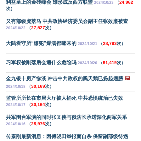
利益至上的金砖峰会 难形成反西方联盟
（
24,962
2024/10/23
次）
又有部级虎落马 中共政协经济委员会副主任张效廉被查
（
27,527
次）
2024/10/22
大陆看守所“嫌犯”爆满都哪来的
（
28,793
次）
2024/10/21
习军权被削落后会遭什么危险吗
（
91,419
次）
2024/10/20
金九银十房产惨淡 冲击中共政权的黑天鹅已扬起翅膀
🖼️
（
30,169
次）
2024/10/18
监管所所长在市局大厅被人捅死 中共恐惧统治已失效
（
30,164
次）
2024/10/17
共军围台军演的同时张又侠与俄防长承诺深化两军关系
（
28,976
次）
2024/10/16
传秦刚最新消息：因傅晓田举报而自杀 保留副部级待遇