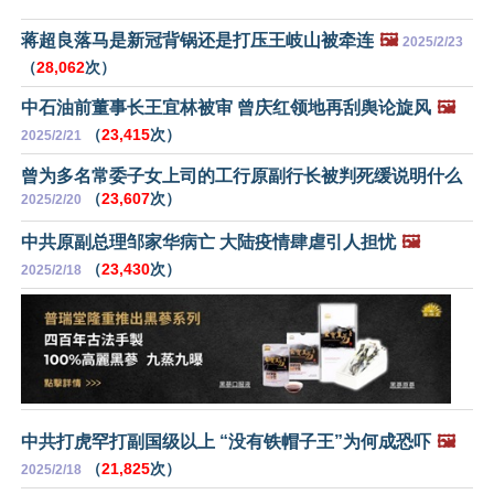
蒋超良落马是新冠背锅还是打压王岐山被牵连
🖼️
2025/2/23
（
28,062
次）
中石油前董事长王宜林被审 曾庆红领地再刮舆论旋风
🖼️
（
23,415
次）
2025/2/21
曾为多名常委子女上司的工行原副行长被判死缓说明什么
（
23,607
次）
2025/2/20
中共原副总理邹家华病亡 大陆疫情肆虐引人担忧
🖼️
（
23,430
次）
2025/2/18
中共打虎罕打副国级以上 “没有铁帽子王”为何成恐吓
🖼️
（
21,825
次）
2025/2/18