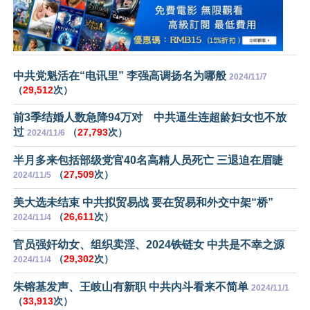
中共党魁活在“电讯里” 李强高调扬名为哪般
2024/11/7
（
29,512
次）
前3季结婚人数急降94万对 中共逼生连超龄妇女也不放
过
（
27,793
次）
2024/11/6
半月多来包括部级党官40名高精人员死亡 三退迫在眉睫
（
27,509
次）
2024/11/5
美大选未结束 中共拟贸易战 要在贸易和外交中架“桥”
（
26,611
次）
2024/11/4
官员强奸幼女、组织卖淫、2024铁链女 中共是不幸之源
（
29,302
次）
2024/11/4
朱镕基发声、王岐山有新职 中共内斗看来不简单
2024/11/1
（
33,913
次）