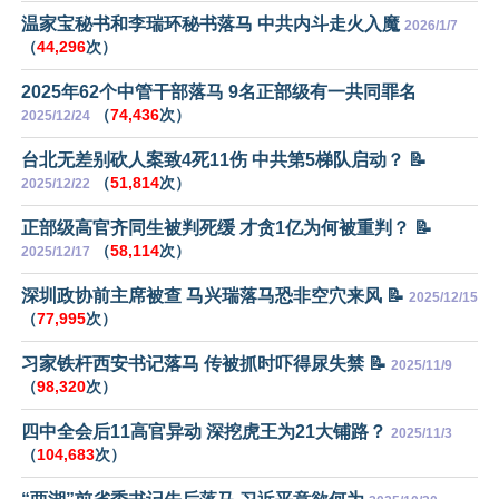
温家宝秘书和李瑞环秘书落马 中共内斗走火入魔
2026/1/7
（
44,296
次）
2025年62个中管干部落马 9名正部级有一共同罪名
（
74,436
次）
2025/12/24
台北无差别砍人案致4死11伤 中共第5梯队启动？ 📝
（
51,814
次）
2025/12/22
正部级高官齐同生被判死缓 才贪1亿为何被重判？ 📝
（
58,114
次）
2025/12/17
深圳政协前主席被查 马兴瑞落马恐非空穴来风 📝
2025/12/15
（
77,995
次）
习家铁杆西安书记落马 传被抓时吓得尿失禁 📝
2025/11/9
（
98,320
次）
四中全会后11高官异动 深挖虎王为21大铺路？
2025/11/3
（
104,683
次）