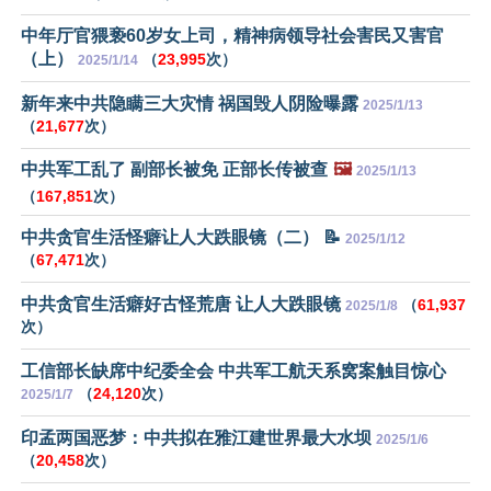
中年厅官猥亵60岁女上司，精神病领导社会害民又害官
（上）
（
23,995
次）
2025/1/14
新年来中共隐瞒三大灾情 祸国毁人阴险曝露
2025/1/13
（
21,677
次）
中共军工乱了 副部长被免 正部长传被查
🖼️
2025/1/13
（
167,851
次）
中共贪官生活怪癖让人大跌眼镜（二） 📝
2025/1/12
（
67,471
次）
中共贪官生活癖好古怪荒唐 让人大跌眼镜
（
61,937
2025/1/8
次）
工信部长缺席中纪委全会 中共军工航天系窝案触目惊心
（
24,120
次）
2025/1/7
印孟两国恶梦：中共拟在雅江建世界最大水坝
2025/1/6
（
20,458
次）