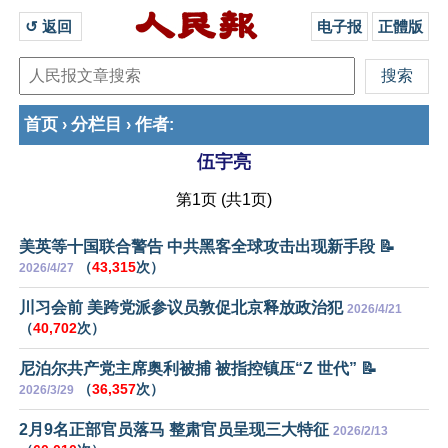
↺ 返回 
电子报
正體版
首页
分栏目
作者
›
›
:
伍宇亮
第1页 (共1页)
美英等十国联合警告 中共黑客全球攻击出现新手段 📝
（
43,315
次）
2026/4/27
川习会前 美跨党派参议员敦促北京释放政治犯
2026/4/21
（
40,702
次）
尼泊尔共产党主席奥利被捕 被指控镇压“Z 世代” 📝
（
36,357
次）
2026/3/29
2月9名正部官员落马 整肃官员呈现三大特征
2026/2/13