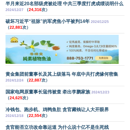
半月来近20名部级虎被处理 中共三季度打虎成绩说明什么
（
24,316
次）
2024/12/27
破坏习近平“祖脉”的军虎焦小平被判14年
2024/12/25
（
22,881
次）
黄金集团前董事长及其上级落马 年底中共打虎缘何密集
（
22,887
次）
2024/12/24
国家电网原董事长寇伟被查 牵出李鹏家族
2024/12/23
（
24,625
次）
冷钱包、跑步机、鸡鸭鱼肚 贪官藏钱让人大开眼界
（
22,554
次）
2024/12/18
贪官能否立功改命靠运道 为什么说十亿不是生死线