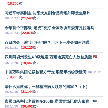
（
18,755
次）
习近平考察刚走 沈阳大东副食品商场外即发生爆炸
（
21,549
次）
2025/1/27
今年首个正部级“老虎”被打 全国政协常委齐扎拉落马
（
22,078
次）
2025/1/23
百日内会上演“川习会”吗？川习下一步会如何沟通
（
19,125
次）
2025/1/21
四川阿坝州发生4.9级地震 西藏地震死亡人数被质疑
🖼️
（
19,447
次）
2025/1/20
中国万科集团总裁被警方带走 消息牵出纷杂疑问
2025/1/17
（
19,296
次）
拿什么拯救你，一群精神病人领导的国家？（下）
（
21,144
次）
2025/1/16
官员自杀率比老百姓多100倍 党国官场已病入膏肓（中）
（
20,402
次）
2025/1/15