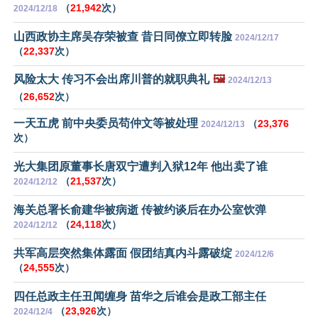
（
21,942
次）
2024/12/18
山西政协主席吴存荣被查 昔日同僚立即转脸
2024/12/17
（
22,337
次）
风险太大 传习不会出席川普的就职典礼
🖼️
2024/12/13
（
26,652
次）
一天五虎 前中央委员苟仲文等被处理
（
23,376
2024/12/13
次）
光大集团原董事长唐双宁遭判入狱12年 他出卖了谁
（
21,537
次）
2024/12/12
海关总署长俞建华被病逝 传被约谈后在办公室饮弹
（
24,118
次）
2024/12/12
共军高层突然集体露面 假团结真内斗露破绽
2024/12/6
（
24,555
次）
四任总政主任丑闻缠身 苗华之后谁会是政工部主任
（
23,926
次）
2024/12/4