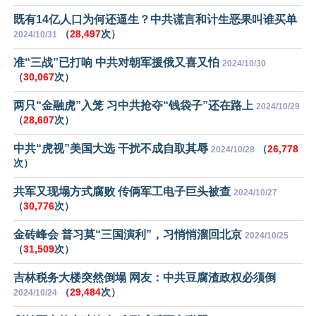
既有14亿人口为何还逼生？中共谎言和计生恶果叫谁买单
（
28,497
次）
2024/10/31
准“三战”已打响 中共对朝军援俄又喜又怕
2024/10/30
（
30,067
次）
两只“金融虎”入笼 习中共抢夺“钱袋子”还在路上
2024/10/29
（
28,607
次）
中共“虎视”美国大选 干扰不成自取其辱
（
26,778
2024/10/28
次）
共军又现塌方式腐败 传俩军工电子巨头被查
2024/10/27
（
30,776
次）
金砖峰会 普习莫“三国演利”，习悄悄溜回北京
2024/10/25
（
31,509
次）
吉林税务大楼突然倒塌 网友：中共豆腐渣政权必须倒
（
29,484
次）
2024/10/24