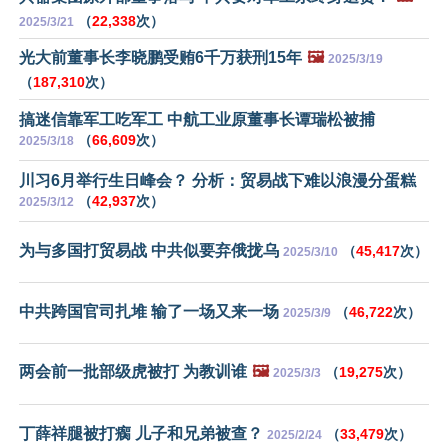
（
22,338
次）
2025/3/21
光大前董事长李晓鹏受贿6千万获刑15年
🖼️
2025/3/19
（
187,310
次）
搞迷信靠军工吃军工 中航工业原董事长谭瑞松被捕
（
66,609
次）
2025/3/18
川习6月举行生日峰会？ 分析：贸易战下难以浪漫分蛋糕
（
42,937
次）
2025/3/12
为与多国打贸易战 中共似要弃俄拢乌
（
45,417
次）
2025/3/10
中共跨国官司扎堆 输了一场又来一场
（
46,722
次）
2025/3/9
两会前一批部级虎被打 为教训谁
🖼️
（
19,275
次）
2025/3/3
丁薛祥腿被打瘸 儿子和兄弟被查？
（
33,479
次）
2025/2/24