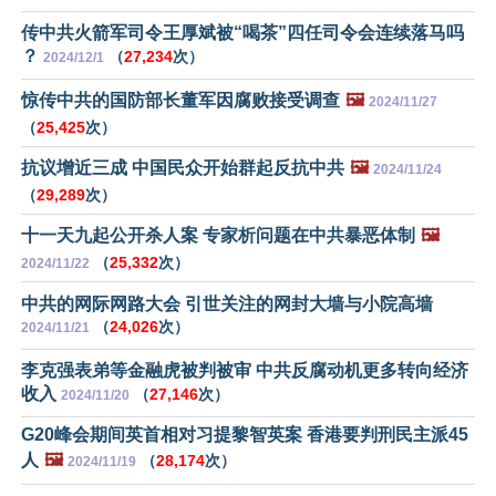
传中共火箭军司令王厚斌被“喝茶”四任司令会连续落马吗
？
（
27,234
次）
2024/12/1
惊传中共的国防部长董军因腐败接受调查
🖼️
2024/11/27
（
25,425
次）
抗议增近三成 中国民众开始群起反抗中共
🖼️
2024/11/24
（
29,289
次）
十一天九起公开杀人案 专家析问题在中共暴恶体制
🖼️
（
25,332
次）
2024/11/22
中共的网际网路大会 引世关注的网封大墙与小院高墙
（
24,026
次）
2024/11/21
李克强表弟等金融虎被判被审 中共反腐动机更多转向经济
收入
（
27,146
次）
2024/11/20
G20峰会期间英首相对习提黎智英案 香港要判刑民主派45
人
🖼️
（
28,174
次）
2024/11/19