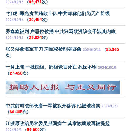
（
99,471
次）
2024/10/15
“打虎”曝光贪官贿款上亿 中共却称他们为无产阶级
（
30,454
次）
2024/10/14
乔鑫鑫被判 卢思位被捕 中共狂骂欧洲议会干涉其内政
（
29,924
次）
2024/10/13
张又侠拿海军开刀 习军权被削弱迹象
（
95,965
2024/10/11
次）
十月上旬 一批国级、部级党官死亡 死因不明
2024/10/10
（
27,458
次）
中共前司法部长唐一军被双开移诉 他被谁出卖
2024/10/8
（
86,465
次）
江派原政治局常委吴邦国病亡 其家族腐败再被提起
（
89,500
次）
2024/10/8