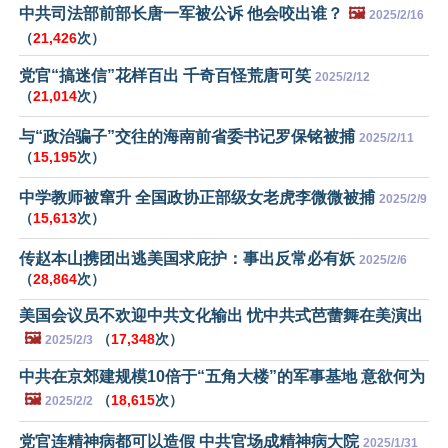
中共司法部前部长唐一军被公诉 他会咬出谁？
🖼️
2025/2/16
（
21,426
次）
党官“搞迷信”花样百出 千奇百怪荒唐可笑
2025/2/12
（
21,014
次）
与“政治骗子”交往的海南前省委书记罗保铭被捕
2025/2/11
（
15,195
次）
中学教师被窜升 全国政协正部级女老虎李微微被捕
2025/2/9
（
15,613
次）
传赵本山携团出逃美国求庇护：事出反常必有妖
2025/2/6
（
28,864
次）
美国会议员不欢迎中共文化输出 忧中共式芭蕾舞在美演出
🖼️
（
17,348
次）
2025/2/3
中共在京郊建规模10倍于“五角大楼”的军事基地 意欲何为
🖼️
（
18,615
次）
2025/2/2
党官连精神病都可以造假 中共官场成精神病大院
2025/1/31