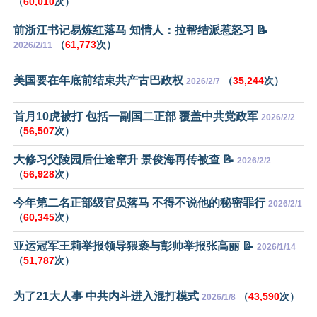
（
60,010
次）
前浙江书记易炼红落马 知情人：拉帮结派惹怒习 📝
（
61,773
次）
2026/2/11
美国要在年底前结束共产古巴政权
（
35,244
次）
2026/2/7
首月10虎被打 包括一副国二正部 覆盖中共党政军
2026/2/2
（
56,507
次）
大修习父陵园后仕途窜升 景俊海再传被查 📝
2026/2/2
（
56,928
次）
今年第二名正部级官员落马 不得不说他的秘密罪行
2026/2/1
（
60,345
次）
亚运冠军王莉举报领导猥亵与彭帅举报张高丽 📝
2026/1/14
（
51,787
次）
为了21大人事 中共内斗进入混打模式
（
43,590
次）
2026/1/8