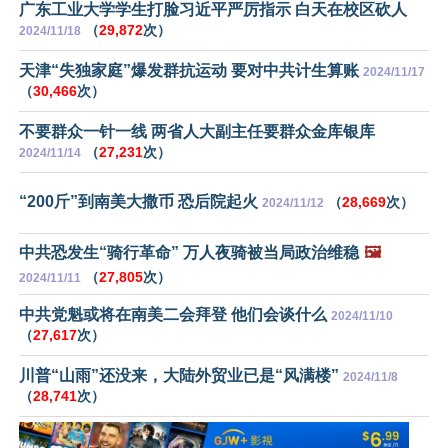
广东工业大学学生打脸习近平严厉指示 白天在校区砍人
（
29,872
次）
2024/11/18
天津“失独家庭”爆发群抗运动 要对中共计生算账
2024/11/17
（
30,466
次）
不要群众一针一线 两省人大副主任要群众金库银库
（
27,231
次）
2024/11/14
“200斤”到南美大撒币 恐后院起火
（
28,669
次）
2024/11/12
中共恐发生“骑行革命” 万人夜骑被当局政治维稳
🖼️
（
27,805
次）
2024/11/11
中共党魁或将在南美二会拜登 他们会谈什么
2024/11/10
（
27,617
次）
川普“山雨”还没来，大陆外贸业已是“风满楼”
2024/11/8
（
28,741
次）