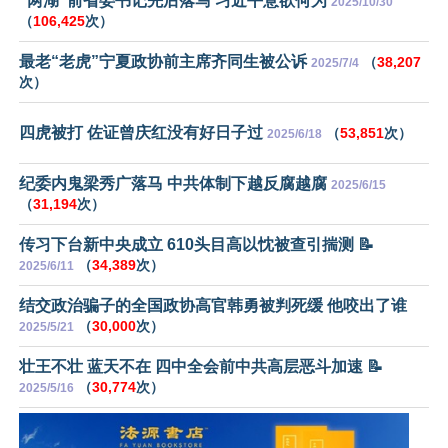
“两湖”前省委书记先后落马 习近平意欲何为
2025/10/30
（
106,425
次）
最老“老虎”宁夏政协前主席齐同生被公诉
（
38,207
2025/7/4
次）
四虎被打 佐证曾庆红没有好日子过
（
53,851
次）
2025/6/18
纪委内鬼梁秀广落马 中共体制下越反腐越腐
2025/6/15
（
31,194
次）
传习下台新中央成立 610头目高以忱被查引揣测 📝
（
34,389
次）
2025/6/11
结交政治骗子的全国政协高官韩勇被判死缓 他咬出了谁
（
30,000
次）
2025/5/21
壮王不壮 蓝天不在 四中全会前中共高层恶斗加速 📝
（
30,774
次）
2025/5/16