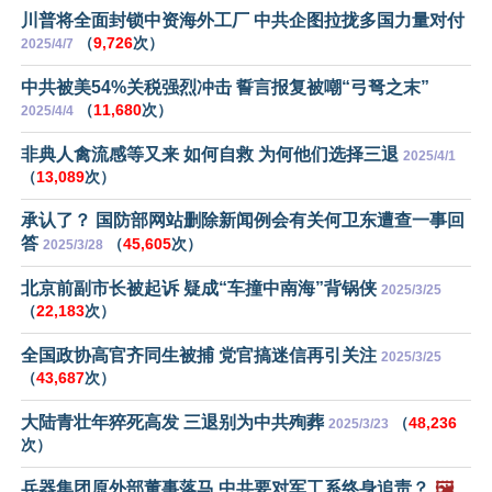
川普将全面封锁中资海外工厂 中共企图拉拢多国力量对付
（
9,726
次）
2025/4/7
中共被美54%关税强烈冲击 誓言报复被嘲“弓弩之末”
（
11,680
次）
2025/4/4
非典人禽流感等又来 如何自救 为何他们选择三退
2025/4/1
（
13,089
次）
承认了？ 国防部网站删除新闻例会有关何卫东遭查一事回
答
（
45,605
次）
2025/3/28
北京前副市长被起诉 疑成“车撞中南海”背锅侠
2025/3/25
（
22,183
次）
全国政协高官齐同生被捕 党官搞迷信再引关注
2025/3/25
（
43,687
次）
大陆青壮年猝死高发 三退别为中共殉葬
（
48,236
2025/3/23
次）
兵器集团原外部董事落马 中共要对军工系终身追责？
🖼️