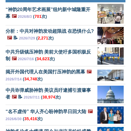
“神韵20周年艺术画展”纽约新中城隆重开
幕
🖼️
(
701
次)
2026/8/3
分析：中共对神韵发动超限战 在恐惧什么?
🖼️
📝
(
2,271
次)
2026/7/29
中共升级镇压神韵 美前大使吁多国积极反
制
🖼️
(
34,623
次)
2026/7/16
揭开外国代理人在美国打压神韵的黑幕
🖼️
(
34,748
次)
2026/7/14
中共诈弹威胁神韵 美议员吁逮捕引渡肇事
者
🖼️
📝
(
38,974
次)
2026/7/11
“名不虚传” 华人齐心盼神韵早日回大陆
🖼️
(
35,416
次)
2026/6/30