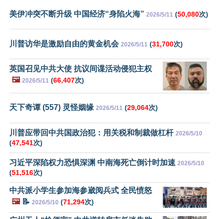
美伊冲突不断升级 中国经济“身陷火海”
(
50,080
次)
2026/5/11
川普访华是激励自由的黄金机会
(
31,700
次)
2026/5/11
英国召见中共大使 抗议间谍活动侵犯主权
🖼️
(
66,407
次)
2026/5/11
天下奇谭 (557) 灵怪姻缘
(
29,064
次)
2026/5/11
川普应带回中共国政治犯：用关税和制裁做杠杆
2026/5/10
(
47,541
次)
习近平深陷权力恐惧深渊 中南海死亡倒计时加速
2026/5/10
(
51,516
次)
中共派小学生参加海参崴阅兵式 全民愤怒
🖼️
📝
(
71,294
次)
2026/5/10