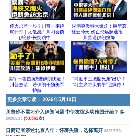
停火只差一步？川普：拒绝
湖南突发特大爆炸！巨型蘑
就开打｜太敏感！川习会前
菇云冲天 伤亡恐远超通报｜
伊朗外长突访中｜
川普逼伊朗投降
美军一夜击沉6艘伊朗快艇！
“习近平三胞胎兄弟”出炉？
川普放话：若伊朗干预美军
“习主席带头躺平”照疯传！
护航
更多文章导读：
2026年5月10日
川普称不需习介入伊朗问题 中伊友谊从幼稚园开始？ 📝
(
53,562
次)
2026/5/13
日裔记者亲述北京八年：怀著失望，选择离开
2026/5/13