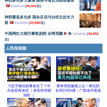
神韵多伦多大爆满 国会与省议员纷纷盛赞
🖼️
(
36,334
次)
2026/6/29
神韵重返多伦多 国会议员与台经文处长力
挺
🖼️
(
34,686
次)
2026/6/28
中国网红大闹巴黎歌剧院 全网骂翻
▶️
📝
(
39,852
2026/6/26
次)
人民报视频:
习近平最怕的事发生了？中
蔡奇突然被推上位！两任防
共高层再清洗 ｜美军炸伊朗
长同日判S缓；广西连环震荡
油轮 ｜