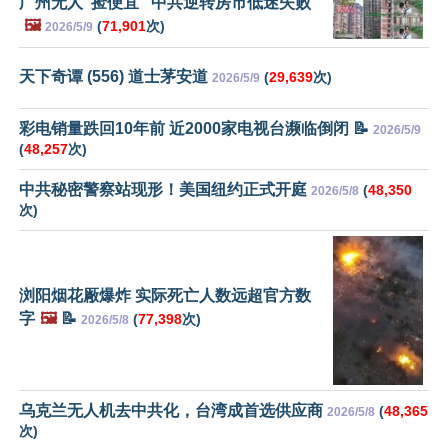
广州无人“捡便宜” 中共逆转房市低迷失败
🖼️
(
71,901
次)
2026/5/9
天下奇谭 (556) 道士茅安道
(
29,639
次)
2026/5/9
彩电销量跌回10年前 近2000家电视台濒临倒闭 📝
2026/5/9
(
48,257
次)
中共秘密警察站现形！美国纽约正式开庭
(
48,350
2026/5/8
次)
浏阳烟花厰爆炸 实际死亡人数远超官方数
字
🖼️
📝
(
77,398
次)
2026/5/8
乌克兰无人机去中共化，台湾成首选供应商
(
48,365
2026/5/8
次)