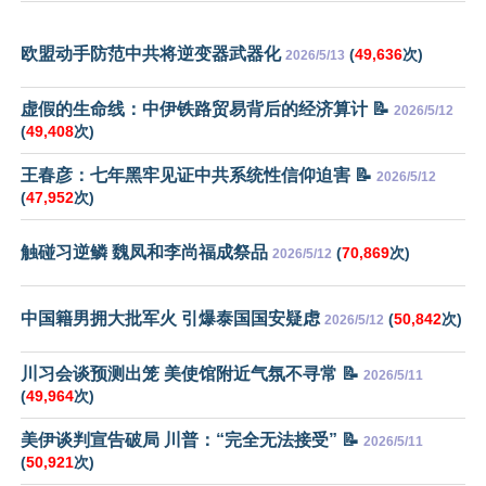
欧盟动手防范中共将逆变器武器化
(
49,636
次)
2026/5/13
虚假的生命线：中伊铁路贸易背后的经济算计 📝
2026/5/12
(
49,408
次)
王春彦：七年黑牢见证中共系统性信仰迫害 📝
2026/5/12
(
47,952
次)
触碰习逆鳞 魏凤和李尚福成祭品
(
70,869
次)
2026/5/12
中国籍男拥大批军火 引爆泰国国安疑虑
(
50,842
次)
2026/5/12
川习会谈预测出笼 美使馆附近气氛不寻常 📝
2026/5/11
(
49,964
次)
美伊谈判宣告破局 川普：“完全无法接受” 📝
2026/5/11
(
50,921
次)