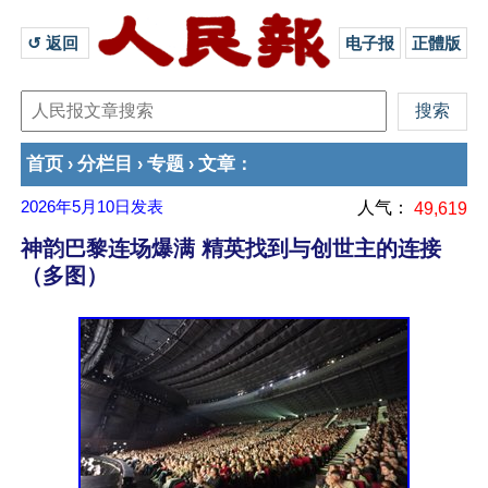
↺ 返回 
电子报
正體版
首页
分栏目
专题
文章
›
›
›
：
2026年5月10日
发表
人气：
49,619
神韵巴黎连场爆满 精英找到与创世主的连接
（多图）