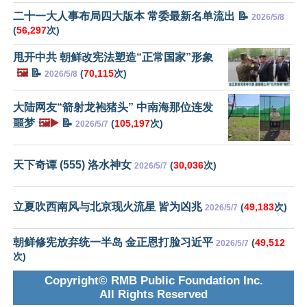
二十一大人事布局四大版本 常委最新名单流出 📝
2026/5/8
(
56,297
次)
甩开中共 朝鲜改宪法塑造“正常国家”形象
🖼️
📝
(
70,115
次)
2026/5/8
大陆网友“箭射龙袍猪头” 中南海那位连发
噩梦
🖼️▶️
📝
(
105,197
次)
2026/5/7
天下奇谭 (555) 洛水神女
(
30,036
次)
2026/5/7
立夏吹西南风与北京现火流星 皆为凶兆
(
49,183
次)
2026/5/7
朝鲜修宪放弃统一半岛 金正恩打脸习近平
(
49,512
2026/5/7
次)
Copyright© RMB Public Foundation Inc.
All Rights Reserved