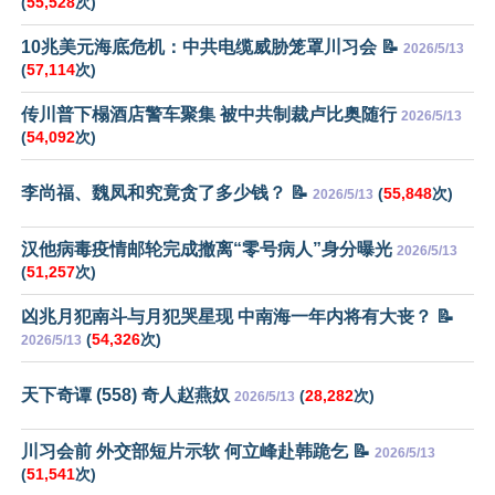
(
55,528
次)
10兆美元海底危机：中共电缆威胁笼罩川习会 📝
2026/5/13
(
57,114
次)
传川普下榻酒店警车聚集 被中共制裁卢比奥随行
2026/5/13
(
54,092
次)
李尚福、魏凤和究竟贪了多少钱？ 📝
(
55,848
次)
2026/5/13
汉他病毒疫情邮轮完成撤离“零号病人”身分曝光
2026/5/13
(
51,257
次)
凶兆月犯南斗与月犯哭星现 中南海一年内将有大丧？ 📝
(
54,326
次)
2026/5/13
天下奇谭 (558) 奇人赵燕奴
(
28,282
次)
2026/5/13
川习会前 外交部短片示软 何立峰赴韩跪乞 📝
2026/5/13
(
51,541
次)