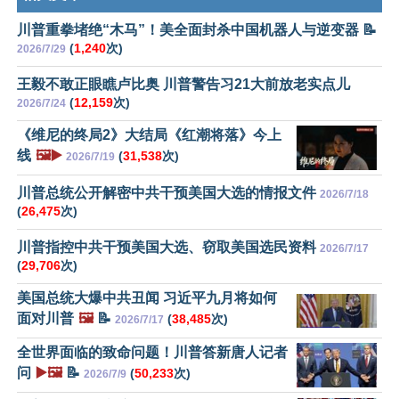
川普重拳堵绝“木马”！美全面封杀中国机器人与逆变器 📝
(
1,240
次)
2026/7/29
王毅不敢正眼瞧卢比奥 川普警告习21大前放老实点儿
(
12,159
次)
2026/7/24
《维尼的终局2》大结局《红潮将落》今上
线
🖼️▶️
(
31,538
次)
2026/7/19
川普总统公开解密中共干预美国大选的情报文件
2026/7/18
(
26,475
次)
川普指控中共干预美国大选、窃取美国选民资料
2026/7/17
(
29,706
次)
美国总统大爆中共丑闻 习近平九月将如何
面对川普
🖼️
📝
(
38,485
次)
2026/7/17
全世界面临的致命问题！川普答新唐人记者
问
▶️🖼️
📝
(
50,233
次)
2026/7/9