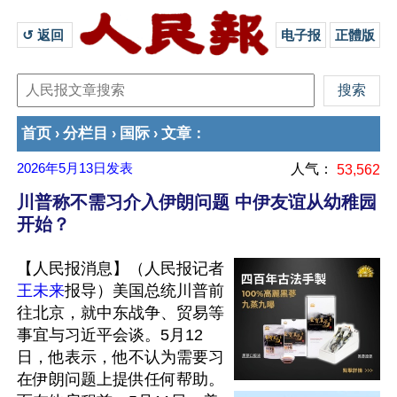
↺ 返回 
电子报
正體版
首页
分栏目
国际
文章
›
›
›
：
2026年5月13日
发表
人气：
53,562
川普称不需习介入伊朗问题 中伊友谊从幼稚园
开始？
【人民报消息】（人民报记者
王未来
报导）美国总统川普前
往北京，就中东战争、贸易等
事宜与习近平会谈。5月12
日，他表示，他不认为需要习
在伊朗问题上提供任何帮助。