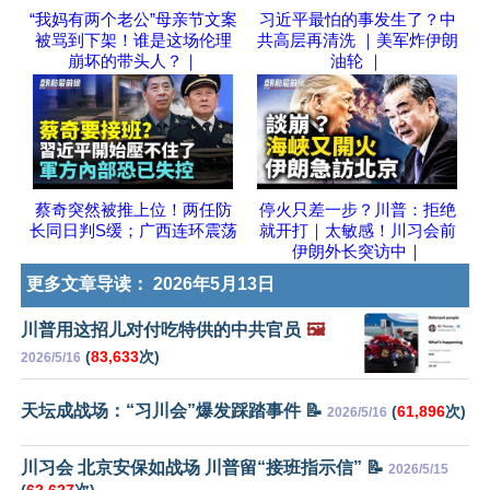
“我妈有两个老公”母亲节文案
习近平最怕的事发生了？中
被骂到下架！谁是这场伦理
共高层再清洗 ｜美军炸伊朗
崩坏的带头人？｜
油轮 ｜
蔡奇突然被推上位！两任防
停火只差一步？川普：拒绝
长同日判S缓；广西连环震荡
就开打｜太敏感！川习会前
伊朗外长突访中｜
更多文章导读：
2026年5月13日
川普用这招儿对付吃特供的中共官员
🖼️
(
83,633
次)
2026/5/16
天坛成战场：“习川会”爆发踩踏事件 📝
(
61,896
次)
2026/5/16
川习会 北京安保如战场 川普留“接班指示信” 📝
2026/5/15
(
62,627
次)