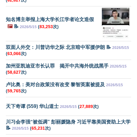
知名博主举报上海大学长江学者论文造假
🖼️
📝
(
83,253
次)
2026/5/15
双面人外交：川普访华之际 北京暗中军援伊朗 📝
2026/5/15
(
63,066
次)
加州亚凯迪亚市长认罪 揭开中共海外统战黑手
2026/5/15
(
58,627
次)
卢比奥：美对台政策没有改变 黎智英案被提及
2026/5/15
(
59,765
次)
天下奇谭 (559) 华山道士
(
27,889
次)
2026/5/15
川习会李强“被低调” 彭丽媛隐身 习近平靠美国资助上大学
📝
(
65,231
次)
2026/5/15