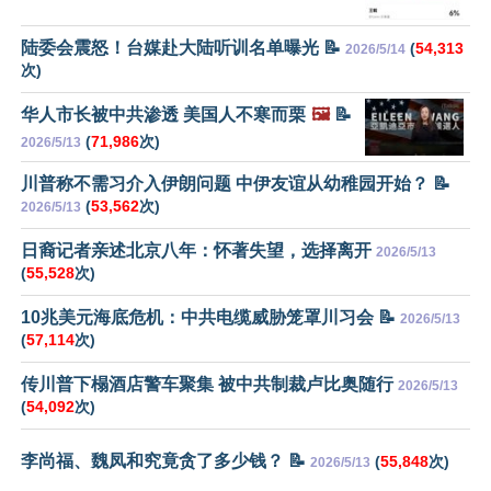
陆委会震怒！台媒赴大陆听训名单曝光 📝
(
54,313
2026/5/14
次)
华人市长被中共渗透 美国人不寒而栗
🖼️
📝
(
71,986
次)
2026/5/13
川普称不需习介入伊朗问题 中伊友谊从幼稚园开始？ 📝
(
53,562
次)
2026/5/13
日裔记者亲述北京八年：怀著失望，选择离开
2026/5/13
(
55,528
次)
10兆美元海底危机：中共电缆威胁笼罩川习会 📝
2026/5/13
(
57,114
次)
传川普下榻酒店警车聚集 被中共制裁卢比奥随行
2026/5/13
(
54,092
次)
李尚福、魏凤和究竟贪了多少钱？ 📝
(
55,848
次)
2026/5/13