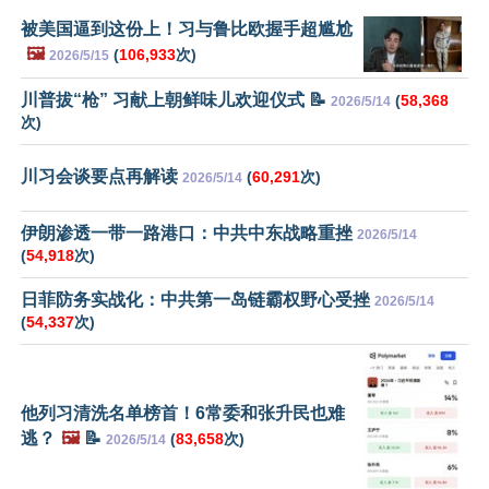
被美国逼到这份上！习与鲁比欧握手超尴尬
🖼️
(
106,933
次)
2026/5/15
川普拔“枪” 习献上朝鲜味儿欢迎仪式 📝
(
58,368
2026/5/14
次)
川习会谈要点再解读
(
60,291
次)
2026/5/14
伊朗渗透一带一路港口：中共中东战略重挫
2026/5/14
(
54,918
次)
日菲防务实战化：中共第一岛链霸权野心受挫
2026/5/14
(
54,337
次)
他列习清洗名单榜首！6常委和张升民也难
逃？
🖼️
📝
(
83,658
次)
2026/5/14