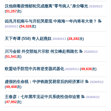
汉他病毒疫情邮轮完成撤离“零号病人”身分曝光
2026/5/13
(
51,257
次)
凶兆月犯南斗与月犯哭星现 中南海一年内将有大丧？ 📝
(
54,326
次)
2026/5/13
天下奇谭 (558) 奇人赵燕奴
(
28,282
次)
2026/5/13
川习会前 外交部短片示软 何立峰赴韩跪乞 📝
2026/5/13
(
51,541
次)
欧盟动手防范中共将逆变器武器化
(
49,636
次)
2026/5/13
虚假的生命线：中伊铁路贸易背后的经济算计 📝
2026/5/12
(
49,408
次)
王春彦：七年黑牢见证中共系统性信仰迫害 📝
2026/5/12
(
47,952
次)