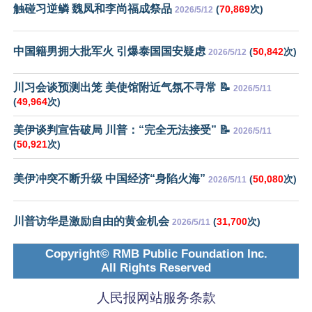
触碰习逆鳞 魏凤和李尚福成祭品
(
70,869
次)
2026/5/12
中国籍男拥大批军火 引爆泰国国安疑虑
(
50,842
次)
2026/5/12
川习会谈预测出笼 美使馆附近气氛不寻常 📝
2026/5/11
(
49,964
次)
美伊谈判宣告破局 川普：“完全无法接受” 📝
2026/5/11
(
50,921
次)
美伊冲突不断升级 中国经济“身陷火海”
(
50,080
次)
2026/5/11
川普访华是激励自由的黄金机会
(
31,700
次)
2026/5/11
Copyright© RMB Public Foundation Inc.
All Rights Reserved
人民报网站服务条款