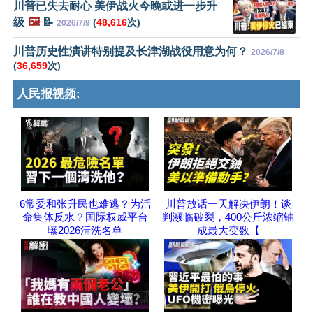
川普已失去耐心 美伊战火今晚或进一步升
级
🖼️
📝
(
48,616
次)
2026/7/9
川普历史性演讲特别提及长津湖战役用意为何？
2026/7/8
(
36,659
次)
人民报视频:
6常委和张升民也难逃？为活
川普放话一天解决伊朗！谈
命集体反水？国际权威平台
判濒临破裂，400公斤浓缩铀
曝2026清洗名单
成最大变数【