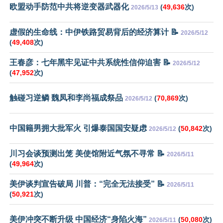
欧盟动手防范中共将逆变器武器化
(
49,636
次)
2026/5/13
虚假的生命线：中伊铁路贸易背后的经济算计 📝
2026/5/12
(
49,408
次)
王春彦：七年黑牢见证中共系统性信仰迫害 📝
2026/5/12
(
47,952
次)
触碰习逆鳞 魏凤和李尚福成祭品
(
70,869
次)
2026/5/12
中国籍男拥大批军火 引爆泰国国安疑虑
(
50,842
次)
2026/5/12
川习会谈预测出笼 美使馆附近气氛不寻常 📝
2026/5/11
(
49,964
次)
美伊谈判宣告破局 川普：“完全无法接受” 📝
2026/5/11
(
50,921
次)
美伊冲突不断升级 中国经济“身陷火海”
(
50,080
次)
2026/5/11