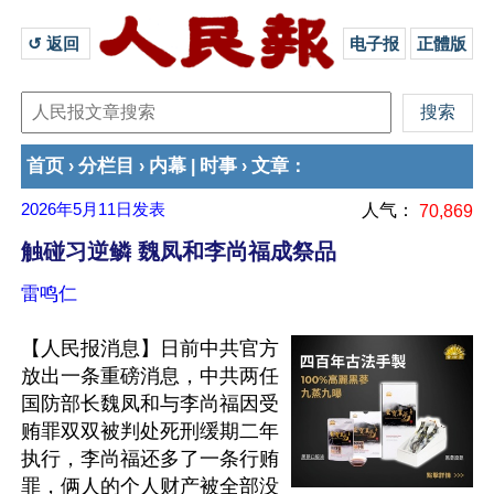
↺ 返回 
电子报
正體版
首页
分栏目
内幕
时事
文章
›
›
|
›
：
2026年5月11日
发表
人气：
70,869
触碰习逆鳞 魏凤和李尚福成祭品
雷鸣仁
【人民报消息】日前中共官方
放出一条重磅消息，中共两任
国防部长魏凤和与李尚福因受
贿罪双双被判处死刑缓期二年
执行，李尚福还多了一条行贿
罪，俩人的个人财产被全部没