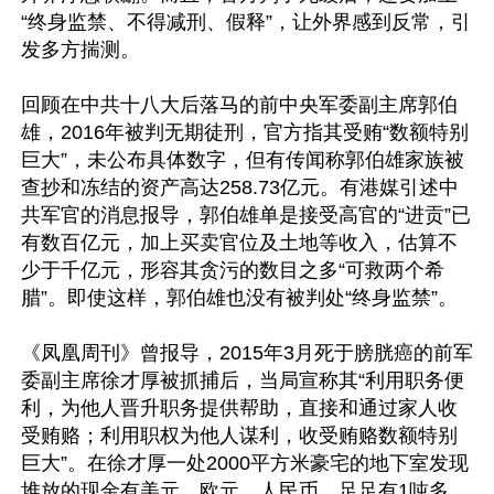
“终身监禁、不得减刑、假释”，让外界感到反常，引
发多方揣测。

回顾在中共十八大后落马的前中央军委副主席郭伯
雄，2016年被判无期徒刑，官方指其受贿“数额特别
巨大”，未公布具体数字，但有传闻称郭伯雄家族被
查抄和冻结的资产高达258.73亿元。有港媒引述中
共军官的消息报导，郭伯雄单是接受高官的“进贡”已
有数百亿元，加上买卖官位及土地等收入，估算不
少于千亿元，形容其贪污的数目之多“可救两个希
腊”。即使这样，郭伯雄也没有被判处“终身监禁”。

《凤凰周刊》曾报导，2015年3月死于膀胱癌的前军
委副主席徐才厚被抓捕后，当局宣称其“利用职务便
利，为他人晋升职务提供帮助，直接和通过家人收
受贿赂；利用职权为他人谋利，收受贿赂数额特别
巨大”。在徐才厚一处2000平方米豪宅的地下室发现
堆放的现金有美元、欧元、人民币，足足有1吨多