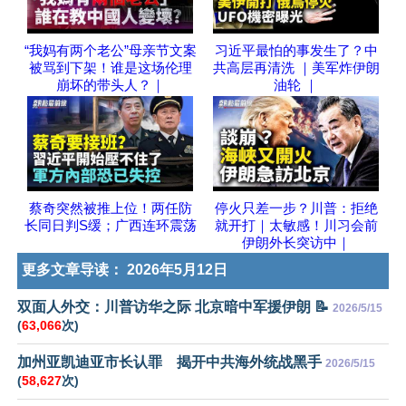
“我妈有两个老公”母亲节文案
习近平最怕的事发生了？中
被骂到下架！谁是这场伦理
共高层再清洗 ｜美军炸伊朗
崩坏的带头人？｜
油轮 ｜
蔡奇突然被推上位！两任防
停火只差一步？川普：拒绝
长同日判S缓；广西连环震荡
就开打｜太敏感！川习会前
伊朗外长突访中｜
更多文章导读：
2026年5月12日
双面人外交：川普访华之际 北京暗中军援伊朗 📝
2026/5/15
(
63,066
次)
加州亚凯迪亚市长认罪 揭开中共海外统战黑手
2026/5/15
(
58,627
次)