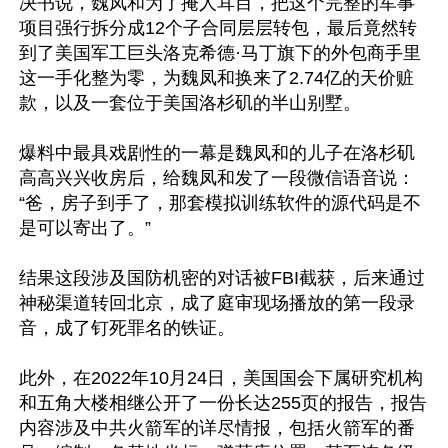
决书说，魏凤和为了掩人耳目，把这个完整的军事
项目强行拆分成12个子合同层层转包，最后竟然转
到了美国军工巨头洛克希德·马丁旗下的外包商手里 
这一手化整为零，为魏凤和换来了2.74亿的天价赃
款，以及一套位于美国洛杉矶的半山别墅。

爆料中最具戏剧性的一幕是魏凤和的儿子在洛杉矶
高高兴兴收房后，给魏凤和发了一段微信语音说：
“爸，房子到手了，那套模拟训练软件的源代码是不
是可以寄出了。”

结果这段涉及国防机密的对话被FBI截获，后来通过
神秘渠道转回北京，成了庭审现场播放的第一段录
音，成了钉死罪名的铁证。

此外，在2022年10月24日，美国国会下属研究机构
和五角大楼相继公开了一份长达255页的报告，报告
内容涉及中共火箭军的详尽情报，包括火箭军的番