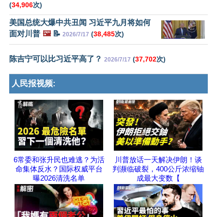
(
34,906
次)
美国总统大爆中共丑闻 习近平九月将如何
面对川普
🖼️
📝
(
38,485
次)
2026/7/17
陈吉宁可以比习近平高了？
(
37,702
次)
2026/7/17
人民报视频:
6常委和张升民也难逃？为活
川普放话一天解决伊朗！谈
命集体反水？国际权威平台
判濒临破裂，400公斤浓缩铀
曝2026清洗名单
成最大变数【