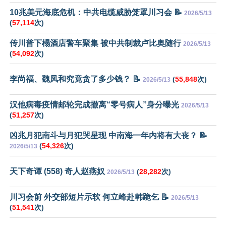
10兆美元海底危机：中共电缆威胁笼罩川习会 📝
2026/5/13
(
57,114
次)
传川普下榻酒店警车聚集 被中共制裁卢比奥随行
2026/5/13
(
54,092
次)
李尚福、魏凤和究竟贪了多少钱？ 📝
(
55,848
次)
2026/5/13
汉他病毒疫情邮轮完成撤离“零号病人”身分曝光
2026/5/13
(
51,257
次)
凶兆月犯南斗与月犯哭星现 中南海一年内将有大丧？ 📝
(
54,326
次)
2026/5/13
天下奇谭 (558) 奇人赵燕奴
(
28,282
次)
2026/5/13
川习会前 外交部短片示软 何立峰赴韩跪乞 📝
2026/5/13
(
51,541
次)