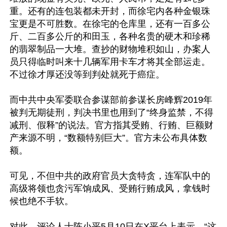
重。还有的连包装都未开封，而徐宅内各种金银珠
宝更是不可胜数。在徐宅的仓库里，还有一百多公
斤、二百多公斤的和田玉，各种名贵的硬木和珍稀
的翡翠制品一大堆。查抄的财物堆积如山，办案人
员只得临时叫来十几辆军用卡车才将其全部运走。
不过徐才厚还没等到判处就死于癌症。

而中共中央军委联合参谋部前参谋长房峰辉2019年
被判无期徒刑，判决书里也用到了“终身监禁，不得
减刑、假释”的说法。官方指其受贿、行贿、巨额财
产来源不明，“数额特别巨大”。官方未公布具体数
额。

可见，不但中共的政府官员大贪特贪，连军队中的
高级将领也贪污军饷成风、受贿行贿成风，拿钱时
候也绝不手软。

对此，评论人士陈小平5月10日在X平台上表示，“这