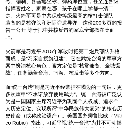
号、编制、各基地坐标、弹药库位置，甚至连各级
指挥官姓名、家属在哪、孩子在哪上学都一清二
楚。火箭军可是中共保密等级最高的核打击部队，
装备的是核弹头和洲际弹道导弹，这份200多页的报
告一公开 等于把中共核反击的家底全部掀在桌面
上。

火箭军是习近平2015年军改时把第二炮兵部队升格
而成，是“习亲自授旗组建”。它在武统台湾的军事方
案中扮演核心角色，官方定位是“核常兼备、全域慑
战”，任务涵盖台海、南海、核反击等多个方向。

而“统一台湾”则是习近平经常挂在嘴边的一句话，更
多次重申“不承诺放弃使用武力”。统一台湾被广泛认
为是中国国家主席习近平为巩固个人权威、追求个
人历史定位、实现所谓“中华民族伟大复兴”的核心历
史使命（或称政治遗产）。美国国务卿鲁比欧（Mar
co Rubio）指出，习近平视“统一台湾”为其不可动摇