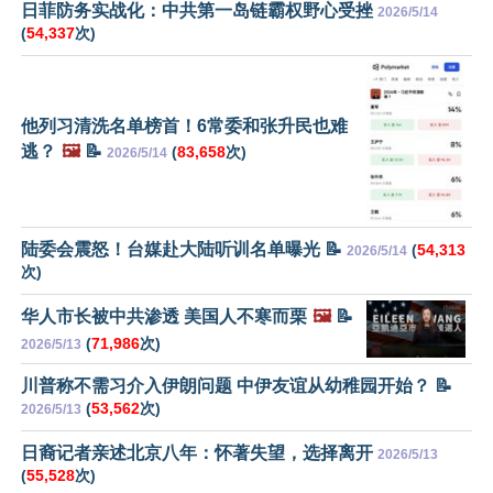
日菲防务实战化：中共第一岛链霸权野心受挫
2026/5/14
(
54,337
次)
他列习清洗名单榜首！6常委和张升民也难
逃？
🖼️
📝
(
83,658
次)
2026/5/14
陆委会震怒！台媒赴大陆听训名单曝光 📝
(
54,313
2026/5/14
次)
华人市长被中共渗透 美国人不寒而栗
🖼️
📝
(
71,986
次)
2026/5/13
川普称不需习介入伊朗问题 中伊友谊从幼稚园开始？ 📝
(
53,562
次)
2026/5/13
日裔记者亲述北京八年：怀著失望，选择离开
2026/5/13
(
55,528
次)