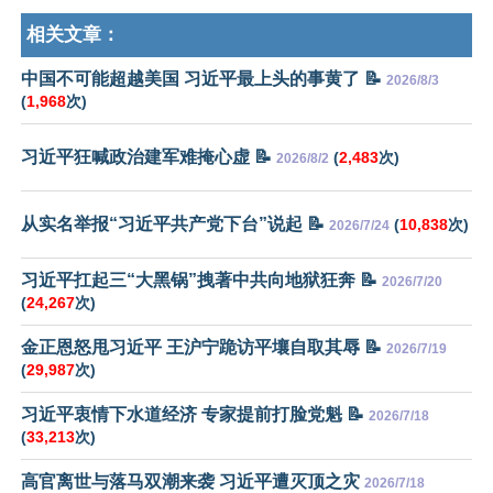
相关文章：
中国不可能超越美国 习近平最上头的事黄了 📝
2026/8/3
(
1,968
次)
习近平狂喊政治建军难掩心虚 📝
(
2,483
次)
2026/8/2
从实名举报“习近平共产党下台”说起 📝
(
10,838
次)
2026/7/24
习近平扛起三“大黑锅”拽著中共向地狱狂奔 📝
2026/7/20
(
24,267
次)
金正恩怒甩习近平 王沪宁跪访平壤自取其辱 📝
2026/7/19
(
29,987
次)
习近平衷情下水道经济 专家提前打脸党魁 📝
2026/7/18
(
33,213
次)
高官离世与落马双潮来袭 习近平遭灭顶之灾
2026/7/18