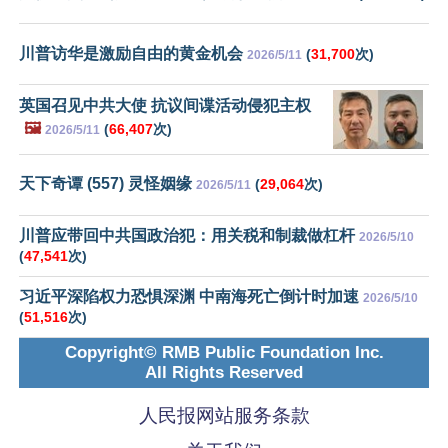
川普访华是激励自由的黄金机会
(
31,700
次)
2026/5/11
英国召见中共大使 抗议间谍活动侵犯主权
🖼️
(
66,407
次)
2026/5/11
天下奇谭 (557) 灵怪姻缘
(
29,064
次)
2026/5/11
川普应带回中共国政治犯：用关税和制裁做杠杆
2026/5/10
(
47,541
次)
习近平深陷权力恐惧深渊 中南海死亡倒计时加速
2026/5/10
(
51,516
次)
Copyright© RMB Public Foundation Inc.
All Rights Reserved
人民报网站服务条款