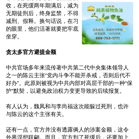
收，在死缓两年期满后，减为
无期徒刑后，终身监禁，不得
减刑、假释。换句话说，在习
的眼里，他们活著就要把牢底
坐穿。

贪太多官方避提金额
中共官场多年来流传著中共第二代中央集体领导人
之一的陈云主张“党内斗争不能开杀戒，否则后代不
好办”。此原则被视为中共内部对高层干部的一种“保
护”默契，以避免政治权力变更导致的后续报复。

有人认为，魏凤和与李尚福这次能躲过死刑，也许
与陈云的这个主张有关。

还有一点，官方并没有透露俩人的涉案金额，这令
外界浮想联翩。而且，官方判了死缓后，还要加上