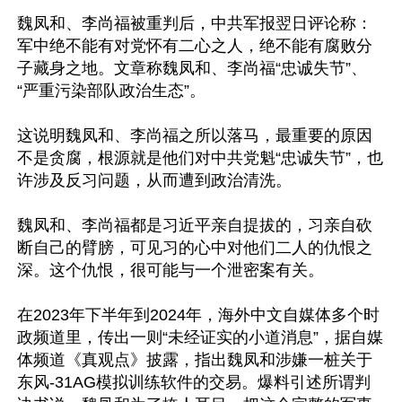
魏凤和、李尚福被重判后，中共军报翌日评论称：
军中绝不能有对党怀有二心之人，绝不能有腐败分
子藏身之地。文章称魏凤和、李尚福“忠诚失节”、
“严重污染部队政治生态”。

这说明魏凤和、李尚福之所以落马，最重要的原因
不是贪腐，根源就是他们对中共党魁“忠诚失节”，也
许涉及反习问题，从而遭到政治清洗。

魏凤和、李尚福都是习近平亲自提拔的，习亲自砍
断自己的臂膀，可见习的心中对他们二人的仇恨之
深。这个仇恨，很可能与一个泄密案有关。

在2023年下半年到2024年，海外中文自媒体多个时
政频道里，传出一则“未经证实的小道消息”，据自媒
体频道《真观点》披露，指出魏凤和涉嫌一桩关于
东风-31AG模拟训练软件的交易。爆料引述所谓判