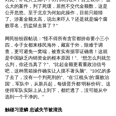
么大的案件，判了死缓，居然不交代金额数，这是
公开忽悠。至于北京为何如此操作，目前只能猜
了。涉案金额太高，说出来吓人？还是就是编个腐
败罪名，扔监狱去算了？”

网民纷纷跟帖说：“怪不得所有贪官都拚命要小三小
四，令子女都来移民海外，藏富于外，除难于调
查，更可避免一窝端，被查实有据罪证确凿！这就
是中国缺乏内销资金的根本原因！”、“想怎么判就怎
么判，你还当真了？”、“比起金额更看重政治信号
吧，这种黑箱操作确实让人摸不著头脑”、“10亿的多
了去了，没有一个判死刑的”、“在‘江梳头’的‘腐败治
国’，军队中，从新兵起，每级晋升都‘明标价码’。这
使得军队实际上从上到下，都烂透了，没可能从中
选到一个干净的。”

触碰习逆鳞 忠诚失节被清洗