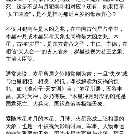
死，这是不是与月犯南斗相对应？还有，如果预示
“女主凶险”，是不是指习那近百岁的母亲齐心？

不仅月犯南斗是大凶之兆，在中国古代星占学中，
木星冲月或木星异常天象也同样是大凶之兆。木
星，古称“岁星”，是东方青帝之子，主仁、主德，在
相信“天人合一”的古人看来，岁星被视为君王之象、
主治大臣等。

通常来说，岁星所居之位顺常则为吉；一旦“失次”或
与他星相犯、相凌、相抵，即被解读为灾祸的预
兆。如《淮南子·天文训》言：“岁星所居，五谷丰
昌。其对为冲，岁乃有殃。”木星冲月对应的凶兆是
国君死亡、大兵灾、国运衰落等极端天象。

紧随木星冲月的木星、月球、火星形成二弦相照的
天象，也是一个被视为影响时局、军事、人物命运
的非常重要的天象。因为火星主军事与动荡，预示