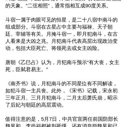
的天象。“二弦相照”，通常指相互成90度关系。

斗宿一属于肉眼可见的恒星，是二十八宿中南斗的
组成部分。斗宿在古星占中主要与福禄、天子朝
廷、宰辅等有关。月掩斗宿一，即月犯南斗，在古
人看来是大凶之兆。月犯南斗代表高层出现政治变
动，包括大臣死亡、将领死去或女主凶险。

唐朝《乙巳占》认为，月犯南斗预示“有大丧，女主
死，臣弑君易主。”

《南齐书》说，月犯南斗的不同星位有不同解读，
如犯斗宿一主兵丧。此外，《宋书》记载，宋永初
三年正月、三月月犯南斗，二月太后萧氏崩，昭示
了后妃与朝廷的高层震动。

值得注意的是，5月7日，中共官宣两任前国防部长
魏凤和、李尚福都被判死缓，还有消息指魏凤和已