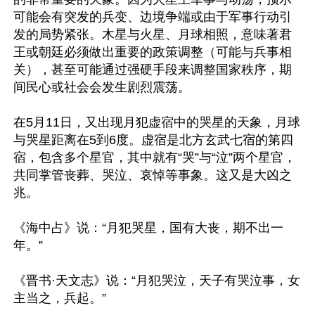
可能会有突发的兵变、边境争端或由于军事行动引
发的局势紧张。木星与火星、月球相照，意味著君
王或朝廷必须做出重要的政策调整（可能与兵事相
关），甚至可能通过强硬手段来调整国家秩序，期
间民心或社会会发生剧烈震荡。

在5月11日，又出现月犯虚宿中的哭星的天象，月球
与哭星距离在5到6度。虚宿‌是北方玄武七宿的第四
宿，包含多个星官，其中就有“哭”‌与‌“泣”‌两个星官，
共同掌管‌丧葬、哭泣、哀悼‌等事象。这又是大凶之
兆。

《海中占》说：“月犯哭星，国有大丧，期不出一
年。”

《晋书·天文志》说：“月犯哭泣，天子有哭泣事，女
主当之，兵起。”
