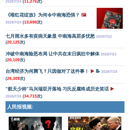
(
11,276
次)
2026/7/24
《唯红花绽放》为何令中南海恐惧？
🖼️
(
13,698
次)
2026/7/24
七月雨水多有疫病天象显 中南海高层多忧愁
2026/7/22
(
20,125
次)
冲破中南海险恶布局 让中共在末日疯狂中解体
2026/7/21
(
20,109
次)
台湾经济为何腾飞？只因做对了这件事！
▶️
📝
2026/7/19
(
26,309
次)
“航天少帅”马兴瑞双开落地 习氏反腐终成历史笑话
▶️
(
34,715
次)
2026/7/16
人民报视频: