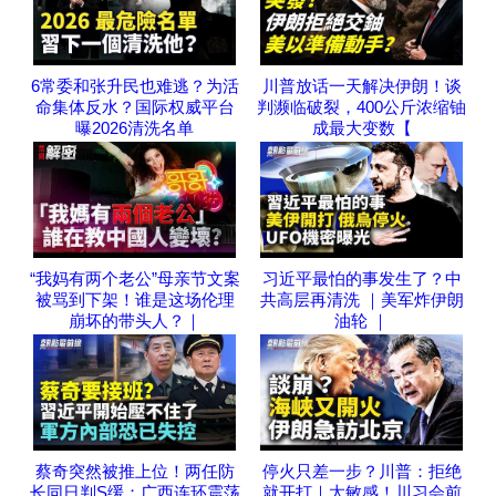
6常委和张升民也难逃？为活
川普放话一天解决伊朗！谈
命集体反水？国际权威平台
判濒临破裂，400公斤浓缩铀
曝2026清洗名单
成最大变数【
“我妈有两个老公”母亲节文案
习近平最怕的事发生了？中
被骂到下架！谁是这场伦理
共高层再清洗 ｜美军炸伊朗
崩坏的带头人？｜
油轮 ｜
蔡奇突然被推上位！两任防
停火只差一步？川普：拒绝
长同日判S缓；广西连环震荡
就开打｜太敏感！川习会前