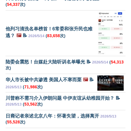
(
54,337
次)
他列习清洗名单榜首！6常委和张升民也难
逃？
🖼️
📝
(
83,658
次)
2026/5/14
陆委会震怒！台媒赴大陆听训名单曝光 📝
(
54,313
2026/5/14
次)
华人市长被中共渗透 美国人不寒而栗
🖼️
📝
(
71,986
次)
2026/5/13
川普称不需习介入伊朗问题 中伊友谊从幼稚园开始？ 📝
(
53,562
次)
2026/5/13
日裔记者亲述北京八年：怀著失望，选择离开
2026/5/13
(
55,528
次)