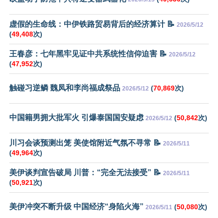
虚假的生命线：中伊铁路贸易背后的经济算计 📝
2026/5/12
(
49,408
次)
王春彦：七年黑牢见证中共系统性信仰迫害 📝
2026/5/12
(
47,952
次)
触碰习逆鳞 魏凤和李尚福成祭品
(
70,869
次)
2026/5/12
中国籍男拥大批军火 引爆泰国国安疑虑
(
50,842
次)
2026/5/12
川习会谈预测出笼 美使馆附近气氛不寻常 📝
2026/5/11
(
49,964
次)
美伊谈判宣告破局 川普：“完全无法接受” 📝
2026/5/11
(
50,921
次)
美伊冲突不断升级 中国经济“身陷火海”
(
50,080
次)
2026/5/11