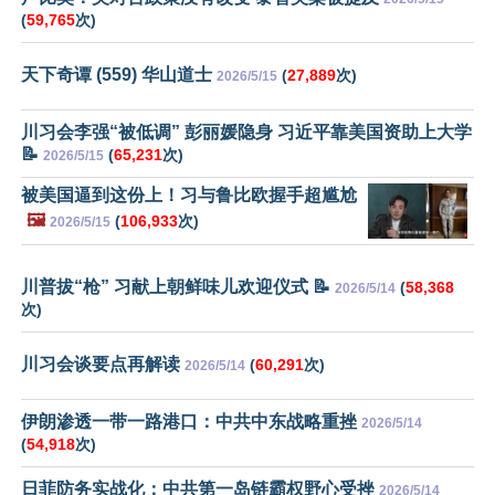
(
59,765
次)
天下奇谭 (559) 华山道士
(
27,889
次)
2026/5/15
川习会李强“被低调” 彭丽媛隐身 习近平靠美国资助上大学
📝
(
65,231
次)
2026/5/15
被美国逼到这份上！习与鲁比欧握手超尴尬
🖼️
(
106,933
次)
2026/5/15
川普拔“枪” 习献上朝鲜味儿欢迎仪式 📝
(
58,368
2026/5/14
次)
川习会谈要点再解读
(
60,291
次)
2026/5/14
伊朗渗透一带一路港口：中共中东战略重挫
2026/5/14
(
54,918
次)
日菲防务实战化：中共第一岛链霸权野心受挫
2026/5/14