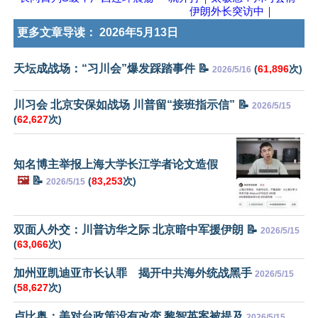
伊朗外长突访中｜
更多文章导读：
2026年5月13日
天坛成战场：“习川会”爆发踩踏事件 📝
(
61,896
次)
2026/5/16
川习会 北京安保如战场 川普留“接班指示信” 📝
2026/5/15
(
62,627
次)
知名博主举报上海大学长江学者论文造假
🖼️
📝
(
83,253
次)
2026/5/15
双面人外交：川普访华之际 北京暗中军援伊朗 📝
2026/5/15
(
63,066
次)
加州亚凯迪亚市长认罪 揭开中共海外统战黑手
2026/5/15
(
58,627
次)
卢比奥：美对台政策没有改变 黎智英案被提及
2026/5/15