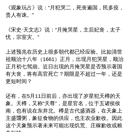
《观象玩占》说：“月犯哭二，死丧遍国，民多疫，
贵人有诛。”

《宋史·天文志》说：“月掩哭星，主后妃丧，太子
忧，宗室灾。”

上述预兆在历史上很多朝代都已经应验。比如清世
祖顺治十八年（1661）正月，出现月犯哭星，顺治
正月初七驾崩。近日出现的月掩哭星是否预示著国
有大丧，将有高官死亡？期限是不超过一年，还是
更短时间？

还有，在5月11日前后，亦出现了岁星犯天樽的天
象。天樽，又称“天尊”，是星官名，位于五诸侯侯
南，也有说在东井北。樽是古代盛酒器，在天象上
主盛𫗴粥，象征食物的供应，也主农业歉收。因此
这个天象预示著未来可能出现饥荒、庄稼歉收或粮