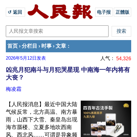
↺ 返回 
电子报
正體版
首页
分栏目
时事
文章
›
›
›
：
2026年5月12日
发表
人气：
54,326
凶兆月犯南斗与月犯哭星现 中南海一年内将有
大丧？
梅凌霜
【人民报消息】最近中国大陆
气候反常，北方高温、南方暴
雨，山西下大雪、秦皇岛出现
海市蜃楼、立夏多地吹西南
风、西北风……可谓是异象频