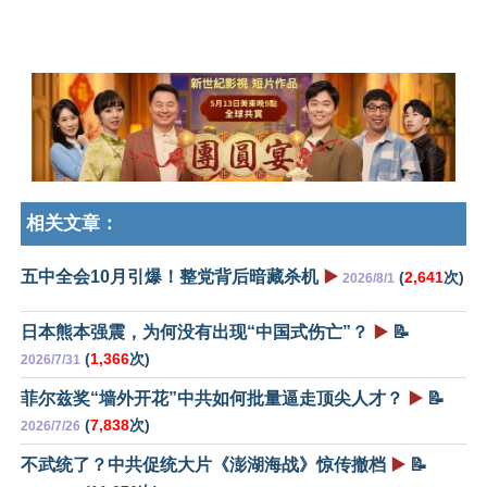
相关文章：
五中全会10月引爆！整党背后暗藏杀机
▶️
(
2,641
次)
2026/8/1
日本熊本强震，为何没有出现“中国式伤亡”？
▶️
📝
(
1,366
次)
2026/7/31
菲尔兹奖“墙外开花”中共如何批量逼走顶尖人才？
▶️
📝
(
7,838
次)
2026/7/26
不武统了？中共促统大片《澎湖海战》惊传撤档
▶️
📝