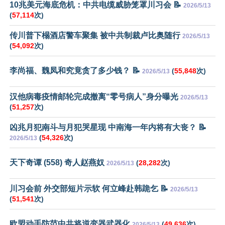
10兆美元海底危机：中共电缆威胁笼罩川习会 📝
2026/5/13
(
57,114
次)
传川普下榻酒店警车聚集 被中共制裁卢比奥随行
2026/5/13
(
54,092
次)
李尚福、魏凤和究竟贪了多少钱？ 📝
(
55,848
次)
2026/5/13
汉他病毒疫情邮轮完成撤离“零号病人”身分曝光
2026/5/13
(
51,257
次)
凶兆月犯南斗与月犯哭星现 中南海一年内将有大丧？ 📝
(
54,326
次)
2026/5/13
天下奇谭 (558) 奇人赵燕奴
(
28,282
次)
2026/5/13
川习会前 外交部短片示软 何立峰赴韩跪乞 📝
2026/5/13
(
51,541
次)
欧盟动手防范中共将逆变器武器化
(
49,636
次)
2026/5/13