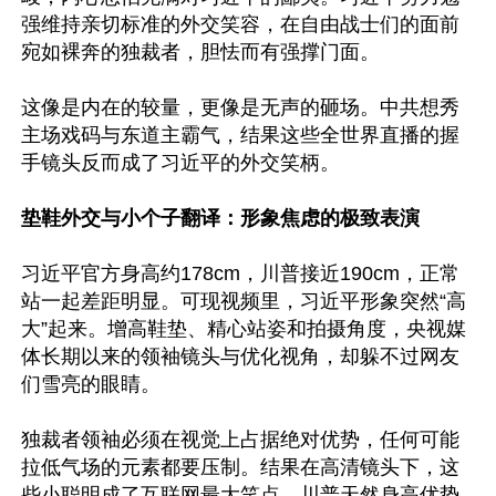
强维持亲切标准的外交笑容，在自由战士们的面前
宛如裸奔的独裁者，胆怯而有强撑门面。

这像是内在的较量，更像是无声的砸场。中共想秀
主场戏码与东道主霸气，结果这些全世界直播的握
手镜头反而成了习近平的外交笑柄。

垫鞋外交与小个子翻译：形象焦虑的极致表演
习近平官方身高约178cm，川普接近190cm，正常
站一起差距明显。可现视频里，习近平形象突然“高
大”起来。增高鞋垫、精心站姿和拍摄角度，央视媒
体长期以来的领袖镜头与优化视角，却躲不过网友
们雪亮的眼睛。

独裁者领袖必须在视觉上占据绝对优势，任何可能
拉低气场的元素都要压制。结果在高清镜头下，这
些小聪明成了互联网最大笑点。川普天然身高优势