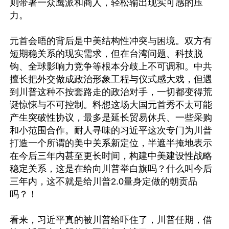
则带著一众鹰派和商人，轻松输出现实可感的压
力。

元首会晤的背后是中美结构性冲突与困境。双方有
短期稳关系的现实需求，但在台湾问题、科技脱
钩、全球影响力竞争等根本分歧上不可调和。中共
擅长把外交做成政治形象工程与仪式感大戏，但遇
到川普这种不按套路走的政治对手，一切都变得荒
诞惊悚与不可控制。料想这场大国元首秀不太可能
产生突破性协议，最多是延长贸易休兵、一些采购
和小范围合作。耐人寻味的习近平这次专门为川普
打造一个所谓的美中关系新定位，半遮半掩地表示
在今后三年内甚至更长时间，构建中美建设性战略
稳定关系，这是在给向川普举白旗吗？什么叫今后
三年内，这不就是给川普2.0量身定做的朝贡品
吗？！

看来，习近平真的被川普给吓住了，川普任期，借