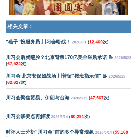
相关文章：
“燕子”扮服务员 川习会暗战！
(
12,469
次)
2026/6/1
川习会后就翻脸？北京背叛170亿美金采购承诺 📝
2026/5/22
(
67,524
次)
川习会 北京安保如战场 川普留“接班指示信” 📝
2026/5/15
(
62,627
次)
川习会聚焦贸易、伊朗与台海
(
47,567
次)
2026/5/15
川习会谈要点再解读
(
60,291
次)
2026/5/14
时评人士分析“川习会”前的多个异常现象
(
59,168
2026/5/14