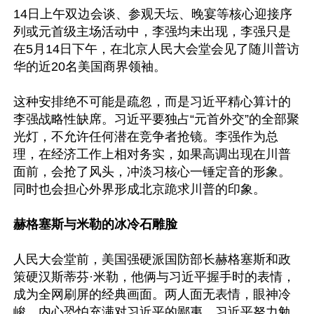
14日上午双边会谈、参观天坛、晚宴等核心迎接序
列或元首级主场活动中，李强均未出现，李强只是
在5月14日下午，在北京人民大会堂会见了随川普访
华的近20名美国商界领袖。

这种安排绝不可能是疏忽，而是习近平精心算计的
李强战略性缺席。习近平要独占“元首外交”的全部聚
光灯，不允许任何潜在竞争者抢镜。李强作为总
理，在经济工作上相对务实，如果高调出现在川普
面前，会抢了风头，冲淡习核心一锤定音的形象。
同时也会担心外界形成北京跪求川普的印象。

赫格塞斯与米勒的冰冷石雕脸
人民大会堂前，美国强硬派国防部长赫格塞斯和政
策硬汉斯蒂芬·米勒，他俩与习近平握手时的表情，
成为全网刷屏的经典画面。两人面无表情，眼神冷
峻，内心恐怕充满对习近平的鄙夷。习近平努力勉