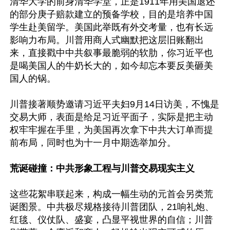
清华大学的前身清华学堂，正是1911年用美国退还
的部分庚子赔款建立的预备学校，目的是培养中国
学生赴美留学。美国此举既有外交考量，也有长远
影响力布局。川普用商人式幽默把这层旧账翻出
来，直接戳中中共叙事最脆弱的软肋，你习近平也
是喝美国人的牛奶长大的，如今却忘本要反美砸美
国人的锅。

川普接著顺势邀请习近平夫妇9月14日访美，不愧是
交易大师，表面是给足习近平面子，实际是把主动
权牢牢握在手里，为美国再次拿下中共大订单而提
前布局，同时也为十一月中期选举加分。

荒诞碰撞：中共形象工程与川普交易现实主义
这些花絮串联起来，构成一幅生动的元首会另类荒
诞图景。中共极尽规格接待川普团队，21响礼炮、
红毯、仪仗队、盛宴，凸显平视世界的自信；川普