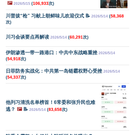
🖼️
(
106,933
次)
2026/5/15
川普拔“枪” 习献上朝鲜味儿欢迎仪式 📝
(
58,368
2026/5/14
次)
川习会谈要点再解读
(
60,291
次)
2026/5/14
伊朗渗透一带一路港口：中共中东战略重挫
2026/5/14
(
54,918
次)
日菲防务实战化：中共第一岛链霸权野心受挫
2026/5/14
(
54,337
次)
他列习清洗名单榜首！6常委和张升民也难
逃？
🖼️
📝
(
83,658
次)
2026/5/14