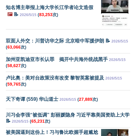
知名博主举报上海大学长江学者论文造假
🖼️
📝
(
83,253
次)
2026/5/15
双面人外交：川普访华之际 北京暗中军援伊朗 📝
2026/5/15
(
63,066
次)
加州亚凯迪亚市长认罪 揭开中共海外统战黑手
2026/5/15
(
58,627
次)
卢比奥：美对台政策没有改变 黎智英案被提及
2026/5/15
(
59,765
次)
天下奇谭 (559) 华山道士
(
27,889
次)
2026/5/15
川习会李强“被低调” 彭丽媛隐身 习近平靠美国资助上大学
📝
(
65,231
次)
2026/5/15
被美国逼到这份上！习与鲁比欧握手超尴尬