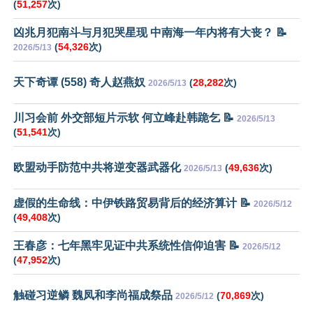
(
51,257
次)
凶兆月犯南斗与月犯哭星现 中南海一年内将有大丧？ 📝
(
54,326
次)
2026/5/13
天下奇谭 (558) 奇人赵燕奴
(
28,282
次)
2026/5/13
川习会前 外交部短片示软 何立峰赴韩跪乞 📝
2026/5/13
(
51,541
次)
欧盟动手防范中共将逆变器武器化
(
49,636
次)
2026/5/13
虚假的生命线：中伊铁路贸易背后的经济算计 📝
2026/5/12
(
49,408
次)
王春彦：七年黑牢见证中共系统性信仰迫害 📝
2026/5/12
(
47,952
次)
触碰习逆鳞 魏凤和李尚福成祭品
(
70,869
次)
2026/5/12