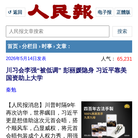
↺ 返回 
电子报
正體版
首页
分栏目
时事
文章
›
›
›
：
2026年5月14日
发表
人气：
65,231
川习会李强“被低调” 彭丽媛隐身 习近平靠美
国资助上大学
秦勉
【人民报消息】川普时隔9年
再次访华，世界瞩目，习近平
更是想借助这次元首会晤，搭
个顺风车，凸显威权，将元首
会晤包装成个人权力秀，用强