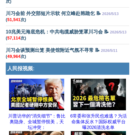
次)
川习会前 外交部短片示软 何立峰赴韩跪乞 📝
2026/5/13
(
51,541
次)
10兆美元海底危机：中共电缆威胁笼罩川习会 📝
2026/5/13
(
57,114
次)
川习会谈预测出笼 美使馆附近气氛不寻常 📝
2026/5/11
(
49,964
次)
人民报视频:
川普访华的“消失细节”：鲁比
6常委和张升民也难逃？为活
奥隐身、全城暂停恨美，天
命集体反水？国际权威平台
坛冲突：
曝2026清洗名单