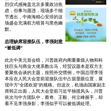
烈仪式感掩盖北京多重政治焦
虑，但事与愿违，现场多个细
节透出，中南海精心安排的这
场盛会充满权力暗算与黑色幽
默。

总理缺席迎接队伍，李强刻意
“被低调”
此次中美元首会晤，川普政府内阁重量级人物和科
技巨头与商业大佬系数出马，经贸议题本是双方主
要聚焦会谈的主题，按照外交惯例，中国总理李强
本应在人民大会堂前迎接队伍中占据显眼位置，展
现中方“全团欢迎”的规格。但这次，机场由国家副主
席韩正出面，人民大会堂前习近平独揽风头，川普
依次与中方团队中，蔡奇、王毅、何立峰握手，却
看不见李强身影，李强似乎可以被低调处理。
