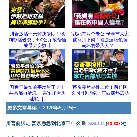
川普放话一天解决伊朗！谈
“我妈有两个老公”母亲节文案
判濒临破裂，400公斤浓缩铀
被骂到下架！谁是这场伦理
成最大变数【
崩坏的带头人？｜
习近平最怕的事发生了？中
蔡奇突然被推上位！两任防
共高层再清洗 ｜美军炸伊朗
长同日判S缓；广西连环震荡
油轮 ｜
更多文章导读：
2026年5月15日
川普前脚走 普京急急到北京干什么 📝
(
63,338
次)
2026/5/18