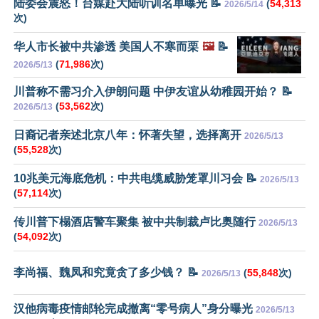
陆委会震怒！台媒赴大陆听训名单曝光 📝
(
54,313
2026/5/14
次)
华人市长被中共渗透 美国人不寒而栗
🖼️
📝
(
71,986
次)
2026/5/13
川普称不需习介入伊朗问题 中伊友谊从幼稚园开始？ 📝
(
53,562
次)
2026/5/13
日裔记者亲述北京八年：怀著失望，选择离开
2026/5/13
(
55,528
次)
10兆美元海底危机：中共电缆威胁笼罩川习会 📝
2026/5/13
(
57,114
次)
传川普下榻酒店警车聚集 被中共制裁卢比奥随行
2026/5/13
(
54,092
次)
李尚福、魏凤和究竟贪了多少钱？ 📝
(
55,848
次)
2026/5/13
汉他病毒疫情邮轮完成撤离“零号病人”身分曝光
2026/5/13