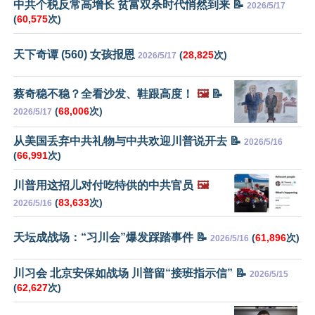
中共个税反常高增长 贫富双杀时代悄然到来 📝
2026/5/17
(
60,575
次)
天下奇谭 (560) 女孩报恩
(
28,825
次)
2026/5/17
蔡奇稳不稳？全看沙发、鞋跟高度！
🖼️
📝
(
68,006
次)
2026/5/17
从美国丢弃中共礼物与中共欢迎川普说开去 📝
2026/5/16
(
66,991
次)
川普用这招儿对付吃特供的中共官员
🖼️
(
83,633
次)
2026/5/16
天坛成战场：“习川会”爆发踩踏事件 📝
(
61,896
次)
2026/5/16
川习会 北京安保如战场 川普留“接班指示信” 📝
2026/5/15
(
62,627
次)