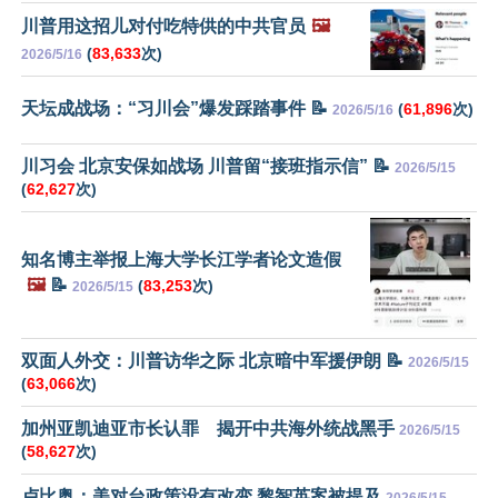
川普用这招儿对付吃特供的中共官员
🖼️
(
83,633
次)
2026/5/16
天坛成战场：“习川会”爆发踩踏事件 📝
(
61,896
次)
2026/5/16
川习会 北京安保如战场 川普留“接班指示信” 📝
2026/5/15
(
62,627
次)
知名博主举报上海大学长江学者论文造假
🖼️
📝
(
83,253
次)
2026/5/15
双面人外交：川普访华之际 北京暗中军援伊朗 📝
2026/5/15
(
63,066
次)
加州亚凯迪亚市长认罪 揭开中共海外统战黑手
2026/5/15
(
58,627
次)
卢比奥：美对台政策没有改变 黎智英案被提及