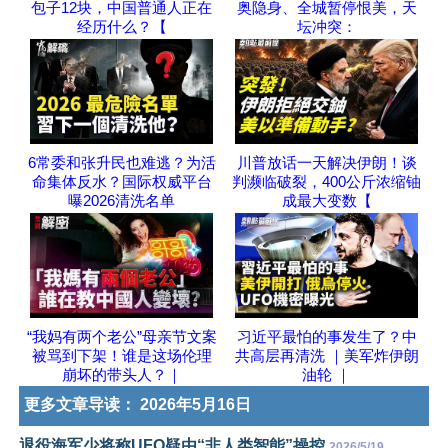
包子12块，中国普通人正在
奥隐身、全城暂停恨美，天
经历什么？【
坛冲突：
6常委和张升民也难逃？为活
川普放话一天解决伊朗！谈
命集体反水？国际权威平台
判濒临破裂，400公斤浓缩铀
曝2026清洗名单
成最大变数【
“我妈有两个老公”母亲节文案
习近平最怕的事发生了？中
被骂到下架！谁是这场伦理
共高层再清洗 ｜美军炸伊朗
崩坏的带头人？｜
油轮 ｜
更多文章导读：
2026年5月16日
退役海军少将称UFO疑由“非人类智能”操控
2026/5/19