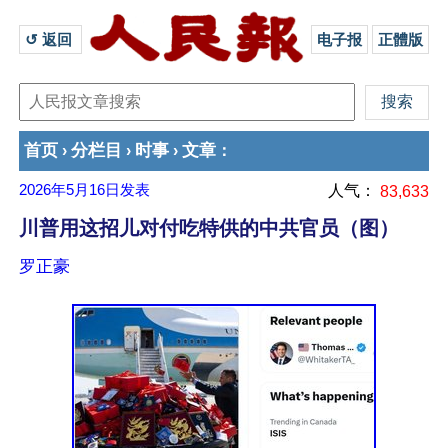
↺ 返回 
电子报
正體版
首页
分栏目
时事
文章
›
›
›
：
2026年5月16日
发表
人气：
83,633
川普用这招儿对付吃特供的中共官员（图）
罗正豪