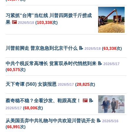
习紧抓“台湾”当红线 川普四两拨千斤捞成
果
🖼️
(
103,338
次)
2026/5/18
川普前脚走 普京急急到北京干什么 📝
(
63,338
次)
2026/5/18
中共个税反常高增长 贫富双杀时代悄然到来 📝
2026/5/17
(
60,575
次)
天下奇谭 (560) 女孩报恩
(
28,825
次)
2026/5/17
蔡奇稳不稳？全看沙发、鞋跟高度！
🖼️
📝
(
68,006
次)
2026/5/17
从美国丢弃中共礼物与中共欢迎川普说开去 📝
2026/5/16
(
66,991
次)