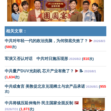
相关文章：
中共对年轻一代的政治洗脑，为何彻底失效了？
▶️
2026/8/3
(
580
次)
军演又否认对话 中共对日施压现形
(
810
次)
2026/8/2
中共量产DUV光刻机 芯片产业有救了？
▶️
📝
2026/8/1
(
1,634
次)
中共或食言 美敦促北京兑现稀土与农产品承诺
(
955
2026/8/1
次)
中共将镇压延伸海外 民主国家全面反制
🖼️
(
1,873
次)
2026/7/31