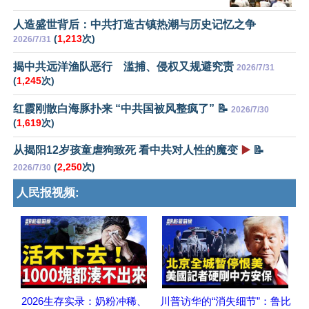
人造盛世背后：中共打造古镇热潮与历史记忆之争
(
1,213
次)
2026/7/31
揭中共远洋渔队恶行 滥捕、侵权又规避究责
2026/7/31
(
1,245
次)
红霞刚散白海豚扑来 “中共国被风整疯了” 📝
2026/7/30
(
1,619
次)
从揭阳12岁孩童虐狗致死 看中共对人性的魔变
▶️
📝
(
2,250
次)
2026/7/30
人民报视频:
2026生存实录：奶粉冲稀、
川普访华的“消失细节”：鲁比