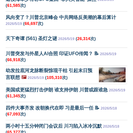
(
61,585
次)
风向变了？川普北京峰会 中共网络反美潮的幕后算计
(
66,697
次)
2026/5/19
天下奇谭 (561) 圣灯之谜
(
26,314
次)
2026/5/19
川普突发与外星人AI合照 印证UFO传闻？ 📝
2026/5/19
(
66,918
次)
幼发拉底河龙脉断裂惊现干枯 引起末日预
言联想
🖼️
(
105,310
次)
2026/5/19
美国或更猛烈打击伊朗 谁支持伊朗 川普或跟谁急
2026/5/19
(
61,345
次)
四件大事齐发 改朝换代在即 习是最后一任 📝
2026/5/18
(
67,093
次)
两小时十五分钟闭门会议后 川习陷入冰冷沉默
2026/5/18
(
65,377
次)