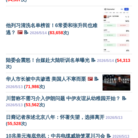
他列习清洗名单榜首！6常委和张升民也难
逃？
🖼️
📝
(
83,658
次)
2026/5/14
陆委会震怒！台媒赴大陆听训名单曝光 📝
(
54,313
2026/5/14
次)
华人市长被中共渗透 美国人不寒而栗
🖼️
📝
(
71,986
次)
2026/5/13
川普称不需习介入伊朗问题 中伊友谊从幼稚园开始？ 📝
(
53,562
次)
2026/5/13
日裔记者亲述北京八年：怀著失望，选择离开
2026/5/13
(
55,528
次)
10兆美元海底危机：中共电缆威胁笼罩川习会 📝
2026/5/13