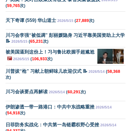
2026/5/15
(
59,765
次)
天下奇谭 (559) 华山道士
(
27,889
次)
2026/5/15
川习会李强“被低调” 彭丽媛隐身 习近平靠美国资助上大学
📝
(
65,231
次)
2026/5/15
被美国逼到这份上！习与鲁比欧握手超尴尬
🖼️
(
106,933
次)
2026/5/15
川普拔“枪” 习献上朝鲜味儿欢迎仪式 📝
(
58,368
2026/5/14
次)
川习会谈要点再解读
(
60,291
次)
2026/5/14
伊朗渗透一带一路港口：中共中东战略重挫
2026/5/14
(
54,918
次)
日菲防务实战化：中共第一岛链霸权野心受挫
2026/5/14
(
54,337
次)