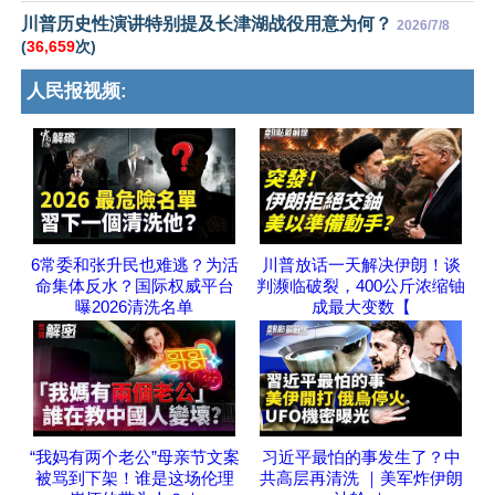
川普历史性演讲特别提及长津湖战役用意为何？
2026/7/8
(
36,659
次)
人民报视频:
6常委和张升民也难逃？为活
川普放话一天解决伊朗！谈
命集体反水？国际权威平台
判濒临破裂，400公斤浓缩铀
曝2026清洗名单
成最大变数【
“我妈有两个老公”母亲节文案
习近平最怕的事发生了？中
被骂到下架！谁是这场伦理
共高层再清洗 ｜美军炸伊朗