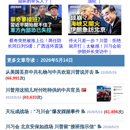
崩坏的带头人？｜
油轮 ｜
蔡奇突然被推上位！两任防
停火只差一步？川普：拒绝
长同日判S缓；广西连环震荡
就开打｜太敏感！川习会前
伊朗外长突访中｜
更多文章导读：
2026年5月14日
从美国丢弃中共礼物与中共欢迎川普说开去 📝
2026/5/16
(
66,991
次)
川普用这招儿对付吃特供的中共官员
🖼️
(
83,633
次)
2026/5/16
天坛成战场：“习川会”爆发踩踏事件 📝
(
61,896
次)
2026/5/16
川习会 北京安保如战场 川普留“接班指示信” 📝
2026/5/15