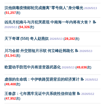
汉他病毒疫情邮轮完成撤离“零号病人”身分曝光
2026/5/13
(
51,257
次)
凶兆月犯南斗与月犯哭星现 中南海一年内将有大丧？ 📝
(
54,326
次)
2026/5/13
天下奇谭 (558) 奇人赵燕奴
(
28,282
次)
2026/5/13
川习会前 外交部短片示软 何立峰赴韩跪乞 📝
2026/5/13
(
51,541
次)
欧盟动手防范中共将逆变器武器化
(
49,636
次)
2026/5/13
虚假的生命线：中伊铁路贸易背后的经济算计 📝
2026/5/12
(
49,408
次)
王春彦：七年黑牢见证中共系统性信仰迫害 📝
2026/5/12
(
47,952
次)