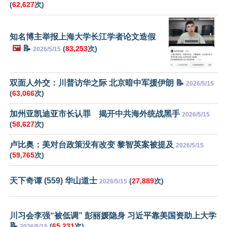
(
62,627
次)
知名博主举报上海大学长江学者论文造假
🖼️
📝
(
83,253
次)
2026/5/15
双面人外交：川普访华之际 北京暗中军援伊朗 📝
2026/5/15
(
63,066
次)
加州亚凯迪亚市长认罪 揭开中共海外统战黑手
2026/5/15
(
58,627
次)
卢比奥：美对台政策没有改变 黎智英案被提及
2026/5/15
(
59,765
次)
天下奇谭 (559) 华山道士
(
27,889
次)
2026/5/15
川习会李强“被低调” 彭丽媛隐身 习近平靠美国资助上大学
📝
(
65,231
次)
2026/5/15