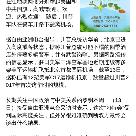
在红地毯两侧分别举起美国和
中共国旗，高喊“欢迎、欢
迎、热烈欢迎”。随后，川普
车队在警车开路下驶离机场。

据自由亚洲电台报导，川普总统访华前，北京已进
入高度戒备状态，据称川普总统可能下榻的四季酒
店外停著多辆警车，并有武警岗哨。另据网路流传
的信息显示，驻日美军三泽空军基地近期连续有多
架美军运输机飞抵北京首都国际机场。截至13日，
据称已有12架美军C17运输机抵京，数量超过川普2
017年首次访华时的规模。

长期关注中国政治与中美关系的黎明本周三（13
日）接受自由亚洲电台采访时表示，这次“习特会”受
到国际高度关注，但外界很难准确判断双方最终会
谈出什么结果。
