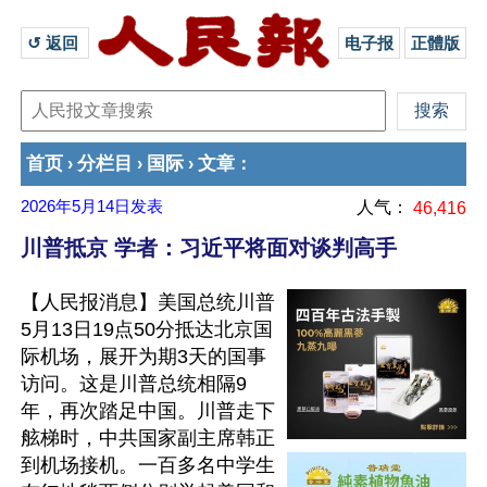
↺ 返回 
电子报
正體版
首页
分栏目
国际
文章
›
›
›
：
2026年5月14日
发表
人气：
46,416
川普抵京 学者：习近平将面对谈判高手
【人民报消息】美国总统川普
5月13日19点50分抵达北京国
际机场，展开为期3天的国事
访问。这是川普总统相隔9
年，再次踏足中国。川普走下
舷梯时，中共国家副主席韩正
到机场接机。一百多名中学生