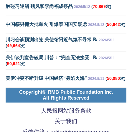
触碰习逆鳞 魏凤和李尚福成祭品
(
70,869
次)
2026/5/12
中国籍男拥大批军火 引爆泰国国安疑虑
(
50,842
次)
2026/5/12
川习会谈预测出笼 美使馆附近气氛不寻常 📝
2026/5/11
(
49,964
次)
美伊谈判宣告破局 川普：“完全无法接受” 📝
2026/5/11
(
50,921
次)
美伊冲突不断升级 中国经济“身陷火海”
(
50,080
次)
2026/5/11
Copyright© RMB Public Foundation Inc.
All Rights Reserved
人民报网站服务条款
关于我们
反馈信箱：
editor@renminbao.com