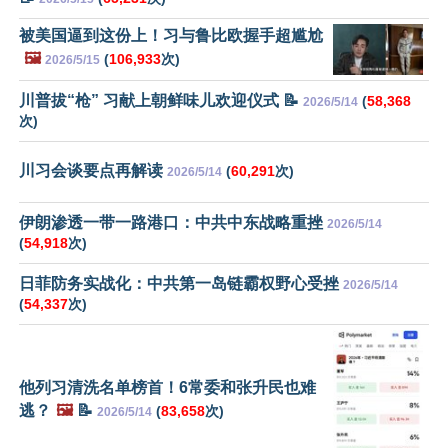
被美国逼到这份上！习与鲁比欧握手超尴尬
🖼️
(
106,933
次)
2026/5/15
川普拔“枪” 习献上朝鲜味儿欢迎仪式 📝
(
58,368
2026/5/14
次)
川习会谈要点再解读
(
60,291
次)
2026/5/14
伊朗渗透一带一路港口：中共中东战略重挫
2026/5/14
(
54,918
次)
日菲防务实战化：中共第一岛链霸权野心受挫
2026/5/14
(
54,337
次)
他列习清洗名单榜首！6常委和张升民也难
逃？
🖼️
📝
(
83,658
次)
2026/5/14