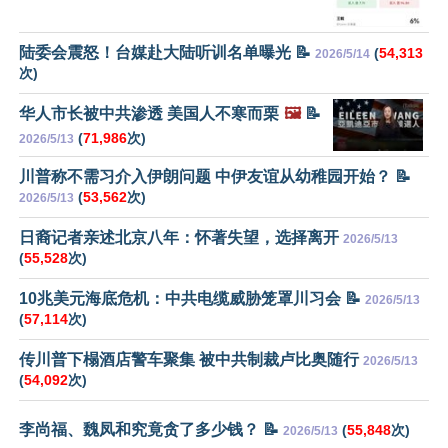
陆委会震怒！台媒赴大陆听训名单曝光 📝
(
54,313
2026/5/14
次)
华人市长被中共渗透 美国人不寒而栗
🖼️
📝
(
71,986
次)
2026/5/13
川普称不需习介入伊朗问题 中伊友谊从幼稚园开始？ 📝
(
53,562
次)
2026/5/13
日裔记者亲述北京八年：怀著失望，选择离开
2026/5/13
(
55,528
次)
10兆美元海底危机：中共电缆威胁笼罩川习会 📝
2026/5/13
(
57,114
次)
传川普下榻酒店警车聚集 被中共制裁卢比奥随行
2026/5/13
(
54,092
次)
李尚福、魏凤和究竟贪了多少钱？ 📝
(
55,848
次)
2026/5/13