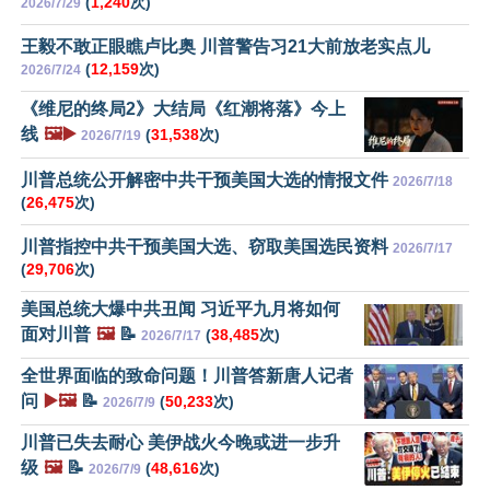
(
1,240
次)
2026/7/29
王毅不敢正眼瞧卢比奥 川普警告习21大前放老实点儿
(
12,159
次)
2026/7/24
《维尼的终局2》大结局《红潮将落》今上
线
🖼️▶️
(
31,538
次)
2026/7/19
川普总统公开解密中共干预美国大选的情报文件
2026/7/18
(
26,475
次)
川普指控中共干预美国大选、窃取美国选民资料
2026/7/17
(
29,706
次)
美国总统大爆中共丑闻 习近平九月将如何
面对川普
🖼️
📝
(
38,485
次)
2026/7/17
全世界面临的致命问题！川普答新唐人记者
问
▶️🖼️
📝
(
50,233
次)
2026/7/9
川普已失去耐心 美伊战火今晚或进一步升
级
🖼️
📝
(
48,616
次)
2026/7/9