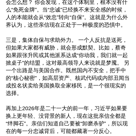
会怎么想？ 你会发现，在这个体制里，根本没有什
么“免死金牌”。当“忠诚”已经换不来安全感的时候，
人的本能就会从“效忠”转向“自保”。这就是为什么外
界认为，这些亲信现在正处于一种极度的恐惧中。 

三是，集体自保与求助外力。 一个人反抗是送死，
但如果大家都有威胁，就会形成默契。比如，蔡奇
如果跟张升民或其他派系达成“你动我，我们就一起
掀桌子”的结盟，这对最高领导人来说就是梦魇。 另
一个出路是与美国合作。既然国内不安全，把手中
的“核心秘密”，如高层资产、核武代码或内部丑闻当
成投名状卖给美国换取全家移民，是一个很现实的
选择。

再加上2026年是二十一大的前一年，习近平如果要
换上更年轻、没背景的新人，现在这批亲信全都是
“绊脚石”。亲信们知道自己要被“卸磨杀驴”，所以现
在的每一分忠诚背后，可能都藏著一分反心。
