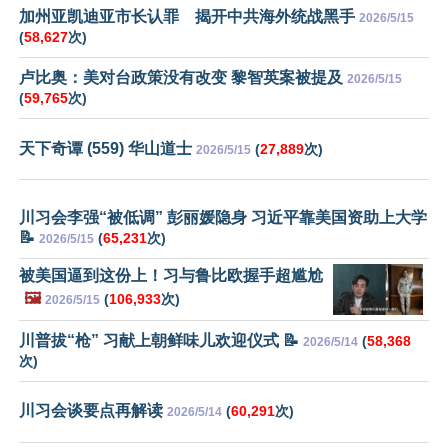
加州亚凯迪亚市长认罪 揭开中共海外统战黑手
2026/5/15
(
58,627
次)
卢比奥：美对台政策没有改变 黎智英案被提及
2026/5/15
(
59,765
次)
天下奇谭 (559) 华山道士
(
27,889
次)
2026/5/15
川习会李强“被低调” 彭丽媛隐身 习近平靠美国资助上大学
📝
(
65,231
次)
2026/5/15
被美国逼到这份上！习与鲁比欧握手超尴尬
🖼️
(
106,933
次)
2026/5/15
川普拔“枪” 习献上朝鲜味儿欢迎仪式 📝
(
58,368
2026/5/14
次)
川习会谈要点再解读
(
60,291
次)
2026/5/14