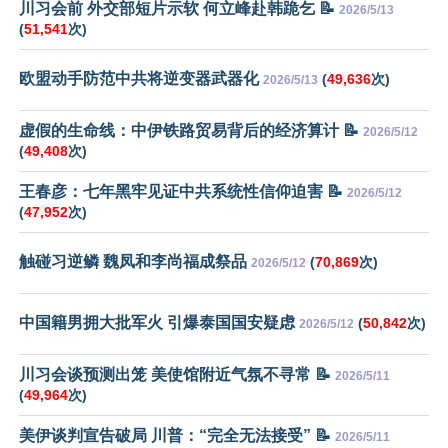
川习会前 外交部短片示软 何立峰赴韩跪乞 📝
2026/5/13
(
51,541
次)
欧盟动手防范中共将逆变器武器化
(
49,636
次)
2026/5/13
虚假的生命线：中伊铁路贸易背后的经济算计 📝
2026/5/12
(
49,408
次)
王春彦：七年黑牢见证中共系统性信仰迫害 📝
2026/5/12
(
47,952
次)
触碰习逆鳞 魏凤和李尚福成祭品
(
70,869
次)
2026/5/12
中国籍男拥大批军火 引爆泰国国安疑虑
(
50,842
次)
2026/5/12
川习会谈预测出笼 美使馆附近气氛不寻常 📝
2026/5/11
(
49,964
次)
美伊谈判宣告破局 川普：“完全无法接受” 📝
2026/5/11