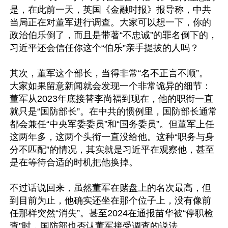
是，在此前一天，英国《金融时报》报导称，中共
当局正在对董军进行调查。大家可以想一下，你的
政治伯乐倒了，而且是带著“不忠诚”的罪名倒下的，
习近平还会信任你这个“伯乐”亲手提拔的人吗？

其次，董军这个部长，当得非常“名不正言不顺”。 
大家如果留意新闻就会发现一个非常诡异的细节：
董军从2023年底接替李尚福到现在，他的职衔一直
就只是“国防部长”。在中共的惯例里，国防部长通常
都会兼任“中央军委委员”和“国务委员”。但董军上任
这两年多，这两个头衔一直没给他。这种“职务与身
分不匹配”的情况，其实就是习近平在观察他，甚至
是在等待合适的时机把他换掉。

不过话说回来，虽然董军在赌盘上的名次最高，但
到目前为止，他确实还坐在那个位子上，没有像前
任那样突然“消失”。甚至2024在通报苗华被“停职检
查”时，国防部也否认董军接受调查的说法。
