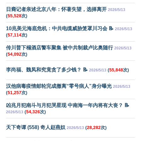
日裔记者亲述北京八年：怀著失望，选择离开
2026/5/13
(
55,528
次)
10兆美元海底危机：中共电缆威胁笼罩川习会 📝
2026/5/13
(
57,114
次)
传川普下榻酒店警车聚集 被中共制裁卢比奥随行
2026/5/13
(
54,092
次)
李尚福、魏凤和究竟贪了多少钱？ 📝
(
55,848
次)
2026/5/13
汉他病毒疫情邮轮完成撤离“零号病人”身分曝光
2026/5/13
(
51,257
次)
凶兆月犯南斗与月犯哭星现 中南海一年内将有大丧？ 📝
(
54,326
次)
2026/5/13
天下奇谭 (558) 奇人赵燕奴
(
28,282
次)
2026/5/13