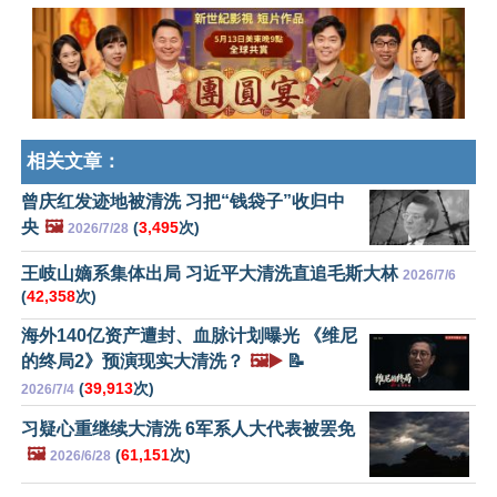
相关文章：
曾庆红发迹地被清洗 习把“钱袋子”收归中
央
🖼️
(
3,495
次)
2026/7/28
王岐山嫡系集体出局 习近平大清洗直追毛斯大林
2026/7/6
(
42,358
次)
海外140亿资产遭封、血脉计划曝光 《维尼
的终局2》预演现实大清洗？
🖼️▶️
📝
(
39,913
次)
2026/7/4
习疑心重继续大清洗 6军系人大代表被罢免
🖼️
(
61,151
次)
2026/6/28