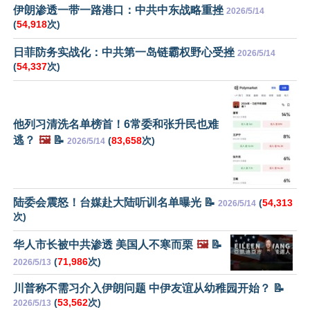
伊朗渗透一带一路港口：中共中东战略重挫
2026/5/14
(
54,918
次)
日菲防务实战化：中共第一岛链霸权野心受挫
2026/5/14
(
54,337
次)
他列习清洗名单榜首！6常委和张升民也难
逃？
🖼️
📝
(
83,658
次)
2026/5/14
陆委会震怒！台媒赴大陆听训名单曝光 📝
(
54,313
2026/5/14
次)
华人市长被中共渗透 美国人不寒而栗
🖼️
📝
(
71,986
次)
2026/5/13
川普称不需习介入伊朗问题 中伊友谊从幼稚园开始？ 📝
(
53,562
次)
2026/5/13