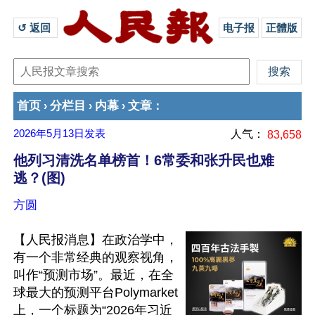
↺ 返回 
电子报
正體版
首页
分栏目
内幕
文章
›
›
›
：
2026年5月13日
发表
人气：
83,658
他列习清洗名单榜首！6常委和张升民也难
逃？(图)
方圆
【人民报消息】在政治学中，
有一个非常经典的观察视角，
叫作“预测市场”。最近，在全
球最大的预测平台Polymarket
上，一个标题为“2026年习近