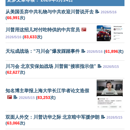
从美国丢弃中共礼物与中共欢迎川普说开去 📝
2026/5/16
(
66,991
次)
川普用这招儿对付吃特供的中共官员
🖼️
(
83,633
次)
2026/5/16
天坛成战场：“习川会”爆发踩踏事件 📝
(
61,896
次)
2026/5/16
川习会 北京安保如战场 川普留“接班指示信” 📝
2026/5/15
(
62,627
次)
知名博主举报上海大学长江学者论文造假
🖼️
📝
(
83,253
次)
2026/5/15
双面人外交：川普访华之际 北京暗中军援伊朗 📝
2026/5/15
(
63,066
次)