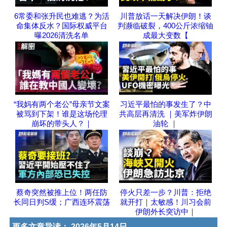
6常委和张升民也难逃？为活
川普放话一天解决伊朗！谈
命集体反水？国际权威平台
判濒临破裂，400公斤浓缩铀
曝2026清洗名单
成最大变数【
“我妈有两个老公”母亲节文案
习近平最怕的事发生了？中
被骂到下架！谁是这场伦理
共高层再清洗 ｜美军炸伊朗
崩坏的带头人？｜
油轮 ｜
蔡奇突然被推上位！两任防
停火只差一步？川普：拒绝
长同日判S缓；广西连环震荡
就开打｜太敏感！川习会前
伊朗外长突访中｜
更多文章导读：
2026年5月14日