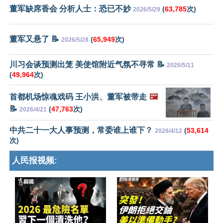
董军缺席香会 分析人士：恐已不妙
(
63,785
次)
2026/5/29
董军又悬了 📝
(
65,949
次)
2026/5/28
川习会谈预测出笼 美使馆附近气氛不寻常 📝
2026/5/11
(
49,964
次)
首都机场惊魂戏码 王小洪、董军被带走
🖼️
📝
(
47,763
次)
2026/4/21
中共二十一大人事预测，常委谁上谁下？
(
53,614
2026/4/12
次)
人民报视频: