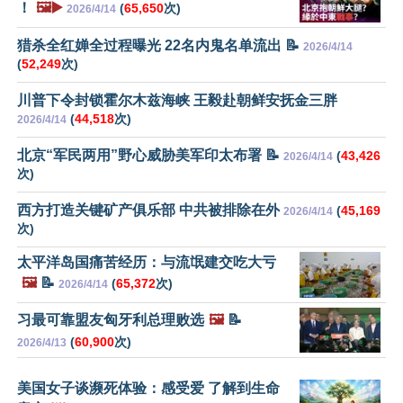
！
🖼️▶️
(
65,650
次)
2026/4/14
猎杀全红婵全过程曝光 22名内鬼名单流出 📝
2026/4/14
(
52,249
次)
川普下令封锁霍尔木兹海峡 王毅赴朝鲜安抚金三胖
(
44,518
次)
2026/4/14
北京“军民两用”野心威胁美军印太布署 📝
(
43,426
2026/4/14
次)
西方打造关键矿产俱乐部 中共被排除在外
(
45,169
2026/4/14
次)
太平洋岛国痛苦经历：与流氓建交吃大亏
🖼️
📝
(
65,372
次)
2026/4/14
习最可靠盟友匈牙利总理败选
🖼️
📝
(
60,900
次)
2026/4/13
美国女子谈濒死体验：感受爱 了解到生命