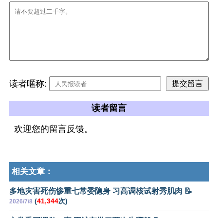
读者暱称:
读者留言
欢迎您的留言反馈。
相关文章：
多地灾害死伤惨重七常委隐身 习高调核试射秀肌肉 📝
(
41,344
次)
2026/7/8