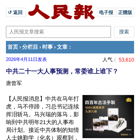
↺ 返回 
电子报
正體版
首页
分栏目
时事
文章
›
›
›
：
2026年4月11日
发表
人气：
53,610
中共二十一大人事预测，常委谁上谁下？
唐曾军
【人民报消息】中共在马年打
虎，马不停蹄，习总书记连续
挥泪斩马。马兴瑞的落马，影
响到中共明年21大的人事布
局计划。接近中共体制的知情
人士姚勤学（化名）观察到，