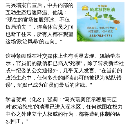
马兴瑞案官宣后，中共内部的
互动生态迅速降温。他说：
“现在的官场如履薄冰。不仅
饭局消失了，连离休官员之间
也断了往来，所有人都在观望
这场‘政治风暴’的走向。”

这种紧绷感在社交媒体上也有明显表现。姚勤学表
示，官员们的微信群已陷入“死寂”，除了转发新华社
或中纪委的公文通报外，几乎无人发言。“在当前的
政治生态中，任何多余的解读都可能被视为‘站队错
误’，沉默已成为官员们最后的防线。”

学者贺斌（化名）强调：“马兴瑞案预示著最高层
对‘政治隐患’的清理已进入深水区，任何试图在权力
中心之外建立个人权威的行为，都将遭到体制的猛
烈回击。”
