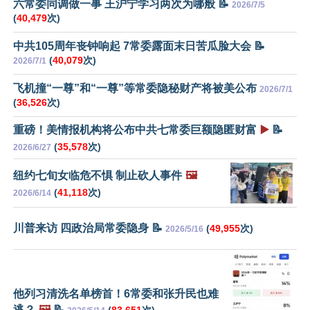
六常委同调做一事 王沪宁学习两次为哪般 📝
2026/7/5
(
40,479
次)
中共105周年丧钟响起 7常委露面末日苦瓜脸大会 📝
(
40,079
次)
2026/7/1
飞机撞“一尊”和“一尊”等常委隐秘财产将被美公布
2026/7/1
(
36,526
次)
重磅！美情报机构将公布中共七常委巨额隐匿财富
▶️
📝
(
35,578
次)
2026/6/27
纽约七旬女临危不惧 制止砍人事件
🖼️
(
41,118
次)
2026/6/14
川普来访 四政治局常委隐身 📝
(
49,955
次)
2026/5/16
他列习清洗名单榜首！6常委和张升民也难
逃？
🖼️
📝
(
83,651
次)