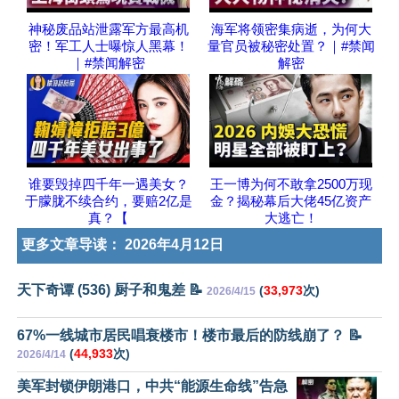
神秘废品站泄露军方最高机
海军将领密集病逝，为何大
密！军工人士曝惊人黑幕！
量官员被秘密处置？｜#禁闻
｜#禁闻解密
解密
谁要毁掉四千年一遇美女？
王一博为何不敢拿2500万现
于朦胧不续合约，要赔2亿是
金？揭秘幕后大佬45亿资产
真？【
大逃亡！
更多文章导读：
2026年4月12日
天下奇谭 (536) 厨子和鬼差 📝
(
33,973
次)
2026/4/15
67%一线城市居民唱衰楼市！楼市最后的防线崩了？ 📝
(
44,933
次)
2026/4/14
美军封锁伊朗港口，中共“能源生命线”告急