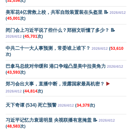
(
52,036
次)
美军花4亿营救上校，共军自毁装置装在头盔里 📝
2026/4/12
(
45,001
次)
闭门会上习近平说了些什么？郑丽文听懂了多少？ 📝
(
45,701
次)
2026/4/12
中共二十一大人事预测，常委谁上谁下？
(
53,610
2026/4/12
次)
巴拿马总统对华缓和 港口争端凸显美中拉美角力
2026/4/12
(
43,593
次)
郑习会出大事，直播中断，泄露国家最高机密？
▶️
(
44,814
次)
2026/4/12
天下奇谭 (534) 死亡预警
(
34,379
次)
2026/4/12
习近平记忆力衰退明显 央视联播有意掩盖 📝
2026/4/12
(
48,583
次)