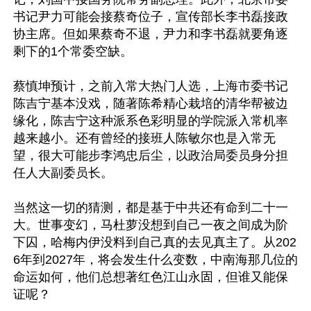
书记尹力可能会接蔡奇位子，宣传部长李书磊接政
协主席。但如果蔡奇不退，尹力和李书磊就要角逐
剩下的1个常委空缺。

蔡慎坤预计，之前入常大热门人选，上海市委书记
陈吉宁基本没戏，随著陈希精心栽培的清华帮被边
缘化，陈吉宁这种派系色彩明显的学院派入常机率
越来越小。还有曾经的接班人陈敏尔也是入常无
望，很大可能步李鸿忠后尘，以政治局委员身分担
任人大副委员长。

当然这一切的猜测，都是基于中共还有命到二十一
大。世事变幻，马杜萝没想到自己一夜之间成为阶
下囚，哈梅内伊没料到自己真的去见真主了。从202
6年到2027年，将会发生什么变数，中南海那几位的
命运如何，他们总想著红色江山永固，但谁又能保
证呢？
