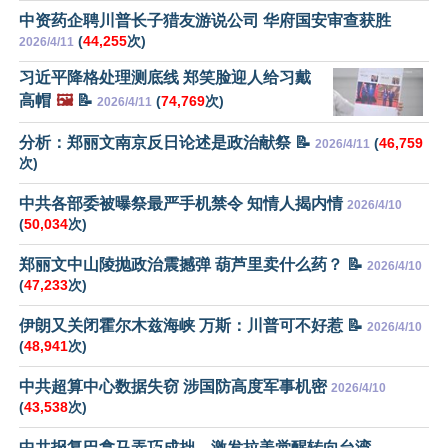
中资药企聘川普长子猎友游说公司 华府国安审查获胜
(
44,255
次)
2026/4/11
习近平降格处理测底线 郑笑脸迎人给习戴
高帽
🖼️
📝
(
74,769
次)
2026/4/11
分析：郑丽文南京反日论述是政治献祭 📝
(
46,759
2026/4/11
次)
中共各部委被曝祭最严手机禁令 知情人揭内情
2026/4/10
(
50,034
次)
郑丽文中山陵抛政治震撼弹 葫芦里卖什么药？ 📝
2026/4/10
(
47,233
次)
伊朗又关闭霍尔木兹海峡 万斯：川普可不好惹 📝
2026/4/10
(
48,941
次)
中共超算中心数据失窃 涉国防高度军事机密
2026/4/10
(
43,538
次)
中共报复巴拿马弄巧成拙，激发拉美觉醒转向台湾。