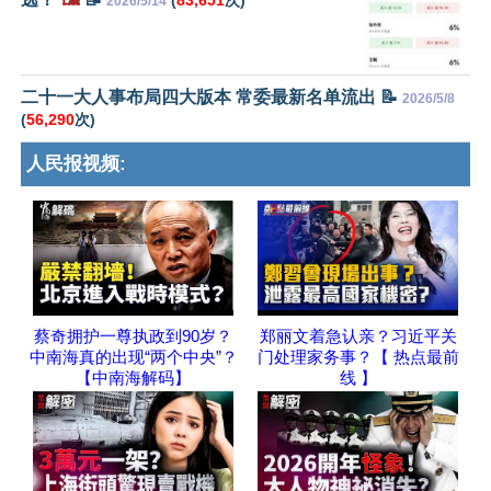
2026/5/14
二十一大人事布局四大版本 常委最新名单流出 📝
2026/5/8
(
56,290
次)
人民报视频:
蔡奇拥护一尊执政到90岁？
郑丽文着急认亲？习近平关
中南海真的出现“两个中央”？
门处理家务事？【 热点最前
【中南海解码】
线 】