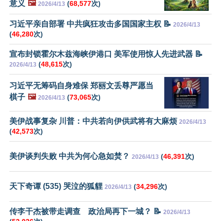
意义
🖼️
(
68,577
次)
2026/4/13
习近平亲自部署 中共疯狂攻击多国国家主权 📝
2026/4/13
(
46,280
次)
宣布封锁霍尔木兹海峡伊港口 美军使用惊人先进武器 📝
(
48,615
次)
2026/4/13
习近平无筹码自身难保 郑丽文丢尊严愿当
棋子
🖼️
(
73,065
次)
2026/4/13
美伊战事复杂 川普：中共若向伊供武将有大麻烦
2026/4/13
(
42,573
次)
美伊谈判失败 中共为何心急如焚？
(
46,391
次)
2026/4/13
天下奇谭 (535) 哭泣的狐貍
(
34,296
次)
2026/4/13
传李干杰被带走调查 政治局再下一城？ 📝
2026/4/13