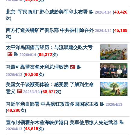
2026/4/14
北京“军民两用”野心威胁美军印太布署 📝
(
43,426
2026/4/14
次)
西方打造关键矿产俱乐部 中共被排除在外
(
45,169
2026/4/14
次)
太平洋岛国痛苦经历：与流氓建交吃大亏
🖼️
📝
(
65,372
次)
2026/4/14
习最可靠盟友匈牙利总理败选
🖼️
📝
(
60,900
次)
2026/4/13
美国女子谈濒死体验：感受爱 了解到生命
意义
🖼️
(
68,577
次)
2026/4/13
习近平亲自部署 中共疯狂攻击多国国家主权 📝
2026/4/13
(
46,280
次)
宣布封锁霍尔木兹海峡伊港口 美军使用惊人先进武器 📝
(
48,615
次)
2026/4/13