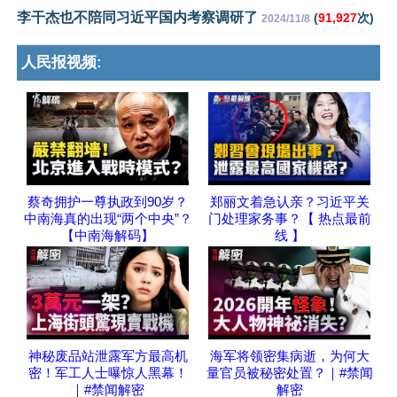
李干杰也不陪同习近平国内考察调研了
(
91,927
次)
2024/11/8
人民报视频:
蔡奇拥护一尊执政到90岁？
郑丽文着急认亲？习近平关
中南海真的出现“两个中央”？
门处理家务事？【 热点最前
【中南海解码】
线 】
神秘废品站泄露军方最高机
海军将领密集病逝，为何大
密！军工人士曝惊人黑幕！
量官员被秘密处置？｜#禁闻
｜#禁闻解密
解密