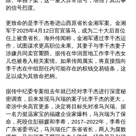
除、单独下架，这一重大异常信号，增强了其出事
的信号烈度。

更致命的是李干杰卷进山西原省长金湘军案。金湘
军于2025年4月12日官宣落马，成为二十大后首位
任上被查省长。海外传闻称，金湘军通过李干杰运
作，试图谋求更高职位未果。其妻子与李干杰妻子
涉嫌共同卖官鬻爵。据传在华润置地工作李干杰女
儿也被卷入相关案情。如果传闻属实，将直接指向
李干杰在中组部任内可能存在的权钱交易链条，这
足以成为其致命把柄。

据传中纪委专案组去年就已经对李干杰进行深度秘
密调查，后来发现马兴瑞的案子比李干杰的更大，
牵涉中央高官更多，决定将目标先对准马兴瑞。据
一名力挺温家宝的福建企业家爆料，马兴瑞为了保
命，死咬住彭丽媛和李希，2017–2022年，李希任
广东省委书记，马兴瑞任广东省省长，两人为腐败