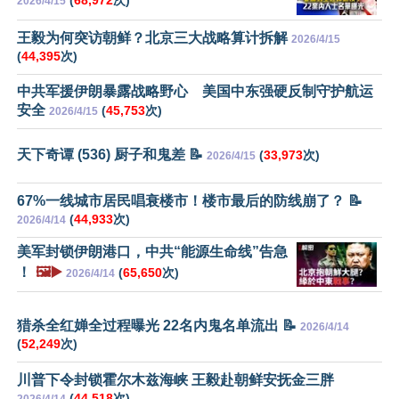
(
68,972
次)
2026/4/15
王毅为何突访朝鲜？北京三大战略算计拆解
2026/4/15
(
44,395
次)
中共军援伊朗暴露战略野心 美国中东强硬反制守护航运
安全
(
45,753
次)
2026/4/15
天下奇谭 (536) 厨子和鬼差 📝
(
33,973
次)
2026/4/15
67%一线城市居民唱衰楼市！楼市最后的防线崩了？ 📝
(
44,933
次)
2026/4/14
美军封锁伊朗港口，中共“能源生命线”告急
！
🖼️▶️
(
65,650
次)
2026/4/14
猎杀全红婵全过程曝光 22名内鬼名单流出 📝
2026/4/14
(
52,249
次)
川普下令封锁霍尔木兹海峡 王毅赴朝鲜安抚金三胖
(
44,518
次)