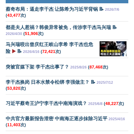
蔡奇布局：逼走李干杰 让陈希为习近平背锅 📝
2026/7/6
(
43,477
次)
都是夫人惹祸？韩俊异常被免，传涉李干杰马兴瑞 📝
(
51,906
次)
2026/4/30
马兴瑞咬出曾庆红王岐山李希 李干杰也危
险
▶️
📝
(
72,421
次)
2026/4/16
突被官媒下架 李干杰出事了？
(
87,468
次)
2025/8/26
李干杰换岗 日本水禁令松绑 李强做主？ 📝
2025/7/12
(
53,820
次)
习近平蔡奇王沪宁李干杰中南海演戏？
(
48,227
次)
2025/6/8
中共官方最新报告泄密 中南海正逐步抹除习近平
2025/4/16
(
11,403
次)