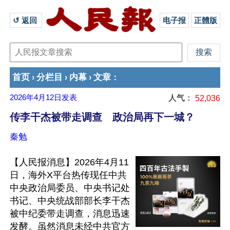
↺ 返回 
电子报
正體版
首页
分栏目
内幕
文章
›
›
›
：
2026年4月12日
发表
人气：
52,036
传李干杰被带走调查 政治局再下一城？
秦勉
【人民报消息】2026年4月11
日，海外X平台热传现任中共
中央政治局委员、中央书记处
书记、中央统战部部长李干杰
被中纪委带走调查，消息迅速
发酵。虽然消息未经中共官方