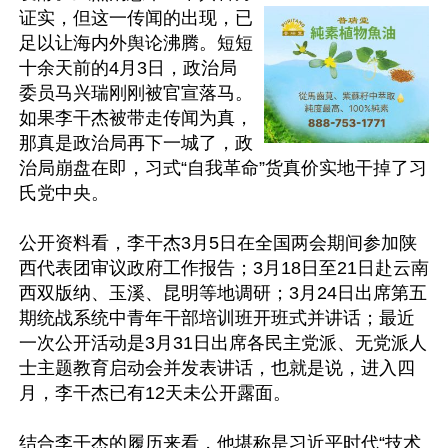
证实，但这一传闻的出现，已
足以让海内外舆论沸腾。短短
十余天前的4月3日，政治局
委员马兴瑞刚刚被官宣落马。
如果李干杰被带走传闻为真，
那真是政治局再下一城了，政
治局崩盘在即，习式“自我革命”货真价实地干掉了习
氏党中央。

公开资料看，李干杰3月5日在全国两会期间参加陕
西代表团审议政府工作报告；3月18日至21日赴云南
西双版纳、玉溪、昆明等地调研；3月24日出席第五
期统战系统中青年干部培训班开班式并讲话；最近
一次公开活动是3月31日出席各民主党派、无党派人
士主题教育启动会并发表讲话，也就是说，进入四
月，李干杰已有12天未公开露面。

结合李干杰的履历来看，他堪称是习近平时代“技术