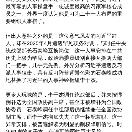
最可靠的人事操盘手，忠诚度最高的习家军核心成
员之一。外界一度认为他是习为二十一大布局的重
要组织人事棋子。

但出人意料之外的是，这位意气风发的习近平红
人，却在2025年4月遭遇罕见职务对调，与时任中央
统战部部长石泰峰互换岗位。这一人事安排在中共
历史上极为罕见，政治局委员级别直接互换两大部
门一把手，几乎无先例。外界分析习近平遭遇反习
派人事狙击，具有反习阵营背景色彩的石泰峰成功
地替换了习近平的人事神经枢纽李干杰。

更令人玩味的是，李干杰调任统战部后，并未按惯
例补选为全国政协副主席，甚至未被增补为全国政
协委员。石泰峰调任中组部后仍继续兼任全国政协
副主席，而李干杰彻底失去了这一标配兼职。这一
异常安排，被普遍解读为明显的削权降职信号。时
年61岁的李干杰，仕途可能面临巨大风险。
