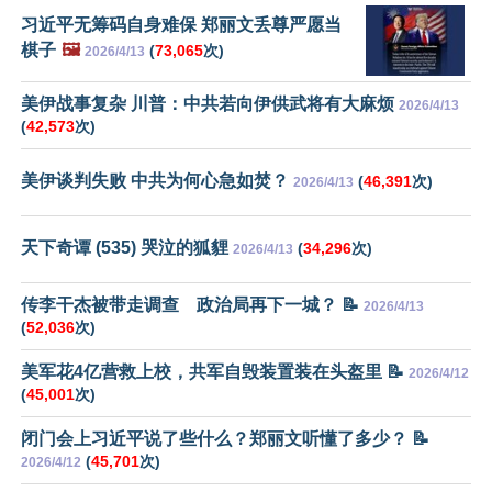
习近平无筹码自身难保 郑丽文丢尊严愿当
棋子
🖼️
(
73,065
次)
2026/4/13
美伊战事复杂 川普：中共若向伊供武将有大麻烦
2026/4/13
(
42,573
次)
美伊谈判失败 中共为何心急如焚？
(
46,391
次)
2026/4/13
天下奇谭 (535) 哭泣的狐貍
(
34,296
次)
2026/4/13
传李干杰被带走调查 政治局再下一城？ 📝
2026/4/13
(
52,036
次)
美军花4亿营救上校，共军自毁装置装在头盔里 📝
2026/4/12
(
45,001
次)
闭门会上习近平说了些什么？郑丽文听懂了多少？ 📝
(
45,701
次)
2026/4/12