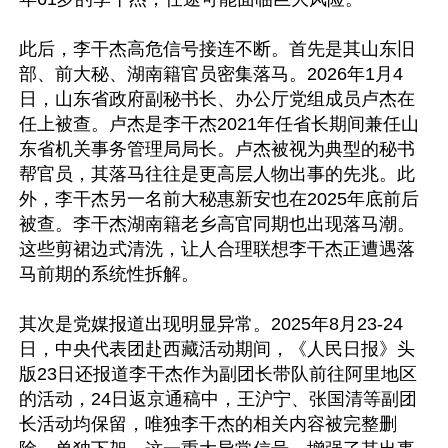
此后，李干杰高危信号接连不断。首先是其山东旧
部、前大秘、湖南籍官员密集落马。2026年1月4
日，山东省政府副秘书长、办公厅党组成员卢杰在
任上被查。卢杰是李干杰2021年任省长期间兼任山
东省机关事务管理局局长。卢杰被视为典型的秘书
帮官员，其落马往往是更高层人物出事的先兆。此
外，李干杰另一名前大秘惠新安也在2025年底前后
被查。李干杰湖南籍老乡高官同期也出现落马潮。
这些剪裙边式清洗，让人合理联想李干杰正遭遇落
马前期的系统性拆解。

其次是党媒报道出现明显异常。2025年8月23-24
日，中央代表团赴西藏活动期间，《人民日报》头
版23日还报道李干杰作为副团长带队前往阿里地区
的活动，24日返京通稿中，王沪宁、张国清等副团
长活动均保留，唯独李干杰的相关内容被完整删