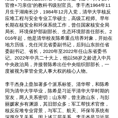
官僚+习亲信”的教科书级别官员。李干杰1964年11
月生于湖南长沙，1984年12月入党，清华大学核反
应堆工程与安全专业工学硕士，高级工程师。早年
长期在核安全和环保系统工作，曾任国家核安全局
局长、环境保护部副部长、生态环境部首任部长。2
016年起，他是清华校友陈希重点培养对象，开始在
地方历练，先任河北省委副书记，后到山东担任省
委副书记、省长，2020年至2022年任山东省委书
记。2022年中共二十大上，他以58岁之龄进入中共
中央政治局，并接替陈希出任中央组织部部长，一
度被视为掌管全党人事大权的核心人物。

李干杰身上曡加著多个派系标签。清华帮，和陈希
同为清华大学毕业，陈希是习近平清华大学时期的
室友，两人关系密切；山东帮，曾主政山东，与彭
丽媛家乡有渊源，其旧部众多；军工帮技术官僚，
核反应堆专业背景，与军工、航天、环保等系统有
深厚交叉关系。因上述三层关系，李干杰是习近平