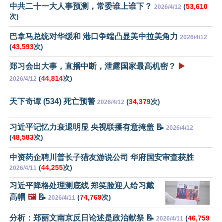
中共二十一大人事预测，常委谁上谁下？
(
53,610
2026/4/12
次)
巴拿马总统对华缓和 港口争端凸显美中拉美角力
2026/4/12
(
43,593
次)
郑习会出大事，直播中断，泄露国家最高机密？
▶️
(
44,814
次)
2026/4/12
天下奇谭 (534) 死亡预警
(
34,379
次)
2026/4/12
习近平记忆力衰退明显 央视联播有意掩盖 📝
2026/4/12
(
48,583
次)
中资药企聘川普长子猎友游说公司 华府国安审查获胜
(
44,255
次)
2026/4/11
习近平降格处理测底线 郑笑脸迎人给习戴
高帽
🖼️
📝
(
74,769
次)
2026/4/11
分析：郑丽文南京反日论述是政治献祭 📝
(
46,759
2026/4/11