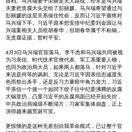
搭档。马兴瑞妻子荣丽走夫人路线，经常是马兴瑞
夫妻把贪腐大头交给了彭丽媛。马兴瑞希望通过与
彭丽媛的这层关系保住性命，反而让习近平最终对
马兴瑞下手。习近平原本想安排中纪委刘金国让马
兴瑞案相关人员咬胡春华，但胡春华属于不粘锅，
无贪腐证据，暂时平安。

4月3日马兴瑞官宣落马。李干杰和马兴瑞共同被视
为习亲信、时代技术官僚代表、军工系重要人物，
也同为政治局大员，如果两人都落马，针对习近平
来说是何等的讽刺。无论是习近平因亲信忠诚度失
色而祭出杀手，还是反习力量暗中角力发力，习近
平亲信一个接一个如同下饺子往中纪委沸腾的反腐
大锅里扔，凸显习近平的反腐局面已经开始失控，
中共政治局城墙不断塌方，习家军集体崩盘，正上
演得越来越荒诞可笑。

更惊悚的是这种无差别自我革命糢式，已让整个官