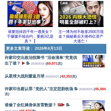
谁要毁掉四千年一遇美女？
王一博为何不敢拿2500万现
于朦胧不续合约，要赔2亿是
金？揭秘幕后大佬45亿资产
真？【
大逃亡！
更多文章导读：
2026年4月13日
许家印交出政治投降书 “活命清单”究竟供
出了谁？
▶️
📝
(
69,971
次)
2026/4/16
从星球大战到重返月球
(
42,352
次)
2026/4/15
许家印当庭认罪 “党的人”注定悲剧收场 📝
(
45,384
2026/4/15
次)
谁偷了全红婵身体发育数据？
🖼️▶️
📝