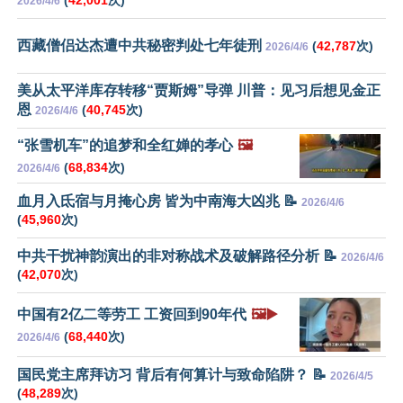
(
42,001
次)
2026/4/6
西藏僧侣达杰遭中共秘密判处七年徒刑
(
42,787
次)
2026/4/6
美从太平洋库存转移“贾斯姆”导弹 川普：见习后想见金正
恩
(
40,745
次)
2026/4/6
“张雪机车”的追梦和全红婵的孝心
🖼️
(
68,834
次)
2026/4/6
血月入氐宿与月掩心房 皆为中南海大凶兆 📝
2026/4/6
(
45,960
次)
中共干扰神韵演出的非对称战术及破解路径分析 📝
2026/4/6
(
42,070
次)
中国有2亿二等劳工 工资回到90年代
🖼️▶️
(
68,440
次)
2026/4/6
国民党主席拜访习 背后有何算计与致命陷阱？ 📝
2026/4/5
(
48,289
次)