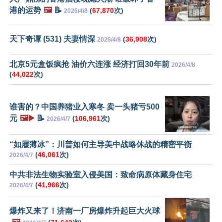
港的运势
🖼️
📝
(
67,870
次)
2026/4/8
天下奇谭 (531) 夫妻情深
(
36,908
次)
2026/4/8
北京5元盒饭疯抢 油价六连涨 经济打回30年前
2026/4/8
(
44,022
次)
谁害的？中国养猪业入寒冬 卖一头猪亏500
元
🖼️▶️
📝
(
106,961
次)
2026/4/7
“如履薄冰”：川普如何主导美中战略休战的精密平衡
(
46,061
次)
2026/4/7
中共非法生物实验室入侵美国：致命病原体藏身住宅
(
41,966
次)
2026/4/7
爆炸又来了！济南一厂房爆炸升起巨大火球