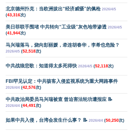
北京德州扑克：当欧洲拔出“经济威慑”的佩枪
2026/4/5
(
43,316
次)
美日菲联手围堵 中共转向“工业级”灰色地带渗透
2026/4/5
(
41,944
次)
马兴瑞落马，烧向彭丽媛，牵连胡春华，李希也危险？
(
52,518
次)
2026/4/5
中共战狼悲歌：知道得太多死得快
(
52,118
次)
2026/4/5
FBI罕见认定：中共骇客入侵监视系统为重大网路事件
(
42,576
次)
2026/4/4
中共政治局委员马兴瑞被查 曾迫害法轮功遭报应 📝
(
44,491
次)
2026/4/4
如果中共入侵，台湾会发生什么事？ 📝
(
50,250
次)
2026/4/4