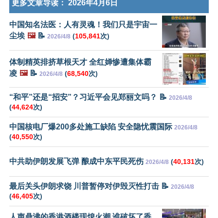
更多文章导读：
2026年4月6日
中国知名法医：人有灵魂！我们只是宇宙一
尘埃
🖼️
📝
(
105,841
次)
2026/4/8
体制精英排挤草根天才 全红婵惨遭集体霸
凌
🖼️
📝
(
68,540
次)
2026/4/8
“和平”还是“招安”？习近平会见郑丽文吗？ 📝
2026/4/8
(
44,624
次)
中国核电厂爆200多处施工缺陷 安全隐忧震国际
2026/4/8
(
40,550
次)
中共助伊朗发展飞弹 酿成中东平民死伤
(
40,131
次)
2026/4/8
最后关头伊朗求饶 川普暂停对伊毁灭性打击 📝
2026/4/8
(
46,405
次)
人声鼎沸的香港酒楼现熄火潮 谁破坏了香