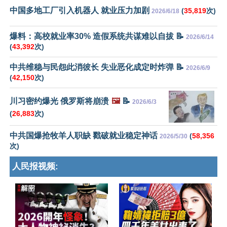
中国多地工厂引入机器人 就业压力加剧
(
35,819
次)
2026/6/18
爆料：高校就业率30% 造假系统共谋难以自拔 📝
2026/6/14
(
43,392
次)
中共维稳与民怨此消彼长 失业恶化成定时炸弹 📝
2026/6/9
(
42,150
次)
川习密约爆光 俄罗斯将崩溃
🖼️
📝
2026/6/3
(
26,883
次)
中共国爆抢牧羊人职缺 戳破就业稳定神话
(
58,356
2026/5/30
次)
人民报视频: