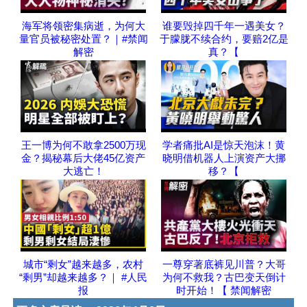
海军将领密集病逝，为何大
谁要毁掉四千年一遇美女？
量官员被秘密处置？｜#禁闻
于朦胧不续合约，要赔2亿是
解密
真？【
王一博为何不敢拿2500万现
学者痛批AI是惊天泡沫！黄
金？揭秘幕后大佬45亿资产
晓明借机器人上演资产大挪
大逃亡！
移？【
城市“剩女”越来越多，农村
一尊穿著底裤见川普？大哥
“剩男”却越来越多？｜ #人民
为何不救我？古巴变天倒计
报
时开始！【 禁闻解密