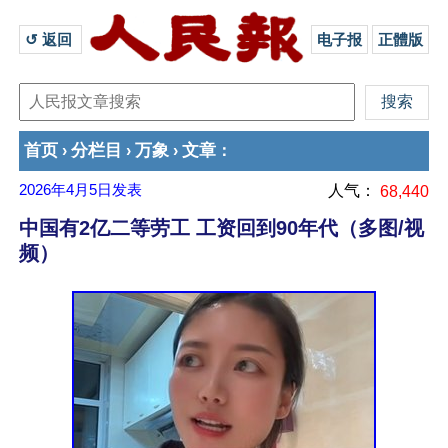
↺ 返回 
电子报
正體版
首页
分栏目
万象
文章
›
›
›
：
2026年4月5日
发表
人气：
68,440
中国有2亿二等劳工 工资回到90年代（多图/视
频）