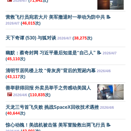
🖼️
(
71,642
次)
2026/4/7
营救飞行员宛若大片 美军撤退时一举动为防中共 📝
(
46,015
次)
2026/4/7
天下奇谭 (530) 与狐对谈
(
38,275
次)
2026/4/7
幽默：蔡奇封网 习近平最后知道是“自己人” 📝
2026/4/7
(
45,110
次)
清明节居民楼上坟 “骨灰房”背后的荒诞内幕
2026/4/6
(
43,117
次)
善举获得回报 外卖员举手之劳感动美国人
🖼️
(
110,835
次)
2026/4/6
天龙三号首飞失败 挑战SpaceX回收技术遇挫
2026/4/6
(
40,644
次)
惊心动魄！美战机被击落 美军冒险救出两飞行员 📝