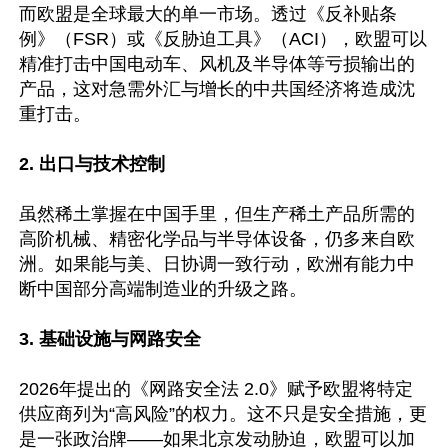
而欧盟是全球最大的单一市场。透过《反补贴条
例》（FSR）或《反胁迫工具》（ACI），欧盟可以
精准打击中国电动车、风机及半导体等亏损输出的
产品，这对急需外汇与增长的中共国经济将造成沈
重打击。  

2. 出口与技术控制
虽然稀土掌握在中国手里，但生产稀土产品所需的
高阶机械、精密化学品与半导体设备，仍多来自欧
洲。如果能与美、日协调一致行动，欧洲有能力中
断中国部分高端制造业的升级之路。   

3. 基础设施与网路安全
2026年提出的《网路安全法 2.0》赋予欧盟将特定
供应商列为“高风险”的权力。这不只是安全措施，更
是一张政治牌——如果北京发动胁迫，欧盟可以加