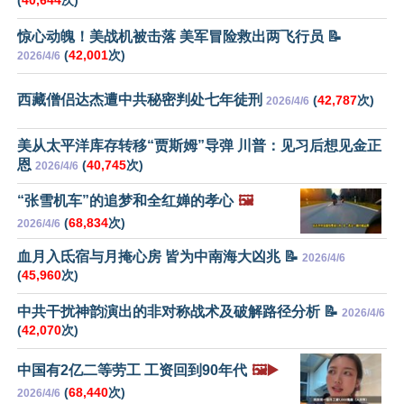
惊心动魄！美战机被击落 美军冒险救出两飞行员 📝
(
42,001
次)
2026/4/6
西藏僧侣达杰遭中共秘密判处七年徒刑
(
42,787
次)
2026/4/6
美从太平洋库存转移“贾斯姆”导弹 川普：见习后想见金正
恩
(
40,745
次)
2026/4/6
“张雪机车”的追梦和全红婵的孝心
🖼️
(
68,834
次)
2026/4/6
血月入氐宿与月掩心房 皆为中南海大凶兆 📝
2026/4/6
(
45,960
次)
中共干扰神韵演出的非对称战术及破解路径分析 📝
2026/4/6
(
42,070
次)
中国有2亿二等劳工 工资回到90年代
🖼️▶️
(
68,440
次)
2026/4/6