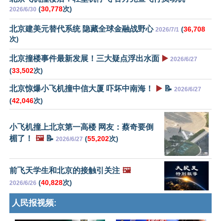
(
30,778
次)
2026/6/30
北京建美元替代系统 隐藏全球金融战野心
(
36,708
2026/7/1
次)
北京撞楼事件最新发展！三大疑点浮出水面
▶️
2026/6/27
(
33,502
次)
北京惊爆小飞机撞中信大厦 吓坏中南海！
▶️
📝
2026/6/27
(
42,046
次)
小飞机撞上北京第一高楼 网友：蔡奇要倒
楣了！
🖼️
📝
(
55,202
次)
2026/6/27
前飞天学生和北京的接触引关注
🖼️
(
40,828
次)
2026/6/26
人民报视频: