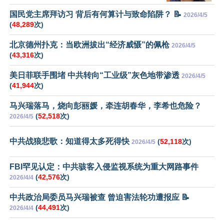
国民党主席拜访习 背后有何算计与致命陷阱？ 📝
2026/4/5
(
48,289
次)
北京德州扑克：当欧洲拔出“经济威慑”的佩枪
2026/4/5
(
43,316
次)
美日菲联手围堵 中共转向“工业级”灰色地带渗透
2026/4/5
(
41,944
次)
马兴瑞落马，烧向彭丽媛，牵连胡春华，李希也危险？
(
52,518
次)
2026/4/5
中共战狼悲歌：知道得太多死得快
(
52,118
次)
2026/4/5
FBI罕见认定：中共骇客入侵监视系统为重大网路事件
(
42,576
次)
2026/4/4
中共政治局委员马兴瑞被查 曾迫害法轮功遭报应 📝
(
44,491
次)
2026/4/4