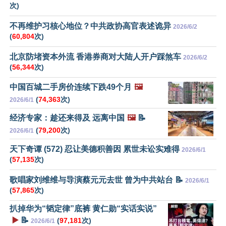
次)
不再维护习核心地位？中共政协高官表述诡异
2026/6/2
(
60,804
次)
北京防堵资本外流 香港券商对大陆人开户踩煞车
2026/6/2
(
56,344
次)
中国百城二手房价连续下跌49个月
🖼️
(
74,363
次)
2026/6/1
经济专家：趁还来得及 远离中国
🖼️
📝
(
79,200
次)
2026/6/1
天下奇谭 (572) 忍让美德积善因 累世未讼实难得
2026/6/1
(
57,135
次)
歌唱家刘维维与导演蔡元元去世 曾为中共站台 📝
2026/6/1
(
57,865
次)
扒掉华为“韬定律”底裤 黄仁勋“实话实说”
▶️
📝
(
97,181
次)
2026/6/1