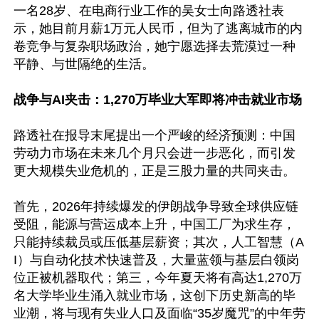
一名28岁、在电商行业工作的吴女士向路透社表
示，她目前月薪1万元人民币，但为了逃离城市的内
卷竞争与复杂职场政治，她宁愿选择去荒漠过一种
平静、与世隔绝的生活。 

战争与AI夹击：1,270万毕业大军即将冲击就业市场
路透社在报导末尾提出一个严峻的经济预测：中国
劳动力市场在未来几个月只会进一步恶化，而引发
更大规模失业危机的，正是三股力量的共同夹击。

首先，2026年持续爆发的伊朗战争导致全球供应链
受阻，能源与营运成本上升，中国工厂为求生存，
只能持续裁员或压低基层薪资；其次，人工智慧（A
I）与自动化技术快速普及，大量蓝领与基层白领岗
位正被机器取代；第三，今年夏天将有高达1,270万
名大学毕业生涌入就业市场，这创下历史新高的毕
业潮，将与现有失业人口及面临“35岁魔咒”的中年劳