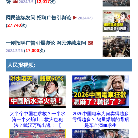
饼
🖼️
(
12,017
次)
2024/7/6
网民连续发问 招聘广告引舆论
▶️
2024/4/3
(
27,740
次)
一则招聘广告引爆舆论 网民连续发问
🖼️
(
17,000
次)
2024/3/26
人民报视频:
大半个中国在求救？一半水
2026中国电车为何卖得越多
淹一半火焰山，救灾也犯
亏得越多？ 销量爆增的背后
法？武汉万鸭出逃！ 【
是车企滴血求生