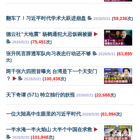
翻车了！习近平时代学术大跃进崩盘 📝
(
59,236
次)
2026/5/31
德云社“大地震” 杨鹤通犯大忌饭碗被砸
▶️
📝
(
75,451
次)
2026/5/31
张升民言辞透军队向习表忠行动还不够 📝
(
61,895
2026/5/31
次)
两千张六四照首曝光 台湾是下一个天安门
？
▶️
📝
(
100,438
次)
2026/5/31
天下奇谭 (571) 特立独行的妖怪
(
22,688
次)
2026/5/31
一位大陆高中生眼里的习近平时代
(
61,994
次)
2026/5/30
一半水淹一半火焰山 大半个中国在求救
▶️
📝
(
101,848
次)
2026/5/30