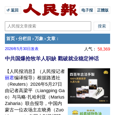
↺ 返回 
电子报
正體版
首页
分栏目
万象
文章
›
›
›
：
2026年5月30日
发表
人气：
58,369
中共国爆抢牧羊人职缺 戳破就业稳定神话
【人民报消息】（人民报记者
丽君
编译报导）根据路透社
（Reuters）2026年5月27日
由记者高梁平（Liangping Ga
o）与马略·扎哈利亚（Marius 
Zaharia）联合报导，中国内
蒙古一位农场主左晓勇（Zuo 