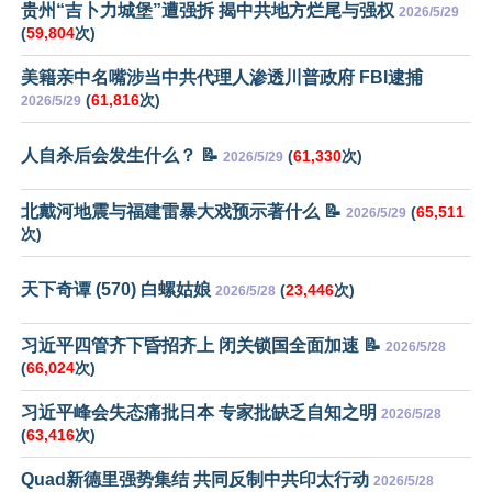
贵州“吉卜力城堡”遭强拆 揭中共地方烂尾与强权
2026/5/29
(
59,804
次)
美籍亲中名嘴涉当中共代理人渗透川普政府 FBI逮捕
(
61,816
次)
2026/5/29
人自杀后会发生什么？ 📝
(
61,330
次)
2026/5/29
北戴河地震与福建雷暴大戏预示著什么 📝
(
65,511
2026/5/29
次)
天下奇谭 (570) 白螺姑娘
(
23,446
次)
2026/5/28
习近平四管齐下昏招齐上 闭关锁国全面加速 📝
2026/5/28
(
66,024
次)
习近平峰会失态痛批日本 专家批缺乏自知之明
2026/5/28
(
63,416
次)
Quad新德里强势集结 共同反制中共印太行动
2026/5/28