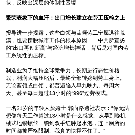
状，反映出深层的体制性困境。

繁荣表象下的血汗：出口增长建立在劳工压榨之上
报导进一步揭露，这些白领与蓝领劳工宁愿逃往荒
漠，也要摆脱城市工作的根本原因——中共所宣扬
的“出口再创新高”与经济增长神话，背后是对国内劳
工系统性的压榨。

制造业为了维持全球竞争力，长期进行恶性价格
战，利润大幅压缩后，最终全部转嫁到劳工身上。
无论蓝领或白领，都普遍陷入早九晚九、每周六
天、甚至每日超过13小时的“996”过劳模式。

一名21岁的年轻人詹姆士·郭向路透社表示：“你无法
想像每天工作超过13小时是什么感觉。从早到晚机
械式地锁螺丝，锁到双手红肿起水泡，连上厕所的
时间都被严格限制。我真的快撑不住了。”
