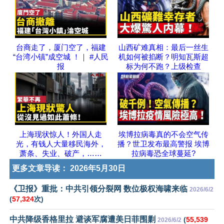
台商走了，厦门空了，福建
山西矿难真相：最后一丝生
“台湾小镇”成空城 ！｜ #人民
机如何被掐断？明知瓦斯超
报
标为何不跑？上级检查
上海现状惊人！外国人走
埃博拉病毒真的不会空气传
光，有钱人大量移民海外，
播？世卫发布最高警报 埃博
萧条、失业、破产，……
拉病毒恐全球蔓延?
更多文章导读：
2026年5月30日
《卫报》重批：中共引领分裂网 数位极权海啸来临
2026/6/2
(
57,324
次)
中共降级香格里拉 避谈军腐遭美日菲围剿
(
55,539
2026/6/2