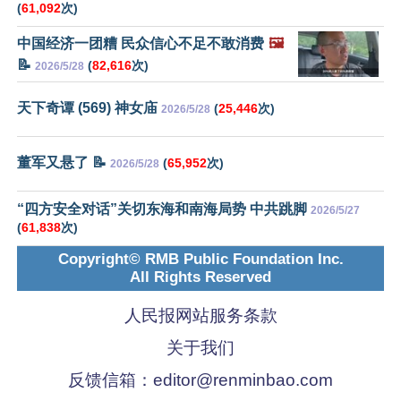
(
61,092
次)
中国经济一团糟 民众信心不足不敢消费
🖼️
📝
(
82,616
次)
2026/5/28
天下奇谭 (569) 神女庙
(
25,446
次)
2026/5/28
董军又悬了 📝
(
65,952
次)
2026/5/28
“四方安全对话”关切东海和南海局势 中共跳脚
2026/5/27
(
61,838
次)
Copyright© RMB Public Foundation Inc.
All Rights Reserved
人民报网站服务条款
关于我们
反馈信箱：
editor@renminbao.com