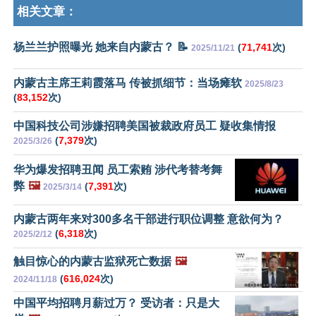
相关文章：
杨兰兰护照曝光 她来自内蒙古？ 📝
(
71,741
次)
2025/11/21
内蒙古主席王莉霞落马 传被抓细节：当场瘫软
2025/8/23
(
83,152
次)
中国科技公司涉嫌招聘美国被裁政府员工 疑收集情报
(
7,379
次)
2025/3/26
华为爆发招聘丑闻 员工索贿 涉代考替考舞
弊
🖼️
(
7,391
次)
2025/3/14
内蒙古两年来对300多名干部进行职位调整 意欲何为？
(
6,318
次)
2025/2/12
触目惊心的内蒙古监狱死亡数据
🖼️
(
616,024
次)
2024/11/18
中国平均招聘月薪过万？ 受访者：只是大