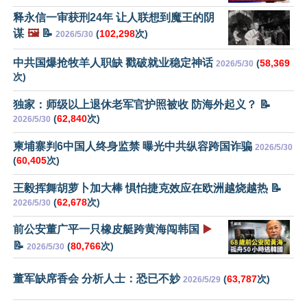
释永信一审获刑24年 让人联想到魔王的阴
谋
🖼️
📝
(
102,298
次)
2026/5/30
中共国爆抢牧羊人职缺 戳破就业稳定神话
(
58,369
2026/5/30
次)
独家：师级以上退休老军官护照被收 防海外起义？ 📝
(
62,840
次)
2026/5/30
柬埔寨判6中国人终身监禁 曝光中共纵容跨国诈骗
2026/5/30
(
60,405
次)
王毅挥舞胡萝卜加大棒 惧怕捷克效应在欧洲越烧越热 📝
(
62,678
次)
2026/5/30
前公安董广平一只橡皮艇跨黄海闯韩国
▶️
📝
(
80,766
次)
2026/5/30
董军缺席香会 分析人士：恐已不妙
(
63,787
次)
2026/5/29