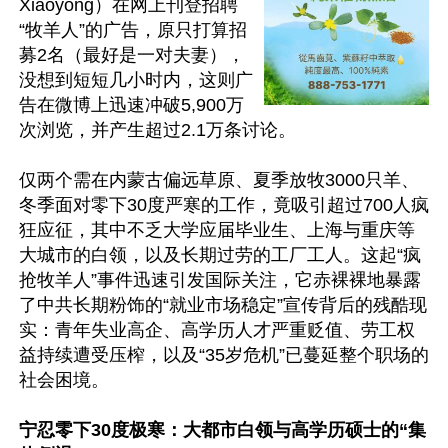
Xiaoyong）在网上刊登招聘
“牧羊人”的广告，原只打算招
募2名（最好是一对夫妻），
没想到短短几小时内，这则广
告在微博上迅速冲破5,900万
次浏览，并产生超过2.1万条讨论。

仅两个需在内蒙古偏远草原、夏季放牧3000只羊、
冬季面对零下30度严寒的工作，竟吸引超过700人疯
狂应征，其中不乏大学应届毕业生、上海与重庆等
大城市的白领，以及长期过劳的工厂工人。这起“疯
抢牧羊人”事件迅速引发国际关注，它赤裸裸地暴露
了中共长期粉饰的“就业市场稳定”宣传背后的残酷现
实：青年失业高企、高学历人才严重贬值、劳工权
益持续遭受压榨，以及“35岁危机”已蔓延整个职场的
社会困境。

宁忍零下30度极寒：大都市白领与高学历硕士的“集