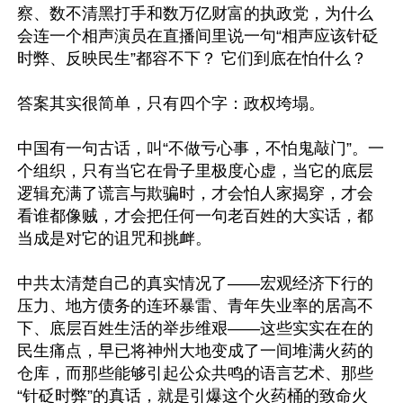
察、数不清黑打手和数万亿财富的执政党，为什么
会连一个相声演员在直播间里说一句“相声应该针砭
时弊、反映民生”都容不下？ 它们到底在怕什么？

答案其实很简单，只有四个字：政权垮塌。

中国有一句古话，叫“不做亏心事，不怕鬼敲门”。一
个组织，只有当它在骨子里极度心虚，当它的底层
逻辑充满了谎言与欺骗时，才会怕人家揭穿，才会
看谁都像贼，才会把任何一句老百姓的大实话，都
当成是对它的诅咒和挑衅。

中共太清楚自己的真实情况了——宏观经济下行的
压力、地方债务的连环暴雷、青年失业率的居高不
下、底层百姓生活的举步维艰——这些实实在在的
民生痛点，早已将神州大地变成了一间堆满火药的
仓库，而那些能够引起公众共鸣的语言艺术、那些
“针砭时弊”的真话，就是引爆这个火药桶的致命火