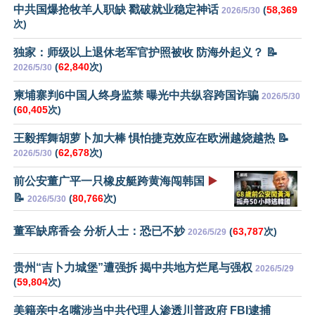
中共国爆抢牧羊人职缺 戳破就业稳定神话
(
58,369
2026/5/30
次)
独家：师级以上退休老军官护照被收 防海外起义？ 📝
(
62,840
次)
2026/5/30
柬埔寨判6中国人终身监禁 曝光中共纵容跨国诈骗
2026/5/30
(
60,405
次)
王毅挥舞胡萝卜加大棒 惧怕捷克效应在欧洲越烧越热 📝
(
62,678
次)
2026/5/30
前公安董广平一只橡皮艇跨黄海闯韩国
▶️
📝
(
80,766
次)
2026/5/30
董军缺席香会 分析人士：恐已不妙
(
63,787
次)
2026/5/29
贵州“吉卜力城堡”遭强拆 揭中共地方烂尾与强权
2026/5/29
(
59,804
次)
美籍亲中名嘴涉当中共代理人渗透川普政府 FBI逮捕