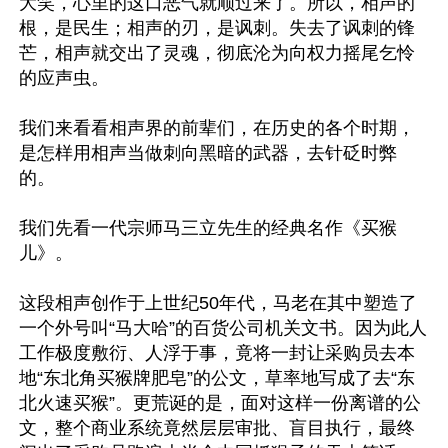
大笑，心里的这口恶气就顺过来了。所以，相声的
根，是民生；相声的刃，是讽刺。失去了讽刺的锋
芒，相声就交出了灵魂，彻底沦为向权力摇尾乞怜
的应声虫。

我们来看看相声界的前辈们，在历史的各个时期，
是怎样用相声当做刺向黑暗的武器，去针砭时弊
的。

我们先看一代宗师马三立先生的经典名作《买猴
儿》。

这段相声创作于上世纪50年代，马老在其中塑造了
一个外号叫“马大哈”的百货公司机关文书。因为此人
工作极度敷衍、人浮于事，竟将一封让采购员去本
地“东北角买猴牌肥皂”的公文，草率地写成了去“东
北火速买猴”。更荒诞的是，面对这样一份离谱的公
文，整个商业系统竟然层层审批、盲目执行，最终