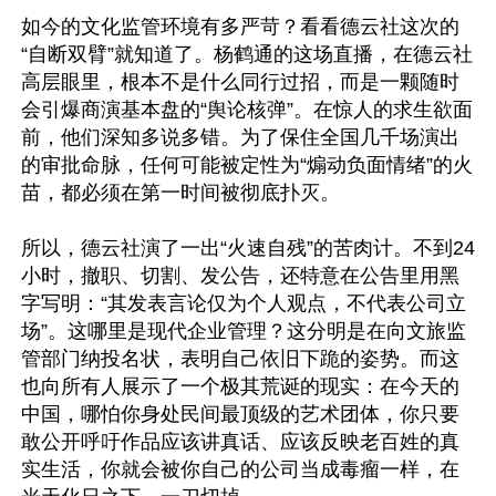
如今的文化监管环境有多严苛？看看德云社这次的
“自断双臂”就知道了。杨鹤通的这场直播，在德云社
高层眼里，根本不是什么同行过招，而是一颗随时
会引爆商演基本盘的“舆论核弹”。在惊人的求生欲面
前，他们深知多说多错。为了保住全国几千场演出
的审批命脉，任何可能被定性为“煽动负面情绪”的火
苗，都必须在第一时间被彻底扑灭。

所以，德云社演了一出“火速自残”的苦肉计。不到24
小时，撤职、切割、发公告，还特意在公告里用黑
字写明：“其发表言论仅为个人观点，不代表公司立
场”。这哪里是现代企业管理？这分明是在向文旅监
管部门纳投名状，表明自己依旧下跪的姿势。而这
也向所有人展示了一个极其荒诞的现实：在今天的
中国，哪怕你身处民间最顶级的艺术团体，你只要
敢公开呼吁作品应该讲真话、应该反映老百姓的真
实生活，你就会被你自己的公司当成毒瘤一样，在