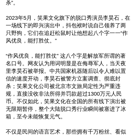
杀”。

2023年5月，笑果文化旗下的脱口秀演员李昊石，在
一场线下的即兴演出中，抖包袱时说自己领养了两
只野狗，它们在追赶松鼠时让他想起八个字一一“作
风优良，能打胜仗。” 

“作风优良，能打胜仗” 这八个字是解放军所谓的著
名口号。网友认为用词明显是在侮辱军人，当天夜
里李昊石被举报。中共国家机器随后以令人难以置
信的速度开动，李昊石被警方立案调查、彻底封
杀；笑果文化公司被北京市文旅局定性为严重违
规，直接没收非法所得并罚款超过1300万元人民
币。不仅如此，笑果文化在全国的所有线下演出被
无限期暂停，整个大陆脱口秀行业瞬间被塞进了冰
箱，至今未能恢复元气。

不仅是民间的语言艺术，那些拥有千万粉丝、看似