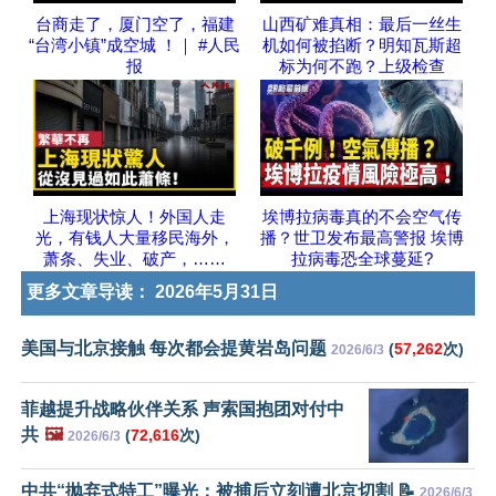
台商走了，厦门空了，福建
山西矿难真相：最后一丝生
“台湾小镇”成空城 ！｜ #人民
机如何被掐断？明知瓦斯超
报
标为何不跑？上级检查
上海现状惊人！外国人走
埃博拉病毒真的不会空气传
光，有钱人大量移民海外，
播？世卫发布最高警报 埃博
萧条、失业、破产，……
拉病毒恐全球蔓延?
更多文章导读：
2026年5月31日
美国与北京接触 每次都会提黄岩岛问题
(
57,262
次)
2026/6/3
菲越提升战略伙伴关系 声索国抱团对付中
共
🖼️
(
72,616
次)
2026/6/3
中共“抛弃式特工”曝光：被捕后立刻遭北京切割 📝
2026/6/3