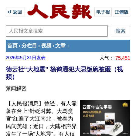
↺ 返回 
电子报
正體版
首页
分栏目
视频
文章
›
›
›
：
2026年5月31日
发表
人气：
75,451
德云社“大地震” 杨鹤通犯大忌饭碗被砸（视
频）
禁闻解密
【人民报消息】曾经，有人靠
著在台上“针砭时弊、大骂贪
官”红遍了大江南北，被奉为
民间英雄；近日，大陆相声界
发生了一场“大地震”。有人仅