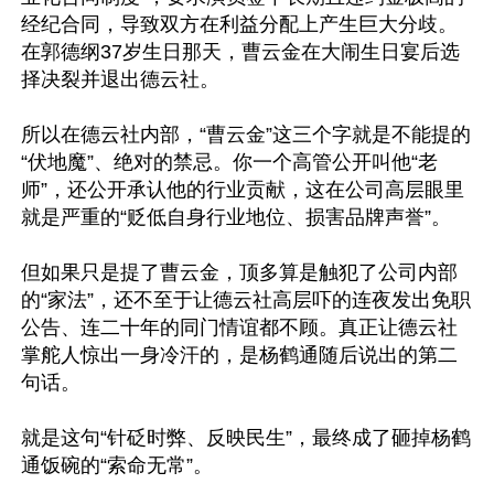
经纪合同，导致双方在利益分配上产生巨大分歧。
在郭德纲37岁生日那天，曹云金在大闹生日宴后选
择决裂并退出德云社。

所以在德云社内部，“曹云金”这三个字就是不能提的
“伏地魔”、绝对的禁忌。你一个高管公开叫他“老
师”，还公开承认他的行业贡献，这在公司高层眼里
就是严重的“贬低自身行业地位、损害品牌声誉”。

但如果只是提了曹云金，顶多算是触犯了公司内部
的“家法”，还不至于让德云社高层吓的连夜发出免职
公告、连二十年的同门情谊都不顾。真正让德云社
掌舵人惊出一身冷汗的，是杨鹤通随后说出的第二
句话。

就是这句“针砭时弊、反映民生”，最终成了砸掉杨鹤
通饭碗的“索命无常”。
