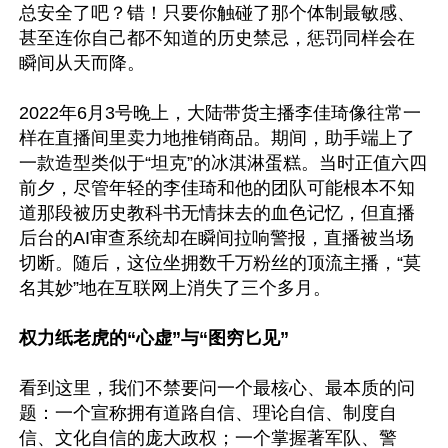
总安全了吧？错！只要你触碰了那个体制最敏感、
甚至连你自己都不知道的历史禁忌，惩罚同样会在
瞬间从天而降。

2022年6月3号晚上，大陆带货主播李佳琦像往常一
样在直播间里卖力地推销商品。期间，助手端上了
一款造型类似于“坦克”的冰淇淋蛋糕。当时正值六四
前夕，尽管年轻的李佳琦和他的团队可能根本不知
道那段被历史教科书无情抹去的血色记忆，但直播
后台的AI审查系统却在瞬间拉响警报，直播被当场
切断。随后，这位坐拥数千万粉丝的顶流主播，“莫
名其妙”地在互联网上消失了三个多月。

权力纸老虎的“心虚”与“图穷匕见”
看到这里，我们不禁要问一个最核心、最本质的问
题：一个宣称拥有道路自信、理论自信、制度自
信、文化自信的庞大政权；一个掌握著军队、警