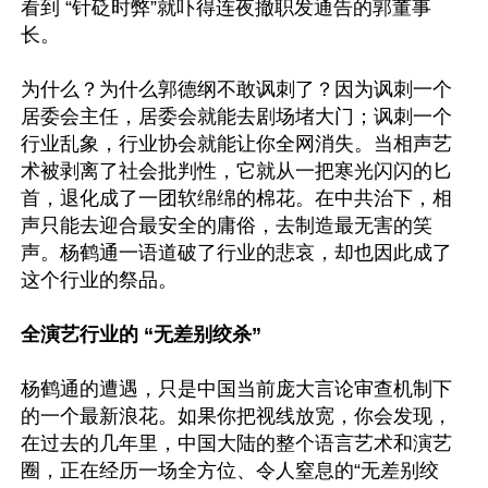
看到 “针砭时弊”就吓得连夜撤职发通告的郭董事
长。

为什么？为什么郭德纲不敢讽刺了？因为讽刺一个
居委会主任，居委会就能去剧场堵大门；讽刺一个
行业乱象，行业协会就能让你全网消失。当相声艺
术被剥离了社会批判性，它就从一把寒光闪闪的匕
首，退化成了一团软绵绵的棉花。在中共治下，相
声只能去迎合最安全的庸俗，去制造最无害的笑
声。杨鹤通一语道破了行业的悲哀，却也因此成了
这个行业的祭品。

全演艺行业的 “无差别绞杀”
杨鹤通的遭遇，只是中国当前庞大言论审查机制下
的一个最新浪花。如果你把视线放宽，你会发现，
在过去的几年里，中国大陆的整个语言艺术和演艺
圈，正在经历一场全方位、令人窒息的“无差别绞