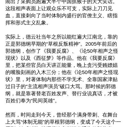
闹出了采购员跑遍大半个中国抓猴子的天大笑话。
这段相声表面上让观众乐不可支，实际上刀刀见
血，直接刺向了当时体制内盛行的官僚主义、瞎指
挥和形式主义乱象。

实际上，德云社当年之所以能红遍大江南北，靠的
正是郭德纲早期的“草根反叛精神”。2005年前后的
郭德纲，创作了《我要反腐》、《论50年相声之怪
现状》以及《西征梦》等作品。他在《我要反腐》
里，把某些官员白天讲正能量，晚上贪污受贿嫖娼
的嘴脸刻画的入木三分；他在《论50年相声之怪现
状》里，对著体制内那些不学无术、全靠国家津贴
过日子的“主流相声演员”破口大骂。那时候的郭德
纲，就是靠著替老百姓发声、替行业说真话，才被
百姓们奉为“民间英雄”。

然而，时间走到今天，曾经那个满身带刺、在舞台
上大骂“体制无能”的草根郭德纲，变成了今天这个一