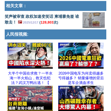
相关文章：
笑声被审查 政权加速变笑话 柬埔寨免签 谁
敢去！
🖼️
(
128,803
次)
2025/12/17
人民报视频:
大半个中国在求救？一半水
2026中国电车为何卖得越多
淹一半火焰山，救灾也犯
亏得越多？ 销量爆增的背后
法？武汉万鸭出逃！ 【
是车企滴血求生