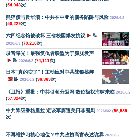
(
54,948
次)
熊猫债与反华潮：中共在中亚的债务陷阱与风险
2026/6/3
(
56,229
次)
六四纪念馆被破坏 三省校园爆发抗议
▶️
📝
(
79,218
次)
2026/6/3
录音曝光！最强复仇者联盟为于朦胧发声
▶️
📝
(
74,111
次)
2026/6/2
日本“真的变了”！主动应对中共战狼挑衅
🖼️
📝
(
96,363
次)
2026/6/2
《卫报》重批：中共引领分裂网 数位极权海啸来临
2026/6/2
(
57,324
次)
中共降级香格里拉 避谈军腐遭美日菲围剿
(
55,539
2026/6/2
次)
不再维护习核心地位？中共政协高官表述诡异
2026/6/2