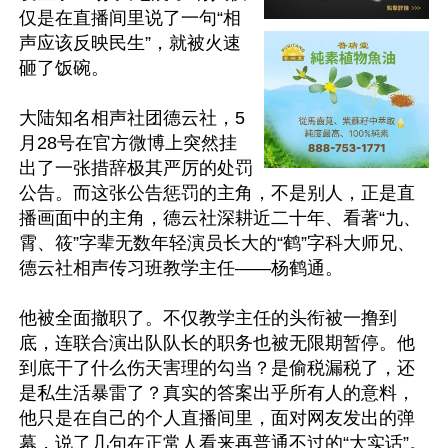
仅是在直播间里说了一句“相
声应该反映民生”，就被火速
砸了饭碗。

大陆知名相声社团德云社，5
月28号在官方微博上突然挂
出了一张措辞极其严厉的处罚
公告。而这张公告惩罚的主角，不是别人，正是直
播画面中的主角，德云社深耕近二十年、看著“九、
霄、筱”字辈无数年轻演员长大的“鹤”字科大师兄、
德云社相声传习班教学主任——杨鹤通。

他被全面撤职了。不仅教学主任的头衔被一撸到
底，连联合演出队队长的职务也被无限期暂停。他
到底干了什么伤天害理的勾当？是偷税漏税了，还
是私生活暴雷了？真实的答案出乎所有人的意料，
他只是在自己的个人直播间里，面对网友发出的弹
幕，说了几句在正常人看来再普通不过的“大实话”。