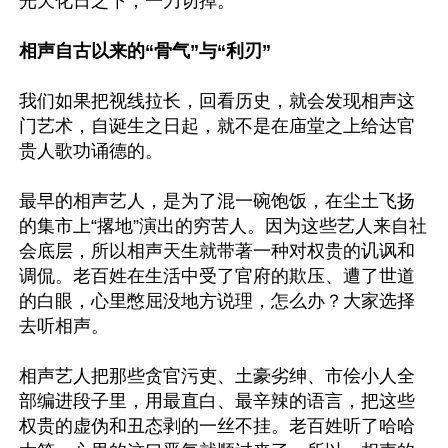
光天化日之下，一刀切掉。

相声自古以来的“骨气”与“利刃”
我们如果把视线拉长，回看历史，就会发现相声这
门艺术，自诞生之日起，就不是在庙堂之上给达官
贵人歌功诵德的。

最早的相声艺人，是为了混一碗饱饭，在尘土飞扬
的集市上“撂地”演出的穷苦人。因为这些艺人来自社
会底层，所以相声天生就带著一种对权贵的讥讽和
调侃。老百姓在生活中受了官府的欺压、遭了世道
的白眼，心里憋屈没地方说理，怎么办？大家选择
去听相声。

相声艺人把那些贪官污吏、土豪劣绅、市侩小人全
部编进段子里，用最直白、最辛辣的语言，把这些
权贵的虚伪和丑态剥的一丝不挂。老百姓听了哈哈