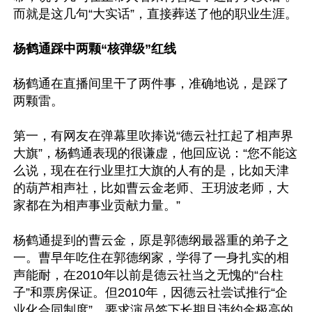
而就是这几句“大实话”，直接葬送了他的职业生涯。

杨鹤通踩中两颗“核弹级”红线
杨鹤通在直播间里干了两件事，准确地说，是踩了
两颗雷。

第一，有网友在弹幕里吹捧说“德云社扛起了相声界
大旗”，杨鹤通表现的很谦虚，他回应说：“您不能这
么说，现在在行业里扛大旗的人有的是，比如天津
的葫芦相声社，比如曹云金老师、王玥波老师，大
家都在为相声事业贡献力量。”

杨鹤通提到的曹云金，原是郭德纲最器重的弟子之
一。曹早年吃住在郭德纲家，学得了一身扎实的相
声能耐，在2010年以前是德云社当之无愧的“台柱
子”和票房保证。但2010年，因德云社尝试推行“企
业化合同制度”，要求演员签下长期且违约金极高的