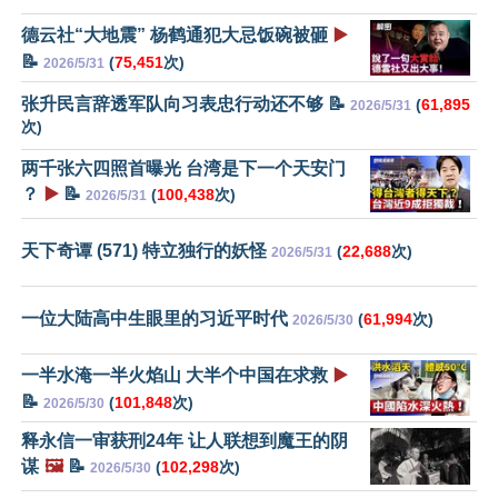
德云社“大地震” 杨鹤通犯大忌饭碗被砸
▶️
📝
(
75,451
次)
2026/5/31
张升民言辞透军队向习表忠行动还不够 📝
(
61,895
2026/5/31
次)
两千张六四照首曝光 台湾是下一个天安门
？
▶️
📝
(
100,438
次)
2026/5/31
天下奇谭 (571) 特立独行的妖怪
(
22,688
次)
2026/5/31
一位大陆高中生眼里的习近平时代
(
61,994
次)
2026/5/30
一半水淹一半火焰山 大半个中国在求救
▶️
📝
(
101,848
次)
2026/5/30
释永信一审获刑24年 让人联想到魔王的阴
谋
🖼️
📝
(
102,298
次)
2026/5/30