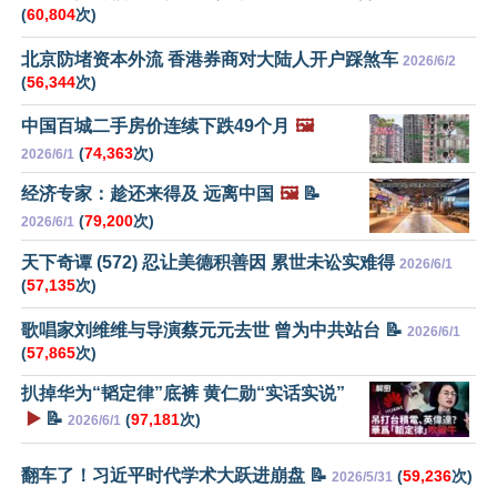
(
60,804
次)
北京防堵资本外流 香港券商对大陆人开户踩煞车
2026/6/2
(
56,344
次)
中国百城二手房价连续下跌49个月
🖼️
(
74,363
次)
2026/6/1
经济专家：趁还来得及 远离中国
🖼️
📝
(
79,200
次)
2026/6/1
天下奇谭 (572) 忍让美德积善因 累世未讼实难得
2026/6/1
(
57,135
次)
歌唱家刘维维与导演蔡元元去世 曾为中共站台 📝
2026/6/1
(
57,865
次)
扒掉华为“韬定律”底裤 黄仁勋“实话实说”
▶️
📝
(
97,181
次)
2026/6/1
翻车了！习近平时代学术大跃进崩盘 📝
(
59,236
次)
2026/5/31