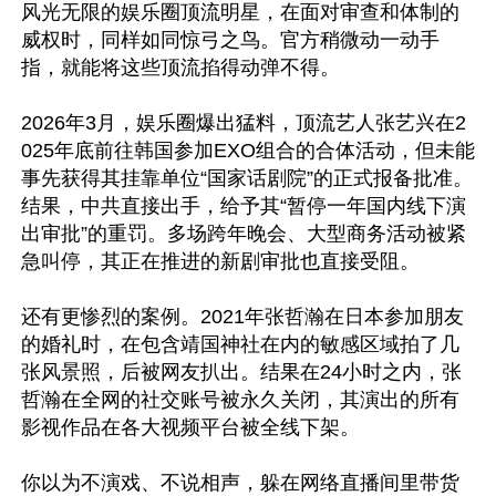
风光无限的娱乐圈顶流明星，在面对审查和体制的
威权时，同样如同惊弓之鸟。官方稍微动一动手
指，就能将这些顶流掐得动弹不得。

2026年3月，娱乐圈爆出猛料，顶流艺人张艺兴在2
025年底前往韩国参加EXO组合的合体活动，但未能
事先获得其挂靠单位“国家话剧院”的正式报备批准。
结果，中共直接出手，给予其“暂停一年国内线下演
出审批”的重罚。多场跨年晚会、大型商务活动被紧
急叫停，其正在推进的新剧审批也直接受阻。

还有更惨烈的案例。2021年张哲瀚在日本参加朋友
的婚礼时，在包含靖国神社在内的敏感区域拍了几
张风景照，后被网友扒出。结果在24小时之内，张
哲瀚在全网的社交账号被永久关闭，其演出的所有
影视作品在各大视频平台被全线下架。

你以为不演戏、不说相声，躲在网络直播间里带货