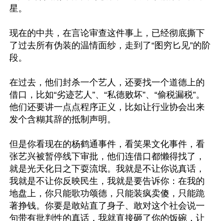
星。

现在的中共，在言论审查这件事上，已经彻底撕下
了过去所有伪装的温情面纱，走到了“图穷匕见”的阶
段。

在过去，他们封杀一个艺人，还要找一个道德上的
借口，比如“劣迹艺人”、“私德败坏”、“偷税漏税”。
他们还要讲一点点程序正义，比如让行业协会出来
发个含糊其辞的抵制声明。

但是你看现在的杨鹤通事件，看笑果文化事件，看
张艺兴被暂停线下审批，他们连借口都懒得找了，
就是光天化日之下耍流氓。我就是不让你说真话，
我就是不让你反映民生，我就是要告诉你：在我的
地盘上，你只能歌功颂德，只能装疯卖傻，只能跪
著挣钱。你要是敢站直了身子、敢对这个社会说一
句带有批判性的真话，我就直接砸了你的饭碗，让