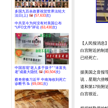
多国九百余政要祝贺世界法轮大
法日(上)
🖼️
(
57,633
次)
中共至今为何没有对美国公布
“UFO文件”评论 (
63,430
次)
【人民报消息】
白宫附近的制
已经死亡。

中国首现“老人多于孩子” “未富先
据美国之音报导
老”成最大隐忧
🖼️
(
80,504
次)
说，星期六傍
蔡奇密奏习近平 中南海收到死亡
诊断书 📝 (
69,081
次)
道和第17街附
白宫很近。
