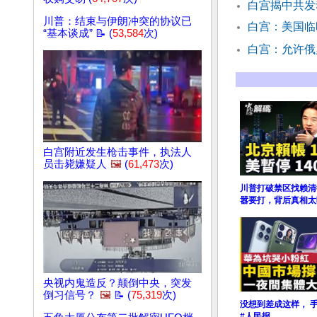
白宫揭中共发
川普：结束与伊朗冲突的协议已
白宫：美国临
“基本谈成” 📝 (
53,584
次)
白宫：允许俄
白宫附近发生枪击事件，执法人
员击毙嫌疑人
🖼️
(
61,473
次)
川普打破禁区找赖清
嚣要打，背后真相太
央视内鬼造反？颠倒中央，突发
倒习信号？
🖼️
📝 (
75,319
次)
没想到差成这样， 
#人民报