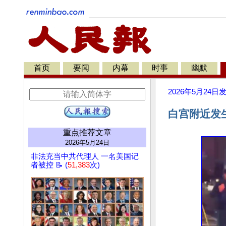
首页
要闻
内幕
时事
幽默
2026年5月24日
白宫附近发
重点推荐文章
2026年5月24日
非法充当中共代理人 一名美国记
者被控 📝 (
51,383
次)