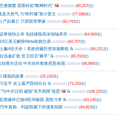
空袭频繁 莫斯科陷“断网时代”
🖼️
(
80,257
次)
2026/5/25
贱卖天然气 习“榨柠檬”算计普京
(
77,698
次)
2026/5/25
66) 产妇暴亡 只因前世孽缘
(
62,743
次)
2026/5/25
议将很快公布 包括移除高浓缩铀库存
(
64,569
次)
2026/5/25
款10亿美元解除Meta收购交易
(
64,707
次)
2026/5/24
土飙4倍天价！美政府砸巨资加速断链
📝
(
65,221
次)
2026/5/24
拉迅速扩散 世卫坦言“棘手”
📝
(
65,910
次)
2026/5/24
会员却擅办活动 中共动作粗鲁惹怒各国
(
68,068
次)
2026/5/24
5) 猫孩的故事
(
25,155
次)
2026/5/23
习近平 史上最严昏招出台
📝
(
73,233
次)
2026/5/23
”与中共过招 破除“东升西降”迷思
🖼️
📝
(
108,220
次)
2026/5/23
瓦斯爆炸已致8死38被困 震惊习李
📝
(
63,145
次)
2026/5/23
75年真相：利益联姻下的债务陷阱
(
64,823
次)
2026/5/23