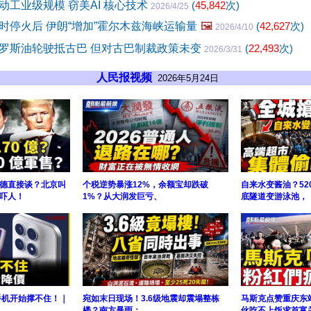
动工业级规模 窃美AI 核心技术
(
45,842
次)
2026/4/25
时停火后 伊朗“增加”霍尔木兹海峡运输量
🖼️
(
42,627
次)
2026/4/10
罗斯油轮驶抵古巴 但对古巴制裁政策未变
(
22,493
次)
2026/3/31
人民报视频
2026年5月24日
德直接谈？北京叫
个税逆势暴涨12%，余额宝却跌破
自来水变酱油？52
吓人！
1%？从大润发巨亏、
底隧道变游泳池，
手机开始撑不住！｜
宛如末日现场！3.6级地震却震塌整栋
马斯克点赞重庆东
楼？南方暴雨：
伙吃不上饭求首富