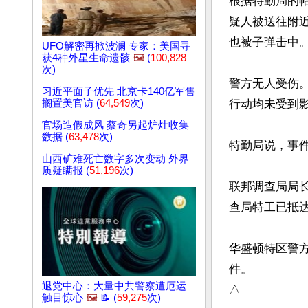
根据特勤局的
疑人被送往附
也被子弹击中。
UFO解密再掀波澜 专家：美国寻
获4种外星生命遗骸
🖼️
(
100,828
次)
警方无人受伤
习近平面子优先 北京卡140亿军售
行动均未受到影
搁置美官访 (
64,549
次)
官场造假成风 蔡奇另起炉灶收集
数据 (
63,478
次)
特勤局说，事件
山西矿难死亡数字多次变动 外界
质疑瞒报 (
51,196
次)
联邦调查局局长卡
查局特工已抵达
华盛顿特区警
件。

退党中心：大量中共警察遭厄运
△
触目惊心
🖼️
📝 (
59,275
次)
文章网址: http://w