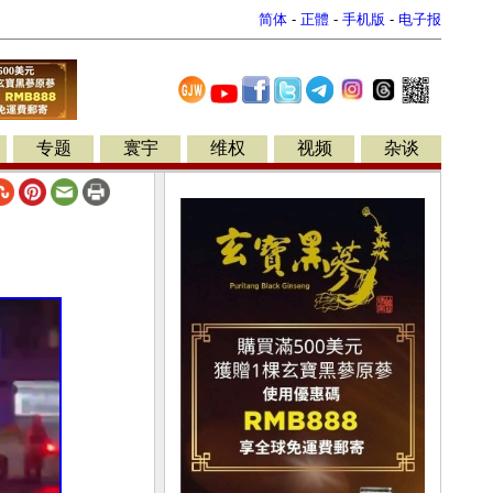
简体
-
正體
-
手机版
-
电子报
专题
寰宇
维权
视频
杂谈