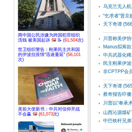
乌克兰无人机
“乞求者”普京
天下奇谭 (5
两中国公民涉嫌为跨国犯罪组织
川普称美伊协
洗钱 被美国起诉
🖼️
📝 (
61,504
次)
Manus拟筹
世卫组织警告：刚果民主共和国
的伊波拉疫情“迅速蔓延” (
56,101
中共武器化稀
次)
民主刚果伊波
非CPTPP
天下奇谭 (56
蔡奇报告吓傻
川普以“奉承术
美前大使新书：中共对信仰开战
山西沁源煤矿
不会赢
🖼️
(
61,073
次)
中巴铁杆兄弟