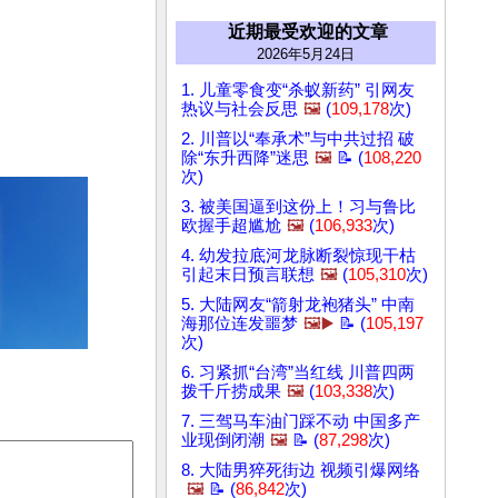
近期最受欢迎的文章
2026年5月24日
1. 儿童零食变“杀蚁新药” 引网友
热议与社会反思
🖼️
(
109,178
次)
2. 川普以“奉承术”与中共过招 破
除“东升西降”迷思
🖼️
📝 (
108,220
次)
3. 被美国逼到这份上！习与鲁比
欧握手超尴尬
🖼️
(
106,933
次)
4. 幼发拉底河龙脉断裂惊现干枯
引起末日预言联想
🖼️
(
105,310
次)
5. 大陆网友“箭射龙袍猪头” 中南
海那位连发噩梦
🖼️▶️
📝 (
105,197
次)
6. 习紧抓“台湾”当红线 川普四两
拨千斤捞成果
🖼️
(
103,338
次)
7. 三驾马车油门踩不动 中国多产
业现倒闭潮
🖼️
📝 (
87,298
次)
8. 大陆男猝死街边 视频引爆网络
🖼️
📝 (
86,842
次)