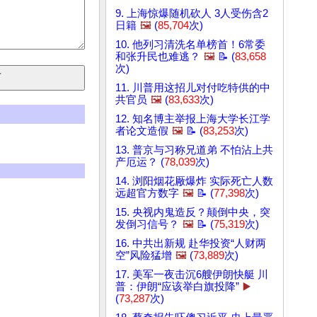
9. 上海惊爆随机砍人 3人受伤含2
日籍
🖼️
(
85,704
次)
10. 他列习清洗名单榜首！6常委
和张升民也难逃？
🖼️
📝 (
83,658
次)
11. 川普用这招儿对付吃特供的中
共官员
🖼️
(
83,633
次)
12. 知名博主举报上海大学长江学
者论文造假
🖼️
📝 (
83,253
次)
13. 普京与习称兄道弟 不怕沾上共
产厄运？ (
78,039
次)
14. 浏阳烟花厰爆炸 实际死亡人数
远超官方数字
🖼️
📝 (
77,398
次)
15. 央视内鬼造反？颠倒中央，突
发倒习信号？
🖼️
📝 (
75,319
次)
16. 中共出新规 赴华投资“人财两
空”风险猛增
🖼️
(
73,889
次)
17. 美军一夜击沉6艘伊朗快艇 川
普：伊朗“应该举白旗投降”
▶️
(
73,287
次)