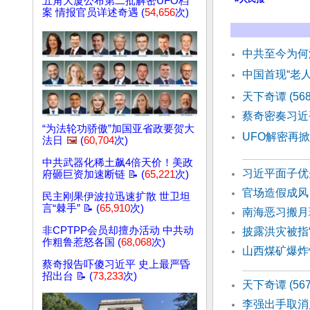
五角大厦公布第二批解密UFO档
案 情报官员详述奇遇 (
54,656
次)
中共至今为何
中国首现“老人
天下奇谭 (5
蔡奇密奏习近
“为法轮功骄傲”加国亚省政要贺大
UFO解密再
法日
🖼️
(
60,704
次)
中共武器化稀土飙4倍天价！美政
习近平面子优
府砸巨资加速断链 📝 (
65,221
次)
官场造假成风
民主刚果伊波拉迅速扩散 世卫坦
言“棘手” 📝 (
65,910
次)
南海恶习搬月
非CPTPP会员却擅办活动 中共动
披露洪灾被指
作粗鲁惹怒各国 (
68,068
次)
山西煤矿爆炸
蔡奇报告吓傻习近平 史上最严昏
招出台 📝 (
73,233
次)
天下奇谭 (56
李强出手取消