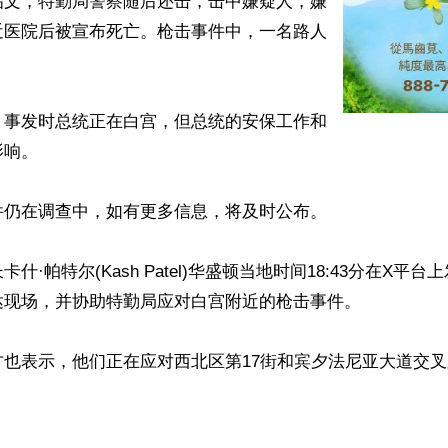
帖文，特勤局警察随后还击，击中嫌疑人，嫌
近医院后被宣布死亡。枪击事件中，一名路人


。事发时总统正在白宫，但总统的安保工作和
响。

仍在调查中，如有更多信息，将及时公布。

什·帕特尔(Kash Patel)华盛顿当地时间18:43分在X平
现场，并协助特勤局应对白宫附近的枪击事件。

方也表示，他们正在应对西北区第17街和宾夕法尼亚大道交
ww.renminbao.com/rmb/articles/2026/5/24/95302.html