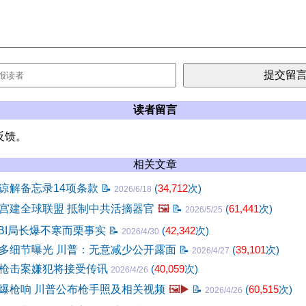
读者留言
反馈。
相关文章
谅解备忘录14项条款
📝
(
34,712
次)
2026/6/18
宫建全球联盟 抵制中共活摘器官
🖼️
📝
(
61,441
次)
2026/5/25
FBI局长爆不寒而栗事实
📝
(
42,342
次)
2026/4/30
多细节曝光 川普：无意减少公开露面
📝
(
39,101
次)
2026/4/27
枪击案嫌犯将接受传讯
(
40,059
次)
2026/4/26
爆枪响 川普公布枪手照及相关视频
🖼️▶️
📝
(
60,515
次)
2026/4/26