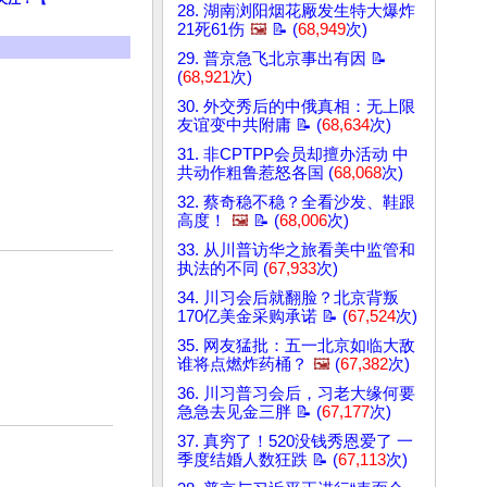
28. 湖南浏阳烟花厰发生特大爆炸
21死61伤
🖼️
📝 (
68,949
次)
29. 普京急飞北京事出有因 📝
(
68,921
次)
30. 外交秀后的中俄真相：无上限
友谊变中共附庸 📝 (
68,634
次)
31. 非CPTPP会员却擅办活动 中
共动作粗鲁惹怒各国 (
68,068
次)
32. 蔡奇稳不稳？全看沙发、鞋跟
高度！
🖼️
📝 (
68,006
次)
33. 从川普访华之旅看美中监管和
执法的不同 (
67,933
次)
34. 川习会后就翻脸？北京背叛
170亿美金采购承诺 📝 (
67,524
次)
35. 网友猛批：五一北京如临大敌
谁将点燃炸药桶？
🖼️
(
67,382
次)
36. 川习普习会后，习老大缘何要
急急去见金三胖 📝 (
67,177
次)
37. 真穷了！520没钱秀恩爱了 一
季度结婚人数狂跌 📝 (
67,113
次)