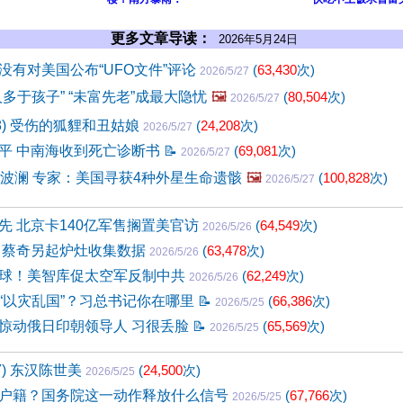
更多文章导读：
2026年5月24日
没有对美国公布“UFO文件”评论
(
63,430
次)
2026/5/27
多于孩子” “未富先老”成最大隐忧
🖼️
(
80,504
次)
2026/5/27
68) 受伤的狐貍和丑姑娘
(
24,208
次)
2026/5/27
平 中南海收到死亡诊断书
📝
(
69,081
次)
2026/5/27
掀波澜 专家：美国寻获4种外星生命遗骸
🖼️
(
100,828
次)
2026/5/27
先 北京卡140亿军售搁置美官访
(
64,549
次)
2026/5/26
 蔡奇另起炉灶收集数据
(
63,478
次)
2026/5/26
球！美智库促太空军反制中共
(
62,249
次)
2026/5/26
“以灾乱国”？习总书记你在哪里
📝
(
66,386
次)
2026/5/25
惊动俄日印朝领导人 习很丢脸
📝
(
65,569
次)
2026/5/25
7) 东汉陈世美
(
24,500
次)
2026/5/25
户籍？国务院这一动作释放什么信号
(
67,766
次)
2026/5/25