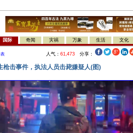
国际
奇闻
灾祸
万象
生活
文化
人气：
61,473
分享：
发表
生枪击事件，执法人员击毙嫌疑人(图)