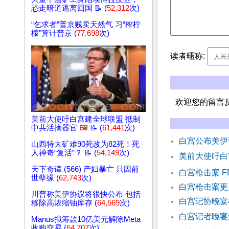
恐走暗道逃离回国 📝 (
52,312
次)
“乞求者”普京贱卖天然气 习“榨柠
檬”算计普京 (
77,698
次)
读者暱称:
欢迎您的留言
美前大使吁白宫建全球联盟 抵制
中共活摘器官
🖼️
📝 (
61,441
次)
白宫公布美伊
山西特大矿难90死改为82死！死
人神奇“复活”？ 📝 (
54,149
次)
美前大使吁白
天下奇谭 (566) 产妇暴亡 只因前
白宫枪击案 
世孽缘 (
62,743
次)
白宫枪击案更
川普称美伊协议将很快公布 包括
白宫记协晚宴
移除高浓缩铀库存 (
64,569
次)
白宫记者晚宴
Manus拟筹款10亿美元解除Meta
收购交易 (
64,707
次)