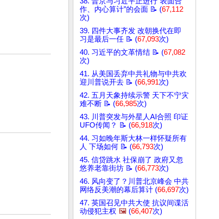
38. 普京与习近平正进行“表面合
作、内心算计”的会面 📝 (
67,112
次)
39. 四件大事齐发 改朝换代在即
习是最后一任 📝 (
67,093
次)
40. 习近平的文革情结 📝 (
67,082
次)
41. 从美国丢弃中共礼物与中共欢
迎川普说开去 📝 (
66,991
次)
42. 五月天象持续示警 天下不宁灾
难不断 📝 (
66,985
次)
43. 川普突发与外星人AI合照 印证
UFO传闻？ 📝 (
66,918
次)
44. 习如晚年斯大林一样怀疑所有
人 下场如何 📝 (
66,793
次)
45. 信贷跳水 社保崩了 政府又忽
悠养老靠街坊 📝 (
66,773
次)
46. 风向变了？川普北京峰会 中共
网络反美潮的幕后算计 (
66,697
次)
47. 英国召见中共大使 抗议间谍活
动侵犯主权
🖼️
(
66,407
次)