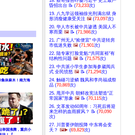
18. 蔡奇报告吓傻习近平 史上最严
昏招出台 📝 (
73,233
次)
19. 八九学运领袖徐光刑满出狱 身
形消瘦健康受关注
🖼️
(
73,097
次)
20. 华人市长被中共渗透 美国人不
寒而栗
🖼️
📝 (
71,986
次)
21. 广州无人“捡便宜” 中共逆转房
市低迷失败
🖼️
(
71,901
次)
22. 陆专家打脸党魁:“共同富裕”有
结构性问题
🖼️
📝 (
71,575
次)
23. 中共派小学生参加海参崴阅兵
式 全民愤怒
🖼️
📝 (
71,294
次)
24. 触碰习逆鳞 魏凤和李尚福成祭
0集体麻木！南方海
品 (
70,869
次)
25. 甩开中共 朝鲜改宪法塑造“正
常国家”形象
🖼️
📝 (
70,115
次)
26. 文革发动60周年：习死后将迎
来怎样的血雨腥风？ 📝 (
70,090
次)
27. 川普要伊朗投降 中东将会变
站举国沸腾，重庆小
天？
🖼️▶️
(
69,829
次)
关注！【