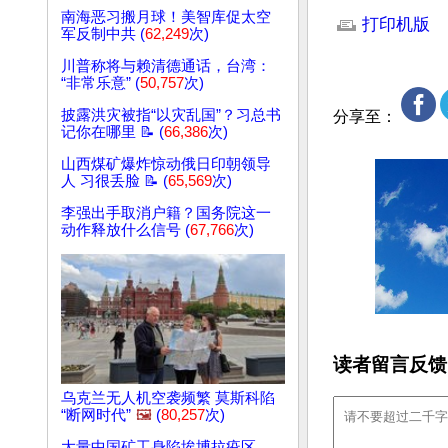
南海恶习搬月球！美智库促太空
打印机版
军反制中共 (
62,249
次)
川普称将与赖清德通话，台湾：
“非常乐意” (
50,757
次)
披露洪灾被指“以灾乱国”？习总书
分享至：
记你在哪里 📝 (
66,386
次)
山西煤矿爆炸惊动俄日印朝领导
人 习很丢脸 📝 (
65,569
次)
李强出手取消户籍？国务院这一
动作释放什么信号 (
67,766
次)
读者留言反馈
乌克兰无人机空袭频繁 莫斯科陷
“断网时代”
🖼️
(
80,257
次)
大量中国矿工身陷埃博拉疫区，