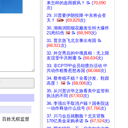
来怎样的血雨腥风？ 📝 (
70,090
次)
29. 川普要伊朗投降 中东将会变
天？
🖼️▶️
(
69,829
次)
30. 湖南浏阳烟花厰发生特大爆炸
21死61伤
🖼️
📝 (
68,949
次)
31. 普京急飞北京事出有因 📝
(
68,921
次)
32. 外交秀后的中俄真相：无上限
友谊变中共附庸 📝 (
68,634
次)
33. 非CPTPP会员却擅办活动 中
共动作粗鲁惹怒各国 (
68,068
次)
34. 蔡奇稳不稳？全看沙发、鞋跟
高度！
🖼️
📝 (
68,006
次)
35. 从川普访华之旅看美中监管和
执法的不同 (
67,933
次)
36. 李强出手取消户籍？国务院这
一动作释放什么信号 (
67,766
次)
37. 川习会后就翻脸？北京背叛
、百姓无权监督
170亿美金采购承诺 📝 (
67,524
次)