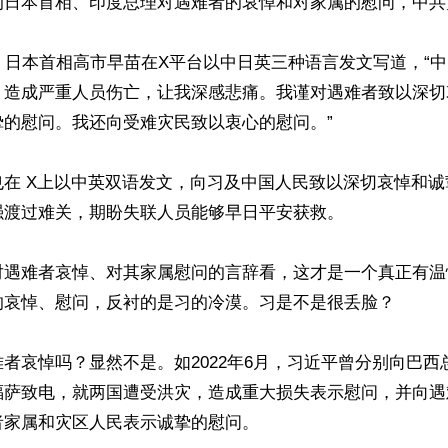
的日本首相、印度总理对遇难者的哀悼和对家属的慰问，中共
，日本首相高市早苗在X平台以中日英三种语言发文写道，“
，造成严重人员伤亡，让我深感悲痛。我谨对遇难者致以深切
的慰问。我还向受难灾民致以衷心的慰问。”

也在 X上以中英双语发文，向习及中国人民致以深切哀悼和
渡过难关，期盼失联人员能够早日平安获救。

对遇难者哀悼、对其家属慰问的言辞看，这才是一个真正有温
的哀悼、慰问，反衬的是习的冷漠。习是不是很丢脸？

者哀悼吗？显然不是。如2022年6月，习近平曾分别向巴西
福萨致电，就两国遭受洪灾，造成重大损失表示慰问，并向遇
家属和灾区人民表示诚挚的慰问。
