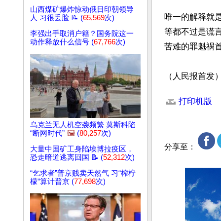
山西煤矿爆炸惊动俄日印朝领导
唯一的解释就是
人 习很丢脸 📝 (
65,569
次)
等都不过是谎
李强出手取消户籍？国务院这一
动作释放什么信号 (
67,766
次)
苦难的罪魁祸首
（人民报首发
文章网址: http://w
打印机版
乌克兰无人机空袭频繁 莫斯科陷
“断网时代”
🖼️
(
80,257
次)
分享至：
大量中国矿工身陷埃博拉疫区，
恐走暗道逃离回国 📝 (
52,312
次)
“乞求者”普京贱卖天然气 习“榨柠
檬”算计普京 (
77,698
次)