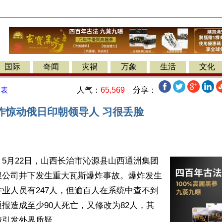
国际
奇闻
灾祸
万象
生活
文化
人气：
65,569
分享：
发表
炸惊动俄日印朝领导人 习很丢脸
5月22日，山西长治市沁源县山西通洲集团
限公司井下发生重大瓦斯爆炸事故。爆炸发生
业人员有247人，但逾百人在系统中查不到
报造成至少90人死亡，又修改为82人，其
引发外界质疑。
