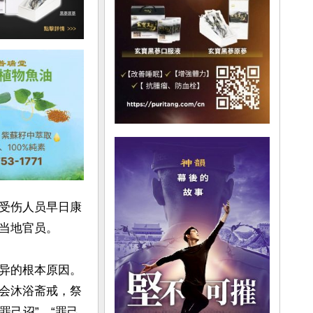
受伤人员早日康
当地官员。

异的根本原因。
会沐浴斋戒，祭
罪己诏”。“罪己