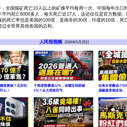
-2005年，全国煤矿死亡10人以上的矿难平均每周一次。中国每年出口
年平均死亡6000多人，每天死亡近17人，这还仅仅是官方数据
的死亡率也是美国的100倍，是南非的30倍，印度的10倍，死
超过全世界其他各国的总和。
人民报视频
2026年5月25日
德直接谈？北京叫
个税逆势暴涨12%，余额宝却跌破
自来水变酱油？52
吓人！
1%？从大润发巨亏、
底隧道变游泳池，