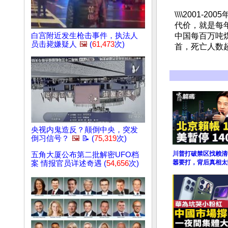
\\\\2001
代价，就是每
白宫附近发生枪击事件，执法人
中国每百万吨煤
员击毙嫌疑人
🖼️
(
61,473
次)
首，死亡人数
央视内鬼造反？颠倒中央，突发
倒习信号？
🖼️
📝 (
75,319
次)
川普打破禁区找赖清
五角大厦公布第二批解密UFO档
嚣要打，背后真相太
案 情报官员详述奇遇 (
54,656
次)