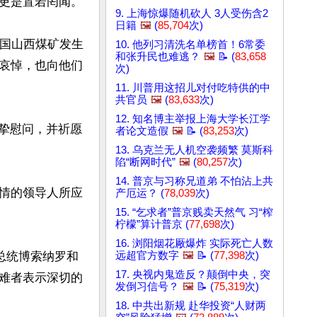
更是置若罔闻。

9. 上海惊爆随机砍人 3人受伤含2
日籍
🖼️
(
85,704
次)
中国山西煤矿发生
10. 他列习清洗名单榜首！6常委
和张升民也难逃？
🖼️
📝 (
83,658
哀悼，也向他们
次)
11. 川普用这招儿对付吃特供的中
共官员
🖼️
(
83,633
次)
12. 知名博主举报上海大学长江学
诚挚慰问，并祈愿
者论文造假
🖼️
📝 (
83,253
次)
13. 乌克兰无人机空袭频繁 莫斯科
陷“断网时代”
🖼️
(
80,257
次)
14. 普京与习称兄道弟 不怕沾上共
情的领导人所应
产厄运？ (
78,039
次)
15. “乞求者”普京贱卖天然气 习“榨
柠檬”算计普京 (
77,698
次)
16. 浏阳烟花厰爆炸 实际死亡人数
总统博索纳罗和
远超官方数字
🖼️
📝 (
77,398
次)
17. 央视内鬼造反？颠倒中央，突
难者表示深切的
发倒习信号？
🖼️
📝 (
75,319
次)
18. 中共出新规 赴华投资“人财两