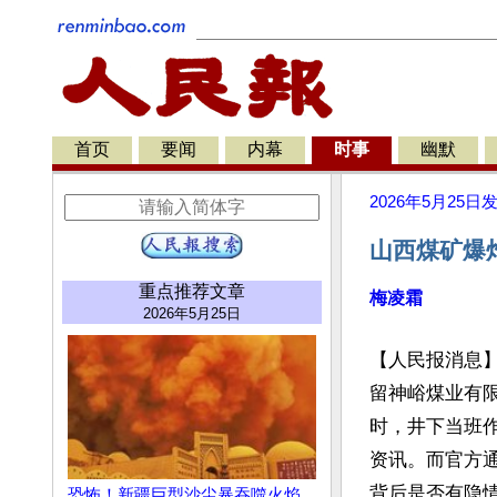
首页
要闻
内幕
时事
幽默
2026年5月25日
山西煤矿爆
重点推荐文章
梅凌霜
2026年5月25日
【人民报消息】
留神峪煤业有
时，井下当班作
资讯。而官方通
背后是否有隐情
恐怖！新疆巨型沙尘暴吞噬火焰