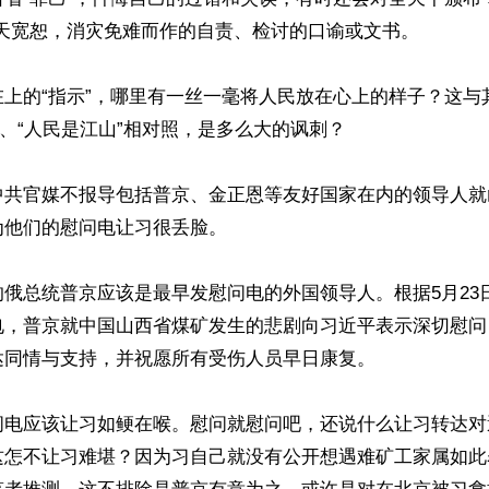
天宽恕，消灾免难而作的自责、检讨的口谕或文书。

在上的“指示”，哪里有一丝一毫将人民放在心上的样子？这与
”、“人民是江山”相对照，是多么大的讽刺？

中共官媒不报导包括普京、金正恩等友好国家在内的领导人就
他们的慰问电让习很丢脸。

俄总统普京应该是最早发慰问电的外国领导人。根据5月23
电，普京就中国山西省煤矿发生的悲剧向习近平表示深切慰问
同情与支持，并祝愿所有受伤人员早日康复。

问电应该让习如鲠在喉。慰问就慰问吧，还说什么让习转达对
这怎不让习难堪？因为习自己就没有公开想遇难矿工家属如此