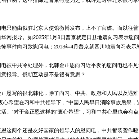
笔者推测，这不排除是普京有意为之，或许是对在北京被习拿
问电只能由俄驻北京大使馆微博发布，上不了官媒。而以往普
华网报导。如2025年1月8日普京就定日县地震向习表示慰问；
怖事件向习致慰问电；2013年4月普京就四川地震向习表示慰
问电被中共冷处理外，北韩金正恩向习近平发的慰问电也不见
意报导。俄朝互动是不是很有意思？

金正恩写的很北韩化，除了向习、中共、政府和人民以及遇难
还衷心希望在习和中共领导下，“中国人民早日消除事故后果，
活。”对于金正恩这样的“衷心希望”，习和中共心里也会有点
正恩这两个还是友好国家的领导人的慰问电，中共都装聋作哑