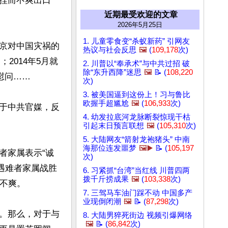
捏而不爽出口
近期最受欢迎的文章
2026年5月25日
1. 儿童零食变“杀蚁新药” 引网友
京对中国灾祸的
热议与社会反思
🖼️
(
109,178
次)
2014年5月就
2. 川普以“奉承术”与中共过招 破
除“东升西降”迷思
🖼️
📝 (
108,220
问……

次)
3. 被美国逼到这份上！习与鲁比
欧握手超尴尬
🖼️
(
106,933
次)
于中共官媒，反
4. 幼发拉底河龙脉断裂惊现干枯
引起末日预言联想
🖼️
(
105,310
次)
5. 大陆网友“箭射龙袍猪头” 中南
海那位连发噩梦
🖼️▶️
📝 (
105,197
者家属表示“诚
次)
遇难者家属战胜
6. 习紧抓“台湾”当红线 川普四两
拨千斤捞成果
🖼️
(
103,338
次)
不爽。

7. 三驾马车油门踩不动 中国多产
业现倒闭潮
🖼️
📝 (
87,298
次)
。那么，对于与
8. 大陆男猝死街边 视频引爆网络
🖼️
📝 (
86,842
次)