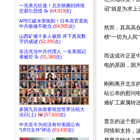
一兆美元狂逃！北京铁腕封跨境
诏”就是为求上
交易引恐慌 📝 (
64,919
次)
APEC破冰变闹剧！日本高官直批
中共敢做不敢当 (
64,995
次)
然而，其高高
山西矿难十多人被抓 井下真实数
榜“一切为人民
字仍成谜 (
52,205
次)
非法充当中共代理人 一名美国记
而这或许正是
者被控 📝 (
51,383
次)
电的原因，因为
刚刚离开北京的
站公布的慰问
难矿工家属转达
多国九百余政要祝贺世界法轮大
法日(上)
🖼️
(
57,633
次)
普京的这个慰
中共至今为何没有对美国公布
“UFO文件”评论 (
63,430
次)
同情和支持，