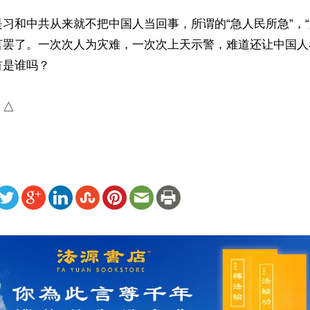
习和中共从来就不把中国人当回事，所谓的“急人民所急”，“
言罢了。一次次人为灾难，一次次上天示警，难道还让中国人
是谁吗？

）△
ww.renminbao.com/rmb/articles/2026/5/25/95315.html