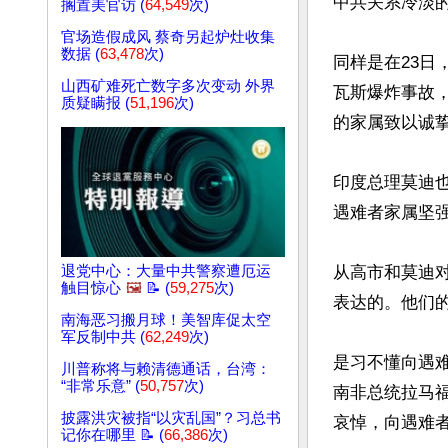
中共关系冷淡
搁置美官访 (
64,549
次)
官场造假成风 蔡奇另起炉灶收集
数据 (
63,478
次)
同样是在23日
山西矿难死亡数字多次变动 外界
瓦斯爆炸事故
质疑瞒报 (
51,196
次)
的家属致以诚挚
印度总理莫迪
遇难者家属坚强
退党中心：大量中共警察遭厄运
从高市和莫迪
触目惊心
🖼️
📝 (
59,275
次)
表达的。他们
南海恶习搬月球！美智库促太空
军反制中共 (
62,249
次)
是习不懂向遇难
川普称将与赖清德通话，台湾：
“非常乐意” (
50,757
次)
南非总统拉马
披露洪灾被指“以灾乱国”？习总书
哀悼，向遇难者
记你在哪里 📝 (
66,386
次)