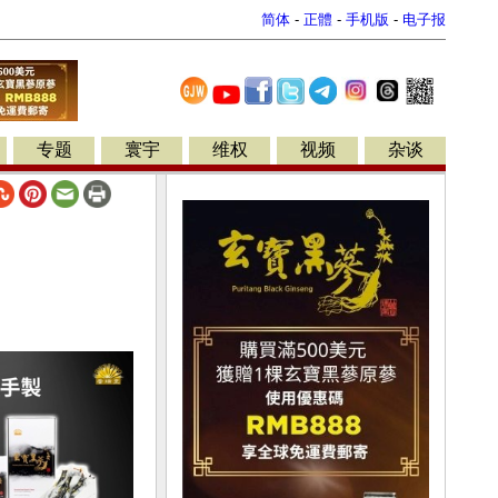
简体
-
正體
-
手机版
-
电子报
专题
寰宇
维权
视频
杂谈