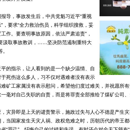
网报导，事故发生后，中共党魁习近平“重视
”，要求“全力救治伤员，科学组织搜救，妥
置工作。要查明事故原因，依法严肃追责”，
门要汲取事故教训，……坚决防范遏制重特大
。

近平的指示，让人看到的是一个缺少温情、自
对于死伤这么多人，习不仅对遇难者没有表示
遇难矿工家属没有表示慰问，希望他们度过难关，并祝愿所有
丝一毫对自己失职的自责，而是将罪责全部推给了煤矿公司、
应，灾异即是上天的谴责警示，施政过失与人心不德是产生灾
朝，当国家发生天灾人祸、政权危难之时，历朝历代的帝王都
省“罪己”，忏悔自己的过错和失误，有时还会对全天下颁布“