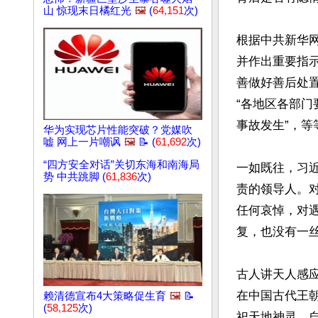
山 惊现末日橘红光
🖼️
(
64,151
次)
根据中共新华
并作出重要指示
善做好善后处
“各地区各部
事故发生”，等等
华为实现芯片性能突破？党媒吹
嘘 网上一片嘲讽
🖼️
📝 (
61,692
次)
“四方安全对话”关切东海和南海局
一如既往，习
势 中共跳脚 (
61,836
次)
责的领导人。
任何哀悼，对
复，也没有一
古人讲天人感
在中国古代王
赖清德宣布4大策略促生育
🖼️
📝
(
58,125
次)
祀天地神灵，自