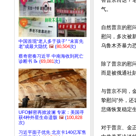
替普京转达？
气。

自然普京的慰
慰问，多次被新
中国首现“老人多于孩子” “未富先
乌鲁木齐暴力恐
老”成最大隐忧
🖼️
(
80,504
次)
蔡奇密奏习近平 中南海收到死亡
诊断书 📝 (
69,081
次)
除了普京的慰
而是被俄通社刻
与普京不同，
挚慰问”外，
悲痛恢复稳定生
UFO解密再掀波澜 专家：美国寻
获4种外星生命遗骸
🖼️
(
100,828
次)
对于普京、金
习近平面子优先 北京卡140亿军售