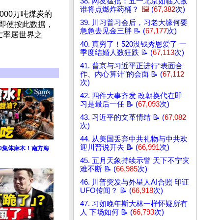
38. 网友猛批：五一北京如临大敌
谁将点燃炸药桶？
🖼️
(
67,382
次)
8000万吨煤炭的
39. 川习普习会后，习老大缘何要
。即使按此数据，
急急去见金三胖 📝 (
67,177
次)
亡率居世界之
40. 真穷了！520没钱秀恩爱了 一
季度结婚人数狂跌 📝 (
67,113
次)
41. 普京与习近平正进行“表面合
作、内心算计”的会面 📝 (
67,112
次)
42. 四件大事齐发 改朝换代在即
习是最后一任 📝 (
67,093
次)
43. 习近平的文革情结 📝 (
67,082
次)
44. 从美国丢弃中共礼物与中共欢
迎川普说开去 📝 (
66,991
次)
0集体麻木！南方海
45. 五月天象持续示警 天下不宁灾
难不断 📝 (
66,985
次)
46. 川普突发与外星人AI合照 印证
UFO传闻？ 📝 (
66,918
次)
47. 习如晚年斯大林一样怀疑所有
人 下场如何 📝 (
66,793
次)