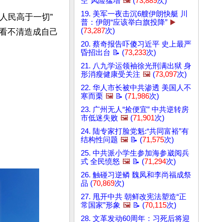
空”风险猛增
🖼️
(
73,889
次)
19. 美军一夜击沉6艘伊朗快艇 川
人民高于一切”
普：伊朗“应该举白旗投降”
▶️
(
73,287
次)
看不清造成自己
20. 蔡奇报告吓傻习近平 史上最严
昏招出台 📝 (
73,233
次)
21. 八九学运领袖徐光刑满出狱 身
形消瘦健康受关注
🖼️
(
73,097
次)
22. 华人市长被中共渗透 美国人不
寒而栗
🖼️
📝 (
71,986
次)
23. 广州无人“捡便宜” 中共逆转房
市低迷失败
🖼️
(
71,901
次)
24. 陆专家打脸党魁:“共同富裕”有
结构性问题
🖼️
📝 (
71,575
次)
25. 中共派小学生参加海参崴阅兵
式 全民愤怒
🖼️
📝 (
71,294
次)
26. 触碰习逆鳞 魏凤和李尚福成祭
品 (
70,869
次)
27. 甩开中共 朝鲜改宪法塑造“正
常国家”形象
🖼️
📝 (
70,115
次)
28. 文革发动60周年：习死后将迎