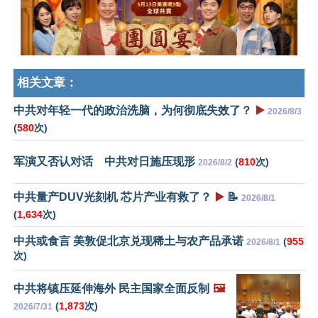
相关文章：
中共对年轻一代的政治洗脑，为何彻底失效了？
▶️
2026/8/3
(
580
次)
军演又否认对话 中共对日施压现形
(
810
次)
2026/8/2
中共量产DUV光刻机 芯片产业有救了？
▶️
📝
2026/8/1
(
1,634
次)
中共或食言 美敦促北京兑现稀土与农产品承诺
(
955
2026/8/1
次)
中共将镇压延伸海外 民主国家全面反制
🖼️
(
1,873
次)
2026/7/31