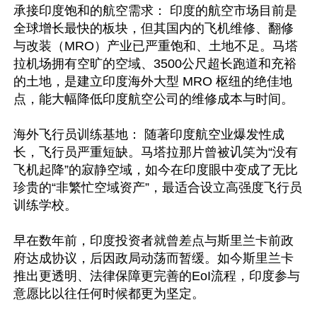
承接印度饱和的航空需求： 印度的航空市场目前是
全球增长最快的板块，但其国内的飞机维修、翻修
与改装（MRO）产业已严重饱和、土地不足。马塔
拉机场拥有空旷的空域、3500公尺超长跑道和充裕
的土地，是建立印度海外大型 MRO 枢纽的绝佳地
点，能大幅降低印度航空公司的维修成本与时间。 

海外飞行员训练基地： 随著印度航空业爆发性成
长，飞行员严重短缺。马塔拉那片曾被讥笑为“没有
飞机起降”的寂静空域，如今在印度眼中变成了无比
珍贵的“非繁忙空域资产”，最适合设立高强度飞行员
训练学校。

早在数年前，印度投资者就曾差点与斯里兰卡前政
府达成协议，后因政局动荡而暂缓。如今斯里兰卡
推出更透明、法律保障更完善的EoI流程，印度参与
意愿比以往任何时候都更为坚定。
