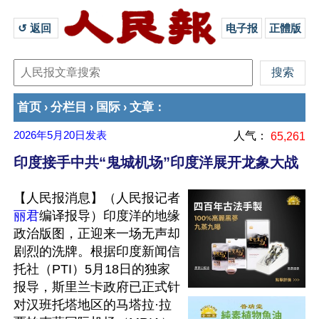
↺ 返回 
电子报
正體版
首页
分栏目
国际
文章
›
›
›
：
2026年5月20日
发表
人气：
65,261
印度接手中共“鬼城机场”印度洋展开龙象大战
【人民报消息】（人民报记者
丽君
编译报导）印度洋的地缘
政治版图，正迎来一场无声却
剧烈的洗牌。根据印度新闻信
托社（PTI）5月18日的独家
报导，斯里兰卡政府已正式针
对汉班托塔地区的马塔拉·拉