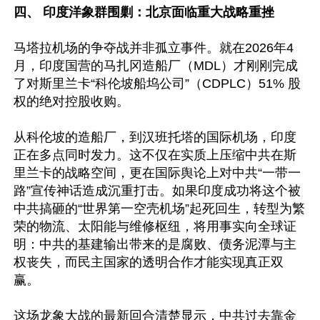
四、 印度洋象群围剿：北京面临重大战略重挫 
马塔拉机场的争夺战并非孤立事件。就在2026年4
月，印度国营的马扎冈造船厂（MDL）才刚刚完成
了对斯里兰卡“科伦坡船坞公司”（CDPLC）51% 股
权的绝对控股收购。 

从科伦坡的造船厂，到汉班托塔的国际机场，印度
正在多点同时发力。这不仅在实质上压缩中共在斯
里兰卡的战略空间，更在国际舆论上对中共“一带一
路”宣传神话造成沉重打击。如果印度成功将这个被
中共搞砸的“世界第一空壳机场”起死回生，转型为繁
荣的物流、太阳能与维修枢纽，将用事实向全球证
明：中共的基建输出带来的是腐败、债务泥潭与主
权丧失，而民主国家的透明合作才能实现真正双
赢。

这场龙象大战的最新回合清楚显示，中共过去靠金