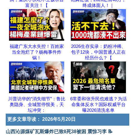
富关注！【
终成体面人！｜
福建广东大水失控！百姓家
2026生存实录：奶粉冲稀、
当全泡烂了？杨梅事件炸
包子12块，中国普通人正在
锅！
经历什么？【
川普访华的“消失细节”：鲁比
6常委和张升民也难逃？为活
奥隐身、全城暂停恨美，天
命集体反水？国际权威平台
坛冲突：
曝2026清洗名单
更多文章导读：
2026年5月20日
山西沁源煤矿瓦斯爆炸已致8死38被困 震惊习李 📝