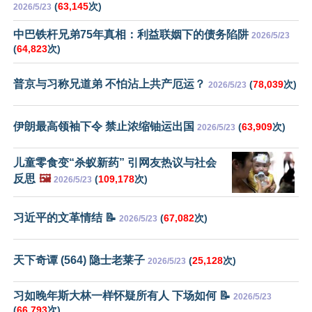
(
63,145
次)
2026/5/23
中巴铁杆兄弟75年真相：利益联姻下的债务陷阱
2026/5/23
(
64,823
次)
普京与习称兄道弟 不怕沾上共产厄运？
(
78,039
次)
2026/5/23
伊朗最高领袖下令 禁止浓缩铀运出国
(
63,909
次)
2026/5/23
儿童零食变“杀蚁新药” 引网友热议与社会
反思
🖼️
(
109,178
次)
2026/5/23
习近平的文革情结 📝
(
67,082
次)
2026/5/23
天下奇谭 (564) 隐士老莱子
(
25,128
次)
2026/5/23
习如晚年斯大林一样怀疑所有人 下场如何 📝
2026/5/23
(
66,793
次)