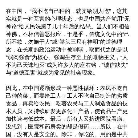
在中国， “我不吃自己种的，就卖给别人吃”，这其
实就是一种互害的心理状态，也是中国共产党用“无
神论”给人民洗脑了几十年后的结果。当人们不相信
神佛，不相信善恶报应，于是乎，传统文化中的“己
所不欲，勿施于人”或“举头三尺有神明”的道德理
念，在长期的政治运动中被削弱，取而代之的是以
“弱肉强食”为核心、强调生存至上的唯物主义，“人
不为己天诛地灭”成为许多人的座右铭，“诚信缺失”
与“道德互害”就成为常见的社会现象。

因此，在中国逐渐形成一种恶性循环：农民不吃自
己种的菜，而卖给工人；工人不吃自己制造的劣质
食品，再卖给农民。吃著农民与工人制造食品的技
术人员，又持续研发更多化工产品，使食品生产更
加快速与低成本。最后，所有人又挤进医院看病。
没想到，医院和药房卖的却是假药……所以，在中
国，没有人是安全的。除非，你吃的、用的是中共