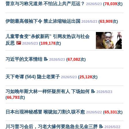
普京与习称兄道弟 不怕沾上共产厄运？
(
78,039
次)
2026/5/23
伊朗最高领袖下令 禁止浓缩铀运出国
(
63,909
次)
2026/5/23
儿童零食变“杀蚁新药” 引网友热议与社会
反思
🖼️
(
109,178
次)
2026/5/23
习近平的文革情结 📝
(
67,082
次)
2026/5/23
天下奇谭 (564) 隐士老莱子
(
25,128
次)
2026/5/23
习如晚年斯大林一样怀疑所有人 下场如何 📝
2026/5/23
(
66,793
次)
日本出现神秘感冒 喉咙如刀割久咳不愈
(
65,331
次)
2026/5/22
川习普习会后，习老大缘何要急急去见金三胖 📝
2026/5/22