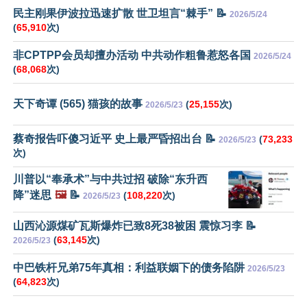
民主刚果伊波拉迅速扩散 世卫坦言“棘手” 📝
2026/5/24
(
65,910
次)
非CPTPP会员却擅办活动 中共动作粗鲁惹怒各国
2026/5/24
(
68,068
次)
天下奇谭 (565) 猫孩的故事
(
25,155
次)
2026/5/23
蔡奇报告吓傻习近平 史上最严昏招出台 📝
(
73,233
2026/5/23
次)
川普以“奉承术”与中共过招 破除“东升西
降”迷思
🖼️
📝
(
108,220
次)
2026/5/23
山西沁源煤矿瓦斯爆炸已致8死38被困 震惊习李 📝
(
63,145
次)
2026/5/23
中巴铁杆兄弟75年真相：利益联姻下的债务陷阱
2026/5/23
(
64,823
次)