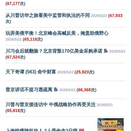
(
67,177
次)
从川普访华之旅看美中监管和执法的不同
(
67,933
2026/5/22
次)
玩弄美俄平衡！北京峰会高喊反美，掩盖助俄野心
(
65,118
次)
2026/5/22
川习会后就翻脸？北京背叛170亿美金采购承诺 📝
2026/5/22
(
67,524
次)
天下奇谭 (563) 命中财富
(
25,923
次)
2026/5/22
普京讲话不提习透疏离 📝
(
66,368
次)
2026/5/22
川普与普京接连访中 中俄战略协作再受关注
2026/5/21
(
65,818
次)
上海惊爆随机砍人 3人受伤含2日籍
🖼️