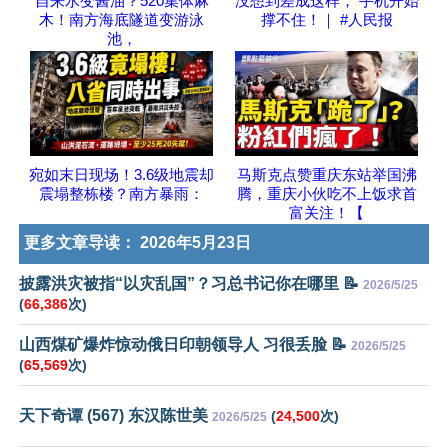
自来水变酱油？520集体麻
没想到差成这样， 手机开始
木！南方海底隧道变游泳
撑不住！｜ #人民报
池，
宛如末日现场！3.6级地震却
马斯克点赞重庆东站举国沸
震塌整栋楼？南方暴雨：
腾，重庆小伙吃不上饭求首
富关注！【
更多文章导读：
2026年5月23日
披露洪灾被指“以灾乱国”？习总书记你在哪里 📝
2026/5/25
(
66,386
次)
山西煤矿爆炸惊动俄日印朝领导人 习很丢脸 📝
2026/5/25
(
65,569
次)
天下奇谭 (567) 东汉陈世美
(
24,500
次)
2026/5/25