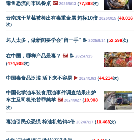
毒鱼恐流向市民餐桌
🖼️
(
77,888
次)
2026/6/13
云南冻干草莓被检出有毒重金属 超标10倍
(
48,016
2026/3/15
次)
坏人太多，做新闻要学会“留一手” 📝
(
52,596
次)
2025/9/14
在中国，哪样产品最毒？
🖼️
📝
2025/7/15
(
474,908
次)
中国毒食品泛滥 活下来不容易
▶️
(
44,214
次)
2024/10/3
中国化学油车装食用油事件调查结果出炉
车主及司机沦替罪羔羊
🖼️
(
10,908
2024/8/27
次)
毒油引民众恐慌 榨油机热销4倍
(
10,468
次)
2024/7/17