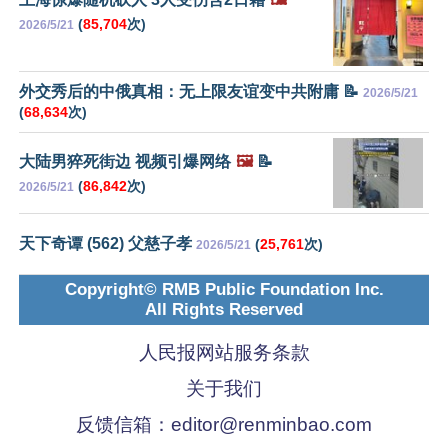
(
85,704
次)
2026/5/21
外交秀后的中俄真相：无上限友谊变中共附庸 📝
2026/5/21
(
68,634
次)
大陆男猝死街边 视频引爆网络
🖼️
📝
(
86,842
次)
2026/5/21
天下奇谭 (562) 父慈子孝
(
25,761
次)
2026/5/21
Copyright© RMB Public Foundation Inc.
All Rights Reserved
人民报网站服务条款
关于我们
反馈信箱：
editor@renminbao.com