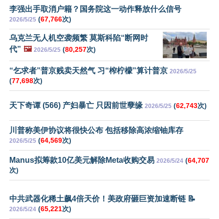
李强出手取消户籍？国务院这一动作释放什么信号
(
67,766
次)
2026/5/25
乌克兰无人机空袭频繁 莫斯科陷“断网时
代”
🖼️
(
80,257
次)
2026/5/25
“乞求者”普京贱卖天然气 习“榨柠檬”算计普京
2026/5/25
(
77,698
次)
天下奇谭 (566) 产妇暴亡 只因前世孽缘
(
62,743
次)
2026/5/25
川普称美伊协议将很快公布 包括移除高浓缩铀库存
(
64,569
次)
2026/5/25
Manus拟筹款10亿美元解除Meta收购交易
(
64,707
2026/5/24
次)
中共武器化稀土飙4倍天价！美政府砸巨资加速断链 📝
(
65,221
次)
2026/5/24