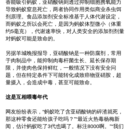
香能吸引蚂蚁，亚硝酸钠则透过抑制细胞携氧能力
导致蚂蚁窒息死亡，两者协同作用类似商业杀虫饵
剂原理。食品添加剂安全标准基于人体代谢设定，
而蚂蚁之所以会死亡，是因为蚂蚁体型微小（体重
约5毫克），代谢速率快，对人类安全的添加剂剂量
对蚂蚁可能是致命的。

另据羊城晚报报导，亚硝酸钠是一种防腐剂，常用
于肉制品中，能抑制肉毒杆菌生长、延长保存期
限，并使肉色保持鲜红，一般情况下没有安全问
题，但在特定条件下可能转化成致癌物亚硝胺，超
量摄入，会造成中毒，甚至可能致命。

这是互相喂毒年代
网友纷纷表示，“蚂蚁吃了含亚硝酸钠的碎渣就死，
那这种零食还能给孩子吃吗？”“最近火热毒杨梅新
闻，估计蚂蚁吃了3代也噶了。标注8000啊。”“我们