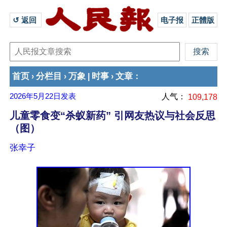
↺ 返回 
电子报
正體版
首页
分栏目
万象
时事
文章
›
›
|
›
：
2026年5月22日
发表
人气：
109,178
儿童零食变“杀蚁新药” 引网友热议与社会反思
（图）
张幸子