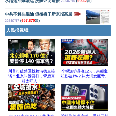
水路运油爆混运 洗舱证明造假
(
9,842
次)
2024/7/16
中共不解决混油 但撤换了新京报高层
🖼️▶️
(
657,870
次)
2024/7/17
人民报视频:
川普打破禁区找赖清德直接
个税逆势暴涨12%，余额宝
谈？北京叫嚣要打，背后真
却跌破1%？从大润发巨亏、
相太吓人！