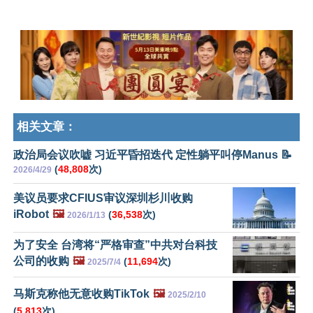
相关文章：
政治局会议吹嘘 习近平昏招迭代 定性躺平叫停Manus 📝
(
48,808
次)
2026/4/29
美议员要求CFIUS审议深圳杉川收购
iRobot
🖼️
(
36,538
次)
2026/1/13
为了安全 台湾将“严格审查”中共对台科技
公司的收购
🖼️
(
11,694
次)
2025/7/4
马斯克称他无意收购TikTok
🖼️
2025/2/10
(
5,813
次)