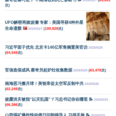
(
69,081
2026/5/27
次)
UFO解密再掀波澜 专家：美国寻获4种外星
生命遗骸
🖼️
(
100,828
次)
2026/5/27
习近平面子优先 北京卡140亿军售搁置美官访
2026/5/26
(
64,549
次)
官场造假成风 蔡奇另起炉灶收集数据
(
63,478
次)
2026/5/26
南海恶习搬月球！美智库促太空军反制中共
2026/5/26
(
62,249
次)
披露洪灾被指“以灾乱国”？习总书记你在哪里 📝
2026/5/25
(
66,386
次)
山西煤矿爆炸惊动俄日印朝领导人 习很丢脸 📝
2026/5/25