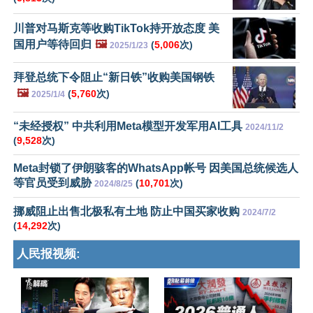
川普对马斯克等收购TikTok持开放态度 美
国用户等待回归
🖼️
(
5,006
次)
2025/1/23
拜登总统下令阻止“新日铁”收购美国钢铁
🖼️
(
5,760
次)
2025/1/4
“未经授权” 中共利用Meta模型开发军用AI工具
2024/11/2
(
9,528
次)
Meta封锁了伊朗骇客的WhatsApp帐号 因美国总统候选人
等官员受到威胁
(
10,701
次)
2024/8/25
挪威阻止出售北极私有土地 防止中国买家收购
2024/7/2
(
14,292
次)
人民报视频: