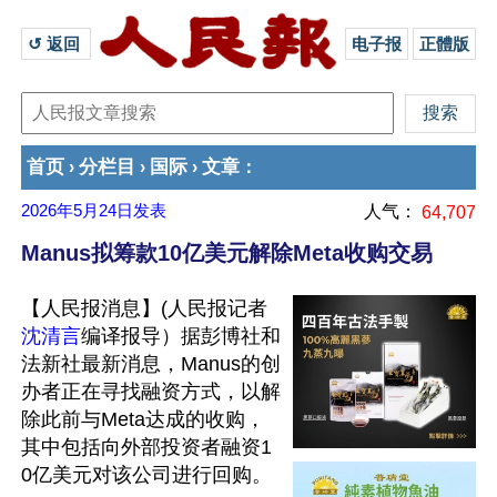
↺ 返回 
电子报
正體版
首页
分栏目
国际
文章
›
›
›
：
2026年5月24日
发表
人气：
64,707
Manus拟筹款10亿美元解除Meta收购交易
【人民报消息】(人民报记者
沈清言
编译报导）据彭博社和
法新社最新消息，Manus的创
办者正在寻找融资方式，以解
除此前与Meta达成的收购，
其中包括向外部投资者融资1
0亿美元对该公司进行回购。
