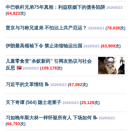
中巴铁杆兄弟75年真相：利益联姻下的债务陷阱
2026/5/23
(
64,823
次)
普京与习称兄道弟 不怕沾上共产厄运？
(
78,039
次)
2026/5/23
伊朗最高领袖下令 禁止浓缩铀运出国
(
63,909
次)
2026/5/23
儿童零食变“杀蚁新药” 引网友热议与社会
反思
🖼️
(
109,178
次)
2026/5/23
习近平的文革情结 📝
(
67,082
次)
2026/5/23
天下奇谭 (564) 隐士老莱子
(
25,128
次)
2026/5/23
习如晚年斯大林一样怀疑所有人 下场如何 📝
2026/5/23
(
66,793
次)