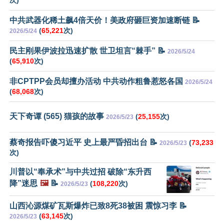
中共武器化稀土飙4倍天价！美政府砸巨资加速断链 📝
(
65,221
次)
2026/5/24
民主刚果伊波拉迅速扩散 世卫坦言“棘手” 📝
2026/5/24
(
65,910
次)
非CPTPP会员却擅办活动 中共动作粗鲁惹怒各国
2026/5/24
(
68,068
次)
天下奇谭 (565) 猫孩的故事
(
25,155
次)
2026/5/23
蔡奇报告吓傻习近平 史上最严昏招出台 📝
(
73,233
2026/5/23
次)
川普以“奉承术”与中共过招 破除“东升西
降”迷思
🖼️
📝
(
108,220
次)
2026/5/23
山西沁源煤矿瓦斯爆炸已致8死38被困 震惊习李 📝
(
63,145
次)
2026/5/23