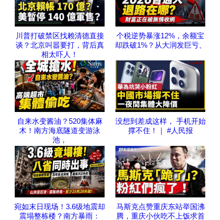
川普打破禁区找赖清德直接
个税逆势暴涨12%，余额宝
谈？北京叫嚣要打，背后真
却跌破1%？从大润发巨亏、
相太吓人！
自来水变酱油？520集体麻
没想到差成这样， 手机开始
木！南方海底隧道变游泳
撑不住！｜ #人民报
池，
宛如末日现场！3.6级地震却
马斯克点赞重庆东站举国沸
震塌整栋楼？南方暴雨：
腾，重庆小伙吃不上饭求首