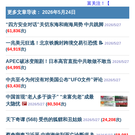
富关注！【
更多文章导读：
2026年5月24日
“四方安全对话”关切东海和南海局势 中共跳脚
2026/5/27
(
61,836
次)
一兆美元狂逃！北京铁腕封跨境交易引恐慌 📝
2026/5/27
(
64,919
次)
APEC破冰变闹剧！日本高官直批中共敢做不敢当
2026/5/27
(
64,995
次)
中共至今为何没有对美国公布“UFO文件”评论
2026/5/27
(
63,430
次)
中国首现“老人多于孩子” “未富先老”成最
大隐忧
🖼️
(
80,504
次)
2026/5/27
天下奇谭 (568) 受伤的狐貍和丑姑娘
(
24,208
次)
2026/5/27
蔡奇密奏习近平 中南海收到死亡诊断书 📝