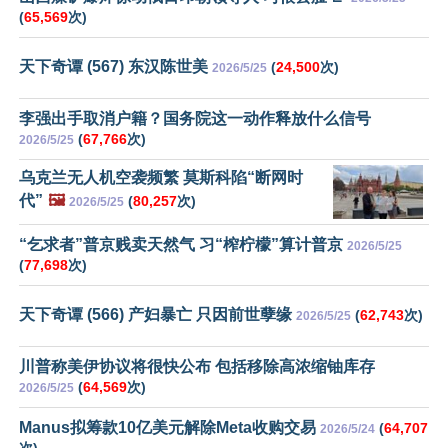
(
65,569
次)
天下奇谭 (567) 东汉陈世美
(
24,500
次)
2026/5/25
李强出手取消户籍？国务院这一动作释放什么信号
(
67,766
次)
2026/5/25
乌克兰无人机空袭频繁 莫斯科陷“断网时
代”
🖼️
(
80,257
次)
2026/5/25
“乞求者”普京贱卖天然气 习“榨柠檬”算计普京
2026/5/25
(
77,698
次)
天下奇谭 (566) 产妇暴亡 只因前世孽缘
(
62,743
次)
2026/5/25
川普称美伊协议将很快公布 包括移除高浓缩铀库存
(
64,569
次)
2026/5/25
Manus拟筹款10亿美元解除Meta收购交易
(
64,707
2026/5/24
次)