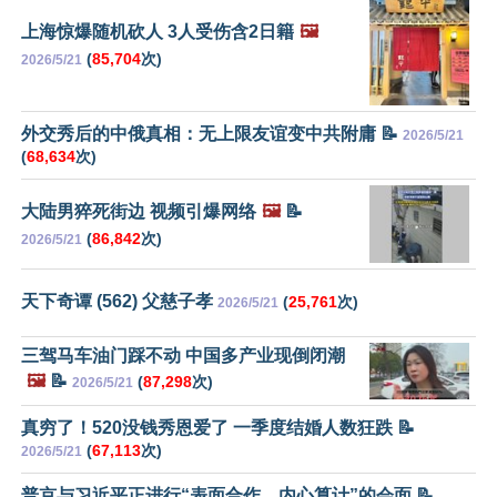
上海惊爆随机砍人 3人受伤含2日籍
🖼️
(
85,704
次)
2026/5/21
外交秀后的中俄真相：无上限友谊变中共附庸 📝
2026/5/21
(
68,634
次)
大陆男猝死街边 视频引爆网络
🖼️
📝
(
86,842
次)
2026/5/21
天下奇谭 (562) 父慈子孝
(
25,761
次)
2026/5/21
三驾马车油门踩不动 中国多产业现倒闭潮
🖼️
📝
(
87,298
次)
2026/5/21
真穷了！520没钱秀恩爱了 一季度结婚人数狂跌 📝
(
67,113
次)
2026/5/21
普京与习近平正进行“表面合作、内心算计”的会面 📝