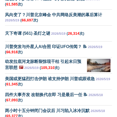
(
61,585
次)
风向变了？川普北京峰会 中共网络反美潮的幕后算计
(
66,697
次)
2026/5/19
天下奇谭 (561) 圣灯之谜
(
26,314
次)
2026/5/19
川普突发与外星人AI合照 印证UFO传闻？ 📝
2026/5/19
(
66,918
次)
幼发拉底河龙脉断裂惊现干枯 引起末日预
言联想
🖼️
(
105,310
次)
2026/5/19
美国或更猛烈打击伊朗 谁支持伊朗 川普或跟谁急
2026/5/19
(
61,345
次)
四件大事齐发 改朝换代在即 习是最后一任 📝
2026/5/18
(
67,093
次)
两小时十五分钟闭门会议后 川习陷入冰冷沉默
2026/5/18
(
65,377
次)