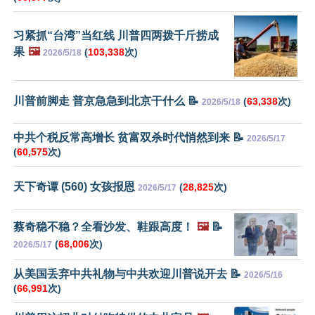
习紧抓“台湾”当红线 川普四两拨千斤捞成
果
🖼️
(
103,338
次)
2026/5/18
川普前脚走 普京急急到北京干什么 📝
(
63,338
次)
2026/5/18
中共个税反常高增长 贫富双杀时代悄然到来 📝
2026/5/17
(
60,575
次)
天下奇谭 (560) 女孩报恩
(
28,825
次)
2026/5/17
蔡奇稳不稳？全看沙发、鞋跟高度！
🖼️
📝
(
68,006
次)
2026/5/17
从美国丢弃中共礼物与中共欢迎川普说开去 📝
2026/5/16
(
66,991
次)