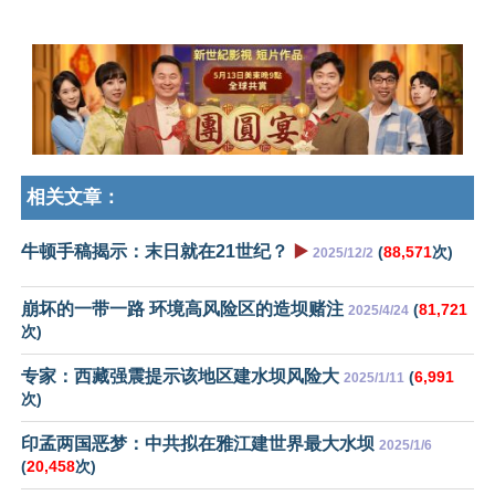
相关文章：
牛顿手稿揭示：末日就在21世纪？
▶️
(
88,571
次)
2025/12/2
崩坏的一带一路 环境高风险区的造坝赌注
(
81,721
2025/4/24
次)
专家：西藏强震提示该地区建水坝风险大
(
6,991
2025/1/11
次)
印孟两国恶梦：中共拟在雅江建世界最大水坝
2025/1/6
(
20,458
次)