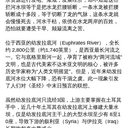
水资源进行发电、灌溉，发展经济，却不知道这些
拦河水坝等于是把水龙拦腰斩断，一条水龙被拦腰
斩断成十多段，等于切断了龙的气脉，这条水龙就
会慢慢死去，河水干枯，依傍在水龙两岸的百姓，
恐怕就要遭受干旱、颠簸流离之苦。

位于西亚的幼发拉底河（Euphrates River），全长
约 2,800公里（约1,740英里），是西亚最长河流之
一。它与底格里斯河一起，孕育了被称为“两河流域”
文明，也是古代美索不达米亚文明的核心，被许多
历史学家称为“人类文明摇篮”。但是，近年来幼发拉
底河水位大幅下降，恐有干涸之虞。此一现象引发
了人们对《圣经》中末日预言的联想。

虽然幼发拉底河只流经3国，上游主要掌握在土耳其
手中，近几十年土耳其在幼发拉底河上修建大量水
坝，仅是幼发拉底河主干上的大型水坝至少有 8至1
0座，导致下游的叙利亚（Syria）与伊拉克（Iraq）