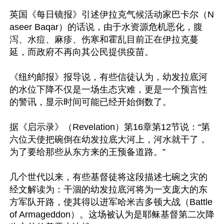
英国《每日镜报》引述伊拉克气候活动家巴卡尔（N
aseer Baqar）的话说，由于水资源危机恶化，腹
泻、水痘、麻疹、伤寒和霍乱目前正在伊拉克蔓
延，而政府不再向其公民提供疫苗。

《纽约邮报》报导说，有些信徒认为，幼发拉底河
的水位下降不仅是一场生态灾难，更是一个预言性
的警讯，显示时间可能已经开始倒数了。

据《启示录》（Revelation）第16章第12节说：“第
六位天使把碗倒在幼发拉底大河上，河水就干了，
为了要给那些从东方来的王预备道路。”

几个世代以来，有些基督徒将这段描述七碗之灾的
经文解读为：干涸的幼发拉底河将为一支庞大的东
方军队开路，使其得以进军哈米吉多顿大战（Battle 
of Armageddon）。这场被认为是耶稣基督第二次降