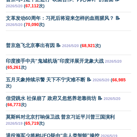
(
67,112
次)
2026/5/20
文革发动60周年：习死后将迎来怎样的血雨腥风？ 📝
(
70,090
次)
2026/5/20
普京急飞北京事出有因 📝
(
68,921
次)
2026/5/20
印度接手中共“鬼城机场”印度洋展开龙象大战
2026/5/20
(
65,261
次)
五月天象持续示警 天下不宁灾难不断 📝
(
66,985
2026/5/20
次)
信贷跳水 社保崩了 政府又忽悠养老靠街坊 📝
2026/5/20
(
66,773
次)
莫斯科对北京打响保卫战 普京习近平川普三国演利
(
65,719
次)
2026/5/19
退役海军少将称UFO疑由“非人类智能”操控
2026/5/19