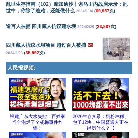
乱世生存指南（102）摩加迪沙丨索马里内战启示录：乱
世中，你除了逃难，还能做什么
(
69,957
次)
2024/11/4
逾百人被捕 四川藏人抗议建水坝
(
23,887
次)
2024/2/29
四川藏人抗议水坝项目 超过百人被捕
🖼️
(
35,592
次)
2024/2/23
人民报视频:
福建广东大水失控！百姓家
2026生存实录：奶粉冲稀、
当全泡烂了？杨梅事件炸
包子12块，中国普通人正在
锅！
经历什么？【