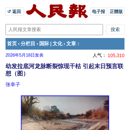
↺ 返回 
电子报
正體版
首页
分栏目
国际
文化
文章
›
›
|
›
：
2026年5月18日
发表
人气：
105,310
幼发拉底河龙脉断裂惊现干枯 引起末日预言联
想（图）
张幸子