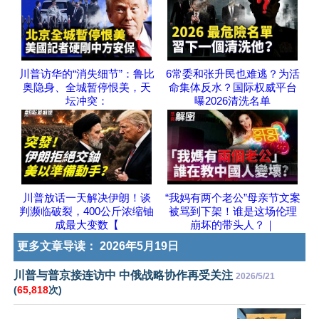
川普访华的“消失细节”：鲁比
6常委和张升民也难逃？为活
奥隐身、全城暂停恨美，天
命集体反水？国际权威平台
坛冲突：
曝2026清洗名单
川普放话一天解决伊朗！谈
“我妈有两个老公”母亲节文案
判濒临破裂，400公斤浓缩铀
被骂到下架！谁是这场伦理
成最大变数【
崩坏的带头人？｜
更多文章导读：
2026年5月19日
川普与普京接连访中 中俄战略协作再受关注
2026/5/21
(
65,818
次)