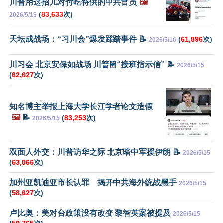
川普用这招儿对付吃特供的中共官员
🖼️
(
83,633
次)
2026/5/16
天坛成战场：“习川会”爆发踩踏事件 📝
(
61,896
次)
2026/5/16
川习会 北京安保如战场 川普留“接班指示信” 📝
2026/5/15
(
62,627
次)
知名博主举报上海大学长江学者论文造假
🖼️
📝
(
83,253
次)
2026/5/15
双面人外交：川普访华之际 北京暗中军援伊朗 📝
2026/5/15
(
63,066
次)
加州亚凯迪亚市长认罪 揭开中共海外统战黑手
2026/5/15
(
58,627
次)
卢比奥：美对台政策没有改变 黎智英案被提及
2026/5/15
(
59,765
次)