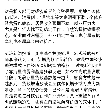
这是私人部门对经济前景的金融投票。房地产整体
仍低迷。消费侧，4月汽车等大宗消费下滑，个体户
经营贷也疲软。居民收入预期不稳、就业压力大，
尤其是年轻人找不到稳定工作，自然选择把钱攥紧
点。企业面对内需弱、外不确定性高，也宁愿票据
套利也不愿真金白银扩产。

澎湃新闻报道，奕丰基金投资经理、宏观策略分析
师李净认为，4月新增贷款罕见转负，这是中国经济
融资糢式正在经历深刻转型的缩影，“过去我们习惯
了靠海量信贷和基建狂飙突进，如今在高质量发展
阶段，随著存量贷款基数越来越大、融资方式越来
越多元，贷款增速放缓甚至偶尔负增长或将成为新
常态。当下的核心任务，已经不是‘逼著大家借钱’，
而是要通过科技创新和产业升级，真正重塑各行各
业的赚钱预期，让资金自愿流向有价值的实体中。”
业内人士只是说出了实情，但没说出真因，真正的