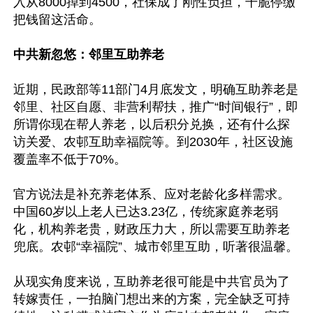
入从8000掉到4500，社保成了刚性负担，干脆停缴
把钱留这活命。

中共新忽悠：邻里互助养老
近期，民政部等11部门4月底发文，明确互助养老是
邻里、社区自愿、非营利帮扶，推广“时间银行”，即
所谓你现在帮人养老，以后积分兑换，还有什么探
访关爱、农邨互助幸福院等。到2030年，社区设施
覆盖率不低于70%。

官方说法是补充养老体系、应对老龄化多样需求。
中国60岁以上老人已达3.23亿，传统家庭养老弱
化，机构养老贵，财政压力大，所以需要互助养老
兜底。农邨“幸福院”、城市邻里互助，听著很温馨。

从现实角度来说，互助养老很可能是中共官员为了
转嫁责任，一拍脑门想出来的方案，完全缺乏可持