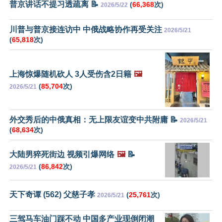
普京讲话不提习透疏离 📝
(
66,368
次)
2026/5/22
川普与普京接连访中 中俄战略协作再受关注
2026/5/21
(
65,818
次)
上海惊爆随机砍人 3人受伤含2日籍
🖼️
(
85,704
次)
2026/5/21
外交秀后的中俄真相：无上限友谊变中共附庸 📝
2026/5/21
(
68,634
次)
大陆男猝死街边 视频引爆网络
🖼️
📝
(
86,842
次)
2026/5/21
天下奇谭 (562) 父慈子孝
(
25,761
次)
2026/5/21
三驾马车油门踩不动 中国多产业现倒闭潮