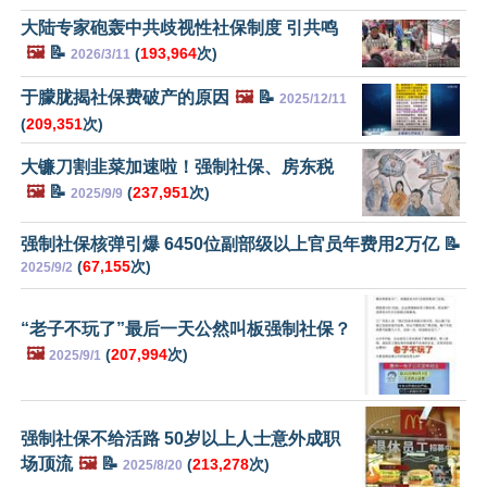
大陆专家砲轰中共歧视性社保制度 引共鸣
🖼️
📝
(
193,964
次)
2026/3/11
于朦胧揭社保费破产的原因
🖼️
📝
2025/12/11
(
209,351
次)
大镰刀割韭菜加速啦！强制社保、房东税
🖼️
📝
(
237,951
次)
2025/9/9
强制社保核弹引爆 6450位副部级以上官员年费用2万亿 📝
(
67,155
次)
2025/9/2
“老子不玩了”最后一天公然叫板强制社保？
🖼️
(
207,994
次)
2025/9/1
强制社保不给活路 50岁以上人士意外成职
场顶流
🖼️
📝
(
213,278
次)
2025/8/20