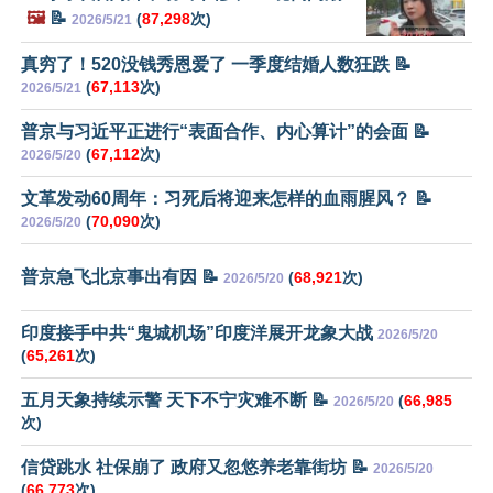
🖼️
📝
(
87,298
次)
2026/5/21
真穷了！520没钱秀恩爱了 一季度结婚人数狂跌 📝
(
67,113
次)
2026/5/21
普京与习近平正进行“表面合作、内心算计”的会面 📝
(
67,112
次)
2026/5/20
文革发动60周年：习死后将迎来怎样的血雨腥风？ 📝
(
70,090
次)
2026/5/20
普京急飞北京事出有因 📝
(
68,921
次)
2026/5/20
印度接手中共“鬼城机场”印度洋展开龙象大战
2026/5/20
(
65,261
次)
五月天象持续示警 天下不宁灾难不断 📝
(
66,985
2026/5/20
次)
信贷跳水 社保崩了 政府又忽悠养老靠街坊 📝
2026/5/20
(
66,773
次)