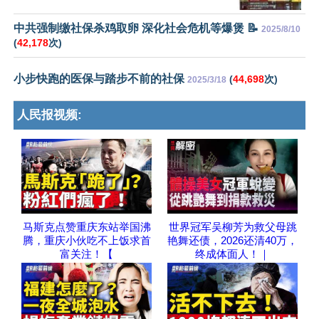
中共强制缴社保杀鸡取卵 深化社会危机等爆煲 📝
2025/8/10
(
42,178
次)
小步快跑的医保与踏步不前的社保
(
44,698
次)
2025/3/18
人民报视频:
马斯克点赞重庆东站举国沸
世界冠军吴柳芳为救父母跳
腾，重庆小伙吃不上饭求首
艳舞还债，2026还清40万，
富关注！【
终成体面人！｜