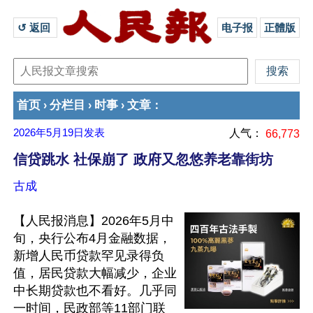
↺ 返回 
电子报
正體版
首页
分栏目
时事
文章
›
›
›
：
2026年5月19日
发表
人气：
66,773
信贷跳水 社保崩了 政府又忽悠养老靠街坊
古成
【人民报消息】2026年5月中
旬，央行公布4月金融数据，
新增人民币贷款罕见录得负
值，居民贷款大幅减少，企业
中长期贷款也不看好。几乎同
一时间，民政部等11部门联