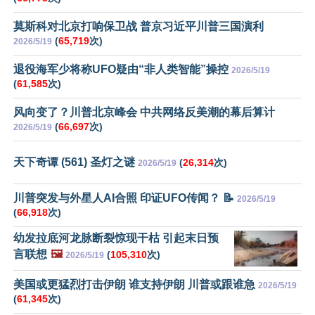
莫斯科对北京打响保卫战 普京习近平川普三国演利
(
65,719
次)
2026/5/19
退役海军少将称UFO疑由“非人类智能”操控
2026/5/19
(
61,585
次)
风向变了？川普北京峰会 中共网络反美潮的幕后算计
(
66,697
次)
2026/5/19
天下奇谭 (561) 圣灯之谜
(
26,314
次)
2026/5/19
川普突发与外星人AI合照 印证UFO传闻？ 📝
2026/5/19
(
66,918
次)
幼发拉底河龙脉断裂惊现干枯 引起末日预
言联想
🖼️
(
105,310
次)
2026/5/19
美国或更猛烈打击伊朗 谁支持伊朗 川普或跟谁急
2026/5/19
(
61,345
次)