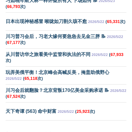
习如晚年斯大林一样怀疑所有人 下场如何 📝
2026/5/23
(
66,793
次)
日本出现神秘感冒 喉咙如刀割久咳不愈
(
65,331
次)
2026/5/22
川习普习会后，习老大缘何要急急去见金三胖 📝
2026/5/22
(
67,177
次)
从川普访华之旅看美中监管和执法的不同
(
67,933
2026/5/22
次)
玩弄美俄平衡！北京峰会高喊反美，掩盖助俄野心
(
65,118
次)
2026/5/22
川习会后就翻脸？北京背叛170亿美金采购承诺 📝
2026/5/22
(
67,524
次)
天下奇谭 (563) 命中财富
(
25,923
次)
2026/5/22