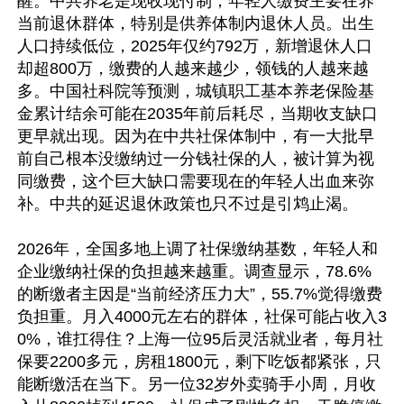
醒。中共养老是现收现付制，年轻人缴费主要在养
当前退休群体，特别是供养体制内退休人员。出生
人口持续低位，2025年仅约792万，新增退休人口
却超800万，缴费的人越来越少，领钱的人越来越
多。中国社科院等预测，城镇职工基本养老保险基
金累计结余可能在2035年前后耗尽，当期收支缺口
更早就出现。因为在中共社保体制中，有一大批早
前自己根本没缴纳过一分钱社保的人，被计算为视
同缴费，这个巨大缺口需要现在的年轻人出血来弥
补。中共的延迟退休政策也只不过是引鸩止渴。

2026年，全国多地上调了社保缴纳基数，年轻人和
企业缴纳社保的负担越来越重。调查显示，78.6%
的断缴者主因是“当前经济压力大”，55.7%觉得缴费
负担重。月入4000元左右的群体，社保可能占收入3
0%，谁扛得住？上海一位95后灵活就业者，每月社
保要2200多元，房租1800元，剩下吃饭都紧张，只
能断缴活在当下。另一位32岁外卖骑手小周，月收