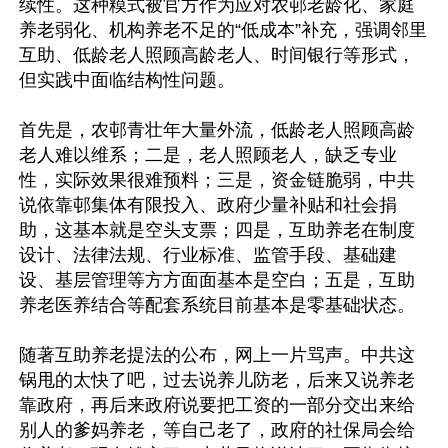
续性。这种糢式被官方作为应对农邨老龄化、家庭
养老弱化、机构养老不足的“低成本”补充，强调邻里
互助、低龄老人照顾高龄老人、时间银行等形式，
但实践中面临结构性问题。

首先是，农邨青壮年大量外流，低龄老人照顾高龄
老人难以维系；二是，老人照顾老人，缺乏专业
性，实际效果很难预料；三是，资金链脆弱，中共
说依靠邨集体有限投入、政府少量补贴和社会捐
助，这基本就是空头支票；四是，互助养老在制度
设计、法律法规、行业标准、监管手段、基础建
设、基层管理等方方面面基本是空白；五是，互助
养老医养结合等配套系统目前基本是零基础状态。

随著互助养老提法的公布，网上一片骂声。中共这
锅甩的太快了吧，过去说养儿防老，后来又说养老
靠政府，再后来政府说要把工资的一部分交出来给
别人的爹妈养老，等自己老了，政府的社保局会给