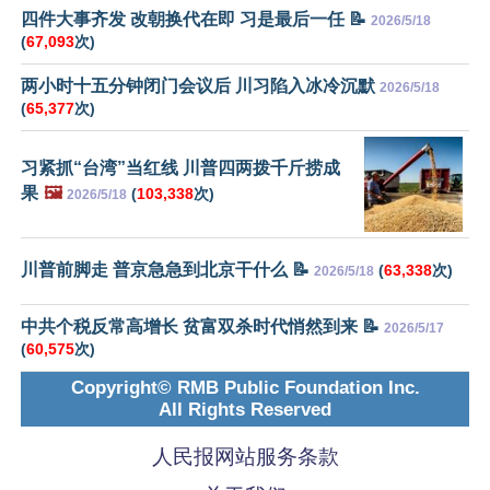
四件大事齐发 改朝换代在即 习是最后一任 📝
2026/5/18
(
67,093
次)
两小时十五分钟闭门会议后 川习陷入冰冷沉默
2026/5/18
(
65,377
次)
习紧抓“台湾”当红线 川普四两拨千斤捞成
果
🖼️
(
103,338
次)
2026/5/18
川普前脚走 普京急急到北京干什么 📝
(
63,338
次)
2026/5/18
中共个税反常高增长 贫富双杀时代悄然到来 📝
2026/5/17
(
60,575
次)
Copyright© RMB Public Foundation Inc.
All Rights Reserved
人民报网站服务条款