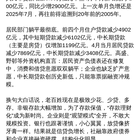
00亿元，同比少增2900亿元。上一次单月负增还是
2025年7月，再往前得追溯到20年前的2005年。

居民部门躺平最彻底。前四个月住户贷款减少4902
亿元，其中短期贷款减少6102亿元，中长期贷款
（主要是房贷）仅增加1199亿元。4月当月居民贷款
减少7869亿元，中长期贷款减少3408亿元。高盛、
野邨等外资机构直言：居民资产负债表还在修复
中，消费和借贷意愿双双躺平；企业也缺乏扩产意
愿，中长期贷款创历史新低，只能靠票据融资冲规
糢。

换句大白话说，老百姓现在是极致少花、少贷、多
存。非银存款大幅增加，为了存款保值，“存款理财
化”成为新时尚。企业则是“观望糢式”全开，不敢大
规糢投资。银行也跟著谨慎，小心翼翼，放贷像挤
牙膏一样。结果就是信贷负增长，社融靠政府债券
和企业直接融资硬撑，结构分化明显。
