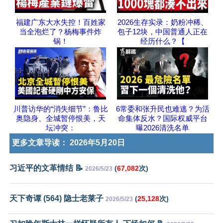
福建广东大水失控！百姓家
2026生存实录：奶粉冲稀、
当全泡烂了？杨梅事件炸
包子12块，中国普通人正在
锅！
经历什么？【
川普访华的“消失细节”：鲁比
6常委和张升民也难逃？为活
奥隐身、全城暂停恨美，天
命集体反水？国际权威平台
坛冲突：
曝2026清洗名单
更多文章导读：
2026年5月20日
习近平的文革情结 📝
(
67,082
次)
2026/5/23
天下奇谭 (564) 隐士老莱子
(
25,128
次)
2026/5/23