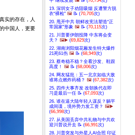
平”继续发烧
🖼️
📝 (
70,754
次)
19. 深圳女子劝阻吸烟 反遭警方脱
衣“裸检”
🖼️
📝 (
70,705
次)
真实的存在，人
20. 甩开中共 朝鲜改宪法塑造“正
常国家”形象
🖼️
📝 (
70,115
次)
的中国人，更要
21. 川普要伊朗投降 中东将会变
天？
🖼️▶️
(
69,829
次)
22. 湖南浏阳烟花厰发生特大爆炸
21死61伤
🖼️
📝 (
68,949
次)
23. 蔡奇稳不稳？全看沙发、鞋跟
高度！
🖼️
📝 (
68,006
次)
24. 网友猛批：五一北京如临大敌
谁将点燃炸药桶？
🖼️
(
67,382
次)
25. 四件大事齐发 改朝换代在即
习是最后一任 📝 (
67,093
次)
26. 谁在逼大陆年轻人谋反？躺平
成间谍，境外势力发工资？
🖼️▶️
(
66,998
次)
27. 从美国丢弃中共礼物与中共欢
迎川普说开去 📝 (
66,991
次)
28. 川普突发与外星人AI合照 印证