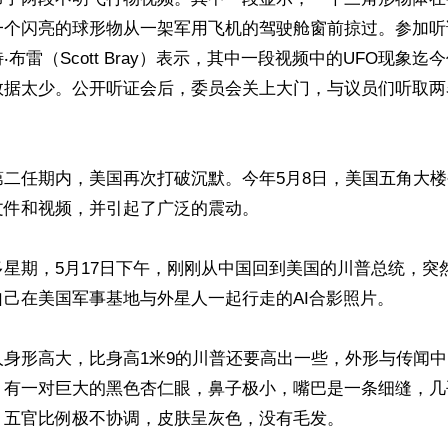
一个闪亮的球形物从一架军用飞机的驾驶舱窗前掠过。参加听
‧布雷（Scott Bray）表示，其中一段视频中的UFO现象迄
数据太少。公开听证会后，委员会关上大门，与议员们听取两
第二任期内，美国再次打破沉默。今年5月8日，美国五角大
件和视频，并引起了广泛的震动。

星期，5月17日下午，刚刚从中国回到美国的川普总统，突
己在美国军事基地与外星人一起行走的AI合影照片。

人身形高大，比身高1米9的川普还要高出一些，外形与传闻
，有一对巨大的黑色杏仁眼，鼻子极小，嘴巴是一条细缝，几
五官比例极不协调，皮肤呈灰色，没有毛发。
