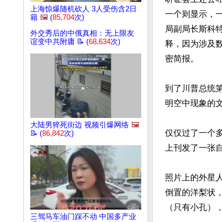
上海惊爆随机砍人 3人受伤含2日
一个则显示，
籍
🖼️
(
85,704
次)
局副局长斯科特
外交秀后的中俄真相：无上限友
谊变中共附庸 📝 (
68,634
次)
释，因为涉及
密简报。

到了川普总统
明空中现象的文
大陆男猝死街边 视频引爆网络
🖼️
仅仅过了一个多
📝 (
86,842
次)
上刊发了一张自
照片上的外星
倒置的洋梨状
（只有小孔），
三驾马车油门踩不动 中国多产业