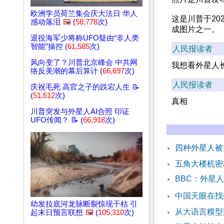
欧洲学员荷兰集会庆大法日 华人
这是川普于202
感动落泪
🖼️
(
58,778
次)
成图片之一。
退役海军少将称UFO疑由“非人类
智能”操控 (
61,585
次)
人民报读者
风向变了？川普北京峰会 中共网
我想看外星人
络反美潮的幕后算计 (
66,697
次)
人民报读者
庆祝毛死 高官之子的跌宕人生 📝
(
51,612
次)
真相
川普突发与外星人AI合照 印证
UFO传闻？ 📝 (
66,918
次)
四种外星人被
五角大楼机密
BBC：外星
中国天眼在找
幼发拉底河龙脉断裂惊现干枯 引
从大语言糢
起末日预言联想
🖼️
(
105,310
次)