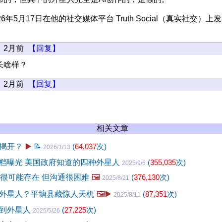
6年5月17日在他的社交媒体平台 Truth Social（真实社交）上
2月前
【回复】
长啥样？
2月前
【回复】
相关文章
揭开？
▶️
📝
(
64,037
次)
2026/1/13
档曝光 美国政府知道的四种外星人
(
355,035
次)
2025/9/6
人很可能存在 但沟通很困难
🖼️
(
376,130
次)
2025/8/21
外星人？平塘县藏惊人天机
🖼️▶️
(
87,351
次)
2025/8/11
型到外星人
(
27,225
次)
2025/5/26