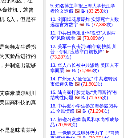
机密的地区，在
9. 知名博主举报上海大学长江学
略轰炸机，就曾
者论文造假
🖼️
📝 (
83,253
次)
机飞入，但是在
10. 浏阳烟花厰爆炸 实际死亡人数
远超官方数字
🖼️
📝 (
77,398
次)
11. 中共出新规 赴华投资“人财两
空”风险猛增
🖼️
(
73,889
次)
是频频发生诱拐
12. 美军一夜击沉6艘伊朗快艇 川
普：伊朗“应该举白旗投降”
▶️
为实验品进行的
(
73,287
次)
，并制造出能够
13. 华人市长被中共渗透 美国人不
寒而栗
🖼️
📝 (
71,986
次)
14. 广州无人“捡便宜” 中共逆转房
市低迷失败
🖼️
(
71,901
次)
15. 陆专家打脸党魁:“共同富裕”有
艾森豪威尔到川
结构性问题
🖼️
📝 (
71,575
次)
美国高科技的真
16. 中共派小学生参加海参崴阅兵
式 全民愤怒
🖼️
📝 (
71,294
次)
17. 触碰习逆鳞 魏凤和李尚福成祭
品 (
70,869
次)
不是意味著某种
18. 一觉醒来成境外势力了！“习禁