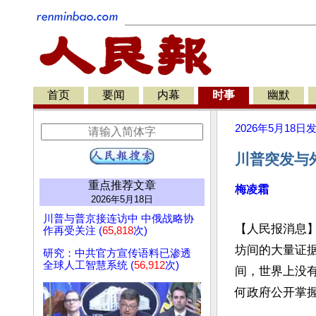
首页
要闻
内幕
时事
幽默
2026年5月18日
川普突发与外
重点推荐文章
梅凌霜
2026年5月18日
川普与普京接连访中 中俄战略协
【人民报消息
作再受关注 (
65,818
次)
坊间的大量证
研究：中共官方宣传语料已渗透
全球人工智慧系统 (
56,912
次)
间，世界上没
何政府公开掌握