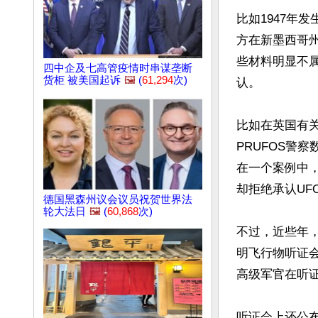
比如1947年
方在新墨西哥
些材料明显不
四中企及七高管疫情时串谋垄断
货柜 被美国起诉
🖼️
(
61,294
次)
认。

比如在英国有关
PRUFOS警
在一个案例中，
却拒绝承认UF
德国黑森州议会议员祝贺世界法
轮大法日
🖼️
(
60,868
次)
不过，近些年，
明飞行物听证会
高级军官在听证
听证会上还公