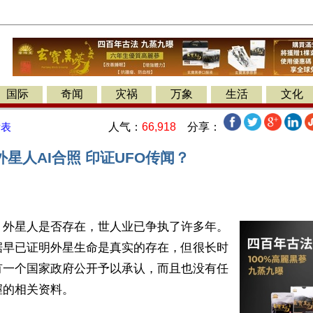
国际
奇闻
灾祸
万象
生活
文化
人气：
66,918
分享：
发表
星人AI合照 印证UFO传闻？
】外星人是否存在，世人业已争执了许多年。
据早已证明外星生命是真实的存在，但很长时
有一个国家政府公开予以承认，而且也没有任
的相关资料。
