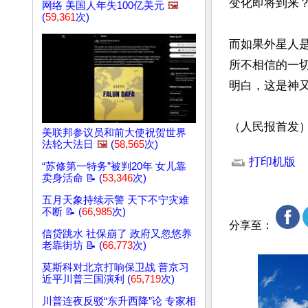
变化即将到来？
网络 美国人年失100亿美元
🖼️
(
59,361
次)
而如果外星人
所不相信的一
明白，这是神又
（人民报首发
美联邦参议员和前大使祝贺世界
文章网址: http://w
法轮大法日
🖼️
(
58,565
次)
打印机版
“苏修第一特务”被判20年 女儿靠
卖身活命 📝 (
53,346
次)
五月天象持续示警 天下不宁灾难
不断 📝 (
66,985
次)
分享至：
信贷跳水 社保崩了 政府又忽悠养
老靠街坊 📝 (
66,773
次)
莫斯科对北京打响保卫战 普京习
近平川普三国演利 (
65,719
次)
川普连夜反驳“东升西降”论 专家相