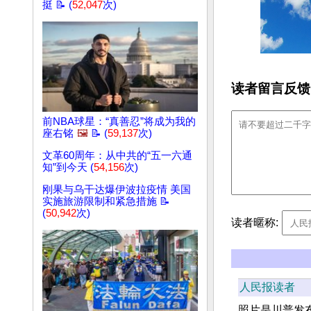
挺 📝 (
52,047
次)
读者留言反馈
前NBA球星：“真善忍”将成为我的
座右铭
🖼️
📝 (
59,137
次)
文革60周年：从中共的“五一六通
知”到今天 (
54,156
次)
刚果与乌干达爆伊波拉疫情 美国
实施旅游限制和紧急措施 📝
(
50,942
次)
读者暱称:
人民报读者
照片是川普发