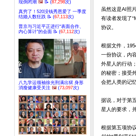
现倒闭潮
🖼️
📝 (
87,298
次)
虽然这是AI照
真穷了！520没钱秀恩爱了 一季度
结婚人数狂跌 📝 (
67,113
次)
有读者发现了“
普京与习近平正进行“表面合作、
协议。

内心算计”的会面 📝 (
67,112
次)
根据文件，19
一份协议，内
外星人的行动
的秘密；接受
会把人类的记忆
八九学运领袖徐光刑满出狱 身形
消瘦健康受关注
🖼️
(
73,097
次)
据说，对于第
星人的要求，并
根据第五项协议