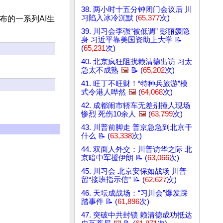
38. 两小时十五分钟闭门会议后 川
习陷入冰冷沉默 (
65,377
次)
发布的一系列AI生
39. 川习会李强“被低调” 彭丽媛隐
身 习近平靠美国资助上大学 📝
(
65,231
次)
40. 北京疯狂阻扰赖清德出访 习太
急太不成熟
🖼️
📝 (
65,202
次)
41. 旺丁不旺财！“特种兵旅游”模
式令港人哗然
🖼️
(
64,068
次)
42. 成都闹市轿车无差别撞人现场
惨烈 死伤10余人
🖼️
(
63,799
次)
43. 川普前脚走 普京急急到北京干
什么 📝 (
63,338
次)
44. 双面人外交：川普访华之际 北
京暗中军援伊朗 📝 (
63,066
次)
45. 川习会 北京安保如战场 川普
留“接班指示信” 📝 (
62,627
次)
46. 天坛成战场：“习川会”爆发踩
踏事件 📝 (
61,896
次)
47. 突破中共封锁 赖清德成功抵达