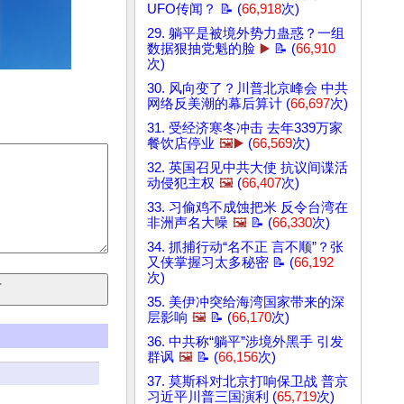
UFO传闻？ 📝 (
66,918
次)
29. 躺平是被境外势力蛊惑？一组
数据狠抽党魁的脸
▶️
📝 (
66,910
次)
30. 风向变了？川普北京峰会 中共
网络反美潮的幕后算计 (
66,697
次)
31. 受经济寒冬冲击 去年339万家
餐饮店停业
🖼️▶️
(
66,569
次)
32. 英国召见中共大使 抗议间谍活
动侵犯主权
🖼️
(
66,407
次)
33. 习偷鸡不成蚀把米 反令台湾在
非洲声名大噪
🖼️
📝 (
66,330
次)
34. 抓捕行动“名不正 言不顺”？张
又侠掌握习太多秘密 📝 (
66,192
次)
35. 美伊冲突给海湾国家带来的深
层影响
🖼️
📝 (
66,170
次)
36. 中共称“躺平”涉境外黑手 引发
群讽
🖼️
📝 (
66,156
次)
37. 莫斯科对北京打响保卫战 普京
习近平川普三国演利 (
65,719
次)