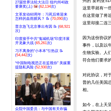
州的“爱利亚5
27届世界法轮大法日 纽约州40政
要褒奖(上)
🖼️
(
62,134
次)
这里早就有一些
文革发动60周年：习死后将迎来
在这里做了将
怎样的血雨腥风？ 📝 (
70,090
次)
这里却接二连三
普京急飞北京事出有因 📝 (
68,921
次)
因为这份协议
印度接手中共“鬼城机场”印度洋展
开龙象大战 (
65,261
次)
事件，以及以
习不离身的“小本本”引热议 📝
生物实验。人
(
54,442
次)
符合他们要求的
“中国制电视恐正在监视你” 美媒重
提隐私风险 (
52,930
次)
对此协议，对
普的几任美国
相。

如今，在上天
众院中国委员：与中国有关诈骗