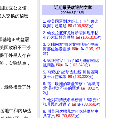
近期最受欢迎的文章
美国国立公文馆，
2026年5月18日
星人交换的秘密
1. 被美国逼到这份上！习与鲁比
欧握手超尴尬
🖼️
(
106,933
次)
2. 幼发拉底河龙脉断裂惊现干枯
引起末日预言联想
🖼️
(
105,310
次)
军基地正式签署
3. 大陆网友“箭射龙袍猪头” 中南
美国政府不干涉
海那位连发噩梦
🖼️▶️
📝 (
105,197
次)
保守外星人存在
4. 疯狂挖宝！为了50万他们如此
验，实验结束，
抓间谍
🖼️▶️
📝 (
103,343
次)
5. 习紧抓“台湾”当红线 川普四两
拨千斤捞成果
🖼️
(
103,338
次)
6. 逃亡欧洲的新疆警察：“再教育
，最终接受了外
营”是挥之不去的噩梦
🖼️
(
89,279
次)
7. 他列习清洗名单榜首！6常委和
张升民也难逃？
🖼️
📝 (
83,658
次)
山岳地带和内华达
8. 川普用这招儿对付吃特供的中
共官员
🖼️
(
83,633
次)