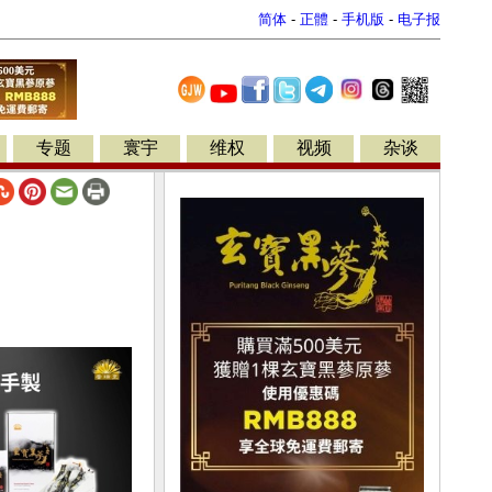
简体
-
正體
-
手机版
-
电子报
专题
寰宇
维权
视频
杂谈