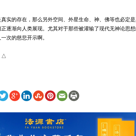


是真实的存在，那么另外空间、外星生命、神、佛等也必定是
切正逐渐向人类展现。尤其对于那些被灌输了现代无神论思想
一次的慈悲开示啊。

）△
ww.renminbao.com/rmb/articles/2026/5/19/95236.html