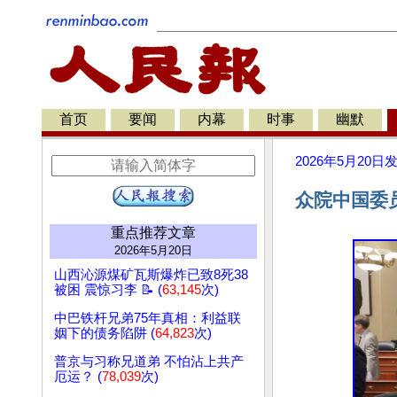
首页
要闻
内幕
时事
幽默
2026年5月20日
众院中国委
重点推荐文章
2026年5月20日
山西沁源煤矿瓦斯爆炸已致8死38
被困 震惊习李 📝 (
63,145
次)
中巴铁杆兄弟75年真相：利益联
姻下的债务陷阱 (
64,823
次)
普京与习称兄道弟 不怕沾上共产
厄运？ (
78,039
次)