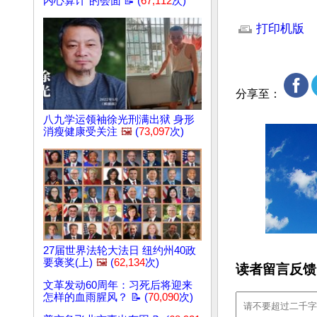
内心算计”的会面 📝 (
67,112
次)
文章网址: http://w
打印机版
分享至：
八九学运领袖徐光刑满出狱 身形
消瘦健康受关注
🖼️
(
73,097
次)
27届世界法轮大法日 纽约州40政
要褒奖(上)
🖼️
(
62,134
次)
读者留言反馈
文革发动60周年：习死后将迎来
怎样的血雨腥风？ 📝 (
70,090
次)