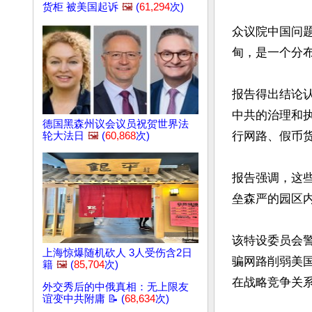
货柜 被美国起诉
🖼️
(
61,294
次)
众议院中国问
甸，是一个分
报告得出结论
中共的治理和
德国黑森州议会议员祝贺世界法
行网路、假币
轮大法日
🖼️
(
60,868
次)
报告强调，这
垒森严的园区内
该特设委员会
上海惊爆随机砍人 3人受伤含2日
骗网路削弱美
籍
🖼️
(
85,704
次)
在战略竞争关
外交秀后的中俄真相：无上限友
谊变中共附庸 📝 (
68,634
次)