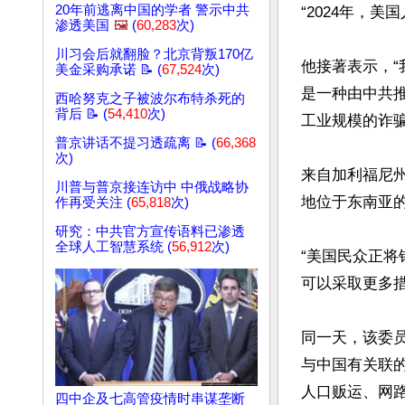
20年前逃离中国的学者 警示中共
“2024年，
渗透美国
🖼️
(
60,283
次)
川习会后就翻脸？北京背叛170亿
他接著表示，
美金采购承诺 📝 (
67,524
次)
是一种由中共
西哈努克之子被波尔布特杀死的
背后 📝 (
54,410
次)
工业规模的诈骗
普京讲话不提习透疏离 📝 (
66,368
次)
来自加利福尼
川普与普京接连访中 中俄战略协
地位于东南亚的
作再受关注 (
65,818
次)
研究：中共官方宣传语料已渗透
全球人工智慧系统 (
56,912
次)
“美国民众正
可以采取更多措
同一天，该委
与中国有关联的
人口贩运、网路
四中企及七高管疫情时串谋垄断