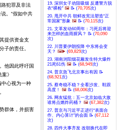
19. 深圳女子劝阻吸烟 反遭警方脱
网路犯罪及非法
衣“裸检”
🖼️
📝 (
70,705
次)
说。“假如中共
20. 甩开中共 朝鲜改宪法塑造“正
常国家”形象
🖼️
📝 (
70,115
次)
21. 文革发动60周年：习死后将迎
来怎样的血雨腥风？ 📝 (
70,090
次)
其提供资金支
22. 川普要伊朗投降 中东将会变
分子的责任。

天？
🖼️▶️
(
69,829
次)
23. 湖南浏阳烟花厰发生特大爆炸
21死61伤
🖼️
📝 (
68,949
次)
。他因此呼吁国
24. 普京急飞北京事出有因 📝
法案》
(
68,921
次)
联的诈骗中心视为一种
25. 蔡奇稳不稳？全看沙发、鞋跟
高度！
🖼️
📝 (
68,006
次)


26. 网友猛批：五一北京如临大敌
谁将点燃炸药桶？
🖼️
(
67,382
次)
势群体，并损害
27. 普京与习近平正进行“表面合
作、内心算计”的会面 📝 (
67,112
次)
28. 四件大事齐发 改朝换代在即