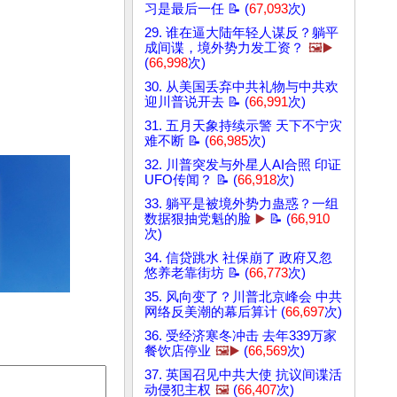
习是最后一任 📝 (
67,093
次)
29. 谁在逼大陆年轻人谋反？躺平
成间谍，境外势力发工资？
🖼️▶️
(
66,998
次)
30. 从美国丢弃中共礼物与中共欢
迎川普说开去 📝 (
66,991
次)
31. 五月天象持续示警 天下不宁灾
难不断 📝 (
66,985
次)
32. 川普突发与外星人AI合照 印证
UFO传闻？ 📝 (
66,918
次)
33. 躺平是被境外势力蛊惑？一组
数据狠抽党魁的脸
▶️
📝 (
66,910
次)
34. 信贷跳水 社保崩了 政府又忽
悠养老靠街坊 📝 (
66,773
次)
35. 风向变了？川普北京峰会 中共
网络反美潮的幕后算计 (
66,697
次)
36. 受经济寒冬冲击 去年339万家
餐饮店停业
🖼️▶️
(
66,569
次)
37. 英国召见中共大使 抗议间谍活
动侵犯主权
🖼️
(
66,407
次)