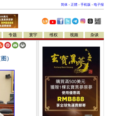
简体
-
正體
-
手机版
-
电子报
专题
寰宇
维权
视频
杂谈
（图）