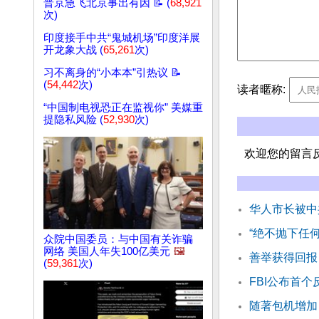
普京急飞北京事出有因 📝 (
68,921
次)
印度接手中共“鬼城机场”印度洋展
开龙象大战 (
65,261
次)
习不离身的“小本本”引热议 📝
(
54,442
次)
读者暱称:
“中国制电视恐正在监视你” 美媒重
提隐私风险 (
52,930
次)
欢迎您的留言
华人市长被中
“绝不抛下任
众院中国委员：与中国有关诈骗
网络 美国人年失100亿美元
🖼️
善举获得回报
(
59,361
次)
FBI公布首
随著包机增加