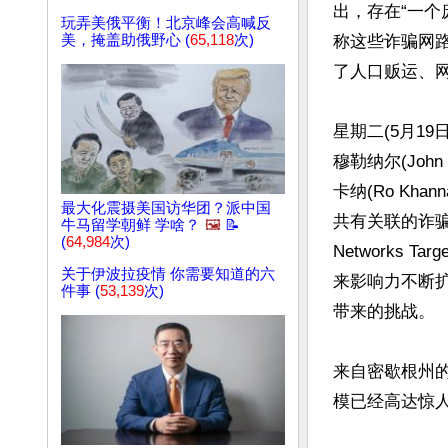
出，存在“一个
玩弄美俄平衡！北京峰会高喊反
美，掩盖助俄野心 (
65,118
次)
称这些诈骗网路
了人口贩运、网
星期二(5月1
穆勒纳尔(Joh
卡纳(Ro K
最大化震摄美国访华团？派中国
共有关联的诈骗网路的崛起
牛马留学朝鲜 学啥？
🖼️
📝
(
64,984
次)
Networks Tar
关于伊波拉疫情 你需要知道的六
来影响力不断
件事 (
53,139
次)
带来的挑战。

来自密歇根州
模已经高达惊人