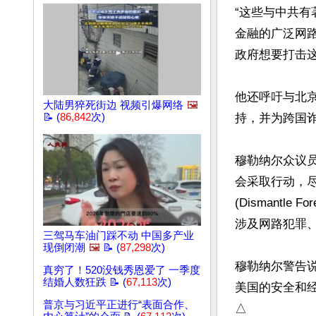
“这些与中共
金融的广泛网
政府想要打击这
他还呼吁与北
大陆男猝死街边 视频引爆网络
🖼️
📝 (
86,842
次)
持，并为跨国
穆勒纳尔众议
会采取行动，
(Dismantle
涉及网路犯罪
三驾马车油门踩不动 中国多产业
现倒闭潮
🖼️
📝 (
87,298
次)
穆勒纳尔警告
真穷了！520没钱秀恩爱了 一季度
结婚人数狂跌 📝 (
67,113
次)
美国的安全和经
普京与习近平正进行“表面合作、
△