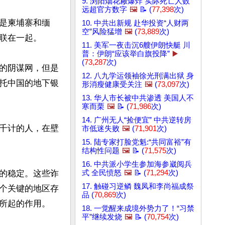
9. 浏阳烟花厰爆炸 实际死亡人数
远超官方数字
🖼️
📝 (
77,398
次)
是柬埔寨和缅
10. 中共出新规 赴华投资“人财两
空”风险猛增
🖼️
(
73,889
次)
联在一起。

11. 美军一夜击沉6艘伊朗快艇 川
普：伊朗“应该举白旗投降”
▶️
(
73,287
次)
的阴谋网，但是
12. 八九学运领袖徐光刑满出狱 身
托中国的地下银
形消瘦健康受关注
🖼️
(
73,097
次)
13. 华人市长被中共渗透 美国人不
寒而栗
🖼️
📝 (
71,986
次)
14. 广州无人“捡便宜” 中共逆转房
千计的人，在壁
市低迷失败
🖼️
(
71,901
次)
15. 陆专家打脸党魁:“共同富裕”有
结构性问题
🖼️
📝 (
71,575
次)
16. 中共派小学生参加海参崴阅兵
的稳定。这些诈
式 全民愤怒
🖼️
📝 (
71,294
次)
17. 触碰习逆鳞 魏凤和李尚福成祭
个关键的地区存
品 (
70,869
次)
所起的作用。

18. 一觉醒来成境外势力了！“习禁
平”继续发烧
🖼️
📝 (
70,754
次)