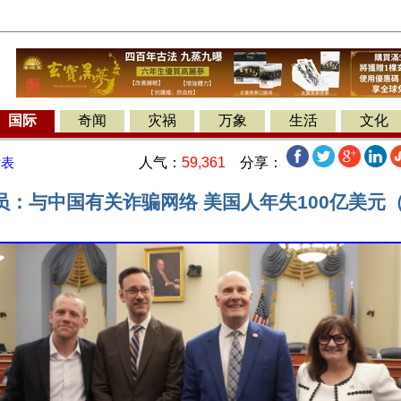
国际
奇闻
灾祸
万象
生活
文化
人气：
59,361
分享：
发表
员：与中国有关诈骗网络 美国人年失100亿美元