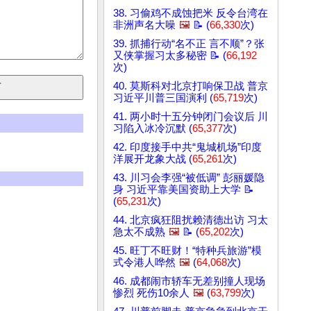
38. 习偷鸡不成蚀把米 反令台湾在
非洲声名大噪
🖼️
📝 (
66,330
次)
39. 抓捕行动“名不正 言不顺”？张
又侠掌握习太多秘密 📝 (
66,192
次)
40. 莫斯科对北京打响保卫战 普京
习近平川普三国演利 (
65,719
次)
41. 两小时十五分钟闭门会议后 川
习陷入冰冷沉默 (
65,377
次)
42. 印度接手中共“鬼城机场”印度
洋展开龙象大战 (
65,261
次)
43. 川习会李强“被低调” 彭丽媛隐
身 习近平靠美国资助上大学 📝
(
65,231
次)
44. 北京疯狂阻扰赖清德出访 习太
急太不成熟
🖼️
📝 (
65,202
次)
45. 旺丁不旺财！“特种兵旅游”模
式令港人哗然
🖼️
(
64,068
次)
46. 成都闹市轿车无差别撞人现场
惨烈 死伤10余人
🖼️
(
63,799
次)