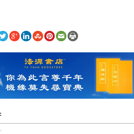
ww.renminbao.com/rmb/articles/2026/5/20/95253.html
: