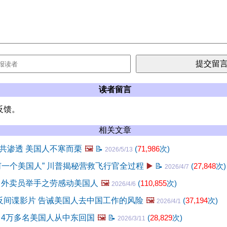
读者留言
反馈。
相关文章
共渗透 美国人不寒而栗
🖼️
📝
(
71,986
次)
2026/5/13
何一个美国人” 川普揭秘营救飞行官全过程
▶️
📝
(
27,848
次)
2026/4/7
 外卖员举手之劳感动美国人
🖼️
(
110,855
次)
2026/4/6
个反间谍影片 告诫美国人去中国工作的风险
🖼️
(
37,194
次)
2026/4/1
 4万多名美国人从中东回国
🖼️
📝
(
28,829
次)
2026/3/11