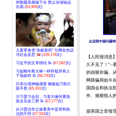
伊朗最高领袖下令 禁止浓缩铀运
出国 (
63,909
次)
众议院中国问题特设
儿童零食变“杀蚁新药” 引网友热议
与社会反思
🖼️
(
109,178
次)
【人民报消息】
习近平的文革情结 📝 (
67,082
次)
久不见了！”-
习如晚年斯大林一样怀疑所有人
的凶狠诈骗。
下场如何 📝 (
66,793
次)
网路骗局如今
日本出现神秘感冒 喉咙如刀割久
国国会和执法
咳不愈 (
65,331
次)
作、规模惊人的
川习普习会后，习老大缘何要急
急去见金三胖 📝 (
67,177
次)
从川普访华之旅看美中监管和执
据美国之音报
法的不同 (
67,933
次)