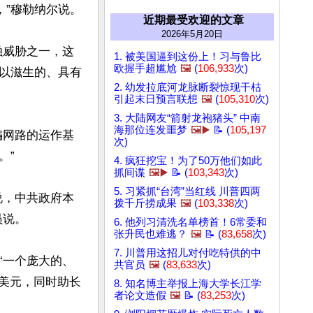
，”穆勒纳尔说。

近期最受欢迎的文章
2026年5月20日
融威胁之一，这
1. 被美国逼到这份上！习与鲁比
欧握手超尴尬
🖼️
(
106,933
次)
以滋生的、具有
2. 幼发拉底河龙脉断裂惊现干枯
引起末日预言联想
🖼️
(
105,310
次)
3. 大陆网友“箭射龙袍猪头” 中南
海那位连发噩梦
🖼️▶️
📝 (
105,197
骗网路的运作基
次)
”

4. 疯狂挖宝！为了50万他们如此
抓间谍
🖼️▶️
📝 (
103,343
次)
5. 习紧抓“台湾”当红线 川普四两
说，中共政府本
拨千斤捞成果
🖼️
(
103,338
次)
说。

6. 他列习清洗名单榜首！6常委和
张升民也难逃？
🖼️
📝 (
83,658
次)
7. 川普用这招儿对付吃特供的中
“一个庞大的、
共官员
🖼️
(
83,633
次)
亿美元，同时助长
8. 知名博主举报上海大学长江学
者论文造假
🖼️
📝 (
83,253
次)