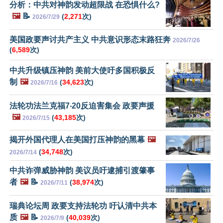
分析：中共对神韵发动超限战 在恐惧什么?
🖼️
📝
(
2,271
次)
2026/7/29
美国政要声讨共产主义 中共意识形态末路狂奔
2026/7/26
(
6,589
次)
中共升级镇压神韵 美前大使吁多国积极反
制
🖼️
(
34,623
次)
2026/7/16
法轮功法兰克福7‧20反迫害集会 政要声援
🖼️
(
43,185
次)
2026/7/15
揭开外国代理人在美国打压神韵的黑幕
🖼️
(
34,748
次)
2026/7/14
中共诈弹威胁神韵 美议员吁逮捕引渡肇事
者
🖼️
📝
(
38,974
次)
2026/7/11
瑞典论坛周 政要支持法轮功 吁认清中共本
质
🖼️
📝
(
40,039
次)
2026/7/9