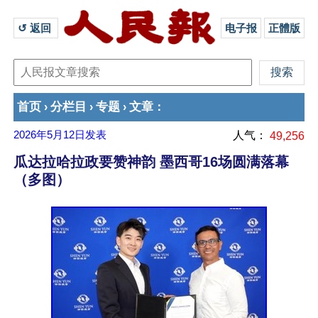
↺ 返回 
电子报
正體版
首页
分栏目
专题
文章
›
›
›
：
2026年5月12日
发表
人气：
49,256
瓜达拉哈拉政要赞神韵 墨西哥16场圆满落幕
（多图）