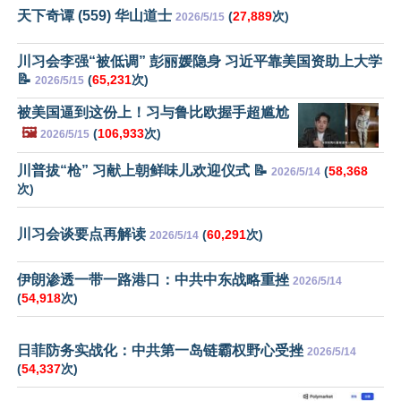
天下奇谭 (559) 华山道士
(
27,889
次)
2026/5/15
川习会李强“被低调” 彭丽媛隐身 习近平靠美国资助上大学
📝
(
65,231
次)
2026/5/15
被美国逼到这份上！习与鲁比欧握手超尴尬
🖼️
(
106,933
次)
2026/5/15
川普拔“枪” 习献上朝鲜味儿欢迎仪式 📝
(
58,368
2026/5/14
次)
川习会谈要点再解读
(
60,291
次)
2026/5/14
伊朗渗透一带一路港口：中共中东战略重挫
2026/5/14
(
54,918
次)
日菲防务实战化：中共第一岛链霸权野心受挫
2026/5/14
(
54,337
次)