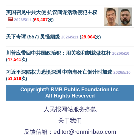
英国召见中共大使 抗议间谍活动侵犯主权
🖼️
(
66,407
次)
2026/5/11
天下奇谭 (557) 灵怪姻缘
(
29,064
次)
2026/5/11
川普应带回中共国政治犯：用关税和制裁做杠杆
2026/5/10
(
47,541
次)
习近平深陷权力恐惧深渊 中南海死亡倒计时加速
2026/5/10
(
51,516
次)
Copyright© RMB Public Foundation Inc.
All Rights Reserved
人民报网站服务条款
关于我们
反馈信箱：
editor@renminbao.com