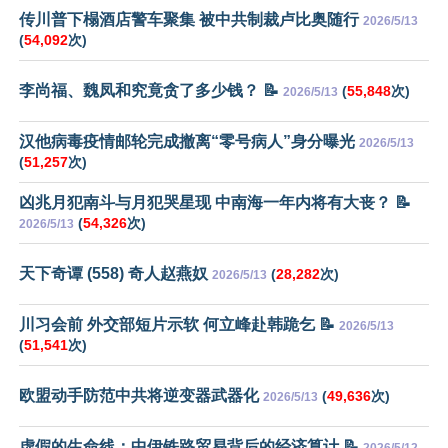
传川普下榻酒店警车聚集 被中共制裁卢比奥随行
2026/5/13
(
54,092
次)
李尚福、魏凤和究竟贪了多少钱？ 📝
(
55,848
次)
2026/5/13
汉他病毒疫情邮轮完成撤离“零号病人”身分曝光
2026/5/13
(
51,257
次)
凶兆月犯南斗与月犯哭星现 中南海一年内将有大丧？ 📝
(
54,326
次)
2026/5/13
天下奇谭 (558) 奇人赵燕奴
(
28,282
次)
2026/5/13
川习会前 外交部短片示软 何立峰赴韩跪乞 📝
2026/5/13
(
51,541
次)
欧盟动手防范中共将逆变器武器化
(
49,636
次)
2026/5/13
虚假的生命线：中伊铁路贸易背后的经济算计 📝