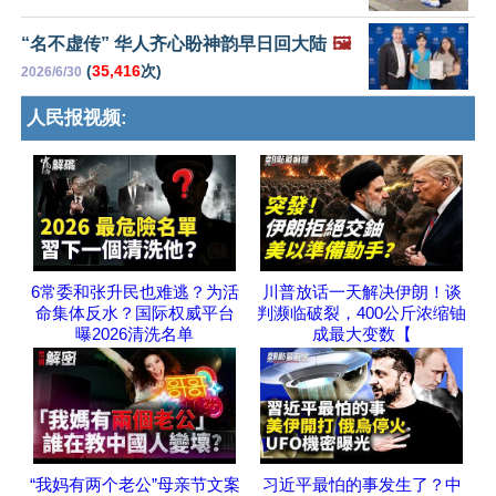
“名不虚传” 华人齐心盼神韵早日回大陆
🖼️
(
35,416
次)
2026/6/30
人民报视频:
6常委和张升民也难逃？为活
川普放话一天解决伊朗！谈
命集体反水？国际权威平台
判濒临破裂，400公斤浓缩铀
曝2026清洗名单
成最大变数【
“我妈有两个老公”母亲节文案
习近平最怕的事发生了？中