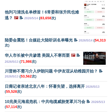
他列习清洗名单榜首！6常委和张升民也难
逃？
🖼️
📝
(
83,658
次)
2026/5/14
陆委会震怒！台媒赴大陆听训名单曝光 📝
(
54,313
2026/5/14
次)
华人市长被中共渗透 美国人不寒而栗
🖼️
📝
(
71,986
次)
2026/5/13
川普称不需习介入伊朗问题 中伊友谊从幼稚园开始？ 📝
(
53,562
次)
2026/5/13
日裔记者亲述北京八年：怀著失望，选择离开
2026/5/13
(
55,528
次)
10兆美元海底危机：中共电缆威胁笼罩川习会 📝
2026/5/13
(
57,114
次)