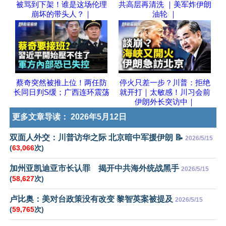
被骂到下架！谁是这场伦理
共高层再清洗 ｜美军炸伊朗
崩坏的带头人？｜
油轮 ｜
蔡奇突然被推上位！两任防
停火只差一步？川普：拒绝
长同日判S缓；广西连环震荡
就开打｜太敏感！川习会前
伊朗外长突访中｜
更多文章导读：
2026年5月12日
双面人外交：川普访华之际 北京暗中军援伊朗 📝
2026/5/15
(
63,066
次)
加州亚凯迪亚市长认罪 揭开中共海外统战黑手
2026/5/15
(
58,627
次)
卢比奥：美对台政策没有改变 黎智英案被提及
2026/5/15
(
59,765
次)