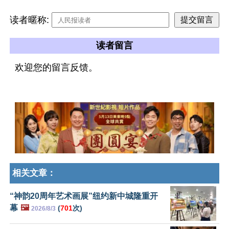
读者暱称:
读者留言
欢迎您的留言反馈。
相关文章：
“神韵20周年艺术画展”纽约新中城隆重开
幕
🖼️
(
701
次)
2026/8/3