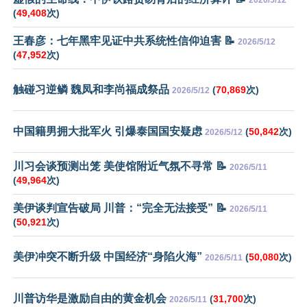
2026/5/12
(
49,408
次)
王春彦：七年黑牢见证中共系统性信仰迫害 📝
2026/5/12
(
47,952
次)
触碰习逆鳞 魏凤和李尚福成祭品
(
70,869
次)
2026/5/12
中国籍男拥大批军火 引爆泰国国安疑虑
(
50,842
次)
2026/5/12
川习会谈预测出笼 美使馆附近气氛不寻常 📝
2026/5/11
(
49,964
次)
美伊谈判宣告破局 川普：“完全无法接受” 📝
2026/5/11
(
50,921
次)
美伊冲突不断升级 中国经济“身陷火海”
(
50,080
次)
2026/5/11
川普访华是激励自由的黄金机会
(
31,700
次)
2026/5/11