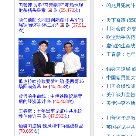
习禁评 改称“习禁躺平” 靶场惊现
凶兆月犯南斗
射杀猪头皇帝
🖼️
📝 (
55,470
次)
两任前防长同日判死缓 中共军报
天下奇谭 (55
强调“绝不能有二心”
🖼️
📝 (
37,911
川习会前 外
次)
欧盟动手防范
虚假的生命线
王春彦：七年
触碰习逆鳞 
中国籍男拥大
瓜达拉哈拉政要赞神韵 墨西哥16
川习会谈预测
场圆满落幕
🖼️
(
49,256
次)
美伊谈判宣告
虚假的生命线：中伊铁路贸易背
后的经济算计 📝 (
49,408
次)
美伊冲突不断
王春彦：七年黑牢见证中共系统
性信仰迫害 📝 (
47,952
次)
川普访华是激
触碰习逆鳞 魏凤和李尚福成祭品
英国召见中共
(
70,869
次)