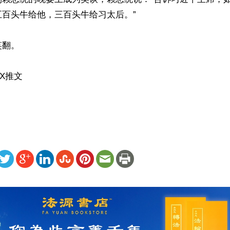
百头牛给他，三百头牛给习太后。”

翻。

推文 

ww.renminbao.com/rmb/articles/2026/5/12/95179.html