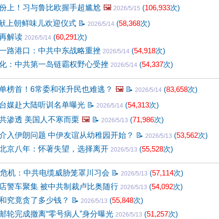
份上！习与鲁比欧握手超尴尬
🖼️
(
106,933
次)
2026/5/15
 习献上朝鲜味儿欢迎仪式
📝
(
58,368
次)
2026/5/14
点再解读
(
60,291
次)
2026/5/14
一路港口：中共中东战略重挫
(
54,918
次)
2026/5/14
化：中共第一岛链霸权野心受挫
(
54,337
次)
2026/5/14
单榜首！6常委和张升民也难逃？
🖼️
📝
(
83,658
次)
2026/5/14
台媒赴大陆听训名单曝光
📝
(
54,313
次)
2026/5/14
共渗透 美国人不寒而栗
🖼️
📝
(
71,986
次)
2026/5/13
介入伊朗问题 中伊友谊从幼稚园开始？
📝
(
53,562
次)
2026/5/13
北京八年：怀著失望，选择离开
(
55,528
次)
2026/5/13
底危机：中共电缆威胁笼罩川习会
📝
(
57,114
次)
2026/5/13
店警车聚集 被中共制裁卢比奥随行
(
54,092
次)
2026/5/13
和究竟贪了多少钱？
📝
(
55,848
次)
2026/5/13
邮轮完成撤离“零号病人”身分曝光
(
51,257
次)
2026/5/13