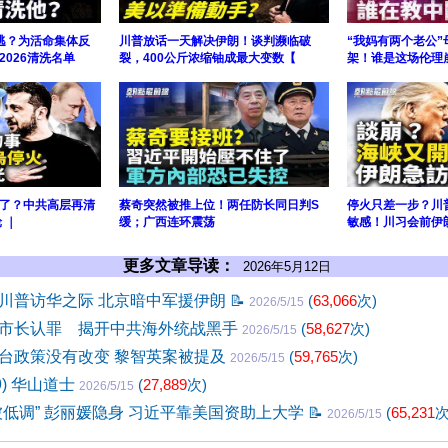
逃？为活命集体反
川普放话一天解决伊朗！谈判濒临破
“我妈有两个老公
026清洗名单
裂，400公斤浓缩铀成最大变数【
架！谁是这场伦理
了？中共高层再清
蔡奇突然被推上位！两任防长同日判S
停火只差一步？川
 ｜
缓；广西连环震荡
敏感！川习会前伊
更多文章导读：
2026年5月12日
川普访华之际 北京暗中军援伊朗
📝
(
63,066
次)
2026/5/15
市长认罪 揭开中共海外统战黑手
(
58,627
次)
2026/5/15
台政策没有改变 黎智英案被提及
(
59,765
次)
2026/5/15
9) 华山道士
(
27,889
次)
2026/5/15
被低调” 彭丽媛隐身 习近平靠美国资助上大学
📝
(
65,231
次
2026/5/15