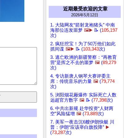
近期最受欢迎的文章
2026年5月12日
1. 大陆网友“箭射龙袍猪头” 中南
海那位连发噩梦
🖼️▶️
📝 (
105,197
次)
2. 疯狂挖宝！为了50万他们如此
抓间谍
🖼️▶️
📝 (
103,343
次)
3. 逃亡欧洲的新疆警察：“再教育
营”是挥之不去的噩梦
🖼️
(
89,279
次)
4. 专访新唐人钢琴大赛评委主
席：传统音乐的力量
🖼️
(
79,774
次)
5. 浏阳烟花厰爆炸 实际死亡人数
远超官方数字
🖼️
📝 (
77,398
次)
6. 中共出新规 赴华投资“人财两
空”风险猛增
🖼️
(
73,889
次)
7. 美军一夜击沉6艘伊朗快艇 川
普：伊朗“应该举白旗投降”
▶️
(
73,287
次)