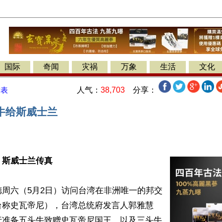
国际
奇闻
灾祸
万象
生活
文化
人气：
38,703
分享：
发表
牛给斯威士兰
】
斯威士兰传真
周六（5月2日）访问台湾在非洲唯一的邦交
台称史瓦帝尼），台湾总统府发言人郭雅慧
行准备五头牛致赠史瓦帝尼国王，以及三头牛