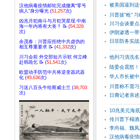
被美国逼到这
汉他病毒疫情邮轮完成撤离“零号
病人”身分曝光 (
51,257
次)
川普拔“枪”
凶兆月犯南斗与月犯哭星现 中南
川习会谈要
海一年内将有大丧？ 📝 (
54,326
次)
伊朗渗透一带
日菲防务实战
余茂春：川普应拒绝中共虚伪的
相互尊重要求 📝 (
41,332
次)
川习会前 外交部短片示软 何立峰
他列习清洗名
赴韩跪乞 📝 (
51,541
次)
陆委会震怒！
欧盟动手防范中共将逆变器武器
华人市长被中
化 (
49,636
次)
川普称不需习
习送八百头牛给斯威士兰 (
38,703
次)
日裔记者亲述
10兆美元海
传川普下榻酒
李尚福、魏凤
汉他病毒疫情