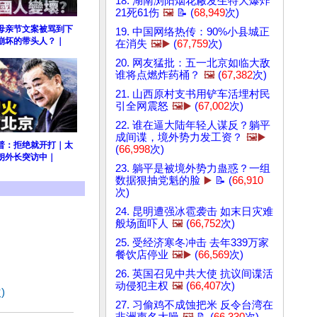
18. 湖南浏阳烟花厰发生特大爆炸
21死61伤
🖼️
📝 (
68,949
次)
”母亲节文案被骂到下
19. 中国网络热传：90%小县城正
崩坏的带头人？｜
在消失
🖼️▶️
(
67,759
次)
20. 网友猛批：五一北京如临大敌
谁将点燃炸药桶？
🖼️
(
67,382
次)
21. 山西原村支书用铲车活埋村民
引全网震怒
🖼️▶️
(
67,002
次)
22. 谁在逼大陆年轻人谋反？躺平
成间谍，境外势力发工资？
🖼️▶️
普：拒绝就开打｜太
(
66,998
次)
朗外长突访中｜
23. 躺平是被境外势力蛊惑？一组
数据狠抽党魁的脸
▶️
📝 (
66,910
次)
24. 昆明遭强冰雹袭击 如末日灾难
般场面吓人
🖼️
(
66,752
次)
25. 受经济寒冬冲击 去年339万家
餐饮店停业
🖼️▶️
(
66,569
次)
26. 英国召见中共大使 抗议间谍活
动侵犯主权
🖼️
(
66,407
次)
)
27. 习偷鸡不成蚀把米 反令台湾在