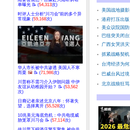
单曝光 📝 (
54,313
次)
美国战地摄影
时评人士分析“川习会”前的多个异
常现象 (
59,168
次)
港府打压出版
美众议院国防
巴纽突关闭台
广西女哭洪灾
抓紧战略契机
台湾经济为何
华人市长被中共渗透 美国人不寒
而栗
🖼️
📝 (
71,986
次)
巴威台风过境
川普称不需习介入伊朗问题 中伊
北京战狼狂骂
友谊从幼稚园开始？ 📝 (
53,562
次)
日裔记者亲述北京八年：怀著失
望，选择离开 (
55,528
次)
10兆美元海底危机：中共电缆威
胁笼罩川习会 📝 (
57,114
次)
传川普下榻酒店警车聚集 被中共