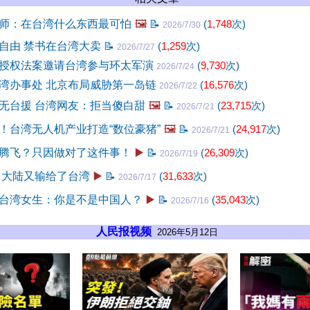
师：在台湾什么东西最可怕
🖼️
📝
(
1,748
次)
2026/7/30
自由 禁书在台湾大卖
📝
(
1,259
次)
2026/7/27
授权法案邀请台湾参与环太军演
(
9,730
次)
2026/7/24
湾办事处 北京布局威胁第一岛链
(
16,576
次)
2026/7/22
无台援 台湾网友：拒当傻白甜
🖼️
📝
(
23,715
次)
2026/7/21
！台湾无人机产业打造“数位豪猪”
🖼️
📝
(
24,917
次)
2026/7/21
腾飞？只因做对了这件事！
▶️
📝
(
26,309
次)
2026/7/19
 大陆又输给了台湾
▶️
📝
(
31,633
次)
2026/7/17
台湾女生：你是不是中国人？
▶️
📝
(
35,043
次)
2026/7/16
人民报视频
2026年5月12日