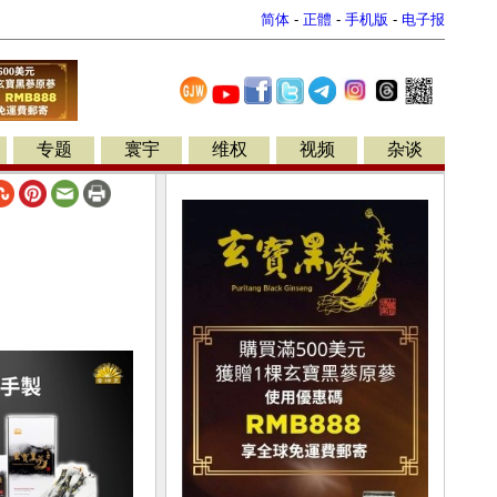
简体
-
正體
-
手机版
-
电子报
专题
寰宇
维权
视频
杂谈