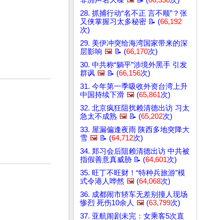
非洲声名大噪
🖼️
📝 (
66,330
次)
28. 抓捕行动“名不正 言不顺”？张
又侠掌握习太多秘密 📝 (
66,192
次)
29. 美伊冲突给海湾国家带来的深
层影响
🖼️
📝 (
66,170
次)
30. 中共称“躺平”涉境外黑手 引发
群讽
🖼️
📝 (
66,156
次)
31. 今年第一季吸收外资台湾上升
中国持续下滑
🖼️
(
65,861
次)
32. 北京疯狂阻扰赖清德出访 习太
急太不成熟
🖼️
📝 (
65,202
次)
33. 屋漏偏逢夜雨 陕西多地突降大
雪
🖼️
📝 (
64,712
次)
34. 郑习会后阻赖清德出访 中共被
指假善意真威胁 📝 (
64,601
次)
35. 旺丁不旺财！“特种兵旅游”模
式令港人哗然
🖼️
(
64,068
次)
36. 成都闹市轿车无差别撞人现场
惨烈 死伤10余人
🖼️
(
63,799
次)
37. 亚航闹剧未完：女乘客5次直