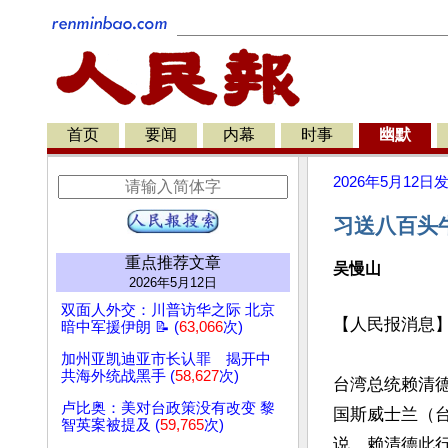
首页
要闻
内幕
时事
幽默
2026年5月12日
习送八百头
重点推荐文章
吴慢山
2026年5月12日
双面人外交：川普访华之际 北京
【人民报消息
暗中军援伊朗 📝 (
63,066
次)
加州亚凯迪亚市长认罪 揭开中
共海外统战黑手 (
58,627
次)
台湾总统赖清德
卢比奥：美对台政策没有改变 黎
国斯威士兰（
智英案被提及 (
59,765
次)
说，赖清德此