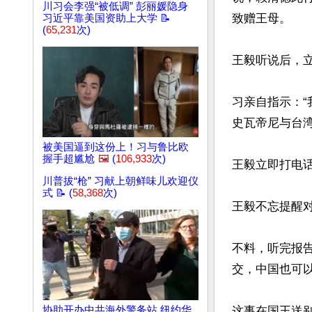
川习会李强“被低调” 彭丽媛隐身
致赠王母。

习近平靠美国资助上大学 📝
(
65,231
次)
王毅听说后，立
习亲自指示：
史瓦帝尼与台湾
被美国逼到这份上！习与鲁比欧
握手超尴尬
🖼️
(
106,933
次)
王毅立即打电话
川普拔“枪” 习献上朝鲜味儿欢迎仪
式 📝 (
58,368
次)
王毅不忘提醒对
不料，听完报
交，中国也可以
协助开办中共海外警务站 纽约华
这事在国王送