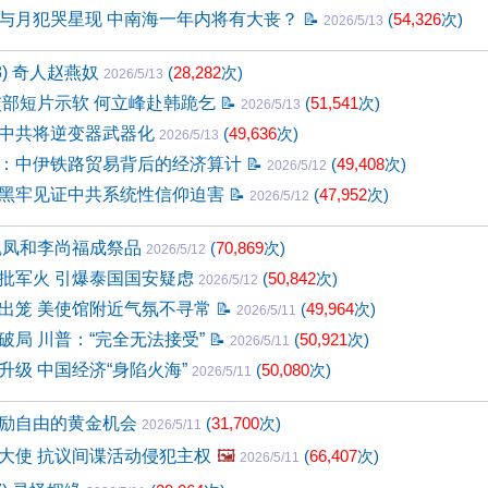
与月犯哭星现 中南海一年内将有大丧？
📝
(
54,326
次)
2026/5/13
8) 奇人赵燕奴
(
28,282
次)
2026/5/13
交部短片示软 何立峰赴韩跪乞
📝
(
51,541
次)
2026/5/13
中共将逆变器武器化
(
49,636
次)
2026/5/13
：中伊铁路贸易背后的经济算计
📝
(
49,408
次)
2026/5/12
黑牢见证中共系统性信仰迫害
📝
(
47,952
次)
2026/5/12
魏凤和李尚福成祭品
(
70,869
次)
2026/5/12
批军火 引爆泰国国安疑虑
(
50,842
次)
2026/5/12
出笼 美使馆附近气氛不寻常
📝
(
49,964
次)
2026/5/11
破局 川普：“完全无法接受”
📝
(
50,921
次)
2026/5/11
升级 中国经济“身陷火海”
(
50,080
次)
2026/5/11
励自由的黄金机会
(
31,700
次)
2026/5/11
大使 抗议间谍活动侵犯主权
🖼️
(
66,407
次)
2026/5/11