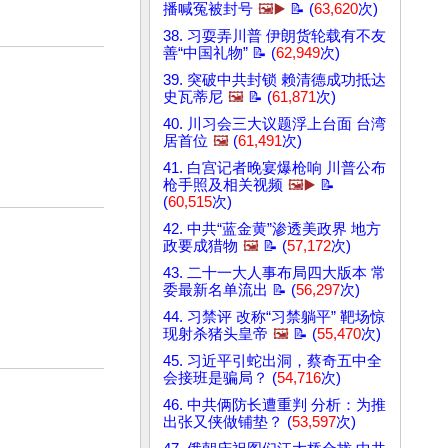
播喊冤被封号
🖼️▶️
📝 (
63,620
次)
38. 习耍弄川普 伊朗货轮载有不友
善“中国礼物” 📝 (
62,949
次)
39. 突破中共封锁 赖清德成功抵达
史瓦蒂尼
🖼️
📝 (
61,871
次)
40. 川习会三大议题浮上台面 台湾
居首位
🖼️
(
61,491
次)
41. 白宫记者晚宴爆枪响 川普公布
枪手照及相关视频
🖼️▶️
📝
(
60,515
次)
42. 中共“蓝金黄”渗透美政界 地方
政要成猎物
🖼️
📝 (
57,172
次)
43. 二十一大人事布局四大版本 常
委最新名单流出 📝 (
56,297
次)
44. 习禁评 改称“习禁躺平” 靶场惊
现射杀猪头皇帝
🖼️
📝 (
55,470
次)
45. 习近平引蛇出洞，蔡奇五中全
会接班是骗局？ (
54,716
次)
46. 中共俩防长遭重判 分析：为推
出张又侠做铺垫？ (
53,597
次)