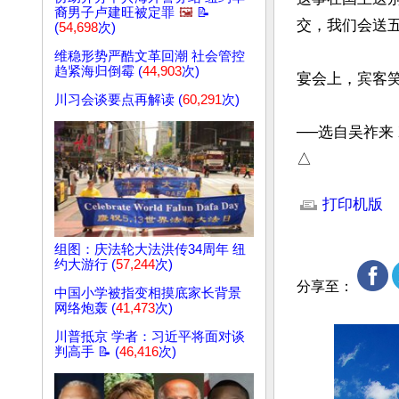
裔男子卢建旺被定罪
🖼️
📝
交，我们会送五
(
54,698
次)
维稳形势严酷文革回潮 社会管控
趋紧海归倒霉 (
44,903
次)
宴会上，宾客笑
川习会谈要点再解读 (
60,291
次)
──选自吴祚来 X
△
文章网址: http://w
打印机版
组图：庆法轮大法洪传34周年 纽
约大游行 (
57,244
次)
分享至：
中国小学被指变相摸底家长背景
网络炮轰 (
41,473
次)
川普抵京 学者：习近平将面对谈
判高手 📝 (
46,416
次)