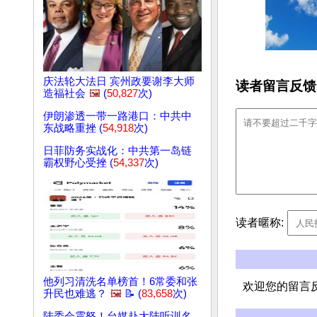
庆法轮大法日 宾州政要谢李大师
读者留言反馈
造福社会
🖼️
(
50,827
次)
伊朗渗透一带一路港口：中共中
东战略重挫 (
54,918
次)
日菲防务实战化：中共第一岛链
霸权野心受挫 (
54,337
次)
读者暱称:
他列习清洗名单榜首！6常委和张
欢迎您的留言
升民也难逃？
🖼️
📝 (
83,658
次)
陆委会震怒！台媒赴大陆听训名