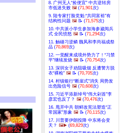
8. 广州无人“捡便宜” 中共逆转房
市低迷失败
🖼️
(
71,901
次)
9. 陆专家打脸党魁:“共同富裕”有
结构性问题
🖼️
📝 (
71,575
次)
10. 中共派小学生参加海参崴阅兵
式 全民愤怒
🖼️
📝 (
71,294
次)
11. 触碰习逆鳞 魏凤和李尚福成祭
品 (
70,869
次)
12. 一觉醒来成境外势力了！“习禁
平”继续发烧
🖼️
📝 (
70,754
次)
13. 深圳女子劝阻吸烟 反遭警方脱
衣“裸检”
🖼️
📝 (
70,705
次)
14. 村镇银行“断崖式”消失 局势发
出危险信号
🖼️
(
70,608
次)
15. 习近平添新绰号“伟大剁首”李
彦宏也反了？
🖼️
(
70,476
次)
16. 甩开中共 朝鲜改宪法塑造“正
常国家”形象
🖼️
📝 (
70,115
次)
17. 川普要伊朗投降 中东将会变
天？
🖼️▶️
(
69,829
次)