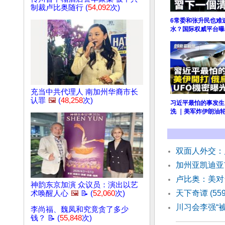
制裁卢比奥随行 (
54,092
次)
6常委和张升民也难
水？国际权威平台曝2
充当中共代理人 南加州华裔市长
认罪
🖼️
(
48,258
次)
习近平最怕的事发生
洗 ｜美军炸伊朗油轮
双面人外交：
加州亚凯迪亚
卢比奥：美对
神韵东京加演 众议员：演出以艺
天下奇谭 (55
术唤醒人心
🖼️
📝 (
52,060
次)
川习会李强“
李尚福、魏凤和究竟贪了多少
钱？ 📝 (
55,848
次)