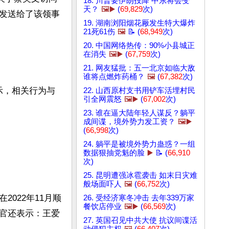
18. 川普要伊朗投降 中东将会变
天？
🖼️▶️
(
69,829
次)
发送给了该领事
19. 湖南浏阳烟花厰发生特大爆炸
21死61伤
🖼️
📝 (
68,949
次)
20. 中国网络热传：90%小县城正
在消失
🖼️▶️
(
67,759
次)
21. 网友猛批：五一北京如临大敌
谁将点燃炸药桶？
🖼️
(
67,382
次)
一表示，相关行为与
22. 山西原村支书用铲车活埋村民
引全网震怒
🖼️▶️
(
67,002
次)
23. 谁在逼大陆年轻人谋反？躺平
成间谍，境外势力发工资？
🖼️▶️
(
66,998
次)
24. 躺平是被境外势力蛊惑？一组
数据狠抽党魁的脸
▶️
📝 (
66,910
次)
25. 昆明遭强冰雹袭击 如末日灾难
般场面吓人
🖼️
(
66,752
次)
022年11月顺
26. 受经济寒冬冲击 去年339万家
餐饮店停业
🖼️▶️
(
66,569
次)
官还表示：王爱
27. 英国召见中共大使 抗议间谍活