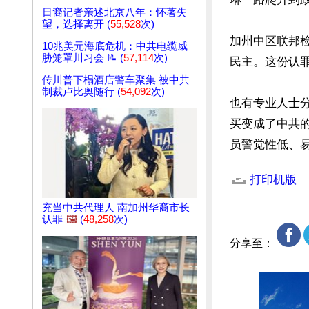
日裔记者亲述北京八年：怀著失
望，选择离开 (
55,528
次)
加州中区联邦检察
10兆美元海底危机：中共电缆威
胁笼罩川习会 📝 (
57,114
次)
民主。这份认
传川普下榻酒店警车聚集 被中共
制裁卢比奥随行 (
54,092
次)
也有专业人士分
买变成了中共
员警觉性低、
文章网址: http://w
打印机版
充当中共代理人 南加州华裔市长
认罪
🖼️
(
48,258
次)
分享至：