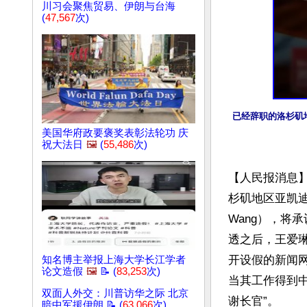
川习会聚焦贸易、伊朗与台海
(
47,567
次)
已经辞职的洛杉矶地
美国华府政要褒奖表彰法轮功 庆
祝大法日
🖼️
(
55,486
次)
【人民报消息
杉矶地区亚凯迪亚市
Wang），将
透之后，王爱琳与
开设假的新闻
知名博主举报上海大学长江学者
论文造假
🖼️
📝 (
83,253
次)
当其工作得到
双面人外交：川普访华之际 北京
谢长官”。

暗中军援伊朗 📝 (
63,066
次)