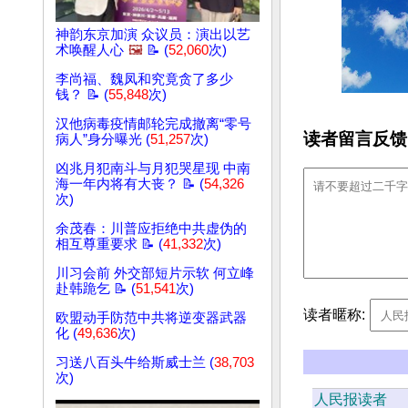
神韵东京加演 众议员：演出以艺
术唤醒人心
🖼️
📝 (
52,060
次)
李尚福、魏凤和究竟贪了多少
钱？ 📝 (
55,848
次)
汉他病毒疫情邮轮完成撤离“零号
读者留言反馈
病人”身分曝光 (
51,257
次)
凶兆月犯南斗与月犯哭星现 中南
海一年内将有大丧？ 📝 (
54,326
次)
余茂春：川普应拒绝中共虚伪的
相互尊重要求 📝 (
41,332
次)
川习会前 外交部短片示软 何立峰
赴韩跪乞 📝 (
51,541
次)
读者暱称:
欧盟动手防范中共将逆变器武器
化 (
49,636
次)
习送八百头牛给斯威士兰 (
38,703
次)
人民报读者