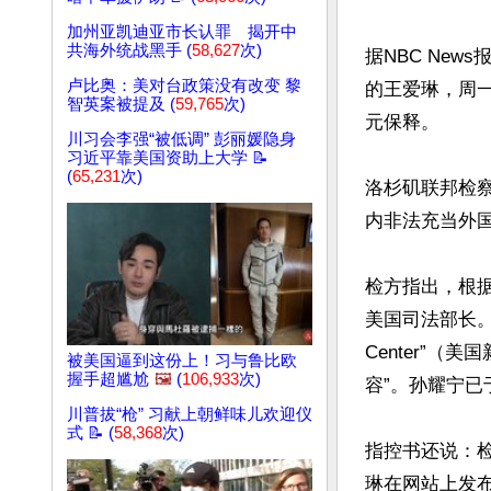
加州亚凯迪亚市长认罪 揭开中
共海外统战黑手 (
58,627
次)
据NBC New
卢比奥：美对台政策没有改变 黎
的王爱琳，周一
智英案被提及 (
59,765
次)
元保释。

川习会李强“被低调” 彭丽媛隐身
习近平靠美国资助上大学 📝
(
65,231
次)
洛杉矶联邦检
内非法充当外国
检方指出，根
美国司法部长。王
Center”
被美国逼到这份上！习与鲁比欧
握手超尴尬
🖼️
(
106,933
次)
容”。孙耀宁已
川普拔“枪” 习献上朝鲜味儿欢迎仪
式 📝 (
58,368
次)
指控书还说：检
琳在网站上发布