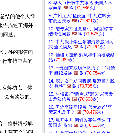
8. 华人市长被中共渗透 美国人不
寒而栗
🖼️
📝 (
71,986
次)
9. 广州无人“捡便宜” 中共逆转房
中总结的他个人经
市低迷失败
🖼️
(
71,901
次)
报告描述了海外
10. 陆专家打脸党魁:“共同富裕”有
问题。

结构性问题
🖼️
📝 (
71,575
次)
11. 中共派小学生参加海参崴阅兵
式 全民愤怒
🖼️
📝 (
71,294
次)
此，孙的报告向
12. 触碰习逆鳞 魏凤和李尚福成祭
品 (
70,869
次)
举行支持中共的
13. 一觉醒来成境外势力了！“习禁
平”继续发烧
🖼️
📝 (
70,754
次)
14. 深圳女子劝阻吸烟 反遭警方脱
衣“裸检”
🖼️
📝 (
70,705
次)
市有炼功点，你
15. 村镇银行“断崖式”消失 局势发
，会有奖赏的。
出危险信号
🖼️
(
70,608
次)
16. 习近平添新绰号“伟大剁首”李
彦宏也反了？
🖼️
(
70,476
次)
17. 甩开中共 朝鲜改宪法塑造“正
给一位驻洛杉矶
常国家”形象
🖼️
📝 (
70,115
次)
关于蔡英文访问