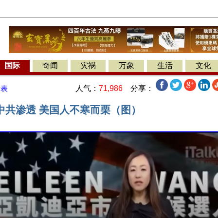
国际
奇闻
灾祸
万象
生活
文化
人气：
71,986
分享：
发表
中共渗透 美国人不寒而栗（图）