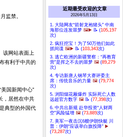
近期最受欢迎的文章
2026年5月13日
月监禁。

1. 大陆网友“箭射龙袍猪头” 中南
海那位连发噩梦
🖼️▶️
📝 (
105,197
次)
2. 疯狂挖宝！为了50万他们如此
抓间谍
🖼️▶️
📝 (
103,343
次)
。该网站表面上
3. 逃亡欧洲的新疆警察：“再教育
布有利于中共的
营”是挥之不去的噩梦
🖼️
(
89,279
次)
4. 专访新唐人钢琴大赛评委主
席：传统音乐的力量
🖼️
(
79,774
次)
美国新闻中心”
5. 浏阳烟花厰爆炸 实际死亡人数
长，居然在中共
远超官方数字
🖼️
📝 (
77,398
次)
是典型的外国代
6. 中共出新规 赴华投资“人财两
空”风险猛增
🖼️
(
73,889
次)
7. 美军一夜击沉6艘伊朗快艇 川
普：伊朗“应该举白旗投降”
▶️
(
73,287
次)