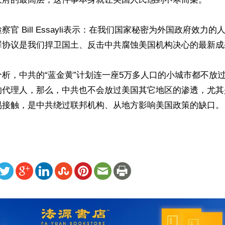
官 Bill Essayli表示：在我们国家秘密为外国政府效力
罪协议是我们捍卫国土、反击中共腐蚀美国机构决心的最新成果
析，中共的“蓝金黄”计划连一座5万多人口的小城市都不放
的代理人，那么，中共也不会放过美国其它地区的渗透，尤其
易接触，是中共绕过联邦机构、从地方影响美国政策的缺口。
ww.renminbao.com/rmb/articles/2026/5/13/95193.html