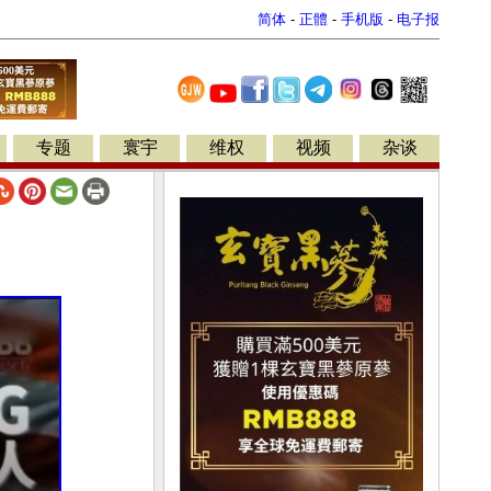
简体
-
正體
-
手机版
-
电子报
专题
寰宇
维权
视频
杂谈