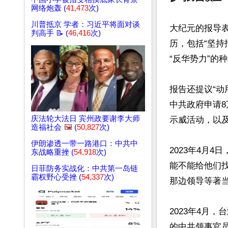
网络炮轰 (
41,473
次)
川普抵京 学者：习近平将面对谈
大纪元的报导表
判高手 📝 (
46,416
次)
历，包括“坚
“反华势力”的
报告还提议“
中共政府申请8
庆法轮大法日 宾州政要谢李大师
示威活动，以及
造福社会
🖼️
(
50,827
次)
伊朗渗透一带一路港口：中共中
2023年4月
东战略重挫 (
54,918
次)
能不能给他们
日菲防务实战化：中共第一岛链
霸权野心受挫 (
54,337
次)
那边领导等著当
2023年4月
的中共领事官