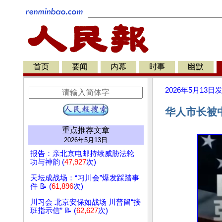
首页
要闻
内幕
时事
幽默
2026年5月13日
华人市长被
重点推荐文章
2026年5月13日
报告：亲北京电邮持续威胁法轮
功与神韵 (
47,927
次)
天坛成战场：“习川会”爆发踩踏事
件 📝 (
61,896
次)
川习会 北京安保如战场 川普留“接
班指示信” 📝 (
62,627
次)