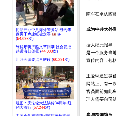
陈军在承认贿赂
成为中共大外
协助开办中共海外警务站 纽约华
裔男子卢建旺被定罪
🖼️
📝
(
54,698
次)
据大纪元报导
维稳形势严酷文革回潮 社会管控
趋紧海归倒霉 (
44,903
次)
是一个服务当
川习会谈要点再解读 (
60,291
次)
宣传内容，包括
王爱琳通过微
网站上。有一
官员面前如此
理人需要向司法
组图：庆法轮大法洪传34周年 纽
约大游行 (
57,244
次)
参与跨国镇压
中国小学被指变相摸底家长背景