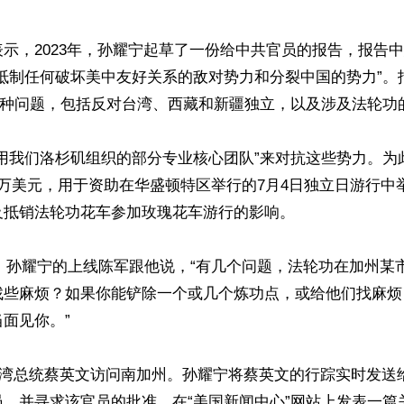
示，2023年，孙耀宁起草了一份给中共官员的报告，报告
持抵制任何破坏美中友好关系的敌对势力和分裂中国的势力”。
种种问题，包括反对台湾、西藏和新疆独立，以及涉及法轮功的
动用我们洛杉矶组织的部分专业核心团队”来对抗这些势力。为
万美元，用于资助在华盛顿特区举行的7月4日独立日游行中
抵销法轮功花车参加玫瑰花车游行的影响。

4日，孙耀宁的上线陈军跟他说，“有几个问题，法轮功在加州某
找些麻烦？如果你能铲除一个或几个炼功点，或给他们找麻烦
面见你。”

，台湾总统蔡英文访问南加州。孙耀宁将蔡英文的行踪实时发送
员，并寻求该官员的批准，在“美国新闻中心”网站上发表一篇