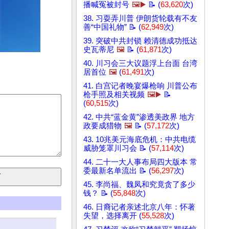
播喊冤被封号
🖼️▶️
📝 (
63,620
次)
38. 习耍弄川普 伊朗货轮载有不友
善“中国礼物” 📝 (
62,949
次)
39. 突破中共封锁 赖清德成功抵达
史瓦蒂尼
🖼️
📝 (
61,871
次)
40. 川习会三大议题浮上台面 台湾
居首位
🖼️
(
61,491
次)
41. 白宫记者晚宴爆枪响 川普公布
枪手照及相关视频
🖼️▶️
📝
(
60,515
次)
42. 中共“蓝金黄”渗透美政界 地方
政要成猎物
🖼️
📝 (
57,172
次)
43. 10兆美元海底危机：中共电缆
威胁笼罩川习会 📝 (
57,114
次)
44. 二十一大人事布局四大版本 常
委最新名单流出 📝 (
56,297
次)
45. 李尚福、魏凤和究竟贪了多少
钱？ 📝 (
55,848
次)
46. 日裔记者亲述北京八年：怀著
失望，选择离开 (
55,528
次)