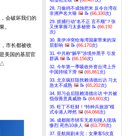
动侵犯主权
🖼️
(
66,407
次)
28. 习偷鸡不成蚀把米 反令台湾在
非洲声名大噪
🖼️
📝 (
66,330
次)
的人，会破坏我们的
29. 抓捕行动“名不正 言不顺”？张
。

又侠掌握习太多秘密 📝 (
66,192
次)
30. 美伊冲突给海湾国家带来的深
过，市长都被收
层影响
🖼️
📝 (
66,170
次)
31. 中共称“躺平”涉境外黑手 引发
是美国的基层官
群讽
🖼️
📝 (
66,156
次)
△
32. 今年第一季吸收外资台湾上升
中国持续下滑
🖼️
(
65,861
次)
33. 北京疯狂阻扰赖清德出访 习太
急太不成熟
🖼️
📝 (
65,202
次)
34. 郑习会后阻赖清德出访 中共被
指假善意真威胁 📝 (
64,601
次)
35. 旺丁不旺财！“特种兵旅游”模
式令港人哗然
🖼️
(
64,068
次)
36. 成都闹市轿车无差别撞人现场
惨烈 死伤10余人
🖼️
(
63,799
次)
37. 亚航闹剧未完：女乘客5次直