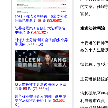
的文章。孙耀
官员。

他列习清洗名单榜首！6常委和张
升民也难逃？
🖼️
📝 (
83,658
次)
难逃法律惩治
陆委会震怒！台媒赴大陆听训名
单曝光 📝 (
54,313
次)
时评人士分析“川习会”前的多个异
王爱琳的律师布莱恩
常现象 (
59,168
次)
她的个人生活及
律师称，“她为
王爱琳被指控的
华人市长被中共渗透 美国人不寒
而栗
🖼️
📝 (
71,986
次)
洛杉矶地区联邦
川普称不需习介入伊朗问题 中伊
利当选市议员
友谊从幼稚园开始？ 📝 (
53,562
次)
琳一路爬升到