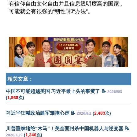
有信仰自由文化自由并且信息透明度高的国家，
可能就会有很强的“韧性”和“办法”。
相关文章：
中国不可能超越美国 习近平最上头的事黄了 📝
2026/8/3
(
1,968
次)
习近平狂喊政治建军难掩心虚 📝
(
2,483
次)
2026/8/2
川普重拳堵绝“木马”！美全面封杀中国机器人与逆变器 📝
(
1,240
次)
2026/7/29