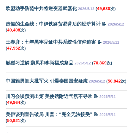
欧盟动手防范中共将逆变器武器化
(
49,636
次)
2026/5/13
虚假的生命线：中伊铁路贸易背后的经济算计 📝
2026/5/12
(
49,408
次)
王春彦：七年黑牢见证中共系统性信仰迫害 📝
2026/5/12
(
47,952
次)
触碰习逆鳞 魏凤和李尚福成祭品
(
70,869
次)
2026/5/12
中国籍男拥大批军火 引爆泰国国安疑虑
(
50,842
次)
2026/5/12
川习会谈预测出笼 美使馆附近气氛不寻常 📝
2026/5/11
(
49,964
次)
美伊谈判宣告破局 川普：“完全无法接受” 📝
2026/5/11
(
50,921
次)