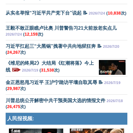
从实名举报“习近平共产党下台”说起 📝
(
10,838
次)
2026/7/24
王毅不敢正眼瞧卢比奥 川普警告习21大前放老实点儿
(
12,159
次)
2026/7/24
习近平扛起三“大黑锅”拽著中共向地狱狂奔 📝
2026/7/20
(
24,267
次)
《维尼的终局2》大结局《红潮将落》今上
线
🖼️▶️
(
31,538
次)
2026/7/19
金正恩怒甩习近平 王沪宁跪访平壤自取其辱 📝
2026/7/19
(
29,987
次)
川普总统公开解密中共干预美国大选的情报文件
2026/7/18
(
26,475
次)
人民报视频: