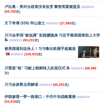
卢比奥：美对台政策没有改变 黎智英案被提及
2026/5/15
(
59,765
次)
天下奇谭 (559) 华山道士
(
27,889
次)
2026/5/15
川习会李强“被低调” 彭丽媛隐身 习近平靠美国资助上大学
📝
(
65,231
次)
2026/5/15
被美国逼到这份上！习与鲁比欧握手超尴尬
🖼️
(
106,933
次)
2026/5/15
川普拔“枪” 习献上朝鲜味儿欢迎仪式 📝
(
58,368
2026/5/14
次)
川习会谈要点再解读
(
60,291
次)
2026/5/14
伊朗渗透一带一路港口：中共中东战略重挫
2026/5/14
(
54,918
次)