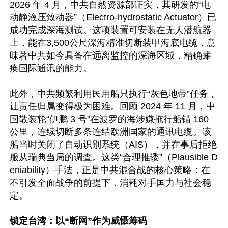
2026 年 4 月，中共自然资源部证实，其研发的“电
动静液压致动器”（Electro-hydrostatic Actuator）已
成功完成深海测试。这项装置可安装在无人潜航器
上，能在3,500公尺深海精准切断装甲海底电缆，意
味著中共如今具备在远离监控的深海区域，精确瘫
痪国际通讯的能力。

此外，中共频繁利用民用船只执行“灰色地带”任务，
让责任归属变得极为困难。回顾 2024 年 11 月，中
国散装轮“伊鹏 3 号”在波罗的海涉嫌拖行船锚 160 
公里，连续切断多条连结欧洲国家的通讯电缆。该
船当时关闭了自动识别系统（AIS），并在事后拒绝
服从瑞典当局的调查。这类“合理推诿”（Plausible D
eniability）手法，正是中共混合战的核心策略：在
不引发全面战争的前提下，消耗对手国力与社会稳
定。 

锁定台湾：以“断网”作为威慑筹码