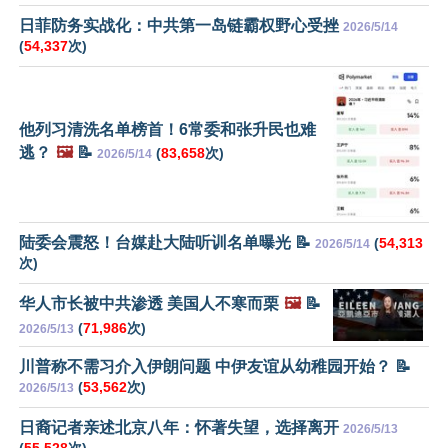
日菲防务实战化：中共第一岛链霸权野心受挫
2026/5/14
(
54,337
次)
他列习清洗名单榜首！6常委和张升民也难
逃？
🖼️
📝
(
83,658
次)
2026/5/14
陆委会震怒！台媒赴大陆听训名单曝光 📝
(
54,313
2026/5/14
次)
华人市长被中共渗透 美国人不寒而栗
🖼️
📝
(
71,986
次)
2026/5/13
川普称不需习介入伊朗问题 中伊友谊从幼稚园开始？ 📝
(
53,562
次)
2026/5/13
日裔记者亲述北京八年：怀著失望，选择离开
2026/5/13
(
55,528
次)