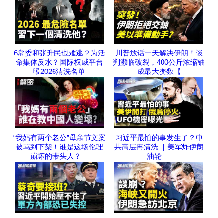
6常委和张升民也难逃？为活
川普放话一天解决伊朗！谈
命集体反水？国际权威平台
判濒临破裂，400公斤浓缩铀
曝2026清洗名单
成最大变数【
“我妈有两个老公”母亲节文案
习近平最怕的事发生了？中
被骂到下架！谁是这场伦理
共高层再清洗 ｜美军炸伊朗
崩坏的带头人？｜
油轮 ｜