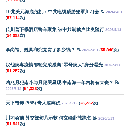
10兆美元海底危机：中共电缆威胁笼罩川习会 📝
2026/5/13
(
57,114
次)
传川普下榻酒店警车聚集 被中共制裁卢比奥随行
2026/5/13
(
54,092
次)
李尚福、魏凤和究竟贪了多少钱？ 📝
(
55,848
次)
2026/5/13
汉他病毒疫情邮轮完成撤离“零号病人”身分曝光
2026/5/13
(
51,257
次)
凶兆月犯南斗与月犯哭星现 中南海一年内将有大丧？ 📝
(
54,326
次)
2026/5/13
天下奇谭 (558) 奇人赵燕奴
(
28,282
次)
2026/5/13
川习会前 外交部短片示软 何立峰赴韩跪乞 📝
2026/5/13
(
51,541
次)