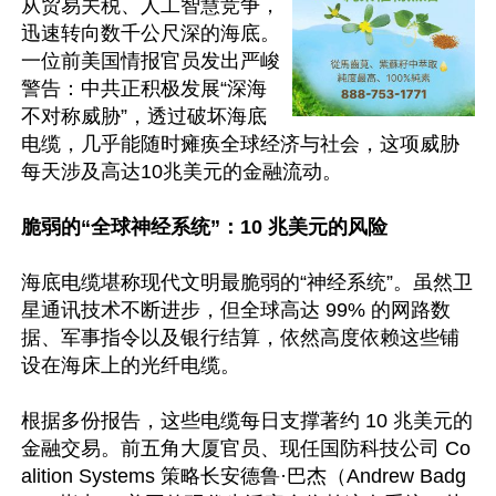
从贸易关税、人工智慧竞争，
迅速转向数千公尺深的海底。
一位前美国情报官员发出严峻
警告：中共正积极发展“深海
不对称威胁”，透过破坏海底
电缆，几乎能随时瘫痪全球经济与社会，这项威胁
每天涉及高达10兆美元的金融流动。

脆弱的“全球神经系统”：10 兆美元的风险
海底电缆堪称现代文明最脆弱的“神经系统”。虽然卫
星通讯技术不断进步，但全球高达 99% 的网路数
据、军事指令以及银行结算，依然高度依赖这些铺
设在海床上的光纤电缆。  

根据多份报告，这些电缆每日支撑著约 10 兆美元的
金融交易。前五角大厦官员、现任国防科技公司 Co
alition Systems 策略长安德鲁·巴杰（Andrew Badg