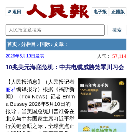
↺ 返回 
电子报
正體版
首页
分栏目
国际
文章
›
›
›
：
2026年5月13日
发表
人气：
57,114
10兆美元海底危机：中共电缆威胁笼罩川习会
【人民报消息】（人民报记者
丽君
编译报导）根据《福斯新
闻》（Fox News）记者 Emm
a Bussey 2026年5月10日的
报导，当美国总统川普准备在
北京与中共国家主席习近平举
行关键会晤之际，全球焦点正