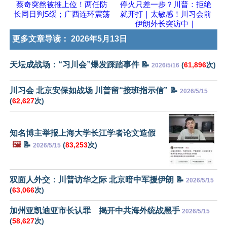
蔡奇突然被推上位！两任防
停火只差一步？川普：拒绝
长同日判S缓；广西连环震荡
就开打｜太敏感！川习会前
伊朗外长突访中｜
更多文章导读：
2026年5月13日
天坛成战场：“习川会”爆发踩踏事件 📝
(
61,896
次)
2026/5/16
川习会 北京安保如战场 川普留“接班指示信” 📝
2026/5/15
(
62,627
次)
知名博主举报上海大学长江学者论文造假
🖼️
📝
(
83,253
次)
2026/5/15
双面人外交：川普访华之际 北京暗中军援伊朗 📝
2026/5/15
(
63,066
次)
加州亚凯迪亚市长认罪 揭开中共海外统战黑手
2026/5/15
(
58,627
次)