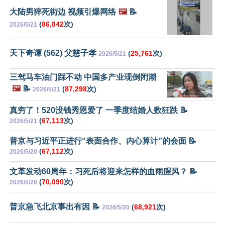
大陆男猝死街边 视频引爆网络
🖼️
📝
(
86,842
次)
2026/5/21
天下奇谭 (562) 父慈子孝
(
25,761
次)
2026/5/21
三驾马车油门踩不动 中国多产业现倒闭潮
🖼️
📝
(
87,298
次)
2026/5/21
真穷了！520没钱秀恩爱了 一季度结婚人数狂跌 📝
(
67,113
次)
2026/5/21
普京与习近平正进行“表面合作、内心算计”的会面 📝
(
67,112
次)
2026/5/20
文革发动60周年：习死后将迎来怎样的血雨腥风？ 📝
(
70,090
次)
2026/5/20
普京急飞北京事出有因 📝
(
68,921
次)
2026/5/20