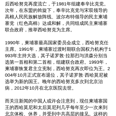
后西哈努克再度流亡，于1981年组建奉辛比克党。
次年，在东盟的斡旋下，奉辛比克党与宋双领导的
高棉人民民族解放阵线、波尔布特领导的民主柬埔
寨党（红色高棉）达成和解，共同组成民主柬埔寨
联合政府，推举西哈努克为主席。

1990年，柬埔寨最高国家委员会成立，西哈努克任
主席。1991年，柬埔寨过渡时期联合国权力机构于1
993年主持大选，其子诺罗敦·拉那烈与洪森分别当
选第一首相和第二首相，组建联合政府。1993年，
柬埔寨恢复君主立宪制，西哈努克再次即位为王。2
004年10月正式宣布退位，其子诺罗敦·西哈莫尼被
选举为新的国王。晚年的西哈努克多次到北京治
病，2012年10月在北京医院去世。

而关注新闻的中国人或许会注意到，现任柬埔寨国
王的西哈莫尼和太后莫尼列几乎每年至少一次来到
北京体检、休养，并受到中共高层的接见。这样的