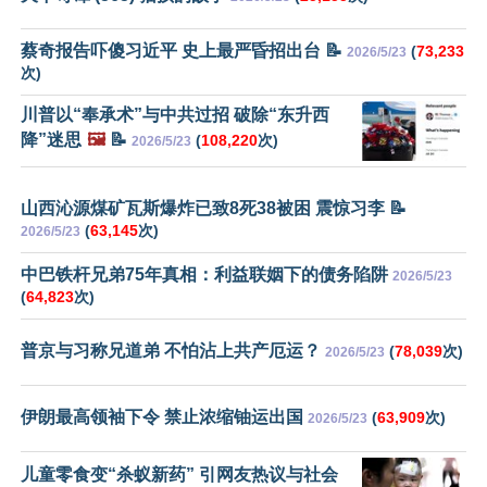
蔡奇报告吓傻习近平 史上最严昏招出台 📝
(
73,233
2026/5/23
次)
川普以“奉承术”与中共过招 破除“东升西
降”迷思
🖼️
📝
(
108,220
次)
2026/5/23
山西沁源煤矿瓦斯爆炸已致8死38被困 震惊习李 📝
(
63,145
次)
2026/5/23
中巴铁杆兄弟75年真相：利益联姻下的债务陷阱
2026/5/23
(
64,823
次)
普京与习称兄道弟 不怕沾上共产厄运？
(
78,039
次)
2026/5/23
伊朗最高领袖下令 禁止浓缩铀运出国
(
63,909
次)
2026/5/23
儿童零食变“杀蚁新药” 引网友热议与社会