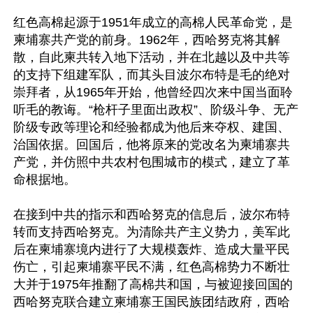
红色高棉起源于1951年成立的高棉人民革命党，是
柬埔寨共产党的前身。1962年，西哈努克将其解
散，自此柬共转入地下活动，并在北越以及中共等
的支持下组建军队，而其头目波尔布特是毛的绝对
崇拜者，从1965年开始，他曾经四次来中国当面聆
听毛的教诲。“枪杆子里面出政权”、阶级斗争、无产
阶级专政等理论和经验都成为他后来夺权、建国、
治国依据。回国后，他将原来的党改名为柬埔寨共
产党，并仿照中共农村包围城市的模式，建立了革
命根据地。

在接到中共的指示和西哈努克的信息后，波尔布特
转而支持西哈努克。为清除共产主义势力，美军此
后在柬埔寨境内进行了大规模轰炸、造成大量平民
伤亡，引起柬埔寨平民不满，红色高棉势力不断壮
大并于1975年推翻了高棉共和国，与被迎接回国的
西哈努克联合建立柬埔寨王国民族团结政府，西哈