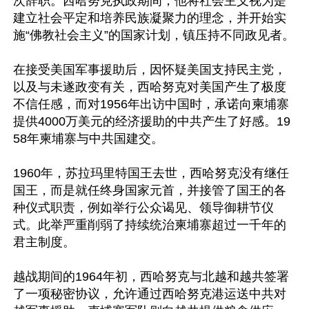
次辞职。西哈努克执政期间，他将社会主义视为是
建立社会平定和培养民族凝聚力的理念，并开始实
施“佛教社会主义”的国家计划，镇压持不同政见者。

在接受美国军事援助后，因怀疑美国支持民主党，
以及与未遂政变有关，西哈努克对美国产生了极度
不信任感，而对1956年出访中国时，承诺向柬埔寨
提供4000万美元的经济援助的中共产生了好感。19
58年柬埔寨与中共国建交。

1960年，苏拉玛里特国王去世，西哈努克没有继任
国王，而是就任终身国家元首，并接管了国王的各
种仪式职责，例如举行公众谒见、领导御耕节仪
式。此举严重削弱了持续统治柬埔寨超过一千年的
君主制度。

越战期间的1964年初，西哈努克与北越和越共签署
了一项秘密协议，允许通过西哈努克港运送中共对