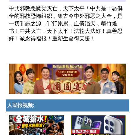
中共邪教恶魔党灭亡，天下太平！中共是十恶俱
全的邪教恐怖组织，集古今中外邪恶之大全，是
一切罪恶之源，罪行累累，血债滔天，罄竹难
书！中共灭亡，天下太平！法轮大法好！真善忍
好！诚念得福报！重塑生命得天援！
人民报视频: