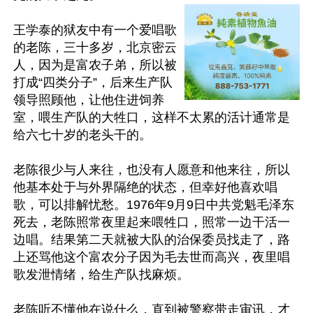
王学泰的狱友中有一个爱唱歌
的老陈，三十多岁，北京密云
人，因为是富农子弟，所以被
打成“四类分子”，后来生产队
领导照顾他，让他住进饲养
室，喂生产队的大牲口，这样不太累的活计通常是
给六七十岁的老头干的。

老陈很少与人来往，也没有人愿意和他来往，所以
他基本处于与外界隔绝的状态，但幸好他喜欢唱
歌，可以排解忧愁。1976年9月9日中共党魁毛泽东
死去，老陈照常夜里起来喂牲口，照常一边干活一
边唱。结果第二天就被大队的治保委员找走了，路
上还骂他这个富农分子因为毛去世而高兴，夜里唱
歌发泄情绪，给生产队找麻烦。

老陈听不懂他在说什么，直到被警察带走审讯，才