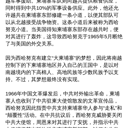
越军事援助。柬埔寨军队则向越共提供粮食供应，
同时得到中共10%的军事设备供应。此外，他还允
许越共在柬埔寨东部修建一条小道，以便其部队可
以从北越接受战争物资。这条小道后来被称为西哈
努克小道。当美国得知柬埔寨东部存在越共时，便
对其进行了轰炸，这导致西哈努克于1965年5月断绝
了与美国的外交关系。

因为西哈努克有建立“大柬埔寨”的梦想，因此将南越
控制下的下柬埔寨地区并入自己的王国中，是以对
南越境内的下高棉人、高地民族等少数民族予以支
持。不过，其梦想最终没有实现。

1966年中国文革爆发后，中共对外输出革命，柬埔
寨人也收到了中共驻柬大使馆散发的文革宣传品，
西哈努克因此指责中共支持柬埔寨华人参与“走私”和
“颠覆性”活动。在中共抗议后，西哈努克威胁要关闭
中共大使馆，周恩来对其进行了安抚，并指示中共