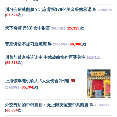
川习会后就翻脸？北京背叛170亿美金采购承诺 📝
2026/5/22
(
67,524
次)
天下奇谭 (563) 命中财富
(
25,923
次)
2026/5/22
普京讲话不提习透疏离 📝
(
66,368
次)
2026/5/22
川普与普京接连访中 中俄战略协作再受关注
2026/5/21
(
65,818
次)
上海惊爆随机砍人 3人受伤含2日籍
🖼️
(
85,704
次)
2026/5/21
外交秀后的中俄真相：无上限友谊变中共附庸 📝
2026/5/21
(
68,634
次)