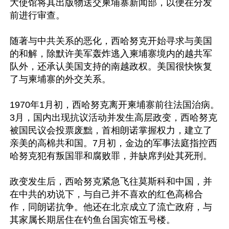
大使馆将其出版物送交柬埔寨新闻部，以便在分发
前进行审查。

随著与中共关系的恶化，西哈努克开始寻求与美国
的和解，除默许美军轰炸逃入柬埔寨境内的越共军
队外，还承认美国支持的南越政权。美国很快恢复
了与柬埔寨的外交关系。

1970年1月初，西哈努克离开柬埔寨前往法国治病。
3月，国内出现抗议活动并发生高层政变，西哈努克
被国民议会投票废黜，首相朗诺掌握权力，建立了
亲美的高棉共和国。7月初，金边的军事法庭指控西
哈努克犯有叛国罪和腐败罪，并缺席判处其死刑。

政变发生后，西哈努克紧急飞往莫斯科和中国，并
在中共的劝说下，与自己并不喜欢的红色高棉合
作，同朗诺抗争。他还在北京成立了流亡政府，与
其家属长期居住在钓鱼台国宾馆五号楼。
