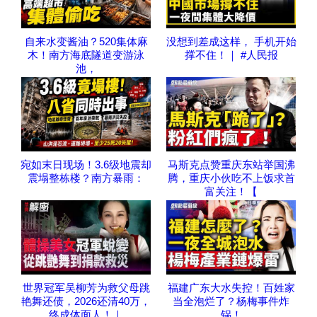
自来水变酱油？520集体麻
没想到差成这样， 手机开始
木！南方海底隧道变游泳
撑不住！｜ #人民报
池，
宛如末日现场！3.6级地震却
马斯克点赞重庆东站举国沸
震塌整栋楼？南方暴雨：
腾，重庆小伙吃不上饭求首
富关注！【
世界冠军吴柳芳为救父母跳
福建广东大水失控！百姓家
艳舞还债，2026还清40万，
当全泡烂了？杨梅事件炸
终成体面人！｜
锅！