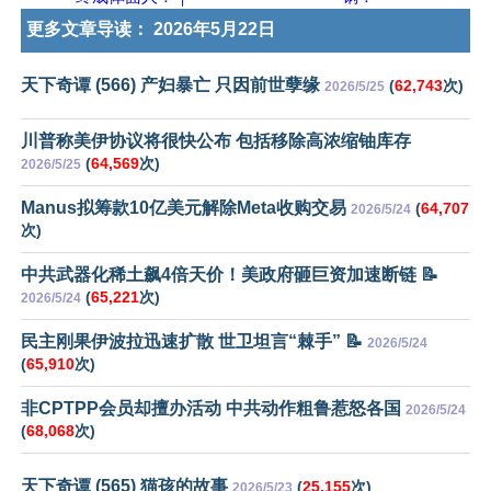
更多文章导读：
2026年5月22日
天下奇谭 (566) 产妇暴亡 只因前世孽缘
(
62,743
次)
2026/5/25
川普称美伊协议将很快公布 包括移除高浓缩铀库存
(
64,569
次)
2026/5/25
Manus拟筹款10亿美元解除Meta收购交易
(
64,707
2026/5/24
次)
中共武器化稀土飙4倍天价！美政府砸巨资加速断链 📝
(
65,221
次)
2026/5/24
民主刚果伊波拉迅速扩散 世卫坦言“棘手” 📝
2026/5/24
(
65,910
次)
非CPTPP会员却擅办活动 中共动作粗鲁惹怒各国
2026/5/24
(
68,068
次)
天下奇谭 (565) 猫孩的故事
(
25,155
次)
2026/5/23