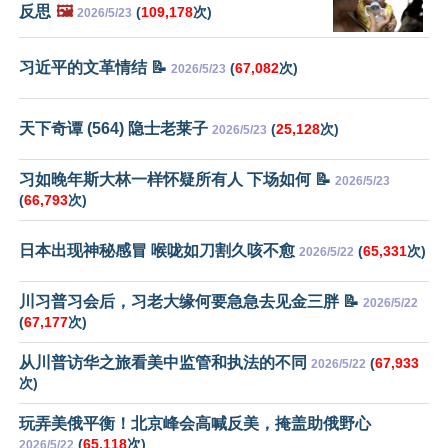
反思
🖼️
(
109,178
次)
2026/5/23
习近平的文革情结 📝
(
67,082
次)
2026/5/23
天下奇谭 (564) 隐士老莱子
(
25,128
次)
2026/5/23
习如晚年斯大林一样怀疑所有人 下场如何 📝
2026/5/23
(
66,793
次)
日本出现神秘感冒 喉咙如刀割久咳不愈
(
65,331
次)
2026/5/22
川习普习会后，习老大缘何要急急去见金三胖 📝
2026/5/22
(
67,177
次)
从川普访华之旅看美中监管和执法的不同
(
67,933
2026/5/22
次)
玩弄美俄平衡！北京峰会高喊反美，掩盖助俄野心
(
65,118
次)
2026/5/22