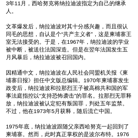
3年11月，西哈努克将纳拉迪波指定为自己的继承
人。

文革爆发后，纳拉迪波对其十分感兴趣，而且很认
同毛的思想，自认是个“共产主义者”，这是柬埔寨王
室无法接受的。于是，在1967年，纳拉迪波的学业
被中断，被送往法国深造。但是在翌年法国发生五
月风暴后，纳拉迪波被召回国内。

因精通中文，纳拉迪波在人民社会同盟机关报《柬
埔寨日报》担任中文版总编辑。1970年柬埔寨发生
政变后，纳拉迪波和拉那烈王子被高棉共和国的军
事法庭指控以“支持恐怖袭击”的罪名。拉那烈无罪释
放，纳拉迪波被认定犯有叛国罪，判处五年监禁。
不过，他在1973年5月获释，随后流亡中国。

1975年底，纳拉迪波跟随父亲西哈努克一起回到了
柬埔寨。然而，此时真正掌权的是波尔布特。1976