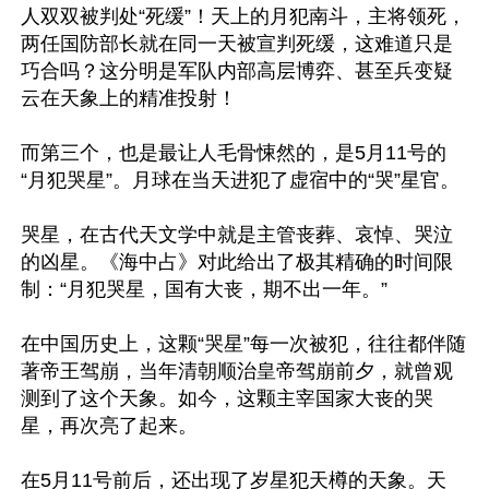
人双双被判处“死缓”！天上的月犯南斗，主将领死，
两任国防部长就在同一天被宣判死缓，这难道只是
巧合吗？这分明是军队内部高层博弈、甚至兵变疑
云在天象上的精准投射！

而第三个，也是最让人毛骨悚然的，是5月11号的
“月犯哭星”。月球在当天进犯了虚宿中的“哭”星官。

哭星，在古代天文学中就是主管丧葬、哀悼、哭泣
的凶星。《海中占》对此给出了极其精确的时间限
制：“月犯哭星，国有大丧，期不出一年。”

在中国历史上，这颗“哭星”每一次被犯，往往都伴随
著帝王驾崩，当年清朝顺治皇帝驾崩前夕，就曾观
测到了这个天象。如今，这颗主宰国家大丧的哭
星，再次亮了起来。

在5月11号前后，还出现了岁星犯天樽的天象。天