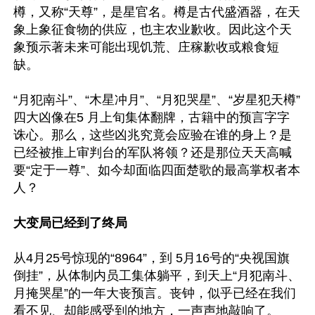
樽，又称“天尊”，是星官名。樽是古代盛酒器，在天
象上象征食物的供应，也主农业歉收。因此这个天
象预示著未来可能出现饥荒、庄稼歉收或粮食短
缺。 

“月犯南斗”、“木星冲月”、“月犯哭星”、“岁星犯天樽”
四大凶像在5 月上旬集体翻牌，古籍中的预言字字
诛心。那么，这些凶兆究竟会应验在谁的身上？是
已经被推上审判台的军队将领？还是那位天天高喊
要“定于一尊”、如今却面临四面楚歌的最高掌权者本
人？

大变局已经到了终局
从4月25号惊现的“8964”，到 5月16号的“央视国旗
倒挂”，从体制内员工集体躺平，到天上“月犯南斗、
月掩哭星”的一年大丧预言。丧钟，似乎已经在我们
看不见、却能感受到的地方，一声声地敲响了。
