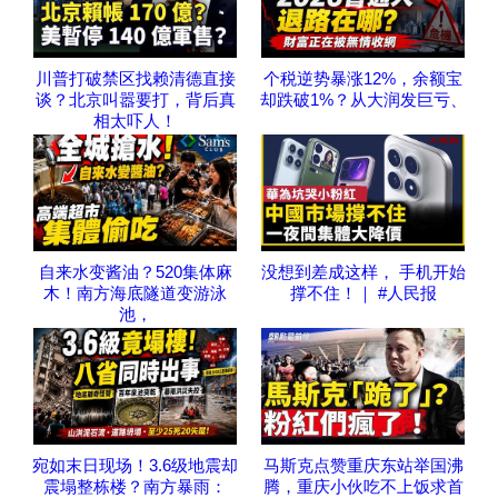
川普打破禁区找赖清德直接
个税逆势暴涨12%，余额宝
谈？北京叫嚣要打，背后真
却跌破1%？从大润发巨亏、
相太吓人！
自来水变酱油？520集体麻
没想到差成这样， 手机开始
木！南方海底隧道变游泳
撑不住！｜ #人民报
池，
宛如末日现场！3.6级地震却
马斯克点赞重庆东站举国沸
震塌整栋楼？南方暴雨：
腾，重庆小伙吃不上饭求首