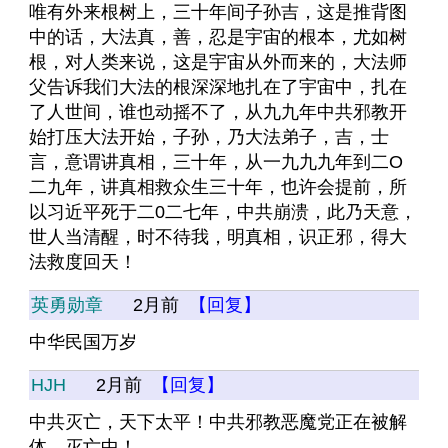
唯有外来根树上，三十年间子孙吉，这是推背图
中的话，大法真，善，忍是宇宙的根本，尤如树
根，对人类来说，这是宇宙从外而来的，大法师
父告诉我们大法的根深深地扎在了宇宙中，扎在
了人世间，谁也动摇不了，从九九年中共邪教开
始打压大法开始，子孙，乃大法弟子，吉，士
言，意谓讲真相，三十年，从一九九九年到二O
二九年，讲真相救众生三十年，也许会提前，所
以习近平死于二0二七年，中共崩溃，此乃天意，
世人当清醒，时不待我，明真相，识正邪，得大
法救度回天！
英勇勋章
2月前
【回复】
中华民国万岁
HJH
2月前
【回复】
中共灭亡，天下太平！中共邪教恶魔党正在被解
体、灭亡中！