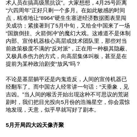
术人员在搞高级黑抗议”。大家想想，4月25号距离
“六四周年”正好只剩一个多月。在如此敏感的时间
点，精准地让“8964”硬生生塞进经济数据图表里闯
关成功；紧接著到了5月中旬，又给全中国来了一场
“国旗倒挂、火箭倒冲”的魔幻大戏。这难道不是体制
内部、宣传机器核心高层或技术团队里，那些对当
前政策极度不满的“反对派”，正在用一种极其隐蔽、
又极具杀伤力的方式，向高层集体叫板，甚至是在
提前为某种政治剧变“放风”吗？

不论是基层躺平还是内鬼造反，人间的宣传机器已
经翻车了。而中国古人经常讲一句话：“天垂象，见
吉凶。”当人间的喉舌开始出现这种不可思议的荒诞
剧时，我们把目光投向5月份的浩瀚星空，你会震惊
地发现，天意，似乎早就写好了剧本。

5月开局四大凶天像齐聚 