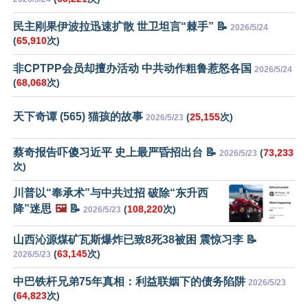
民主刚果伊波拉迅速扩散 世卫坦言“棘手” 📝
2026/5/24
(
65,910
次)
非CPTPP会员却擅办活动 中共动作粗鲁惹怒各国
2026/5/24
(
68,068
次)
天下奇谭 (565) 猫孩的故事
(
25,155
次)
2026/5/23
蔡奇报告吓傻习近平 史上最严昏招出台 📝
(
73,233
2026/5/23
次)
川普以“奉承术”与中共过招 破除“东升西
降”迷思
🖼️
📝
(
108,220
次)
2026/5/23
山西沁源煤矿瓦斯爆炸已致8死38被困 震惊习李 📝
(
63,145
次)
2026/5/23
中巴铁杆兄弟75年真相：利益联姻下的债务陷阱
2026/5/23
(
64,823
次)