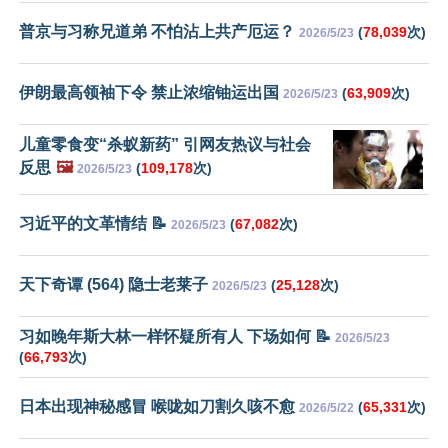
普京与习称兄道弟 不怕沾上共产厄运？
(
78,039
次)
2026/5/23
伊朗最高领袖下令 禁止浓缩铀运出国
(
63,909
次)
2026/5/23
儿童零食变“杀蚁新药” 引网友热议与社会
反思
🖼️
(
109,178
次)
2026/5/23
习近平的文革情结 📝
(
67,082
次)
2026/5/23
天下奇谭 (564) 隐士老莱子
(
25,128
次)
2026/5/23
习如晚年斯大林一样怀疑所有人 下场如何 📝
2026/5/23
(
66,793
次)
日本出现神秘感冒 喉咙如刀割久咳不愈
(
65,331
次)
2026/5/22