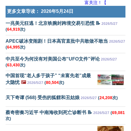
富关注！【
更多文章导读：
2026年5月24日
一兆美元狂逃！北京铁腕封跨境交易引恐慌 📝
2026/5/27
(
64,919
次)
APEC破冰变闹剧！日本高官直批中共敢做不敢当
2026/5/27
(
64,995
次)
中共至今为何没有对美国公布“UFO文件”评论
2026/5/27
(
63,430
次)
中国首现“老人多于孩子” “未富先老”成最
大隐忧
🖼️
(
80,504
次)
2026/5/27
天下奇谭 (568) 受伤的狐貍和丑姑娘
(
24,208
次)
2026/5/27
蔡奇密奏习近平 中南海收到死亡诊断书 📝
(
69,081
2026/5/27
次)