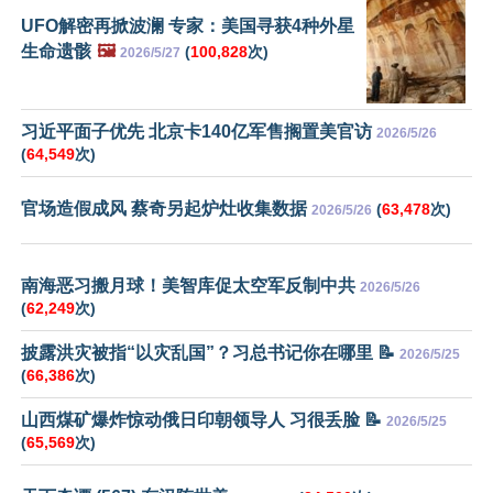
UFO解密再掀波澜 专家：美国寻获4种外星
生命遗骸
🖼️
(
100,828
次)
2026/5/27
习近平面子优先 北京卡140亿军售搁置美官访
2026/5/26
(
64,549
次)
官场造假成风 蔡奇另起炉灶收集数据
(
63,478
次)
2026/5/26
南海恶习搬月球！美智库促太空军反制中共
2026/5/26
(
62,249
次)
披露洪灾被指“以灾乱国”？习总书记你在哪里 📝
2026/5/25
(
66,386
次)
山西煤矿爆炸惊动俄日印朝领导人 习很丢脸 📝
2026/5/25
(
65,569
次)