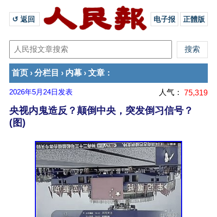
↺ 返回 
电子报
正體版
首页
分栏目
内幕
文章
›
›
›
：
2026年5月24日
发表
人气：
75,319
央视内鬼造反？颠倒中央，突发倒习信号？
(图)