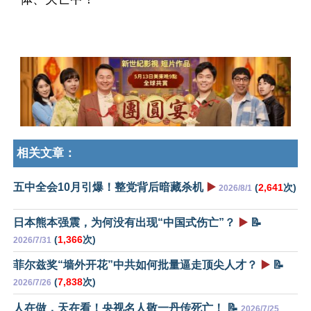
相关文章：
五中全会10月引爆！整党背后暗藏杀机
▶️
(
2,641
次)
2026/8/1
日本熊本强震，为何没有出现“中国式伤亡”？
▶️
📝
(
1,366
次)
2026/7/31
菲尔兹奖“墙外开花”中共如何批量逼走顶尖人才？
▶️
📝
(
7,838
次)
2026/7/26
人在做，天在看！央视名人敬一丹传死亡！ 📝
2026/7/25