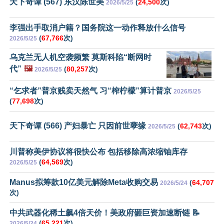
天下奇谭 (567) 东汉陈世美
(
24,500
次)
2026/5/25
李强出手取消户籍？国务院这一动作释放什么信号
(
67,766
次)
2026/5/25
乌克兰无人机空袭频繁 莫斯科陷“断网时
代”
🖼️
(
80,257
次)
2026/5/25
“乞求者”普京贱卖天然气 习“榨柠檬”算计普京
2026/5/25
(
77,698
次)
天下奇谭 (566) 产妇暴亡 只因前世孽缘
(
62,743
次)
2026/5/25
川普称美伊协议将很快公布 包括移除高浓缩铀库存
(
64,569
次)
2026/5/25
Manus拟筹款10亿美元解除Meta收购交易
(
64,707
2026/5/24
次)
中共武器化稀土飙4倍天价！美政府砸巨资加速断链 📝
(
65,221
次)
2026/5/24