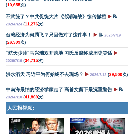
(
10,655
次)
不武统了？中共促统大片《澎湖海战》惊传撤档
▶️
📝
(
11,276
次)
2026/7/24
台湾经济为何腾飞？只因做对了这件事！
▶️
📝
2026/7/19
(
26,309
次)
“航天少帅”马兴瑞双开落地 习氏反腐终成历史笑话
▶️
(
34,715
次)
2026/7/16
洪水滔天 习近平为何始终不去现场？
▶️
(
39,500
次)
2026/7/12
中南海最怕的经济学家走了 高善文留下最沉重警告
▶️
📝
(
41,869
次)
2026/7/10
人民报视频: