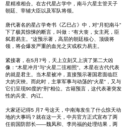
星精准相合。在古代星占学中，南斗六星主管天子
朝廷、宰辅大臣以及军队将领。

唐代著名的星占学奇书《乙巳占》中，对“月犯南斗”
下了极其惊悚的断言，叫做：“有大丧，女主死，臣
弑君易主。”这预示著，高层的朝廷核心、顶级将
领，将会爆发严重的血光之灾或权力易主。

紧接著，在5月7号，天上立刻又上演了第二大凶
像：“木星冲月”与“火星二弦相照”。木星在古代代表
的就是君主。当木星被冲，直接预示著国君面临巨
大的灾殃。而此时，主掌军事与动荡的“火星”，又与
它们呈现90度的“刑”相位。古籍预言，这代表著突发
性的兵变、内讧。

大家还记得5 月7 号这天，中南海发生了什么惊天动
地的大事吗？就在这一天，中共官方正式宣布了两
任前国防部长——魏凤和、李尚福的处理结果，两