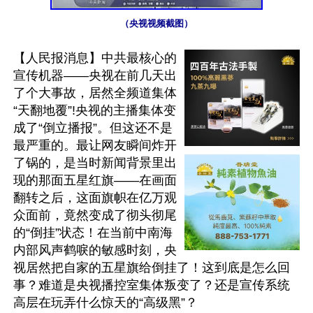
（央视视频截图）
【人民报消息】中共最核心的
宣传机器——央视在前几天出
了个大事故，居然全频道集体
“天翻地覆”!央视的主播集体变
成了“倒立播报”。但这还不是
最严重的。最让网友瞬间炸开
了锅的，是当时新闻背景里出
现的那面五星红旗——在画面
翻转之后，这面旗帜在亿万观
众面前，竟然变成了彻头彻尾
的“倒挂”状态！在当前中南海
内部风声鹤唳的敏感时刻，央
视居然把自家的五星旗给倒挂了！这到底是怎么回
事？难道是央视播控室集体叛变了？还是宣传系统
高层在玩弄什么惊天的“高级黑”？
