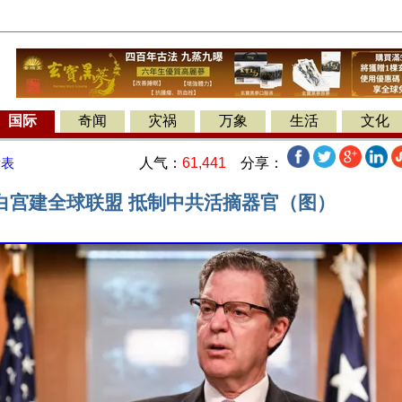
国际
奇闻
灾祸
万象
生活
文化
人气：
61,441
分享：
发表
白宫建全球联盟 抵制中共活摘器官（图）