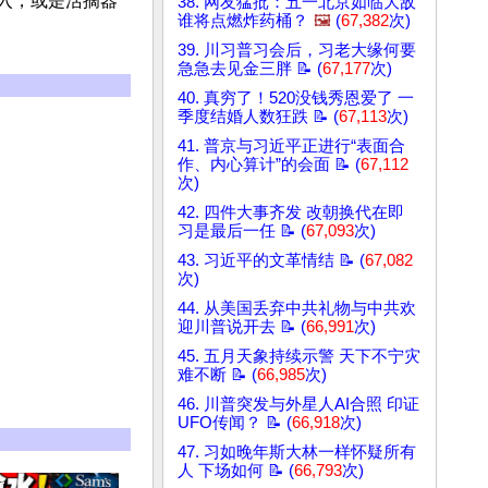
入，或是活摘器
38. 网友猛批：五一北京如临大敌
谁将点燃炸药桶？
🖼️
(
67,382
次)
39. 川习普习会后，习老大缘何要
急急去见金三胖 📝 (
67,177
次)
40. 真穷了！520没钱秀恩爱了 一
季度结婚人数狂跌 📝 (
67,113
次)
41. 普京与习近平正进行“表面合
作、内心算计”的会面 📝 (
67,112
次)
42. 四件大事齐发 改朝换代在即
习是最后一任 📝 (
67,093
次)
43. 习近平的文革情结 📝 (
67,082
次)
44. 从美国丢弃中共礼物与中共欢
迎川普说开去 📝 (
66,991
次)
45. 五月天象持续示警 天下不宁灾
难不断 📝 (
66,985
次)
46. 川普突发与外星人AI合照 印证
UFO传闻？ 📝 (
66,918
次)
47. 习如晚年斯大林一样怀疑所有
人 下场如何 📝 (
66,793
次)