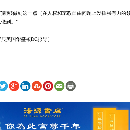
我们能够做到这一点（在人权和宗教自由问题上发挥强有力的
做到。”

辰美国华盛顿DC报导）

ww.renminbao.com/rmb/articles/2026/5/25/95309.html