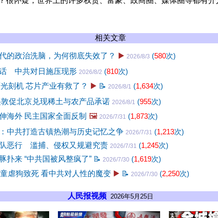
么？很怀疑，世界上的许多权贵、富豪、政商圈、媒体圈等都有介
相关文章
代的政治洗脑，为何彻底失效了？
▶️
(
580
次)
2026/8/3
话 中共对日施压现形
(
810
次)
2026/8/2
V光刻机 芯片产业有救了？
▶️
📝
(
1,634
次)
2026/8/1
美敦促北京兑现稀土与农产品承诺
(
955
次)
2026/8/1
伸海外 民主国家全面反制
🖼️
(
1,873
次)
2026/7/31
：中共打造古镇热潮与历史记忆之争
(
1,213
次)
2026/7/31
队恶行 滥捕、侵权又规避究责
(
1,245
次)
2026/7/31
豚扑来 “中共国被风整疯了”
📝
(
1,619
次)
2026/7/30
孩童虐狗致死 看中共对人性的魔变
▶️
📝
(
2,250
次)
2026/7/30
人民报视频
2026年5月25日