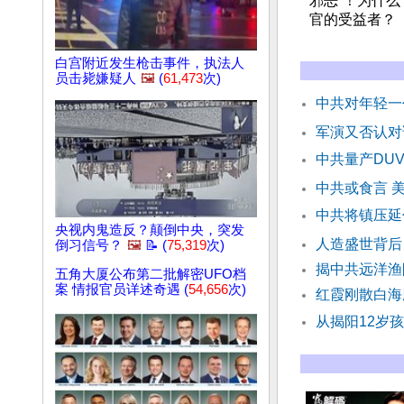
邪恶”！为什
官的受益者？
白宫附近发生枪击事件，执法人
员击毙嫌疑人
🖼️
(
61,473
次)
中共对年轻一
军演又否认对
中共量产DU
中共或食言 
中共将镇压延
央视内鬼造反？颠倒中央，突发
人造盛世背后
倒习信号？
🖼️
📝 (
75,319
次)
揭中共远洋渔
五角大厦公布第二批解密UFO档
案 情报官员详述奇遇 (
54,656
次)
红霞刚散白海
从揭阳12岁