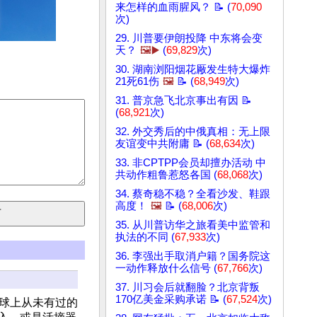
来怎样的血雨腥风？ 📝 (
70,090
次)
29. 川普要伊朗投降 中东将会变
天？
🖼️▶️
(
69,829
次)
30. 湖南浏阳烟花厰发生特大爆炸
21死61伤
🖼️
📝 (
68,949
次)
31. 普京急飞北京事出有因 📝
(
68,921
次)
32. 外交秀后的中俄真相：无上限
友谊变中共附庸 📝 (
68,634
次)
33. 非CPTPP会员却擅办活动 中
共动作粗鲁惹怒各国 (
68,068
次)
34. 蔡奇稳不稳？全看沙发、鞋跟
高度！
🖼️
📝 (
68,006
次)
35. 从川普访华之旅看美中监管和
执法的不同 (
67,933
次)
36. 李强出手取消户籍？国务院这
一动作释放什么信号 (
67,766
次)
37. 川习会后就翻脸？北京背叛
170亿美金采购承诺 📝 (
67,524
次)
地球上从未有过的