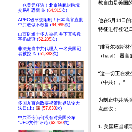
教自由是美国的
一兆美元狂逃！北京铁腕封跨境
交易引恐慌 📝 (
64,919
次)
APEC破冰变闹剧！日本高官直批
他在5月14日
中共敢做不敢当 (
64,995
次)
特征进行登记归
山西矿难十多人被抓 井下真实数
字仍成谜 (
52,205
次)
“维吾尔穆斯林
非法充当中共代理人 一名美国记
者被控 📝 (
51,383
次)
（halal）’
“这一切正在
（中共）。”

为制止中共活
多国九百余政要祝贺世界法轮大
法日(上)
🖼️
(
57,633
次)
点建议：

中共至今为何没有对美国公布
“UFO文件”评论 (
63,430
次)
1. 美国应当