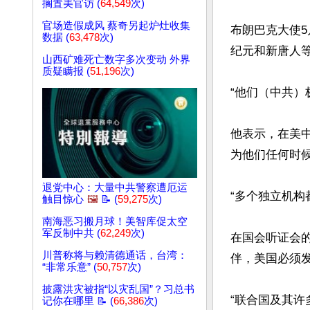
搁置美官访 (
64,549
次)
官场造假成风 蔡奇另起炉灶收集
布朗巴克大使5月1
数据 (
63,478
次)
纪元和新唐人等
山西矿难死亡数字多次变动 外界
质疑瞒报 (
51,196
次)
“他们（中共）
他表示，在美
为他们任何时候
退党中心：大量中共警察遭厄运
“多个独立机构
触目惊心
🖼️
📝 (
59,275
次)
南海恶习搬月球！美智库促太空
军反制中共 (
62,249
次)
在国会听证会
川普称将与赖清德通话，台湾：
伴，美国必须发
“非常乐意” (
50,757
次)
披露洪灾被指“以灾乱国”？习总书
“联合国及其许
记你在哪里 📝 (
66,386
次)