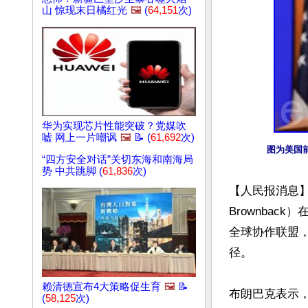
山 惊现末日橘红光
🖼️
(
64,151
次)
华为实现芯片性能突破？党媒吹
嘘 网上一片嘲讽
🖼️
📝 (
61,692
次)
图为美国前
“四方安全对话”关切东海和南海局
势 中共跳脚 (
61,836
次)
【人民报消息】
Brownba
全球协作联盟
径。

赖清德宣布4大策略促生育
🖼️
📝
布朗巴克表示，
(
58,125
次)