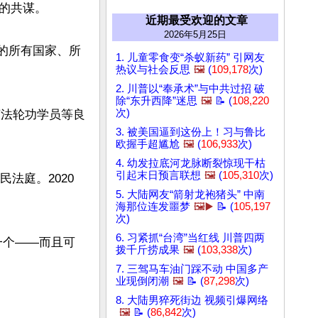
共谋。

近期最受欢迎的文章
2026年5月25日
内的所有国家、所
1. 儿童零食变“杀蚁新药” 引网友
热议与社会反思
🖼️
(
109,178
次)
2. 川普以“奉承术”与中共过招 破
除“东升西降”迷思
🖼️
📝 (
108,220
次)
摘法轮功学员等良
3. 被美国逼到这份上！习与鲁比
欧握手超尴尬
🖼️
(
106,933
次)
4. 幼发拉底河龙脉断裂惊现干枯
引起末日预言联想
🖼️
(
105,310
次)
人民法庭。2020
5. 大陆网友“箭射龙袍猪头” 中南
海那位连发噩梦
🖼️▶️
📝 (
105,197
次)
6. 习紧抓“台湾”当红线 川普四两
一个——而且可
拨千斤捞成果
🖼️
(
103,338
次)
7. 三驾马车油门踩不动 中国多产
业现倒闭潮
🖼️
📝 (
87,298
次)
8. 大陆男猝死街边 视频引爆网络
🖼️
📝 (
86,842
次)