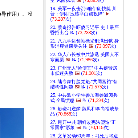
空”风险猛增
🖼️
(
73,889
次)
19. 美军一夜击沉6艘伊朗快艇 川
领导作用）。没
普：伊朗“应该举白旗投降”
▶️
(
73,287
次)
20. 蔡奇报告吓傻习近平 史上最严
昏招出台 📝 (
73,233
次)
21. 八九学运领袖徐光刑满出狱 身
形消瘦健康受关注
🖼️
(
73,097
次)
22. 华人市长被中共渗透 美国人不
寒而栗
🖼️
📝 (
71,986
次)
23. 广州无人“捡便宜” 中共逆转房
市低迷失败
🖼️
(
71,901
次)
24. 陆专家打脸党魁:“共同富裕”有
结构性问题
🖼️
📝 (
71,575
次)
25. 中共派小学生参加海参崴阅兵
式 全民愤怒
🖼️
📝 (
71,294
次)
26. 触碰习逆鳞 魏凤和李尚福成祭
品 (
70,869
次)
27. 甩开中共 朝鲜改宪法塑造“正
常国家”形象
🖼️
📝 (
70,115
次)
28. 文革发动60周年：习死后将迎