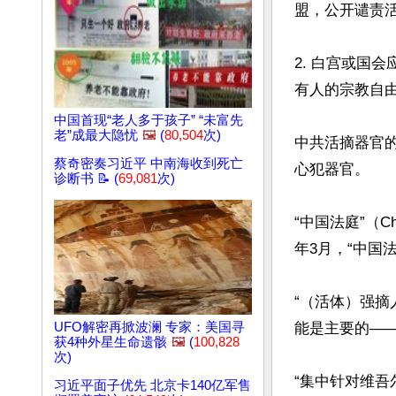
盟，公开谴责
2. 白宫或国
有人的宗教自由
中国首现“老人多于孩子” “未富先
老”成最大隐忧
🖼️
(
80,504
次)
中共活摘器官的
蔡奇密奏习近平 中南海收到死亡
心犯器官。

诊断书 📝 (
69,081
次)
“中国法庭”（C
年3月，“中国
“（活体）强
能是主要的——
UFO解密再掀波澜 专家：美国寻
获4种外星生命遗骸
🖼️
(
100,828
次)
“集中针对维吾
习近平面子优先 北京卡140亿军售