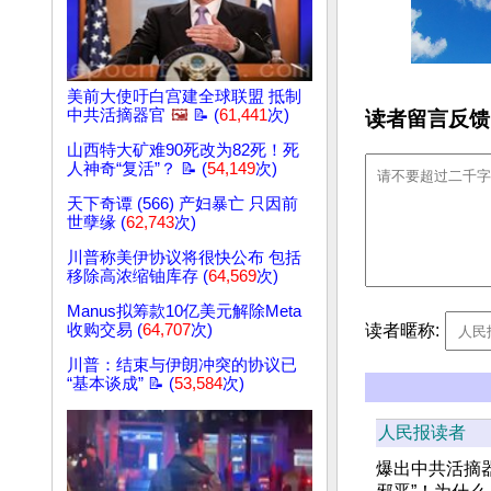
美前大使吁白宫建全球联盟 抵制
中共活摘器官
🖼️
📝 (
61,441
次)
读者留言反馈
山西特大矿难90死改为82死！死
人神奇“复活”？ 📝 (
54,149
次)
天下奇谭 (566) 产妇暴亡 只因前
世孽缘 (
62,743
次)
川普称美伊协议将很快公布 包括
移除高浓缩铀库存 (
64,569
次)
Manus拟筹款10亿美元解除Meta
读者暱称:
收购交易 (
64,707
次)
川普：结束与伊朗冲突的协议已
“基本谈成” 📝 (
53,584
次)
人民报读者
爆出中共活摘