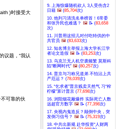
9. 上海惊爆随机砍人 3人受伤含2
日籍
🖼️
(
85,704
次)
ith )时接受大
10. 他列习清洗名单榜首！6常委
和张升民也难逃？
🖼️
📝 (
83,658
次)
11. 川普用这招儿对付吃特供的中
共官员
🖼️
(
83,633
次)
12. 知名博主举报上海大学长江学
者论文造假
🖼️
📝 (
83,253
次)
的议题，“我认
13. 乌克兰无人机空袭频繁 莫斯科
陷“断网时代”
🖼️
(
80,257
次)
14. 普京与习称兄道弟 不怕沾上共
产厄运？ (
78,039
次)
15. “乞求者”普京贱卖天然气 习“榨
柠檬”算计普京 (
77,698
次)
个不可靠的伙
16. 浏阳烟花厰爆炸 实际死亡人数
远超官方数字
🖼️
📝 (
77,398
次)
17. 央视内鬼造反？颠倒中央，突
发倒习信号？
🖼️
📝 (
75,319
次)
18. 中共出新规 赴华投资“人财两