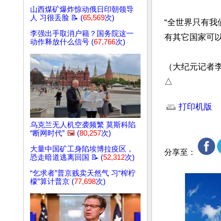
山西煤矿爆炸惊动俄日印朝领导
人 习很丢脸 📝 (
65,569
次)
“全世界只有
李强出手取消户籍？国务院这一
有其它国家可以
动作释放什么信号 (
67,766
次)
（大纪元记者李
△
文章网址: http://w
打印机版
乌克兰无人机空袭频繁 莫斯科陷
“断网时代”
🖼️
(
80,257
次)
大量中国矿工身陷埃博拉疫区，
分享至：
恐走暗道逃离回国 📝 (
52,312
次)
“乞求者”普京贱卖天然气 习“榨柠
檬”算计普京 (
77,698
次)