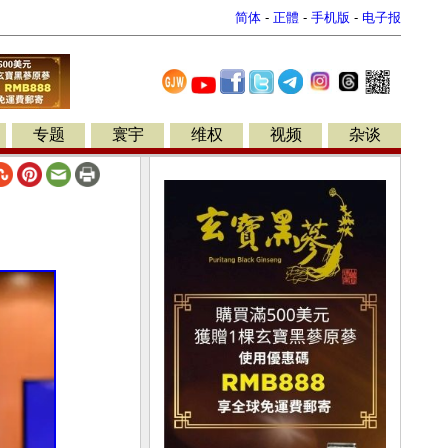
简体
-
正體
-
手机版
-
电子报
专题
寰宇
维权
视频
杂谈