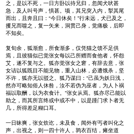
之，是以不死，一日方卧以待兄归，忽闻犬吠甚
急，及人叫号声，惧甚。顷，其兄突入内，掣其尾
而出，且奔且曰：“今日休矣！”行未远，犬已及之，
攫兄而噬之，复一矢来，洞贯己身，觉痛极，后即
不知矣。

复旬余，狐渐愈，所食渐多，仅凭猫之馈不足供
焉，且彼猫似已觉张女每以己所赠而食他者，怀怨
艾，遂不复与之。狐亦觉张女之窘，有辞去意，张
女诘以狐既目不能见物，重入山林，必遭饿杀，坚
不许，狐亦无以驳之。狐乃谋曰：“己虽为妖日浅，
然亦可略知俗人休咎，汝不若伪为巫者，为人卜祸
福以取酬，以为衣食计。”张女从焉。狐亦尽己能以
助之，而其所言终或中或不中，以是踵门求卜者无
几，所得差足糊口耳。

一日昧爽，张女炊讫，未及食，闻外有丐者叫化之
声，出视之，则一四十许人，鹑衣百结，瘫坐道