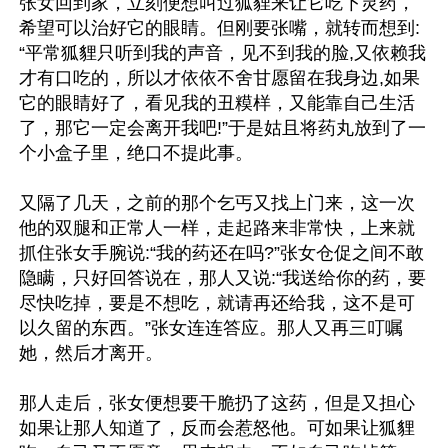
张女回到家，立刻便想叫过狐貍来让它吃下灵药，
希望可以治好它的眼睛。但刚要张嘴，就转而想到:
“平常狐貍只听到我的声音，见不到我的脸,又依赖我
才有口吃的，所以才依依不舍甘愿留在我身边,如果
它的眼睛好了，看见我的丑糢样，又能靠自己生活
了，那它一定会离开我吧!”于是姑且将药丸放到了一
个小盒子里，绝口不提此事。

又隔了几天，之前的那个乞丐又找上门来，这一次
他的双腿和正常人一样，走起路来非常快，上来就
抓住张女手腕说:“我的药还在吗?”张女仓促之间不敢
隐瞒，只好回答说在，那人又说:“我送给你的药，要
尽快吃掉，要是不想吃，就请再还给我，这不是可
以久留的东西。”张女连连答应。那人又再三叮嘱
她，然后才离开。

那人走后，张女便想要干脆扔了这药，但是又担心
如果让那人知道了，反而会惹怒他。可如果让狐貍