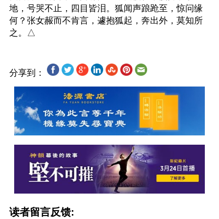
地，号哭不止，四目皆泪。狐闻声踉跄至，惊问缘
何？张女赧而不肯言，遽抱狐起，奔出外，莫知所
分享到：
读者留言反馈: