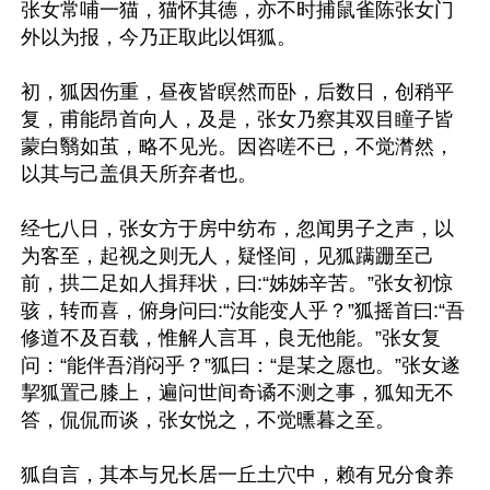
张女常哺一猫，猫怀其德，亦不时捕鼠雀陈张女门
外以为报，今乃正取此以饵狐。

初，狐因伤重，昼夜皆瞑然而卧，后数日，创稍平
复，甫能昂首向人，及是，张女乃察其双目瞳子皆
蒙白翳如茧，略不见光。因咨嗟不已，不觉潸然，
以其与己盖俱天所弃者也。

经七八日，张女方于房中纺布，忽闻男子之声，以
为客至，起视之则无人，疑怪间，见狐蹒跚至己
前，拱二足如人揖拜状，曰:“姊姊辛苦。”张女初惊
骇，转而喜，俯身问曰:“汝能变人乎？”狐摇首曰:“吾
修道不及百载，惟解人言耳，良无他能。”张女复
问：“能伴吾消闷乎？”狐曰：“是某之愿也。”张女遂
挈狐置己膝上，遍问世间奇谲不测之事，狐知无不
答，侃侃而谈，张女悦之，不觉曛暮之至。

狐自言，其本与兄长居一丘土穴中，赖有兄分食养