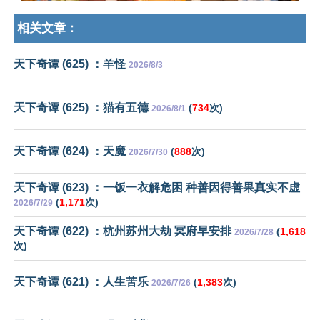
相关文章：
天下奇谭 (625) ：羊怪
2026/8/3
天下奇谭 (625) ：猫有五德
(
734
次)
2026/8/1
天下奇谭 (624) ：天魔
(
888
次)
2026/7/30
天下奇谭 (623) ：一饭一衣解危困 种善因得善果真实不虚
(
1,171
次)
2026/7/29
天下奇谭 (622) ：杭州苏州大劫 冥府早安排
(
1,618
2026/7/28
次)
天下奇谭 (621) ：人生苦乐
(
1,383
次)
2026/7/26