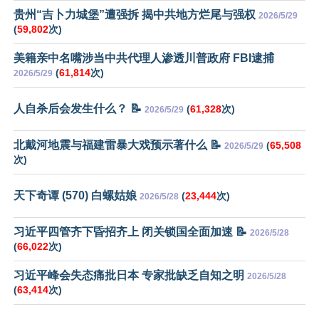
贵州“吉卜力城堡”遭强拆 揭中共地方烂尾与强权
2026/5/29
(
59,802
次)
美籍亲中名嘴涉当中共代理人渗透川普政府 FBI逮捕
(
61,814
次)
2026/5/29
人自杀后会发生什么？ 📝
(
61,328
次)
2026/5/29
北戴河地震与福建雷暴大戏预示著什么 📝
(
65,508
2026/5/29
次)
天下奇谭 (570) 白螺姑娘
(
23,444
次)
2026/5/28
习近平四管齐下昏招齐上 闭关锁国全面加速 📝
2026/5/28
(
66,022
次)
习近平峰会失态痛批日本 专家批缺乏自知之明
2026/5/28
(
63,414
次)