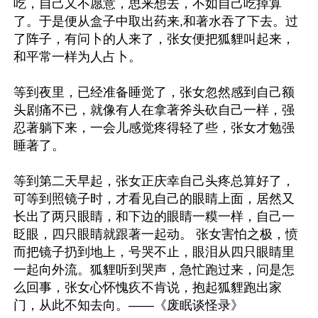
吃，自己又不愿意，思来想去，不如自己吃掉算
了。于是便从盒子中取出药来,和著水吞了下去。过
了阵子，有问卜的人来了，张女便把狐貍叫起来，
和平常一样为人占卜。

等到夜里，已经准备睡觉了，张女忽然感到自己额
头剧痛不已，就像有人在拿著斧头砍自己一样，强
忍著躺下来，一会儿感觉疼得轻了些，张女才勉强
睡著了。

等到第二天早起，张女正庆幸自己头疼总算好了，
可等到照镜子时，才看见自己的眼睛上面，居然又
长出了两只眼睛，和下边的眼睛一糢一样，自己一
眨眼，四只眼睛就跟著一起动。 张女害怕之极，愤
而把镜子扔到地上，号哭不止，眼泪从四只眼睛里
一起向外流。狐貍听到哭声，急忙跑过来，问是怎
么回事，张女心怀愧疚不肯说，抱起狐貍跑出家
门，从此不知去向。——《废眠谈怪录》
