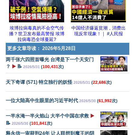
埃博拉病毒真的不会空气传
中国经济爆返贫潮，消费出
播？世卫发布最高警报 埃博
现反常现象！｜ #人民报
拉病毒恐全球蔓延?
更多文章导读：
2026年5月28日
两千张六四照首曝光 台湾是下一个天安门
？
▶️
📝
(
100,431
次)
2026/5/31
天下奇谭 (571) 特立独行的妖怪
(
22,686
次)
2026/5/31
一位大陆高中生眼里的习近平时代
(
61,992
次)
2026/5/30
一半水淹一半火焰山 大半个中国在求救
▶️
📝
(
101,841
次)
2026/5/30
释永信一审获刑24年 让人联想到魔王的阴