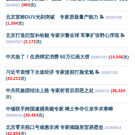
(
984
次)
2026/8/1
北京宣称DUV光刻突破 专家质疑量产能力 📝
2026/7/30
(
1,394
次)
北京打造巨型补给舰 专家示警全球 军事扩张野心浮现 📝
(
3,172
次)
2026/7/27
中共急了！住房绑定消费 60万亿画大饼
(
14,546
次)
2026/7/23
习近平衷情下水道经济 专家提前打脸党魁 📝
2026/7/18
(
33,213
次)
中共民族团结法上路 专家析背后邪恶之处
(
36,324
2026/7/2
次)
中缅联手跨国逮捕美籍专家 稀土争夺引发学术寒蝉
(
39,454
次)
2026/6/16
北京零关税口号难惠非洲 专家揭隐形贸易壁垒
2026/6/14
(
42,854
次)