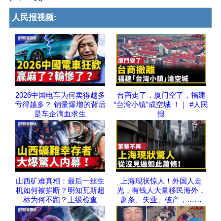
人民报视频:
2026中国电车为何卖得越多
台商走了，厦门空了，福建
亏得越多？ 销量爆增的背后
“台湾小镇”成空城 ！｜ #人民
是车企滴血求生
报
山西矿难真相：最后一丝生
上海现状惊人！外国人走
机如何被掐断？明知瓦斯超
光，有钱人大量移民海外，
标为何不跑？上级检查
萧条、失业、破产，……