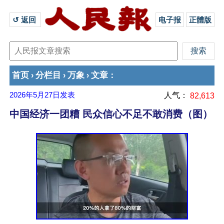
↺ 返回 
电子报
正體版
首页
分栏目
万象
文章
›
›
›
：
2026年5月27日
发表
人气：
82,613
中国经济一团糟 民众信心不足不敢消费（图）