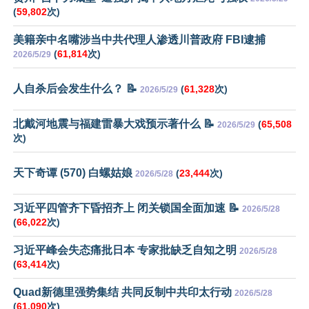
(
59,802
次)
美籍亲中名嘴涉当中共代理人渗透川普政府 FBI逮捕
(
61,814
次)
2026/5/29
人自杀后会发生什么？ 📝
(
61,328
次)
2026/5/29
北戴河地震与福建雷暴大戏预示著什么 📝
(
65,508
2026/5/29
次)
天下奇谭 (570) 白螺姑娘
(
23,444
次)
2026/5/28
习近平四管齐下昏招齐上 闭关锁国全面加速 📝
2026/5/28
(
66,022
次)
习近平峰会失态痛批日本 专家批缺乏自知之明
2026/5/28
(
63,414
次)
Quad新德里强势集结 共同反制中共印太行动
2026/5/28
(
61,090
次)