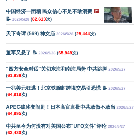
中国经济一团糟 民众信心不足不敢消费
🖼️
📝
(
82,613
次)
2026/5/28
天下奇谭 (569) 神女庙
(
25,444
次)
2026/5/28
董军又悬了 📝
(
65,949
次)
2026/5/28
“四方安全对话”关切东海和南海局势 中共跳脚
2026/5/27
(
61,836
次)
一兆美元狂逃！北京铁腕封跨境交易引恐慌 📝
2026/5/27
(
64,919
次)
APEC破冰变闹剧！日本高官直批中共敢做不敢当
2026/5/27
(
64,995
次)
中共至今为何没有对美国公布“UFO文件”评论
2026/5/27
(
63,430
次)