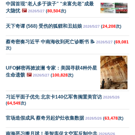
中国首现“老人多于孩子” “未富先老”成最
大隐忧
🖼️
(
80,504
次)
2026/5/27
天下奇谭 (568) 受伤的狐貍和丑姑娘
(
24,208
次)
2026/5/27
蔡奇密奏习近平 中南海收到死亡诊断书 📝
(
69,081
2026/5/27
次)
UFO解密再掀波澜 专家：美国寻获4种外星
生命遗骸
🖼️
(
100,828
次)
2026/5/27
习近平面子优先 北京卡140亿军售搁置美官访
2026/5/26
(
64,549
次)
官场造假成风 蔡奇另起炉灶收集数据
(
63,478
次)
2026/5/26
南海恶习搬月球！美智库促太空军反制中共
2026/5/26