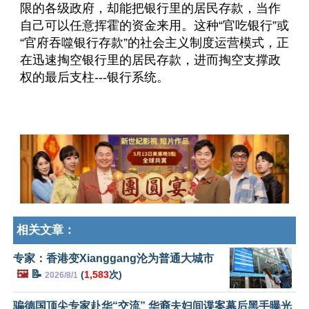
限的各级政府，却能把银行里的居民存款，当作
自己可以任意挥霍的资金来用。这种“官吃银行”或
“官府吞噬银行存款”的社会主义制度运营模式，正
在迅速掏空银行里的居民存款，进而掏空支撑政
权的最后支柱---银行系统。
相关文章：
专家：香港变Xianggang沦为普通大城市
🖼️
📝
(
1,583
次)
2026/8/1
骗德国顶尖专家赴华“交流” 华裔夫妇间谍案幕后黑手曝光