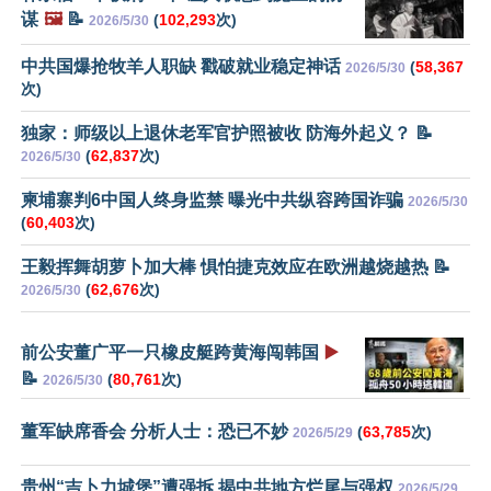
谋
🖼️
📝
(
102,293
次)
2026/5/30
中共国爆抢牧羊人职缺 戳破就业稳定神话
(
58,367
2026/5/30
次)
独家：师级以上退休老军官护照被收 防海外起义？ 📝
(
62,837
次)
2026/5/30
柬埔寨判6中国人终身监禁 曝光中共纵容跨国诈骗
2026/5/30
(
60,403
次)
王毅挥舞胡萝卜加大棒 惧怕捷克效应在欧洲越烧越热 📝
(
62,676
次)
2026/5/30
前公安董广平一只橡皮艇跨黄海闯韩国
▶️
📝
(
80,761
次)
2026/5/30
董军缺席香会 分析人士：恐已不妙
(
63,785
次)
2026/5/29
贵州“吉卜力城堡”遭强拆 揭中共地方烂尾与强权
2026/5/29