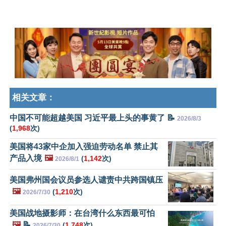
相关文章：
中国不可能超越美国 习近平最上头的事黄了 📝
2026/8/3
(
1,968
次)
美国将43家中企加入强迫劳动名单 禁止其
产品入境
🖼️
(
1,142
次)
2026/8/1
美国弗州国会议员参选人谴责中共跨国镇压
🖼️
(
1,210
次)
2026/7/30
美国战地摄影师：在台湾什么东西最可怕
🖼️
📝
(
1,748
次)
2026/7/30