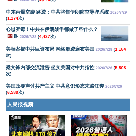
中东再爆空袭 路透：中共将售伊朗防空导弹系统
2026/7/29
(
1,174
次)
心思歹毒！中共在伊朗战争都做了些什么？
🖼️
📝
(
4,427
次)
2026/7/28
美档案揭中共巨资布局 网络渗透遍布美国
(
1,184
2026/7/28
次)
梁文锋内部交流泄密 坐实美国对中共指控
(
5,808
2026/7/26
次)
美国政要声讨共产主义 中共意识形态末路狂奔
2026/7/26
(
6,589
次)
人民报视频: