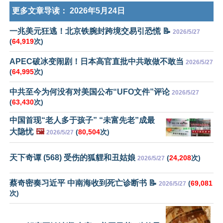
更多文章导读：
2026年5月24日
一兆美元狂逃！北京铁腕封跨境交易引恐慌 📝
2026/5/27
(
64,919
次)
APEC破冰变闹剧！日本高官直批中共敢做不敢当
2026/5/27
(
64,995
次)
中共至今为何没有对美国公布“UFO文件”评论
2026/5/27
(
63,430
次)
中国首现“老人多于孩子” “未富先老”成最
大隐忧
🖼️
(
80,504
次)
2026/5/27
天下奇谭 (568) 受伤的狐貍和丑姑娘
(
24,208
次)
2026/5/27
蔡奇密奏习近平 中南海收到死亡诊断书 📝
(
69,081
2026/5/27
次)