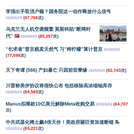
李强出手取消户籍？国务院这一动作释放什么信号
(
67,766
次)
2026/5/25
乌克兰无人机空袭频繁 莫斯科陷“断网时
代”
🖼️
(
80,257
次)
2026/5/25
“乞求者”普京贱卖天然气 习“榨柠檬”算计普京
2026/5/25
(
77,698
次)
天下奇谭 (566) 产妇暴亡 只因前世孽缘
(
62,743
次)
2026/5/25
川普称美伊协议将很快公布 包括移除高浓缩铀库存
(
64,569
次)
2026/5/25
Manus拟筹款10亿美元解除Meta收购交易
(
64,707
2026/5/24
次)
中共武器化稀土飙4倍天价！美政府砸巨资加速断链 📝
(
65,221
次)
2026/5/24