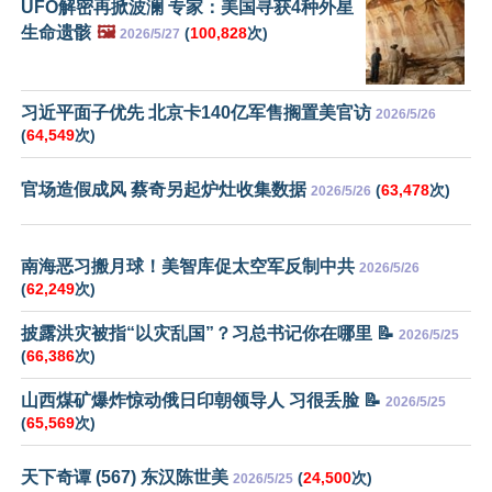
UFO解密再掀波澜 专家：美国寻获4种外星
生命遗骸
🖼️
(
100,828
次)
2026/5/27
习近平面子优先 北京卡140亿军售搁置美官访
2026/5/26
(
64,549
次)
官场造假成风 蔡奇另起炉灶收集数据
(
63,478
次)
2026/5/26
南海恶习搬月球！美智库促太空军反制中共
2026/5/26
(
62,249
次)
披露洪灾被指“以灾乱国”？习总书记你在哪里 📝
2026/5/25
(
66,386
次)
山西煤矿爆炸惊动俄日印朝领导人 习很丢脸 📝
2026/5/25
(
65,569
次)
天下奇谭 (567) 东汉陈世美
(
24,500
次)
2026/5/25