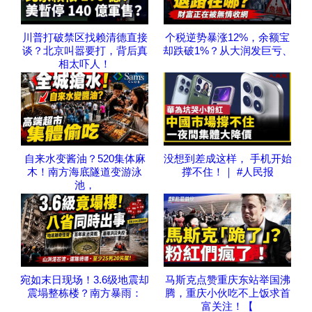
川普打破禁区找赖清德直接
个税逆势暴涨12%，余额宝
谈？北京叫嚣要打，背后真
却跌破1%？从大润发巨亏、
相太吓人！
自来水变酱油？520集体麻
没想到差成这样， 手机开始
木！南方海底隧道变游泳
撑不住！｜ #人民报
池，
宛如末日现场！3.6级地震却
马斯克点赞重庆东站举国沸
震塌整栋楼？南方暴雨：
腾，重庆小伙吃不上饭求首
富关注！【