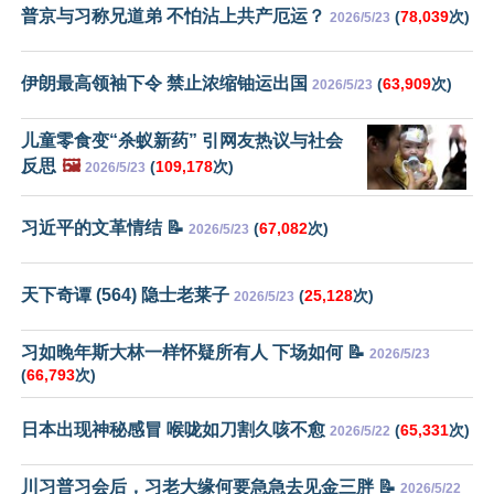
普京与习称兄道弟 不怕沾上共产厄运？
(
78,039
次)
2026/5/23
伊朗最高领袖下令 禁止浓缩铀运出国
(
63,909
次)
2026/5/23
儿童零食变“杀蚁新药” 引网友热议与社会
反思
🖼️
(
109,178
次)
2026/5/23
习近平的文革情结 📝
(
67,082
次)
2026/5/23
天下奇谭 (564) 隐士老莱子
(
25,128
次)
2026/5/23
习如晚年斯大林一样怀疑所有人 下场如何 📝
2026/5/23
(
66,793
次)
日本出现神秘感冒 喉咙如刀割久咳不愈
(
65,331
次)
2026/5/22
川习普习会后，习老大缘何要急急去见金三胖 📝
2026/5/22