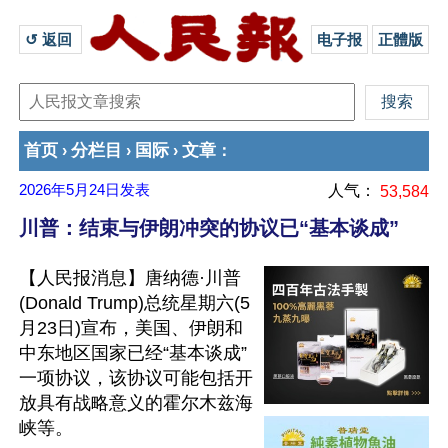
↺ 返回 
电子报
正體版
首页
分栏目
国际
文章
›
›
›
：
2026年5月24日
发表
人气：
53,584
川普：结束与伊朗冲突的协议已“基本谈成”
【人民报消息】唐纳德·川普
(Donald Trump)总统星期六(5
月23日)宣布，美国、伊朗和
中东地区国家已经“基本谈成”
一项协议，该协议可能包括开
放具有战略意义的霍尔木兹海
峡等。
