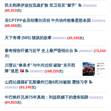
民主刚果伊波拉迅速扩散 世卫坦言“棘手” 📝
2026/5/24
(
65,910
次)
非CPTPP会员却擅办活动 中共动作粗鲁惹怒各国
2026/5/24
(
68,068
次)
天下奇谭 (565) 猫孩的故事
(
25,155
次)
2026/5/23
蔡奇报告吓傻习近平 史上最严昏招出台 📝
(
73,233
2026/5/23
次)
川普以“奉承术”与中共过招 破除“东升西
降”迷思
🖼️
📝
(
108,220
次)
2026/5/23
山西沁源煤矿瓦斯爆炸已致8死38被困 震惊习李 📝
(
63,145
次)
2026/5/23
中巴铁杆兄弟75年真相：利益联姻下的债务陷阱
2026/5/23
(
64,823
次)