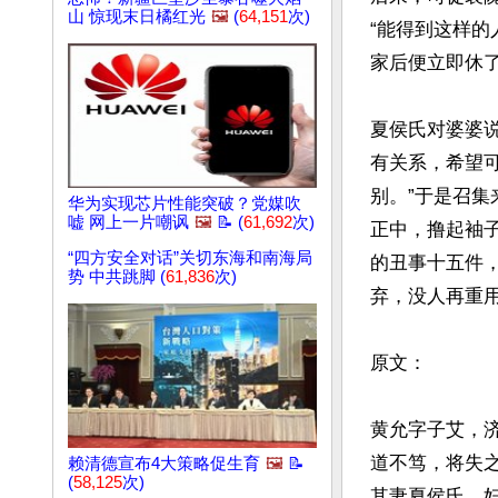
山 惊现末日橘红光
🖼️
(
64,151
次)
“能得到这样的
家后便立即休了
夏侯氏对婆婆
有关系，希望
别。”于是召
华为实现芯片性能突破？党媒吹
嘘 网上一片嘲讽
🖼️
📝 (
61,692
次)
正中，撸起袖
“四方安全对话”关切东海和南海局
的丑事十五件
势 中共跳脚 (
61,836
次)
弃，没人再重用
原文：

黄允字子艾，
道不笃，将失之
赖清德宣布4大策略促生育
🖼️
📝
(
58,125
次)
其妻夏侯氏。