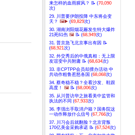
来怎样的血雨腥风？ 📝 (
70,090
次)
29. 川普要伊朗投降 中东将会变
天？
🖼️▶️
(
69,829
次)
30. 湖南浏阳烟花厰发生特大爆炸
21死61伤
🖼️
📝 (
68,949
次)
31. 普京急飞北京事出有因 📝
(
68,921
次)
32. 外交秀后的中俄真相：无上限
友谊变中共附庸 📝 (
68,634
次)
33. 非CPTPP会员却擅办活动 中
共动作粗鲁惹怒各国 (
68,068
次)
34. 蔡奇稳不稳？全看沙发、鞋跟
高度！
🖼️
📝 (
68,006
次)
35. 从川普访华之旅看美中监管和
执法的不同 (
67,933
次)
36. 李强出手取消户籍？国务院这
一动作释放什么信号 (
67,766
次)
37. 川习会后就翻脸？北京背叛
170亿美金采购承诺 📝 (
67,524
次)