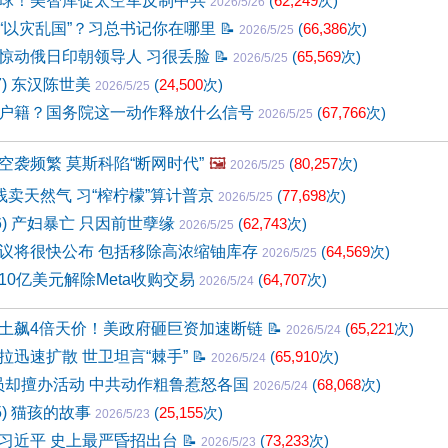
球！美智库促太空军反制中共
(
62,249
次)
2026/5/26
“以灾乱国”？习总书记你在哪里
📝
(
66,386
次)
2026/5/25
惊动俄日印朝领导人 习很丢脸
📝
(
65,569
次)
2026/5/25
7) 东汉陈世美
(
24,500
次)
2026/5/25
户籍？国务院这一动作释放什么信号
(
67,766
次)
2026/5/25
空袭频繁 莫斯科陷“断网时代”
🖼️
(
80,257
次)
2026/5/25
贱卖天然气 习“榨柠檬”算计普京
(
77,698
次)
2026/5/25
66) 产妇暴亡 只因前世孽缘
(
62,743
次)
2026/5/25
议将很快公布 包括移除高浓缩铀库存
(
64,569
次)
2026/5/25
款10亿美元解除Meta收购交易
(
64,707
次)
2026/5/24
土飙4倍天价！美政府砸巨资加速断链
📝
(
65,221
次)
2026/5/24
拉迅速扩散 世卫坦言“棘手”
📝
(
65,910
次)
2026/5/24
会员却擅办活动 中共动作粗鲁惹怒各国
(
68,068
次)
2026/5/24
5) 猫孩的故事
(
25,155
次)
2026/5/23
习近平 史上最严昏招出台
📝
(
73,233
次)
2026/5/23