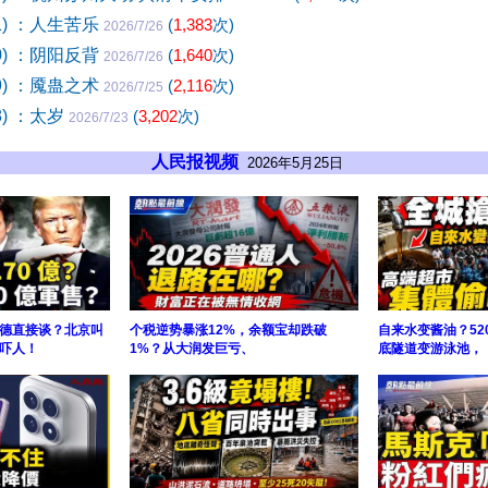
1) ：人生苦乐
(
1,383
次)
2026/7/26
0) ：阴阳反背
(
1,640
次)
2026/7/26
9) ：魇蛊之术
(
2,116
次)
2026/7/25
8) ：太岁
(
3,202
次)
2026/7/23
人民报视频
2026年5月25日
德直接谈？北京叫
个税逆势暴涨12%，余额宝却跌破
自来水变酱油？52
吓人！
1%？从大润发巨亏、
底隧道变游泳池，