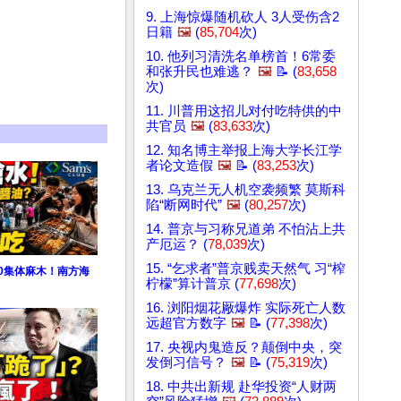
9. 上海惊爆随机砍人 3人受伤含2
日籍
🖼️
(
85,704
次)
10. 他列习清洗名单榜首！6常委
和张升民也难逃？
🖼️
📝 (
83,658
次)
11. 川普用这招儿对付吃特供的中
共官员
🖼️
(
83,633
次)
12. 知名博主举报上海大学长江学
者论文造假
🖼️
📝 (
83,253
次)
13. 乌克兰无人机空袭频繁 莫斯科
陷“断网时代”
🖼️
(
80,257
次)
14. 普京与习称兄道弟 不怕沾上共
产厄运？ (
78,039
次)
15. “乞求者”普京贱卖天然气 习“榨
0集体麻木！南方海
柠檬”算计普京 (
77,698
次)
16. 浏阳烟花厰爆炸 实际死亡人数
远超官方数字
🖼️
📝 (
77,398
次)
17. 央视内鬼造反？颠倒中央，突
发倒习信号？
🖼️
📝 (
75,319
次)
18. 中共出新规 赴华投资“人财两