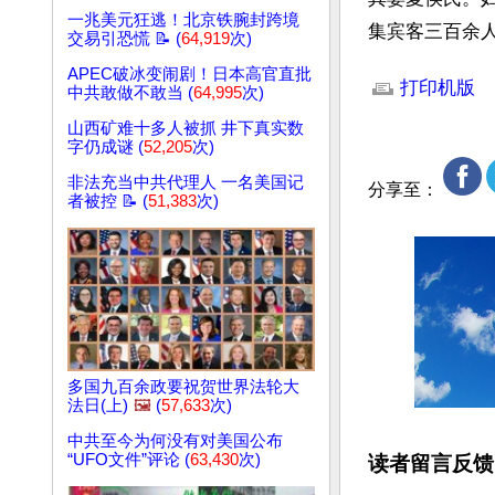
一兆美元狂逃！北京铁腕封跨境
集宾客三百余
交易引恐慌 📝 (
64,919
次)
文章网址: http://w
APEC破冰变闹剧！日本高官直批
打印机版
中共敢做不敢当 (
64,995
次)
山西矿难十多人被抓 井下真实数
字仍成谜 (
52,205
次)
非法充当中共代理人 一名美国记
分享至：
者被控 📝 (
51,383
次)
多国九百余政要祝贺世界法轮大
法日(上)
🖼️
(
57,633
次)
中共至今为何没有对美国公布
“UFO文件”评论 (
63,430
次)
读者留言反馈