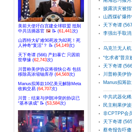
南海恶习搬月
披露洪灾被指
山西煤矿爆炸
天下奇谭 (56
美前大使吁白宫建全球联盟 抵制
中共活摘器官
🖼️
📝 (
61,441
次)
李强出手取消
山西特大矿难90死改为82死！死
人神奇“复活”？ 📝 (
54,149
次)
乌克兰无人机
天下奇谭 (566) 产妇暴亡 只因前
“乞求者”普京
世孽缘 (
62,743
次)
天下奇谭 (5
川普称美伊协议将很快公布 包括
川普称美伊协
移除高浓缩铀库存 (
64,569
次)
Manus拟筹
Manus拟筹款10亿美元解除Meta
收购交易 (
64,707
次)
中共武器化稀
川普：结束与伊朗冲突的协议已
“基本谈成” 📝 (
53,584
次)
民主刚果伊波
非CPTPP
天下奇谭 (56
蔡奇报告吓傻