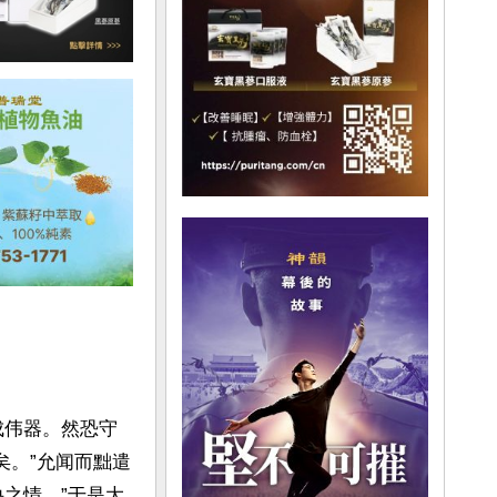
成伟器。然恐守
矣。”允闻而黜遣
之情。”于是大