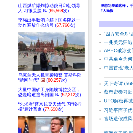
山西煤矿爆炸惊动俄日印朝领导
没想到差成这样， 
人 习很丢脸 📝 (
65,569
次)
#人民报
李强出手取消户籍？国务院这一
动作释放什么信号 (
67,766
次)
“四方安全对
一兆美元狂逃
APEC破冰
中共至今为何
中国首现“老人
乌克兰无人机空袭频繁 莫斯科陷
“断网时代”
🖼️
(
80,257
次)
天下奇谭 (5
大量中国矿工身陷埃博拉疫区，
蔡奇密奏习近
恐走暗道逃离回国 📝 (
52,312
次)
UFO解密再
“乞求者”普京贱卖天然气 习“榨柠
檬”算计普京 (
77,698
次)
习近平面子优
官场造假成风