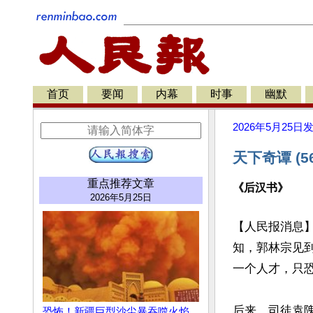
首页
要闻
内幕
时事
幽默
2026年5月25日
天下奇谭 (5
重点推荐文章
《后汉书》
2026年5月25日
【人民报消息
知，郭林宗见
一个人才，只恐
后来，司徒袁
恐怖！新疆巨型沙尘暴吞噬火焰