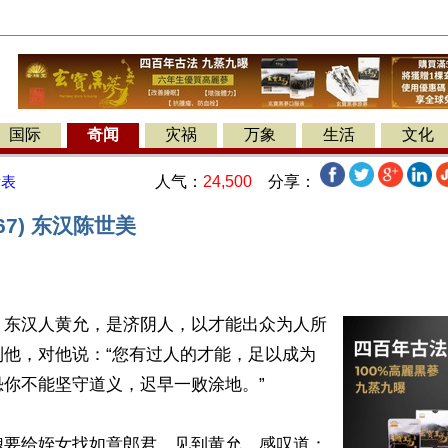
国际
奇闻
灾祸
万象
生活
文化
人气：
24,500
分享：
发表
67) 东汉陈世美
】东汉人黄允，是济阴人，以才能出众为人所
到他，对他说：“您有过人的才能，足以成为
你不能坚守道义，迟早一败涂地。”

隗要给姪女找如意郎君，见到黄允，感叹道：