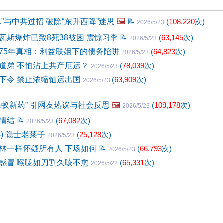
”与中共过招 破除“东升西降”迷思
🖼️
📝
(
108,220
次)
2026/5/23
瓦斯爆炸已致8死38被困 震惊习李
📝
(
63,145
次)
2026/5/23
75年真相：利益联姻下的债务陷阱
(
64,823
次)
2026/5/23
道弟 不怕沾上共产厄运？
(
78,039
次)
2026/5/23
下令 禁止浓缩铀运出国
(
63,909
次)
2026/5/23
杀蚁新药” 引网友热议与社会反思
🖼️
(
109,178
次)
2026/5/23
革情结
📝
(
67,082
次)
2026/5/23
4) 隐士老莱子
(
25,128
次)
2026/5/23
林一样怀疑所有人 下场如何
📝
(
66,793
次)
2026/5/23
感冒 喉咙如刀割久咳不愈
(
65,331
次)
2026/5/22