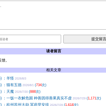
读者留言
反馈。
相关文章
5) ：羊怪
2026/8/3
5) ：猫有五德
(
734
次)
2026/8/1
4) ：天魔
(
888
次)
2026/7/30
23) ：一饭一衣解危困 种善因得善果真实不虚
(
1,171
次)
2026/7/29
22) ：杭州苏州大劫 冥府早安排
(
1,618
次)
2026/7/28