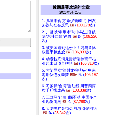
近期最受欢迎的文章
2026年5月25日
1. 儿童零食变“杀蚁新药” 引网友
热议与社会反思
🖼️
(
109,178
次)
2. 川普以“奉承术”与中共过招 破
除“东升西降”迷思
🖼️
📝 (
108,220
次)
3. 被美国逼到这份上！习与鲁比
欧握手超尴尬
🖼️
(
106,933
次)
4. 幼发拉底河龙脉断裂惊现干枯
引起末日预言联想
🖼️
(
105,310
次)
5. 大陆网友“箭射龙袍猪头” 中南
海那位连发噩梦
🖼️▶️
📝 (
105,197
次)
6. 习紧抓“台湾”当红线 川普四两
拨千斤捞成果
🖼️
(
103,338
次)
7. 三驾马车油门踩不动 中国多产
业现倒闭潮
🖼️
📝 (
87,298
次)
8. 大陆男猝死街边 视频引爆网络
🖼️
📝 (
86,842
次)