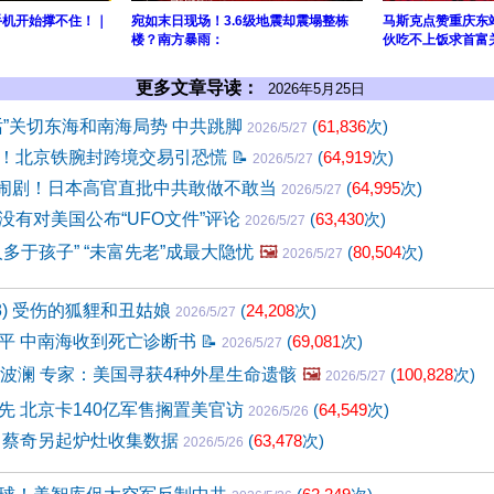
手机开始撑不住！｜
宛如末日现场！3.6级地震却震塌整栋
马斯克点赞重庆东
楼？南方暴雨：
伙吃不上饭求首富
更多文章导读：
2026年5月25日
话”关切东海和南海局势 中共跳脚
(
61,836
次)
2026/5/27
！北京铁腕封跨境交易引恐慌
📝
(
64,919
次)
2026/5/27
变闹剧！日本高官直批中共敢做不敢当
(
64,995
次)
2026/5/27
没有对美国公布“UFO文件”评论
(
63,430
次)
2026/5/27
多于孩子” “未富先老”成最大隐忧
🖼️
(
80,504
次)
2026/5/27
68) 受伤的狐貍和丑姑娘
(
24,208
次)
2026/5/27
平 中南海收到死亡诊断书
📝
(
69,081
次)
2026/5/27
掀波澜 专家：美国寻获4种外星生命遗骸
🖼️
(
100,828
次)
2026/5/27
先 北京卡140亿军售搁置美官访
(
64,549
次)
2026/5/26
 蔡奇另起炉灶收集数据
(
63,478
次)
2026/5/26