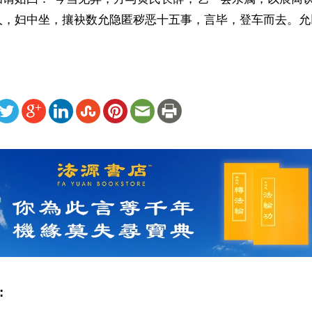
人，妇中坐，攘袂数允隐匿秽恶十五事，言毕，登车而去。允
ww.renminbao.com/rmb/articles/2026/5/25/95314.html
: