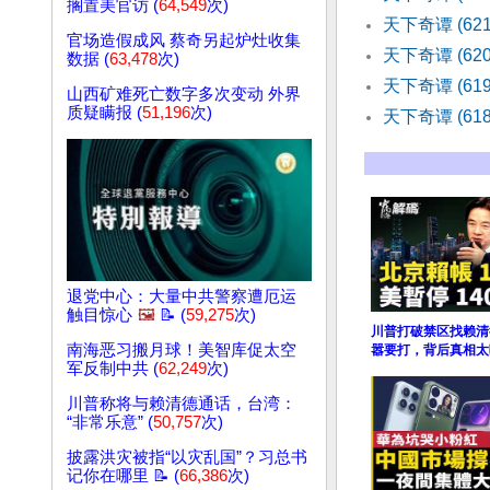
搁置美官访 (
64,549
次)
天下奇谭 (62
官场造假成风 蔡奇另起炉灶收集
天下奇谭 (62
数据 (
63,478
次)
天下奇谭 (61
山西矿难死亡数字多次变动 外界
质疑瞒报 (
51,196
次)
天下奇谭 (61
退党中心：大量中共警察遭厄运
触目惊心
🖼️
📝 (
59,275
次)
川普打破禁区找赖清
南海恶习搬月球！美智库促太空
嚣要打，背后真相太
军反制中共 (
62,249
次)
川普称将与赖清德通话，台湾：
“非常乐意” (
50,757
次)
披露洪灾被指“以灾乱国”？习总书
记你在哪里 📝 (
66,386
次)