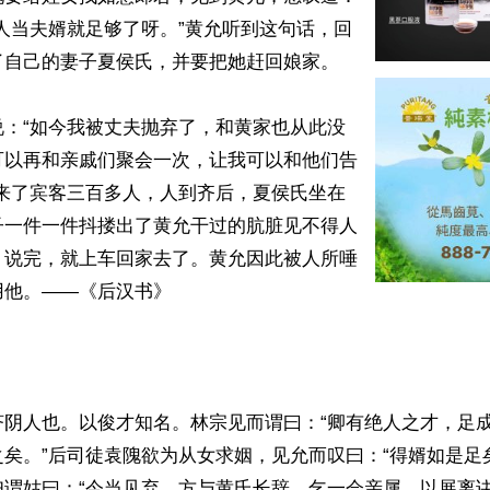
人当夫婿就足够了呀。”黄允听到这句话，回
自己的妻子夏侯氏，并要把她赶回娘家。

说：“如今我被丈夫抛弃了，和黄家也从此没
可以再和亲戚们聚会一次，让我可以和他们告
集来了宾客三百多人，人到齐后，夏侯氏坐在
子一件一件抖搂出了黄允干过的肮脏见不得人
，说完，就上车回家去了。黄允因此被人所唾
他。——《后汉书》

济阴人也。以俊才知名。林宗见而谓曰：“卿有绝人之才，足
矣。”后司徒袁隗欲为从女求姻，见允而叹曰：“得婿如是足
妇谓姑曰：“今当见弃，方与黄氏长辞，乞一会亲属，以展离诀