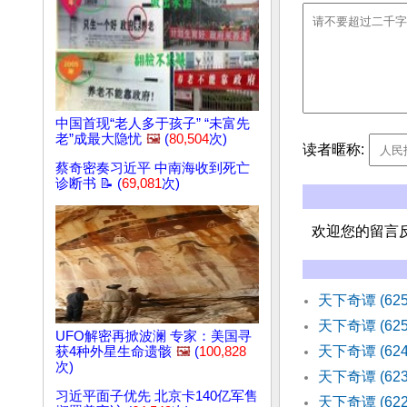
中国首现“老人多于孩子” “未富先
老”成最大隐忧
🖼️
(
80,504
次)
读者暱称:
蔡奇密奏习近平 中南海收到死亡
诊断书 📝 (
69,081
次)
欢迎您的留言
天下奇谭 (62
天下奇谭 (62
UFO解密再掀波澜 专家：美国寻
天下奇谭 (62
获4种外星生命遗骸
🖼️
(
100,828
次)
天下奇谭 (6
习近平面子优先 北京卡140亿军售
天下奇谭 (6