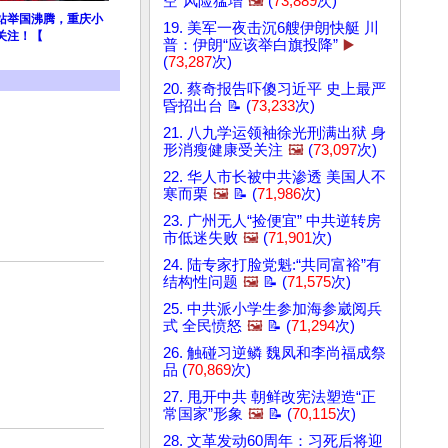
空”风险猛增
🖼️
(
73,889
次)
站举国沸腾，重庆小
19. 美军一夜击沉6艘伊朗快艇 川
关注！【
普：伊朗“应该举白旗投降”
▶️
(
73,287
次)
20. 蔡奇报告吓傻习近平 史上最严
昏招出台 📝 (
73,233
次)
21. 八九学运领袖徐光刑满出狱 身
形消瘦健康受关注
🖼️
(
73,097
次)
22. 华人市长被中共渗透 美国人不
寒而栗
🖼️
📝 (
71,986
次)
23. 广州无人“捡便宜” 中共逆转房
市低迷失败
🖼️
(
71,901
次)
24. 陆专家打脸党魁:“共同富裕”有
结构性问题
🖼️
📝 (
71,575
次)
25. 中共派小学生参加海参崴阅兵
式 全民愤怒
🖼️
📝 (
71,294
次)
26. 触碰习逆鳞 魏凤和李尚福成祭
品 (
70,869
次)
27. 甩开中共 朝鲜改宪法塑造“正
常国家”形象
🖼️
📝 (
70,115
次)
28. 文革发动60周年：习死后将迎