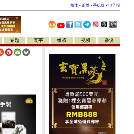
简体
-
正體
-
手机版
-
电子报
专题
寰宇
维权
视频
杂谈