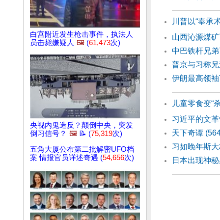
川普以“奉承术
白宫附近发生枪击事件，执法人
山西沁源煤矿
员击毙嫌疑人
🖼️
(
61,473
次)
中巴铁杆兄弟
普京与习称兄
伊朗最高领袖
儿童零食变“
习近平的文
央视内鬼造反？颠倒中央，突发
天下奇谭 (56
倒习信号？
🖼️
📝 (
75,319
次)
习如晚年斯大
五角大厦公布第二批解密UFO档
案 情报官员详述奇遇 (
54,656
次)
日本出现神秘