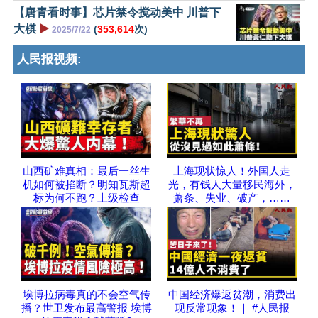
【唐青看时事】芯片禁令搅动美中 川普下
大棋
▶️
(
353,614
次)
2025/7/22
人民报视频:
山西矿难真相：最后一丝生
上海现状惊人！外国人走
机如何被掐断？明知瓦斯超
光，有钱人大量移民海外，
标为何不跑？上级检查
萧条、失业、破产，……
埃博拉病毒真的不会空气传
中国经济爆返贫潮，消费出
播？世卫发布最高警报 埃博
现反常现象！｜ #人民报