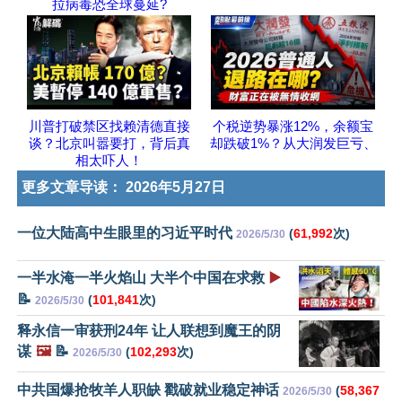
拉病毒恐全球蔓延?
川普打破禁区找赖清德直接
个税逆势暴涨12%，余额宝
谈？北京叫嚣要打，背后真
却跌破1%？从大润发巨亏、
相太吓人！
更多文章导读：
2026年5月27日
一位大陆高中生眼里的习近平时代
(
61,992
次)
2026/5/30
一半水淹一半火焰山 大半个中国在求救
▶️
📝
(
101,841
次)
2026/5/30
释永信一审获刑24年 让人联想到魔王的阴
谋
🖼️
📝
(
102,293
次)
2026/5/30
中共国爆抢牧羊人职缺 戳破就业稳定神话
(
58,367
2026/5/30