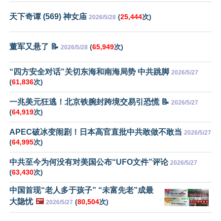
天下奇谭 (569) 神女庙
(
25,444
次)
2026/5/28
董军又悬了 📝
(
65,949
次)
2026/5/28
“四方安全对话”关切东海和南海局势 中共跳脚
2026/5/27
(
61,836
次)
一兆美元狂逃！北京铁腕封跨境交易引恐慌 📝
2026/5/27
(
64,919
次)
APEC破冰变闹剧！日本高官直批中共敢做不敢当
2026/5/27
(
64,995
次)
中共至今为何没有对美国公布“UFO文件”评论
2026/5/27
(
63,430
次)
中国首现“老人多于孩子” “未富先老”成最
大隐忧
🖼️
(
80,504
次)
2026/5/27