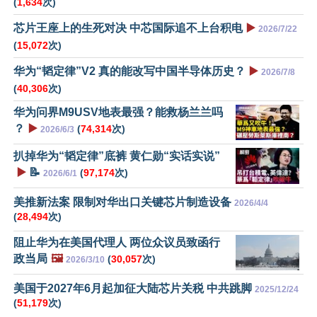
(
1,634
次)
芯片王座上的生死对决 中芯国际追不上台积电
▶️
2026/7/22
(
15,072
次)
华为“韬定律”V2 真的能改写中国半导体历史？
▶️
2026/7/8
(
40,306
次)
华为问界M9USV地表最强？能救杨兰兰吗
？
▶️
(
74,314
次)
2026/6/3
扒掉华为“韬定律”底裤 黄仁勋“实话实说”
▶️
📝
(
97,174
次)
2026/6/1
美推新法案 限制对华出口关键芯片制造设备
2026/4/4
(
28,494
次)
阻止华为在美国代理人 两位众议员致函行
政当局
🖼️
(
30,057
次)
2026/3/10
美国于2027年6月起加征大陆芯片关税 中共跳脚
2025/12/24
(
51,179
次)