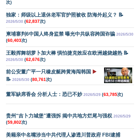
次)
独家：师级以上退休老军官护照被收 防海外起义？ 📝
(
62,837
次)
2026/5/30
柬埔寨判6中国人终身监禁 曝光中共纵容跨国诈骗
2026/5/30
(
60,403
次)
王毅挥舞胡萝卜加大棒 惧怕捷克效应在欧洲越烧越热 📝
(
62,676
次)
2026/5/30
前公安董广平一只橡皮艇跨黄海闯韩国
▶️
📝
(
80,761
次)
2026/5/30
董军缺席香会 分析人士：恐已不妙
(
63,785
次)
2026/5/29
贵州“吉卜力城堡”遭强拆 揭中共地方烂尾与强权
2026/5/29
(
59,802
次)
美籍亲中名嘴涉当中共代理人渗透川普政府 FBI逮捕