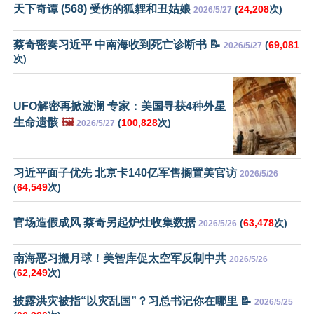
天下奇谭 (568) 受伤的狐貍和丑姑娘
(
24,208
次)
2026/5/27
蔡奇密奏习近平 中南海收到死亡诊断书 📝
(
69,081
2026/5/27
次)
UFO解密再掀波澜 专家：美国寻获4种外星
生命遗骸
🖼️
(
100,828
次)
2026/5/27
习近平面子优先 北京卡140亿军售搁置美官访
2026/5/26
(
64,549
次)
官场造假成风 蔡奇另起炉灶收集数据
(
63,478
次)
2026/5/26
南海恶习搬月球！美智库促太空军反制中共
2026/5/26
(
62,249
次)
披露洪灾被指“以灾乱国”？习总书记你在哪里 📝
2026/5/25