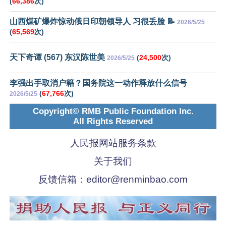
(
66,386
次)
山西煤矿爆炸惊动俄日印朝领导人 习很丢脸 📝
2026/5/25
(
65,569
次)
天下奇谭 (567) 东汉陈世美
(
24,500
次)
2026/5/25
李强出手取消户籍？国务院这一动作释放什么信号
(
67,766
次)
2026/5/25
Copyright© RMB Public Foundation Inc.
All Rights Reserved
人民报网站服务条款
关于我们
反馈信箱：
editor@renminbao.com