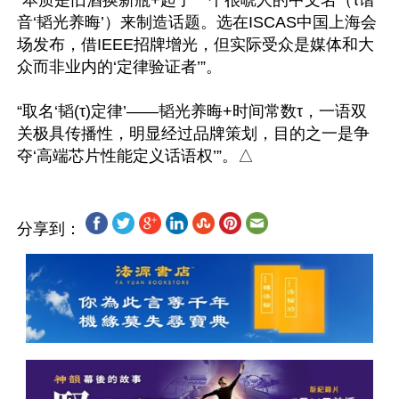
“本质是旧酒换新瓶+起了一个很唬人的中文名（τ谐
音‘韬光养晦’）来制造话题。选在ISCAS中国上海会
场发布，借IEEE招牌增光，但实际受众是媒体和大
众而非业内的‘定律验证者’”。

“取名‘韬(τ)定律’——韬光养晦+时间常数τ，一语双
关极具传播性，明显经过品牌策划，目的之一是争
分享到：