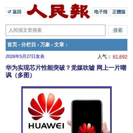
↺ 返回 
电子报
正體版
首页
分栏目
万象
文章
›
›
›
：
2026年5月27日
发表
人气：
61,692
华为实现芯片性能突破？党媒吹嘘 网上一片嘲
讽（多图）