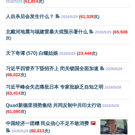
(
61,814
次)
2026/5/29
人自杀后会发生什么？ 📝
(
61,328
次)
2026/5/29
北戴河地震与福建雷暴大戏预示著什么 📝
(
65,508
2026/5/29
次)
天下奇谭 (570) 白螺姑娘
(
23,444
次)
2026/5/28
习近平四管齐下昏招齐上 闭关锁国全面加速 📝
2026/5/28
(
66,022
次)
习近平峰会失态痛批日本 专家批缺乏自知之明
2026/5/28
(
63,414
次)
Quad新德里强势集结 共同反制中共印太行动
2026/5/28
(
61,090
次)
中国经济一团糟 民众信心不足不敢消费
🖼️
📝
(
82,613
次)
2026/5/28