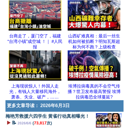
台商走了，厦门空了，福建
山西矿难真相：最后一丝生
“台湾小镇”成空城 ！｜ #人民
机如何被掐断？明知瓦斯超
报
标为何不跑？上级检查
上海现状惊人！外国人走
埃博拉病毒真的不会空气传
光，有钱人大量移民海外，
播？世卫发布最高警报 埃博
萧条、失业、破产，……
拉病毒恐全球蔓延?
更多文章导读：
2026年6月3日
梅艳芳救援六四学生 黄雀行动真相曝光！
▶️
📝
(
73,817
次)
2026/6/6