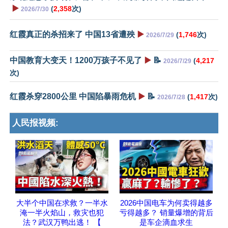
▶️
(
2,358
次)
2026/7/30
红霞真正的杀招来了 中国13省遭殃
▶️
(
1,746
次)
2026/7/29
中国教育大变天！1200万孩子不见了
▶️
📝
(
4,217
2026/7/29
次)
红霞杀穿2800公里 中国陷暴雨危机
▶️
📝
(
1,417
次)
2026/7/28
人民报视频:
大半个中国在求救？一半水
2026中国电车为何卖得越多
淹一半火焰山，救灾也犯
亏得越多？ 销量爆增的背后
法？武汉万鸭出逃！ 【
是车企滴血求生