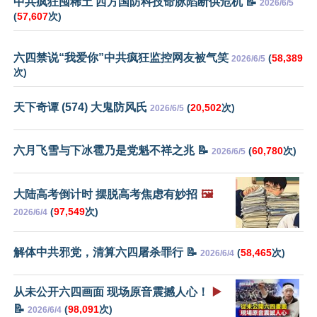
中共疯狂囤稀土 西方国防科技命脉陷断供危机 📝
2026/6/5
(
57,607
次)
六四禁说“我爱你”中共疯狂监控网友被气笑
(
58,389
2026/6/5
次)
天下奇谭 (574) 大鬼防风氏
(
20,502
次)
2026/6/5
六月飞雪与下冰雹乃是党魁不祥之兆 📝
(
60,780
次)
2026/6/5
大陆高考倒计时 摆脱高考焦虑有妙招
🖼️
(
97,549
次)
2026/6/4
解体中共邪党，清算六四屠杀罪行 📝
(
58,465
次)
2026/6/4
从未公开六四画面 现场原音震撼人心！
▶️
📝
(
98,091
次)
2026/6/4