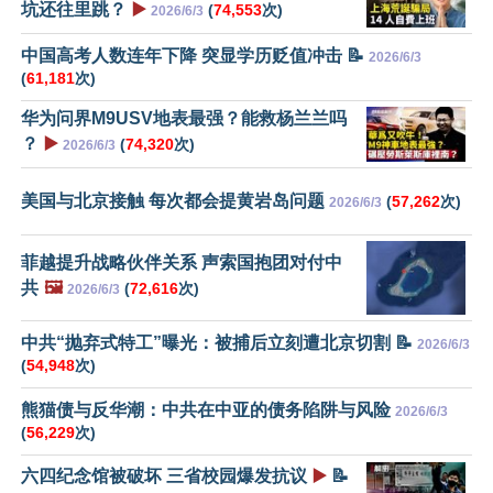
坑还往里跳？
▶️
(
74,553
次)
2026/6/3
中国高考人数连年下降 突显学历贬值冲击 📝
2026/6/3
(
61,181
次)
华为问界M9USV地表最强？能救杨兰兰吗
？
▶️
(
74,320
次)
2026/6/3
美国与北京接触 每次都会提黄岩岛问题
(
57,262
次)
2026/6/3
菲越提升战略伙伴关系 声索国抱团对付中
共
🖼️
(
72,616
次)
2026/6/3
中共“抛弃式特工”曝光：被捕后立刻遭北京切割 📝
2026/6/3
(
54,948
次)
熊猫债与反华潮：中共在中亚的债务陷阱与风险
2026/6/3
(
56,229
次)
六四纪念馆被破坏 三省校园爆发抗议
▶️
📝