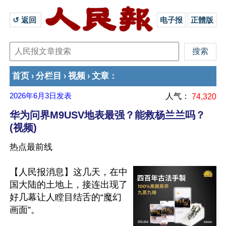
↺ 返回 
电子报
正體版
首页
分栏目
视频
文章
›
›
›
：
2026年6月3日
发表
人气：
74,320
华为问界M9USV地表最强？能救杨兰兰吗？
(视频)
热点最前线
【人民报消息】这几天，在中
国大陆的土地上，接连出现了
好几幕让人瞠目结舌的“魔幻
画面”。 
