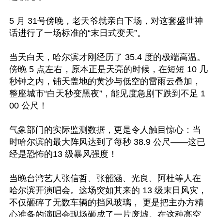
5 月 31号傍晚，老天爷就亲自下场，对这套盛世神
话进行了一场标准的“末日式变天”。

当天白天，哈尔滨才刚经历了 35.4 度的极端高温。
傍晚 5 点左右，原本正是天亮的时候，在短短 10 几
秒钟之内，铺天盖地的黄沙与低空的雷雨云叠加，
整座城市“白天秒变黑夜”，能见度急剧下跌到不足 1
00 公尺！

气象部门的实际监测数据，更是令人触目惊心：当
时哈尔滨的最大阵风达到了每秒 38.9 公尺——这已
经是恐怖的13 级暴风强度！

当晚台湾艺人张信哲、张韶涵、光良、阿杜等人在
哈尔滨开演唱会。这场突如其来的 13 级末日风灾，
不仅砸碎了无数车辆的挡风玻璃， 更是把主办方精
心准备的演唱会现场砸成了一片废墟。在这种高空