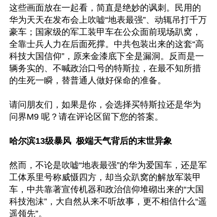
这些画面放在一起看，简直是绝妙的讽刺。民用的
华为天天在发布会上吹嘘“地表最强”、动辄吊打千万
豪车；国家级的军工装甲车在公众面前现场趴窝，
全靠士兵人力在后面死撑。中共包装出来的这套“高
科技大国信仰”，原来金漆底下全是漏洞。反而是一
辆务实的、不喊政治口号的特斯拉，在最不知所措
的生死一瞬，替普通人做好保命的准备。

请问朋友们，如果是你，会选择买特斯拉还是华为
问界M9 呢？请在评论区留下您的答案。

哈尔滨13级暴风  极端天气背后的末世异象 
然而，不论是吹嘘“地表最强”的华为爱国车，还是军
工体系里号称威慑四方，却当众趴窝的解放军装甲
车，中共靠著宣传机器和政治信仰堆砌出来的“大国
科技泡沫”，大自然从来不听故事，更不相信什么“遥
遥领先”。
