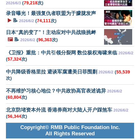
(
79,218
次)
2026/6/3
录音曝光！最强复仇者联盟为于朦胧发声
▶️
📝
(
74,111
次)
2026/6/2
日本“真的变了”！主动应对中共战狼挑衅
🖼️
📝
(
96,363
次)
2026/6/2
《卫报》重批：中共引领分裂网 数位极权海啸来临
2026/6/2
(
57,324
次)
中共降级香格里拉 避谈军腐遭美日菲围剿
(
55,539
2026/6/2
次)
不再维护习核心地位？中共政协高官表述诡异
2026/6/2
(
60,804
次)
北京防堵资本外流 香港券商对大陆人开户踩煞车
2026/6/2
(
56,344
次)
Copyright© RMB Public Foundation Inc.
All Rights Reserved