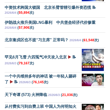
中资技术跨国大锁国 北京长臂管辖引爆外资恐慌 📝
(
55,894
次)
2026/6/4
伊朗战火推升美国LNG暴利 中共堡垒经济代价惨重
(
57,906
次)
2026/6/4
北京衞戍区也不提“习主席” 正常吗？
(
61,548
次)
2026/6/4
罕见6月飞雪 六四冤气冲天攻入北京
▶️
📝
(
79,167
次)
2026/6/3
一个中共维持多年的神话 被一年轻人砸碎
了
▶️
📝
(
76,145
次)
2026/6/3
天下奇谭 (573) 火神降临
(
21,036
次)
2026/6/3
从付费实习到自费上班 中国人为何明知火