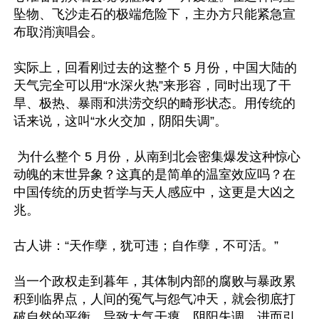
坠物、飞沙走石的极端危险下，主办方只能紧急宣
布取消演唱会。

实际上，回看刚过去的这整个 5 月份，中国大陆的
天气完全可以用“水深火热”来形容，同时出现了干
旱、极热、暴雨和洪涝交织的畸形状态。用传统的
话来说，这叫“水火交加，阴阳失调”。

 为什么整个 5 月份，从南到北会密集爆发这种惊心
动魄的末世异象？这真的是简单的温室效应吗？在
中国传统的历史哲学与天人感应中，这更是大凶之
兆。

古人讲：“天作孽，犹可违；自作孽，不可活。”

当一个政权走到暮年，其体制内部的腐败与暴政累
积到临界点，人间的冤气与怨气冲天，就会彻底打
破自然的平衡，导致大气干瘪、阴阳失调，进而引