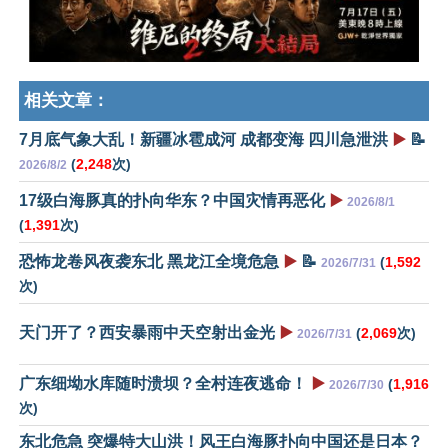
相关文章：
7月底气象大乱！新疆冰雹成河 成都变海 四川急泄洪
▶️
📝
(
2,248
次)
2026/8/2
17级白海豚真的扑向华东？中国灾情再恶化
▶️
2026/8/1
(
1,391
次)
恐怖龙卷风夜袭东北 黑龙江全境危急
▶️
📝
(
1,592
2026/7/31
次)
天门开了？西安暴雨中天空射出金光
▶️
(
2,069
次)
2026/7/31
广东细坳水库随时溃坝？全村连夜逃命！
▶️
(
1,916
2026/7/30
次)
东北危急 突爆特大山洪！风王白海豚扑向中国还是日本？