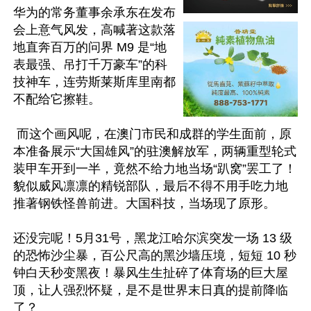
华为的常务董事余承东在发布
会上意气风发，高喊著这款落
地直奔百万的问界 M9 是“地
表最强、吊打千万豪车”的科
技神车，连劳斯莱斯库里南都
不配给它擦鞋。

 而这个画风呢，在澳门市民和成群的学生面前，原
本准备展示“大国雄风”的驻澳解放军，两辆重型轮式
装甲车开到一半，竟然不给力地当场“趴窝”罢工了！
貌似威风凛凛的精锐部队，最后不得不用手吃力地
推著钢铁怪兽前进。大国科技，当场现了原形。 

还没完呢！5月31号，黑龙江哈尔滨突发一场 13 级
的恐怖沙尘暴，百公尺高的黑沙墙压境，短短 10 秒
钟白天秒变黑夜！暴风生生扯碎了体育场的巨大屋
顶，让人强烈怀疑，是不是世界末日真的提前降临
了？ 
