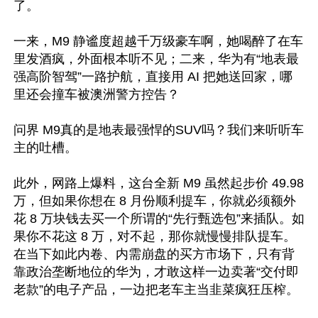
了。

一来，M9 静谧度超越千万级豪车啊，她喝醉了在车
里发酒疯，外面根本听不见；二来，华为有“地表最
强高阶智驾”一路护航，直接用 AI 把她送回家，哪
里还会撞车被澳洲警方控告？

问界 M9真的是地表最强悍的SUV吗？我们来听听车
主的吐槽。

此外，网路上爆料，这台全新 M9 虽然起步价 49.98 
万，但如果你想在 8 月份顺利提车，你就必须额外
花 8 万块钱去买一个所谓的“先行甄选包”来插队。如
果你不花这 8 万，对不起，那你就慢慢排队提车。
在当下如此内卷、内需崩盘的买方市场下，只有背
靠政治垄断地位的华为，才敢这样一边卖著“交付即
老款”的电子产品，一边把老车主当韭菜疯狂压榨。
