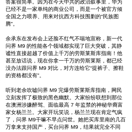
答案很简单。因为在今天中共的政治叙事里，华为
已经不是一家单纯的商业公司，而是一个被官方倾
全国之力喂养、用来对抗西方科技围剿的“民族图
腾”。

余承东在发布会上还脸不红气不喘地宣称，新一代
问界 M9 的性能各个领域都实现了巨大突破，其静
谧性直接超越了价值上千万的劳斯莱斯库指南！他
甚至放话说，现在你拿一千万的劳斯莱斯，都已经
没办法跟问界 M9 对比，对方连给它“提裤子、擦鞋
的资格都没有”。

听到老余吹嘘问界 M9 完爆劳斯莱斯库指南，网民
立刻发挥了极致的黑色幽默。大家纷纷联想到那位
在澳洲涉嫌醉驾、面临最高 7 年监禁的神秘华裔富
家女杨兰兰。大家开玩笑说，杨兰兰现在肯定气疯
了，问界 M9干嘛不早点问世。她把买库里南的几百
万拿来支持国产，买台问界 M9，结果就完全不同