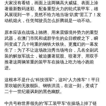
大家没有看错，画面上这两辆高大威猛、表面上涂
著最新数码迷彩、配备重型火力的轮式装甲车，雄
风展现到一半，竟然不给力地当场“趴窝”罢工了！发
动机熄火，任凭驾驶员怎么折腾就是一动不动。

原本应该在战场上驰骋、用来震慑境外势力的重型
武器，在澳门市民和成群学生的众目睽睽之下，瞬
间变成了几十吨重的钢铁大铁块。更魔幻的一幕发
生了：为了不让这场政治秀当场垮台，几名全副武
装的解放军战士，被迫撅著屁股、咬著牙、用双手
推著这两辆笨重的装甲车在操场上吃力地小跑前
进。

这根本不是什么“科技强军”，这叫“人力推车”！平日
里吹嘘的无敌舰队、钢铁洪流，在这一刻，变成了
二十一世纪最讽刺的黑色幽默。

中共号称世界领先的“军工装甲车”在操场上掉了链