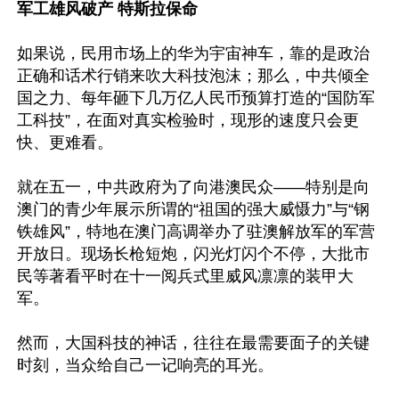
军工雄风破产 特斯拉保命
如果说，民用市场上的华为宇宙神车，靠的是政治
正确和话术行销来吹大科技泡沫；那么，中共倾全
国之力、每年砸下几万亿人民币预算打造的“国防军
工科技”，在面对真实检验时，现形的速度只会更
快、更难看。

就在五一，中共政府为了向港澳民众——特别是向
澳门的青少年展示所谓的“祖国的强大威慑力”与“钢
铁雄风”，特地在澳门高调举办了驻澳解放军的军营
开放日。现场长枪短炮，闪光灯闪个不停，大批市
民等著看平时在十一阅兵式里威风凛凛的装甲大
军。

然而，大国科技的神话，往往在最需要面子的关键
时刻，当众给自己一记响亮的耳光。
