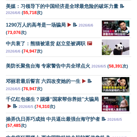
美媒：习领导下的中国经济是全球最危险的破坏力量 📝
(
55,718
次)
2026/6/6
1290万人的高考是一场骗局
▶️
📝
2026/6/6
(
73,076
次)
中共衰了：熊猫被退货 赵立坚被调职
🖼️
(
74,947
次)
2026/6/6
美防长聚焦台海 专家警告中共全球点火
(
58,391
次)
2026/6/5
邓丽君最后誓言 六四改变她的一生
▶️
📝
(
76,947
次)
2026/6/5
千亿红包催生？踢爆“国家帮你养娃”大骗局
▶️
📝
(
74,310
次)
2026/6/5
操弄仇日弄巧成拙 中共逼出最强台海守护者 📝
2026/6/5
(
57,485
次)