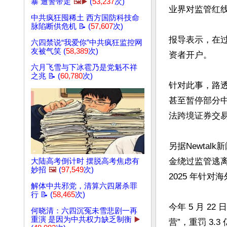
暴 遭警带走
🖼️▶️
(
53,237
次)
业界对监管红线
中共疯狂囤稀土 西方国防科技命
脉陷断供危机 📝 (
57,607
次)
报导表示，在
六四禁说“我爱你”中共疯狂监控网
友被气笑 (
58,389
次)
资者开户。

六月飞雪与下冰雹乃是党魁不祥
之兆 📝 (
60,780
次)
针对此事，路
甚至暂停部分
法跨境证券交易
另据Newta
金绕过监管逃
大陆高考倒计时 摆脱高考焦虑有
妙招
🖼️
(
97,549
次)
2025 年针
解体中共邪党，清算六四屠杀罪
行 📝 (
58,465
次)
今年 5 月 
何晓清：六四沉冤未雪悲剧一再
重演 是因为中共权力缺乏制衡
▶️
营”，重罚 3