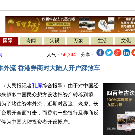
国际
奇闻
灾祸
万象
生活
文化
人气：
56,344
分享：
表
本外流 香港券商对大陆人开户踩煞车
】（人民报记者
孔屏
综合报导）由于对中国经
越来越多中国民众想方设法把资产转移到境
局为了堵住资本外流，近期对富途、老虎、长
平台展开全面打击，而香港一些银行及券商反
停为中国大陆投资者开设帐户。
