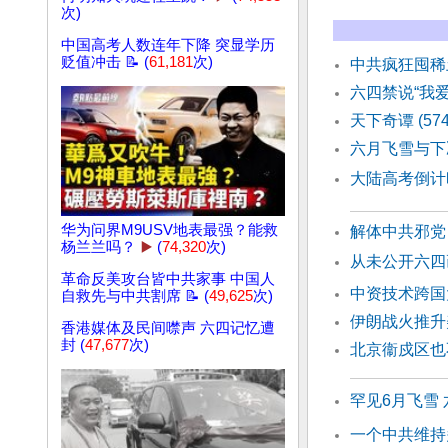
次)
中国高考人数连年下降 突显学历
贬值冲击 📝 (
61,181
次)
中共疯狂囤稀
六四禁说“我
天下奇谭 (57
六月飞雪与下
大陆高考倒计
华为问界M9USV地表最强？能救
解体中共邪党
杨兰兰吗？
▶️
(
74,320
次)
从未公开六四
革命反美攻台皆中共家事 中国人
中资技术跨国
自救先与中共割席 📝 (
49,625
次)
伊朗战火推升
香港媒体及民间噤声 六四记忆遭
封 (
47,677
次)
北京衞戍区也
罕见6月飞雪
一个中共维持