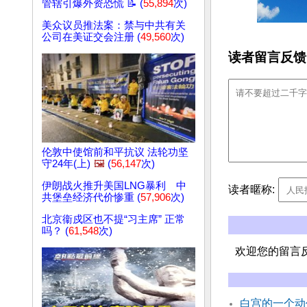
管辖引爆外资恐慌 📝 (
55,894
次)
美众议员推法案：禁与中共有关
公司在美证交会注册 (
49,560
次)
读者留言反馈
伦敦中使馆前和平抗议 法轮功坚
守24年(上)
🖼️
(
56,147
次)
伊朗战火推升美国LNG暴利 中
读者暱称:
共堡垒经济代价惨重 (
57,906
次)
北京衞戍区也不提“习主席” 正常
吗？ (
61,548
次)
欢迎您的留言
白宫的一个动