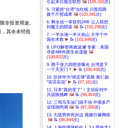
引起末日预言联想
🖼️
(
105,316
次)
5. 习紧抓“台湾”当红线 川普四两
拨千斤捞成果
🖼️
(
103,341
次)
6. 释永信一审获刑24年 让人联想
只限非投资用途。
到魔王的阴谋
🖼️
📝 (
102,298
次)
道，其余未经批
7. 一半水淹一半火焰山 大半个中
国在求救
▶️
📝 (
101,848
次)
8. UFO解密再掀波澜 专家：美国
寻获4种外星生命遗骸
🖼️
(
100,832
次)
9. 两千张六四照首曝光 台湾是下
一个天安门？
▶️
📝 (
100,438
次)
10. 扒掉华为“韬定律”底裤 黄仁勋
“实话实说”
▶️
📝 (
97,181
次)
11. 日本“真的变了”！主动应对中
共战狼挑衅
🖼️
📝 (
96,363
次)
12. 三驾马车油门踩不动 中国多产
业现倒闭潮
🖼️
📝 (
87,300
次)
13. 大陆男猝死街边 视频引爆网络
🖼️
📝 (
86,844
次)
14. 上海惊爆随机砍人 3人受伤含2