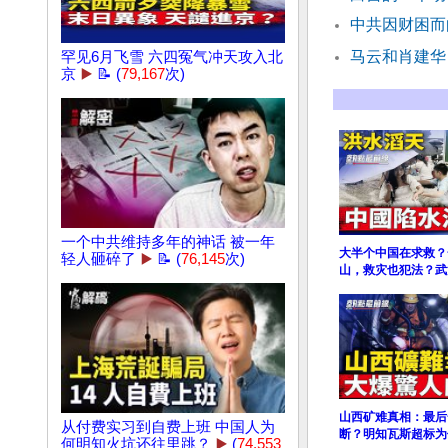
中共因财困而
马云和肖建华
罕见6月飞雪 六四冤气冲天攻入北
京
▶️
📝 (
79,167
次)
一个中共维持多年的神话 被一年
大半个中国在求救？
轻人砸碎了
▶️
📝 (
76,145
次)
山，救灾也犯法？武
山西矿难真相：最后
从付费实习到自费上班 中国人为
断？明知瓦斯超标为
何明知火坑还往里跳？
▶️
(
74,553