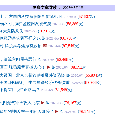
更多文章导读：
2026年6月1日
土 西方国防科技命脉陷断供危机
📝
(
57,607
次)
2026/6/5
爱你”中共疯狂监控网友被气笑
(
58,389
次)
2026/6/5
4) 大鬼防风氏
(
20,502
次)
2026/6/5
冰雹乃是党魁不祥之兆
📝
(
60,780
次)
2026/6/5
时 摆脱高考焦虑有妙招
🖼️
(
97,549
次)
2026/6/4
，清算六四屠杀罪行
📝
(
58,465
次)
2026/6/4
画面 现场原音震撼人心！
▶️
📝
(
98,091
次)
2026/6/4
大锁国 北京长臂管辖引爆外资恐慌
📝
(
55,894
次)
2026/6/4
美国LNG暴利 中共堡垒经济代价惨重
(
57,906
次)
2026/6/4
不提“习主席” 正常吗？
(
61,548
次)
2026/6/4
 六四冤气冲天攻入北京
▶️
📝
(
79,167
次)
2026/6/3
多年的神话 被一年轻人砸碎了
▶️
📝
(
76,145
次)
2026/6/3