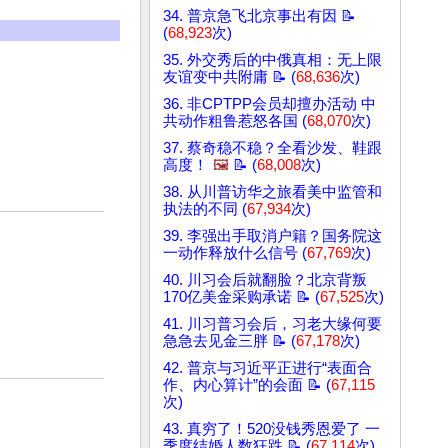
34. 普京急飞北京事出有因 📝
(
68,923
次)
35. 外交秀后的中俄真相：无上限
友谊变中共附庸 📝 (
68,636
次)
36. 非CPTPP会员却擅办活动 中
共动作粗鲁惹怒各国 (
68,070
次)
37. 蔡奇稳不稳？全看沙发、鞋跟
高度！
🖼️
📝 (
68,008
次)
38. 从川普访华之旅看美中监管和
执法的不同 (
67,934
次)
39. 李强出手取消户籍？国务院这
一动作释放什么信号 (
67,769
次)
40. 川习会后就翻脸？北京背叛
170亿美金采购承诺 📝 (
67,525
次)
41. 川习普习会后，习老大缘何要
急急去见金三胖 📝 (
67,178
次)
42. 普京与习近平正进行“表面合
作、内心算计”的会面 📝 (
67,115
次)
43. 真穷了！520没钱秀恩爱了 一
季度结婚人数狂跌 📝 (
67,114
次)