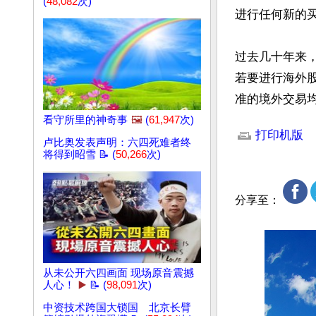
(
48,082
次)
进行任何新的
过去几十年来，
若要进行海外股
准的境外交易
文章网址: http://w
看守所里的神奇事
🖼️
(
61,947
次)
打印机版
卢比奥发表声明：六四死难者终
将得到昭雪 📝 (
50,266
次)
分享至：
从未公开六四画面 现场原音震撼
人心！
▶️
📝 (
98,091
次)
中资技术跨国大锁国 北京长臂