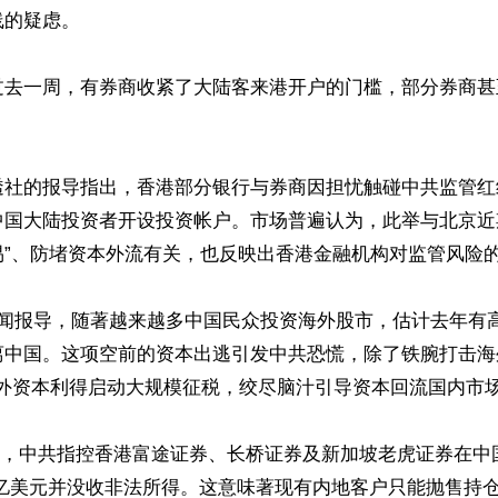
的疑虑。

过去一周，有券商收紧了大陆客来港开户的门槛，部分券商甚
透社的报导指出，香港部分银行与券商因担忧触碰中共监管红
中国大陆投资者开设投资帐户。市场普遍认为，此举与北京近
”、防堵资本外流有关，也反映出香港金融机构对监管风险的
lk新闻报导，随著越来越多中国民众投资海外股市，估计去年有高
离中国。这项空前的资本出逃引发中共恐慌，除了铁腕打击海
对海外资本利得启动大规模征税，绞尽脑汁引导资本回流国内市场
22 日，中共指控香港富途证券、长桥证券及新加坡老虎证券在中
.3 亿美元并没收非法所得。这意味著现有内地客户只能抛售持