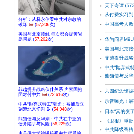
天下奇谭 (57
从付费实习到
分析：从释永信看中共对宗教的
中国高考人数
破坏
🖼️
(
57,206
次)
美国与北京接触 每次都会提黄岩
岛问题 (
57,262
次)
华为问界M9
美国与北京接
菲越提升战略
中共“抛弃式
熊猫债与反华
菲越提升战略伙伴关系 声索国抱
六四纪念馆被
团对付中共
🖼️
(
72,616
次)
录音曝光！最
中共“抛弃式特工”曝光：被捕后立
刻遭北京切割 📝 (
54,948
次)
日本“真的变
熊猫债与反华潮：中共在中亚的
《卫报》重批
债务陷阱与风险 (
56,229
次)
中共降级香格
史丹佛大学被曝接受中共背景的