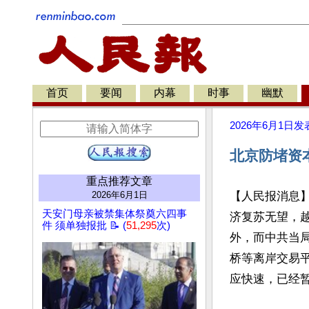
首页
要闻
内幕
时事
幽默
2026年6月1日
发
北京防堵资
重点推荐文章
2026年6月1日
【人民报消息
天安门母亲被禁集体祭奠六四事
济复苏无望，
件 须单独报批 📝 (
51,295
次)
外，而中共当
桥等离岸交易
应快速，已经暂