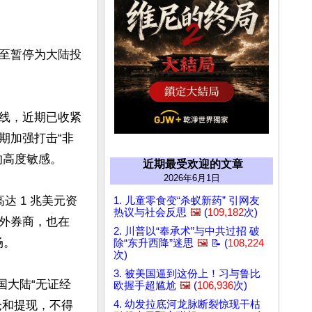
至暂停为大陆投
线，近期已收紧
期加强打击“非
高度敏感。

近期最受欢迎的文章
2026年6月1日
达 1 兆美元资
1. 儿童零食变“杀蚁新药” 引网友
热议与社会反思
🖼️
(
109,182
次)
外券商，也在 
2. 川普以“奉承术”与中共过招 破
。

除“东升西降”迷思
🖼️
📝 (
108,224
次)
3. 被美国逼到这份上！习与鲁比
国大陆“无证经
欧握手超尴尬
🖼️
(
106,936
次)
仓和提现，不得
4. 幼发拉底河龙脉断裂惊现干枯