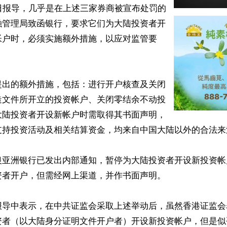
日报导，几乎是在上述三家券商被宣布处罚的
融管理局致函银行，要求它们为大陆投资者开
帐户时，必须实施额外措施，以应对监管要
提出的额外措施，包括：进行开户核查及关闭
造文件所开立的投资帐户、关闭零结余不动投
大陆投资者开设新帐户时需取得其书面声明，
支持投资活动及相关结算资金，均来自中国大陆以外的合法来源
银亚洲银行已发出内部通知，暂停为大陆投资者开设新投资帐
者开户，但需经网上渠道，并作书面声明。

报导中表示，在中共证监会采取上述举动后，虽然香港证监会
资者（以大陆身分证明文件开户者）开设新投资帐户，但是似