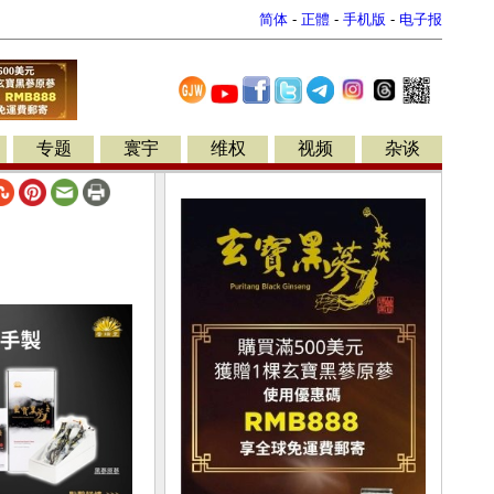
简体
-
正體
-
手机版
-
电子报
专题
寰宇
维权
视频
杂谈