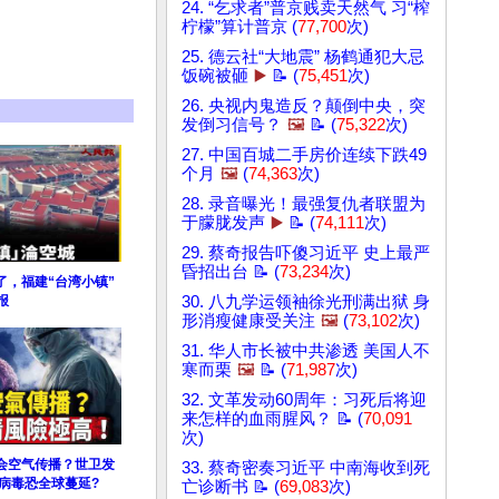
24. “乞求者”普京贱卖天然气 习“榨
柠檬”算计普京 (
77,700
次)
25. 德云社“大地震” 杨鹤通犯大忌
饭碗被砸
▶️
📝 (
75,451
次)
26. 央视内鬼造反？颠倒中央，突
发倒习信号？
🖼️
📝 (
75,322
次)
27. 中国百城二手房价连续下跌49
个月
🖼️
(
74,363
次)
28. 录音曝光！最强复仇者联盟为
于朦胧发声
▶️
📝 (
74,111
次)
29. 蔡奇报告吓傻习近平 史上最严
昏招出台 📝 (
73,234
次)
了，福建“台湾小镇”
报
30. 八九学运领袖徐光刑满出狱 身
形消瘦健康受关注
🖼️
(
73,102
次)
31. 华人市长被中共渗透 美国人不
寒而栗
🖼️
📝 (
71,987
次)
32. 文革发动60周年：习死后将迎
来怎样的血雨腥风？ 📝 (
70,091
次)
会空气传播？世卫发
33. 蔡奇密奏习近平 中南海收到死
病毒恐全球蔓延?
亡诊断书 📝 (
69,083
次)