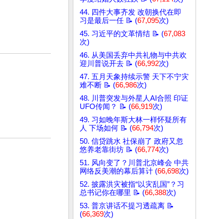
44. 四件大事齐发 改朝换代在即
习是最后一任 📝 (
67,095
次)
45. 习近平的文革情结 📝 (
67,083
次)
46. 从美国丢弃中共礼物与中共欢
迎川普说开去 📝 (
66,992
次)
47. 五月天象持续示警 天下不宁灾
难不断 📝 (
66,986
次)
48. 川普突发与外星人AI合照 印证
UFO传闻？ 📝 (
66,919
次)
49. 习如晚年斯大林一样怀疑所有
人 下场如何 📝 (
66,794
次)
50. 信贷跳水 社保崩了 政府又忽
悠养老靠街坊 📝 (
66,774
次)
51. 风向变了？川普北京峰会 中共
网络反美潮的幕后算计 (
66,698
次)
52. 披露洪灾被指“以灾乱国”？习
总书记你在哪里 📝 (
66,388
次)
53. 普京讲话不提习透疏离 📝
(
66,369
次)