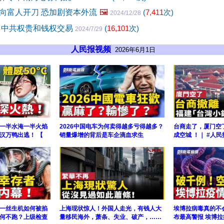
向富人开刀 恐加剧资本外流
🖼️
(
7,411
次)
2024/12/28
 中共权贵和钱权交易
(
16,101
次)
2024/7/29
人民报视频
2026年6月1日
一半水淹一半火焰
2026中国电车为何卖得越多亏得越多？
台商走了，厦门空
汉万鸭出逃！ 【
销量爆增的背后是车企滴血求生
成空城 ！｜ #人民
一丝生机如何被掐
上海现状惊人！外国人走光，有钱人大
埃博拉病毒真的不
何不跑？上级检查
量移民海外，萧条、失业、破产，……
布最高警报 埃博拉