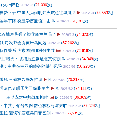
3) 火神降临
(
21,036
次)
2026/6/3
自费上班 中国人为何明知火坑还往里跳？
▶️
(
74,553
次)
2026/6/3
连年下降 突显学历贬值冲击
📝
(
61,181
次)
2026/6/3
USV地表最强？能救杨兰兰吗？
▶️
(
74,320
次)
2026/6/3
触 每次都会提黄岩岛问题
(
57,262
次)
2026/6/3
伙伴关系 声索国抱团对付中共
🖼️
(
72,616
次)
2026/6/3
特工”曝光：被捕后立刻遭北京切割
📝
(
54,948
次)
2026/6/3
潮：中共在中亚的债务陷阱与风险
(
56,229
次)
2026/6/3
破坏 三省校园爆发抗议
▶️
📝
(
79,218
次)
2026/6/3
强复仇者联盟为于朦胧发声
▶️
📝
(
74,111
次)
2026/6/2
了”！主动应对中共战狼挑衅
🖼️
📝
(
96,363
次)
2026/6/2
：中共引领分裂网 数位极权海啸来临
(
57,324
次)
2026/6/2
里拉 避谈军腐遭美日菲围剿
(
55,539
次)
2026/6/2