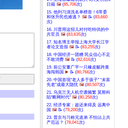
日籍
🖼️
(
85,706
次)
15. 他列习清洗名单榜首！6常委
和张升民也难逃？
🖼️
📝 (
83,660
次)
16. 川普用这招儿对付吃特供的中
共官员
🖼️
(
83,635
次)
17. 知名博主举报上海大学长江学
者论文造假
🖼️
📝 (
83,255
次)
18. 中国经济一团糟 民众信心不足
不敢消费
🖼️
📝 (
82,616
次)
19. 前公安董广平一只橡皮艇跨黄
海闯韩国
▶️
📝 (
80,766
次)
20. 中国首现“老人多于孩子” “未富
先老”成最大隐忧
🖼️
(
80,507
次)
21. 乌克兰无人机空袭频繁 莫斯科
陷“断网时代”
🖼️
(
80,258
次)
22. 经济专家：趁还来得及 远离中
国
🖼️
📝 (
79,200
次)
23. 普京与习称兄道弟 不怕沾上共
产厄运？ (
78,041
次)