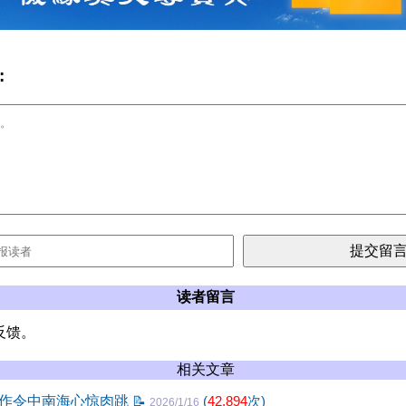
:
读者留言
反馈。
相关文章
作令中南海心惊肉跳
📝
(
42,894
次)
2026/1/16