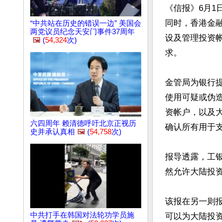
《信报》6月1
同时，香港金
“中共站在历史的错误一边” 美国会
两党议员纪念天安门事件37周年
设及管理投资
🖼️
(
54,324
次)
求。

金管局为银行
使用可疑或伪
资帐户，以及
六四周年 赖清德呼吁北京正视历
确认所有用于
史并承认真相
🖼️
(
54,758
次)
报导透露，工
然允许大陆投资
该报在另一则
中共打手在韩国对法轮功学员施
可以为大陆投