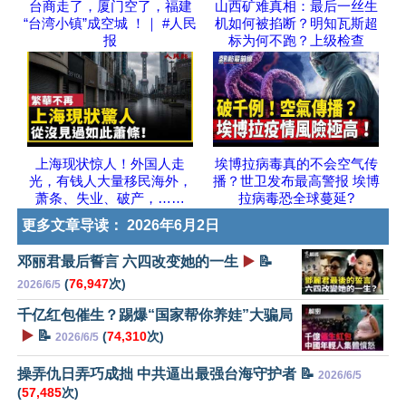
台商走了，厦门空了，福建
山西矿难真相：最后一丝生
“台湾小镇”成空城 ！｜ #人民
机如何被掐断？明知瓦斯超
报
标为何不跑？上级检查
上海现状惊人！外国人走
埃博拉病毒真的不会空气传
光，有钱人大量移民海外，
播？世卫发布最高警报 埃博
萧条、失业、破产，……
拉病毒恐全球蔓延?
更多文章导读：
2026年6月2日
邓丽君最后誓言 六四改变她的一生
▶️
📝
(
76,947
次)
2026/6/5
千亿红包催生？踢爆“国家帮你养娃”大骗局
▶️
📝
(
74,310
次)
2026/6/5
操弄仇日弄巧成拙 中共逼出最强台海守护者 📝
2026/6/5
(
57,485
次)