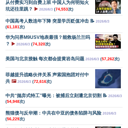
从付费实习到自费上班 中国人为何明知火
坑还往里跳？
▶️
(
74,553
次)
2026/6/3
中国高考人数连年下降 突显学历贬值冲击 📝
2026/6/3
(
61,181
次)
华为问界M9USV地表最强？能救杨兰兰吗
？
▶️
(
74,320
次)
2026/6/3
美国与北京接触 每次都会提黄岩岛问题
(
57,262
次)
2026/6/3
菲越提升战略伙伴关系 声索国抱团对付中
共
🖼️
(
72,616
次)
2026/6/3
中共“抛弃式特工”曝光：被捕后立刻遭北京切割 📝
2026/6/3
(
54,948
次)
熊猫债与反华潮：中共在中亚的债务陷阱与风险
2026/6/3
(
56,229
次)