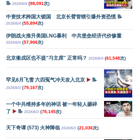
📝
(
98,091
次)
2026/6/4
中资技术跨国大锁国 北京长臂管辖引爆外资恐慌 📝
(
55,894
次)
2026/6/4
伊朗战火推升美国LNG暴利 中共堡垒经济代价惨重
(
57,906
次)
2026/6/4
北京衞戍区也不提“习主席” 正常吗？
(
61,548
次)
2026/6/4
罕见6月飞雪 六四冤气冲天攻入北京
▶️
📝
(
79,167
次)
2026/6/3
一个中共维持多年的神话 被一年轻人砸碎
了
▶️
📝
(
76,145
次)
2026/6/3
天下奇谭 (573) 火神降临
(
21,036
次)
2026/6/3