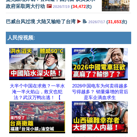
政府采取两大行动
🖼️
(
34,472
次)
2026/7/19
巴威台风过境 大陆又输给了台湾
▶️
📝
(
31,653
次)
2026/7/17
人民报视频:
大半个中国在求救？一半水
2026中国电车为何卖得越多
淹一半火焰山，救灾也犯
亏得越多？ 销量爆增的背后
法？武汉万鸭出逃！ 【
是车企滴血求生