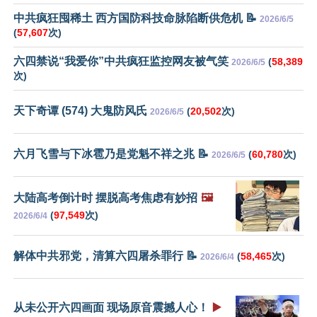
中共疯狂囤稀土 西方国防科技命脉陷断供危机 📝
2026/6/5
(
57,607
次)
六四禁说“我爱你”中共疯狂监控网友被气笑
(
58,389
2026/6/5
次)
天下奇谭 (574) 大鬼防风氏
(
20,502
次)
2026/6/5
六月飞雪与下冰雹乃是党魁不祥之兆 📝
(
60,780
次)
2026/6/5
大陆高考倒计时 摆脱高考焦虑有妙招
🖼️
(
97,549
次)
2026/6/4
解体中共邪党，清算六四屠杀罪行 📝
(
58,465
次)
2026/6/4
从未公开六四画面 现场原音震撼人心！
▶️