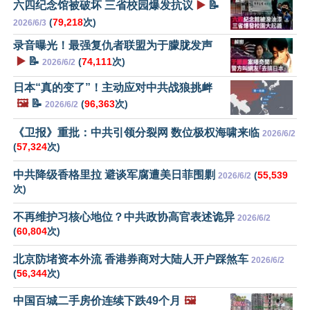
六四纪念馆被破坏 三省校园爆发抗议
▶️
📝
(
79,218
次)
2026/6/3
录音曝光！最强复仇者联盟为于朦胧发声
▶️
📝
(
74,111
次)
2026/6/2
日本“真的变了”！主动应对中共战狼挑衅
🖼️
📝
(
96,363
次)
2026/6/2
《卫报》重批：中共引领分裂网 数位极权海啸来临
2026/6/2
(
57,324
次)
中共降级香格里拉 避谈军腐遭美日菲围剿
(
55,539
2026/6/2
次)
不再维护习核心地位？中共政协高官表述诡异
2026/6/2
(
60,804
次)
北京防堵资本外流 香港券商对大陆人开户踩煞车
2026/6/2
(
56,344
次)
中国百城二手房价连续下跌49个月
🖼️