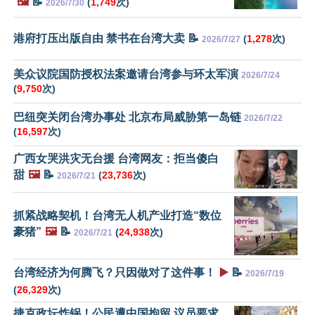
🖼️
📝
(
1,749
次)
2026/7/30
港府打压出版自由 禁书在台湾大卖 📝
(
1,278
次)
2026/7/27
美众议院国防授权法案邀请台湾参与环太军演
2026/7/24
(
9,750
次)
巴纽突关闭台湾办事处 北京布局威胁第一岛链
2026/7/22
(
16,597
次)
广西女哭洪灾无台援 台湾网友：拒当傻白
甜
🖼️
📝
(
23,736
次)
2026/7/21
抓紧战略契机！台湾无人机产业打造“数位
豪猪”
🖼️
📝
(
24,938
次)
2026/7/21
台湾经济为何腾飞？只因做对了这件事！
▶️
📝
2026/7/19
(
26,329
次)
捷克政坛炸锅！公民遭中国拘留 议员要求