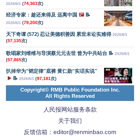
(
74,363
次)
2026/6/1
经济专家：趁还来得及 远离中国
🖼️
📝
(
79,200
次)
2026/6/1
天下奇谭 (572) 忍让美德积善因 累世未讼实难得
2026/6/1
(
57,135
次)
歌唱家刘维维与导演蔡元元去世 曾为中共站台 📝
2026/6/1
(
57,865
次)
扒掉华为“韬定律”底裤 黄仁勋“实话实说”
▶️
📝
(
97,181
次)
2026/6/1
Copyright© RMB Public Foundation Inc.
All Rights Reserved
人民报网站服务条款
关于我们
反馈信箱：
editor@renminbao.com