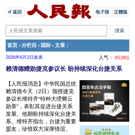
↺ 返回 
电子报
正體版
首页
分栏目
国际
文章
›
›
›
：
2026年6月2日
发表
人气：
45,991
赖清德赠勋捷克参议长 盼持续深化台捷关系
【人民报消息】中华民国总统
赖清德今天（2日）颁授捷克
参议长维特齐“特种大绶卿云
勋章”，表彰其促进台捷关系
发展。他期盼持续深化台捷关
系。维特齐指出，台捷为重要
盟友，珍惜双方深厚情谊。
