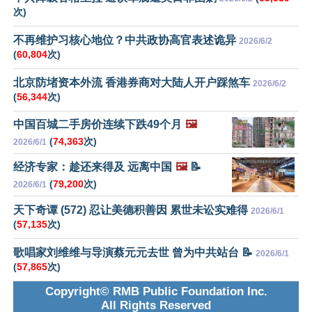
次)
不再维护习核心地位？中共政协高官表述诡异
2026/6/2
(
60,804
次)
北京防堵资本外流 香港券商对大陆人开户踩煞车
2026/6/2
(
56,344
次)
中国百城二手房价连续下跌49个月
🖼️
(
74,363
次)
2026/6/1
经济专家：趁还来得及 远离中国
🖼️
📝
(
79,200
次)
2026/6/1
天下奇谭 (572) 忍让美德积善因 累世未讼实难得
2026/6/1
(
57,135
次)
歌唱家刘维维与导演蔡元元去世 曾为中共站台 📝
2026/6/1
(
57,865
次)
Copyright© RMB Public Foundation Inc.
All Rights Reserved