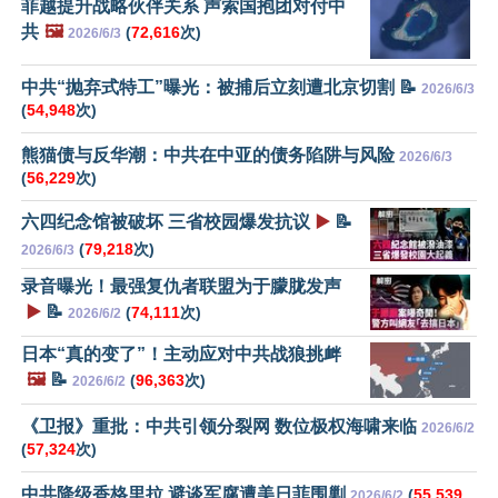
菲越提升战略伙伴关系 声索国抱团对付中
共
🖼️
(
72,616
次)
2026/6/3
中共“抛弃式特工”曝光：被捕后立刻遭北京切割 📝
2026/6/3
(
54,948
次)
熊猫债与反华潮：中共在中亚的债务陷阱与风险
2026/6/3
(
56,229
次)
六四纪念馆被破坏 三省校园爆发抗议
▶️
📝
(
79,218
次)
2026/6/3
录音曝光！最强复仇者联盟为于朦胧发声
▶️
📝
(
74,111
次)
2026/6/2
日本“真的变了”！主动应对中共战狼挑衅
🖼️
📝
(
96,363
次)
2026/6/2
《卫报》重批：中共引领分裂网 数位极权海啸来临
2026/6/2
(
57,324
次)
中共降级香格里拉 避谈军腐遭美日菲围剿
(
55,539
2026/6/2