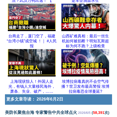
法？武汉万鸭出逃！ 【
是车企滴血求生
台商走了，厦门空了，福建
山西矿难真相：最后一丝生
“台湾小镇”成空城 ！｜ #人民
机如何被掐断？明知瓦斯超
报
标为何不跑？上级检查
上海现状惊人！外国人走
埃博拉病毒真的不会空气传
光，有钱人大量移民海外，
播？世卫发布最高警报 埃博
萧条、失业、破产，……
拉病毒恐全球蔓延?
更多文章导读：
2026年6月2日
美防长聚焦台海 专家警告中共全球点火
(
58,391
次)
2026/6/5