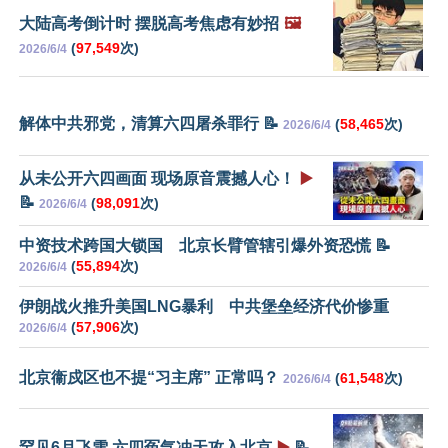
大陆高考倒计时 摆脱高考焦虑有妙招
🖼️
(
97,549
次)
2026/6/4
解体中共邪党，清算六四屠杀罪行 📝
(
58,465
次)
2026/6/4
从未公开六四画面 现场原音震撼人心！
▶️
📝
(
98,091
次)
2026/6/4
中资技术跨国大锁国 北京长臂管辖引爆外资恐慌 📝
(
55,894
次)
2026/6/4
伊朗战火推升美国LNG暴利 中共堡垒经济代价惨重
(
57,906
次)
2026/6/4
北京衞戍区也不提“习主席” 正常吗？
(
61,548
次)
2026/6/4
罕见6月飞雪 六四冤气冲天攻入北京
▶️
📝