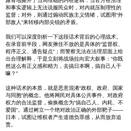
露骨地撕开了当局维稳的内在逻辑：当官方在法理
和事实逻辑上无法说服民众时，对内就压制理性的
监督；对外，则通过煽动民族主义情绪，试图用“外
部敌人”来转移内部尖锐的矛盾。

我们可以深度剖析一下这段话术背后的心理战术。
在录音前半段，网友揪住不放的是具体的“监督权、
程序正义、通告疑点”；而警察无法在法理层面上给
出合理解释，于是立刻将战场拉向宏大叙事：“你既
然这么有正义感和精力，去搞日本啊，搞自己人干
嘛？”

这种话术的本质，就是恶意混淆“政权、政府、国家
与同胞”的概念。他将网民对具体公共事件、对政府
权力的合法监督，偷换概念为“搞自己人、内耗、不
爱国”。通过树立一个绝对政治正确的外部靶子——
日本，试图让维权者产生道德负罪感，从而放弃追
责。
