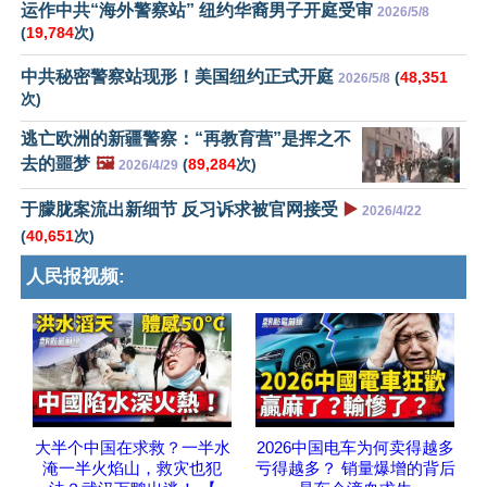
运作中共“海外警察站” 纽约华裔男子开庭受审
2026/5/8
(
19,784
次)
中共秘密警察站现形！美国纽约正式开庭
(
48,351
2026/5/8
次)
逃亡欧洲的新疆警察：“再教育营”是挥之不
去的噩梦
🖼️
(
89,284
次)
2026/4/29
于朦胧案流出新细节 反习诉求被官网接受
▶️
2026/4/22
(
40,651
次)
人民报视频:
大半个中国在求救？一半水
2026中国电车为何卖得越多
淹一半火焰山，救灾也犯
亏得越多？ 销量爆增的背后