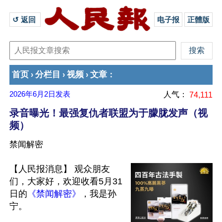
↺ 返回 
电子报
正體版
首页
分栏目
视频
文章
›
›
›
：
2026年6月2日
发表
人气：
74,111
录音曝光！最强复仇者联盟为于朦胧发声（视
频）
禁闻解密
【人民报消息】 观众朋友
们，大家好，欢迎收看5月31
日的
《禁闻解密》
，我是孙
宁。
