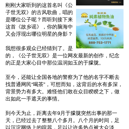
刚刚大家听到的这首名叫《公
子世无双》的古风歌曲，唱的
是哪位公子呢？而听到接下来
这首《故乡谣》，你的脑海中
又会浮现出哪位明星的身影？

我想很多观众已经猜到了。是
的，《公子世无双》是一位网友最新的创作，纪念
的正是大家心目中那位温润如玉的于朦胧。

至今，还能让全国各地的警察为了他的名字不断去
找普通网民“喝茶”，可想而知，这背后的水有多深，
背景势力有多大。难怪他们敢在众目睽睽之下，做
出如此一手遮天的事情。

到今天为止，距离去年9月于朦胧突然出事的那一
天，已经过去了整整八个多月。八个月的时间，足
以沉淀网络上的喧嚣，足以让许多热点被大众淡