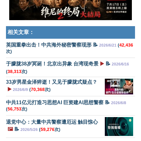
相关文章：
英国重拳出击！中共海外秘密警察现形 📝
(
42,436
2026/6/21
次)
于朦胧38岁冥诞！北京出异象 台湾现奇景
▶️
📝
2026/6/16
(
38,313
次)
33岁男星金泽猝逝！又见于朦胧式疑点？
▶️
(
70,368
次)
2026/6/9
中共11亿元打造习思想AI 巨资建AI思想警察 📝
2026/6/8
(
56,753
次)
退党中心：大量中共警察遭厄运 触目惊心
🖼️
📝
(
59,276
次)
2026/5/26