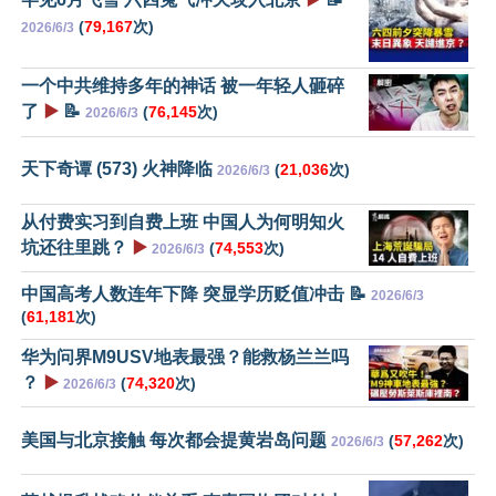
(
79,167
次)
2026/6/3
一个中共维持多年的神话 被一年轻人砸碎
了
▶️
📝
(
76,145
次)
2026/6/3
天下奇谭 (573) 火神降临
(
21,036
次)
2026/6/3
从付费实习到自费上班 中国人为何明知火
坑还往里跳？
▶️
(
74,553
次)
2026/6/3
中国高考人数连年下降 突显学历贬值冲击 📝
2026/6/3
(
61,181
次)
华为问界M9USV地表最强？能救杨兰兰吗
？
▶️
(
74,320
次)
2026/6/3
美国与北京接触 每次都会提黄岩岛问题
(
57,262
次)
2026/6/3