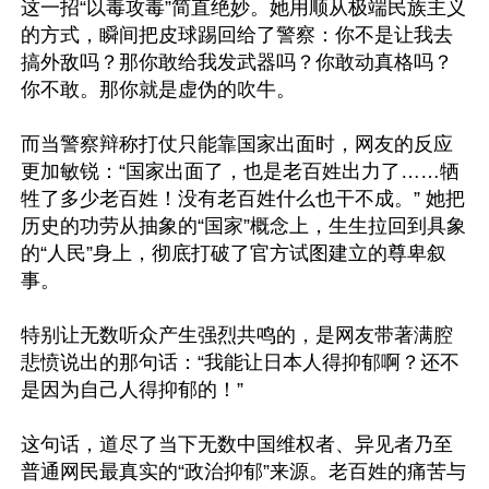
这一招“以毒攻毒”简直绝妙。她用顺从极端民族主义
的方式，瞬间把皮球踢回给了警察：你不是让我去
搞外敌吗？那你敢给我发武器吗？你敢动真格吗？
你不敢。那你就是虚伪的吹牛。

而当警察辩称打仗只能靠国家出面时，网友的反应
更加敏锐：“国家出面了，也是老百姓出力了……牺
牲了多少老百姓！没有老百姓什么也干不成。” 她把
历史的功劳从抽象的“国家”概念上，生生拉回到具象
的“人民”身上，彻底打破了官方试图建立的尊卑叙
事。

特别让无数听众产生强烈共鸣的，是网友带著满腔
悲愤说出的那句话：“我能让日本人得抑郁啊？还不
是因为自己人得抑郁的！”

这句话，道尽了当下无数中国维权者、异见者乃至
普通网民最真实的“政治抑郁”来源。老百姓的痛苦与