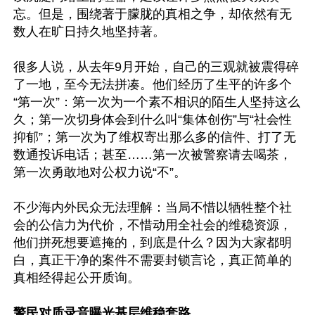
忘。但是，围绕著于朦胧的真相之争，却依然有无
数人在旷日持久地坚持著。

很多人说，从去年9月开始，自己的三观就被震得碎
了一地，至今无法拼凑。他们经历了生平的许多个
“第一次”：第一次为一个素不相识的陌生人坚持这么
久；第一次切身体会到什么叫“集体创伤”与“社会性
抑郁”；第一次为了维权寄出那么多的信件、打了无
数通投诉电话；甚至……第一次被警察请去喝茶，
第一次勇敢地对公权力说“不”。

不少海内外民众无法理解：当局不惜以牺牲整个社
会的公信力为代价，不惜动用全社会的维稳资源，
他们拼死想要遮掩的，到底是什么？因为大家都明
白，真正干净的案件不需要封锁言论，真正简单的
真相经得起公开质询。

警民对质录音曝光基层维稳套路