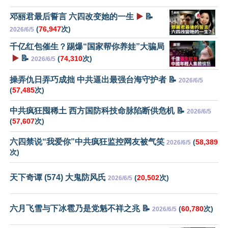
邓丽君最后誓言 六四改变她的一生
▶️
📝
(
76,947
次)
2026/6/5
千亿红包催生？踢爆“国家帮你养娃”大骗局
▶️
📝
(
74,310
次)
2026/6/5
操弄仇日弄巧成拙 中共逼出最强台海守护者 📝
2026/6/5
(
57,485
次)
中共疯狂囤稀土 西方国防科技命脉陷断供危机 📝
2026/6/5
(
57,607
次)
六四禁说“我爱你”中共疯狂监控网友被气笑
(
58,389
2026/6/5
次)
天下奇谭 (574) 大鬼防风氏
(
20,502
次)
2026/6/5
六月飞雪与下冰雹乃是党魁不祥之兆 📝
(
60,780
次)
2026/6/5