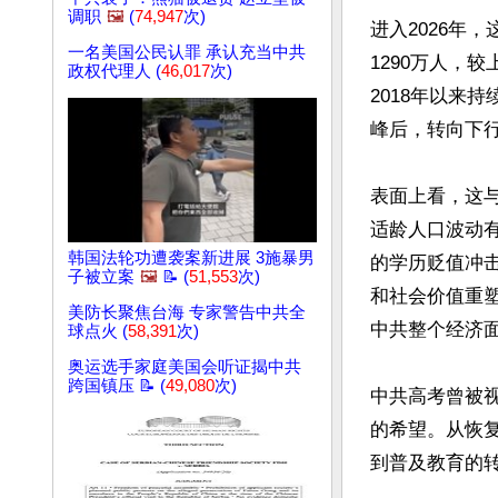
调职
🖼️
(
74,947
次)
进入2026年
一名美国公民认罪 承认充当中共
1290万人，
政权代理人 (
46,017
次)
2018年以来持
峰后，转向下行
表面上看，这
适龄人口波动
韩国法轮功遭袭案新进展 3施暴男
的学历贬值冲
子被立案
🖼️
📝 (
51,553
次)
和社会价值重
美防长聚焦台海 专家警告中共全
中共整个经济
球点火 (
58,391
次)
奥运选手家庭美国会听证揭中共
跨国镇压 📝 (
49,080
次)
中共高考曾被
的希望。从恢
到普及教育的转