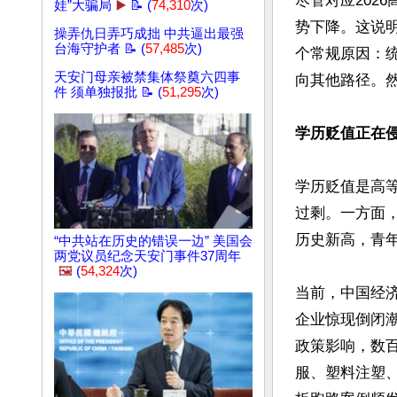
尽管对应202
娃”大骗局
▶️
📝 (
74,310
次)
势下降。这说
操弄仇日弄巧成拙 中共逼出最强
台海守护者 📝 (
57,485
次)
个常规原因：
天安门母亲被禁集体祭奠六四事
向其他路径。
件 须单独报批 📝 (
51,295
次)
学历贬值正在
学历贬值是高
过剩。一方面，每
历史新高，青年
“中共站在历史的错误一边” 美国会
两党议员纪念天安门事件37周年
🖼️
(
54,324
次)
当前，中国经
企业惊现倒闭潮
政策影响，数
服、塑料注塑