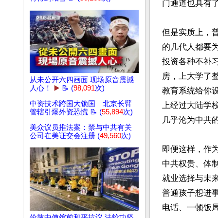
门通道也具有了
但是实质上，
的几代人都要
投资各种不补
房，上大学了
从未公开六四画面 现场原音震撼
人心！
▶️
📝 (
98,091
次)
教育系统给你
中资技术跨国大锁国 北京长臂
上经过大陆学
管辖引爆外资恐慌 📝 (
55,894
次)
几乎沦为中共的
美众议员推法案：禁与中共有关
公司在美证交会注册 (
49,560
次)
即便这样，作
中共权贵、体
就业选择与未
普通孩子想进
电话、一顿饭
伦敦中使馆前和平抗议 法轮功坚