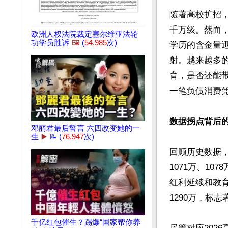
随著高校扩招
千万级。然而
欧洲人权法院裁定塞尔维亚法轮
功学员胜诉
🖼️
(
54,985
次)
学历的含金量迅
射。越来越多
育，是否还能
一笔负债消费凭
数据拐点背后
邓丽君最后誓言 六四改变她的一
生
▶️
📝 (
76,947
次)
回顾历史数据，
1071万、10
红利延续和教育
1290万，标
千亿红包催生？踢爆“国家帮你养