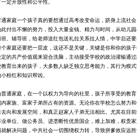
一定开放性和公平性。

普通家庭一个孩子真的要想通过高考改变命运，跻身上流社会
为此付出不懈的努力，投入大量金钱、精力与时间，从幼儿园
习班、辅导班，给老师送红包送礼拉关系拉人情，中学后还要
整个家庭还要把一层皮，这还不是关键，关键是你和你的孩子
设定的共产价值观来迎合洗脑，主动接受学校的政治灌输通过
校教育出来的孩子，大多数人缺乏独立思考能力，其行为糢式
小粉红和知识帮凶。

为普通家庭，在一个以权力为导向的社里，孩子所享受的教育
制内家族、富家子弟所占有的资源。无论你在学校怎么努力和
来去向和发展空间，和真正赵家人子弟无法相比。尤其在目前
事业单位、做公务员、进垄断性优质国企，难上加难，权贵家
局就解决问题，中共社会一切围绕权力转，导致拼爹效应远胜