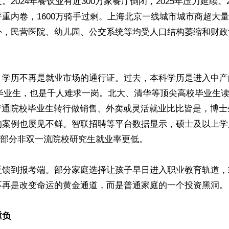
。2024年餐饮业有近300万家餐厅倒闭，2025年压力延续。
重内卷，1600万骑手过剩。上海北京一线城市城市商超大
外，民营医院、幼儿园、公交系统等均受人口结构萎缩和财政


，学历不再是就业市场的通行证。过去，本科学历是进入中产
85毕业生，也是千人难求一岗。北大、清华等顶尖高校毕业生读
，普通院校毕业生转行做销售、外卖或灵活就业比比皆是，博
的案例也屡见不鲜。智联招聘等平台数据显示，硕士及以上学
右，部分非双一流院校研究生就业率更低。

反馈到报考端。部分家庭选择让孩子早日进入职业教育轨道，
不再是改变命运的黄金通道，而是普通家庭的一个投资黑洞。

重负