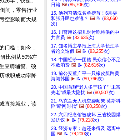
2026年，快递、
日籍
🖼️
(
85,706
次)
量倒闭，零售行业
15. 他列习清洗名单榜首！6常委
和张升民也难逃？
🖼️
📝 (
83,660
亏空影响而大规
次)
16. 川普用这招儿对付吃特供的中
共官员
🖼️
(
83,635
次)
17. 知名博主举报上海大学长江学
的门槛；如今，
者论文造假
🖼️
📝 (
83,255
次)
研比例从50%左
18. 中国经济一团糟 民众信心不足
不敢消费
🖼️
📝 (
82,616
次)
士生应聘辅警、硕
19. 前公安董广平一只橡皮艇跨黄
历求职成功率降
海闯韩国
▶️
📝 (
80,766
次)
20. 中国首现“老人多于孩子” “未富
先老”成最大隐忧
🖼️
(
80,507
次)
21. 乌克兰无人机空袭频繁 莫斯科
或直接就业，读
陷“断网时代”
🖼️
(
80,258
次)
22. 六四纪念馆被破坏 三省校园爆
发抗议
▶️
📝 (
79,218
次)
23. 经济专家：趁还来得及 远离中
国
🖼️
📝 (
79,200
次)