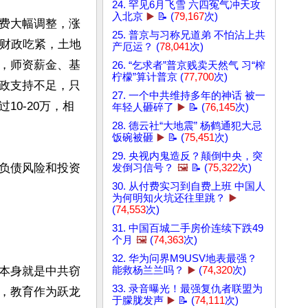
24. 罕见6月飞雪 六四冤气冲天攻
入北京
▶️
📝 (
79,167
次)
费大幅调整，涨
25. 普京与习称兄道弟 不怕沾上共
府财政吃紧，土地
产厄运？ (
78,041
次)
，师资薪金、基
26. “乞求者”普京贱卖天然气 习“榨
柠檬”算计普京 (
77,700
次)
政支持不足，只
27. 一个中共维持多年的神话 被一
0-20万，相
年轻人砸碎了
▶️
📝 (
76,145
次)
28. 德云社“大地震” 杨鹤通犯大忌
饭碗被砸
▶️
📝 (
75,451
次)
29. 央视内鬼造反？颠倒中央，突
负债风险和投资
发倒习信号？
🖼️
📝 (
75,322
次)
30. 从付费实习到自费上班 中国人
为何明知火坑还往里跳？
▶️
(
74,553
次)
31. 中国百城二手房价连续下跌49
个月
🖼️
(
74,363
次)
32. 华为问界M9USV地表最强？
本身就是中共窃
能救杨兰兰吗？
▶️
(
74,320
次)
33. 录音曝光！最强复仇者联盟为
，教育作为跃龙
于朦胧发声
▶️
📝 (
74,111
次)