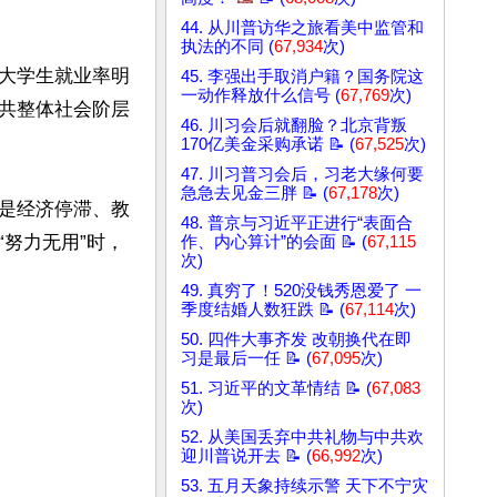
44. 从川普访华之旅看美中监管和
执法的不同 (
67,934
次)
大学生就业率明
45. 李强出手取消户籍？国务院这
一动作释放什么信号 (
67,769
次)
共整体社会阶层
46. 川习会后就翻脸？北京背叛
170亿美金采购承诺 📝 (
67,525
次)
47. 川习普习会后，习老大缘何要
急急去见金三胖 📝 (
67,178
次)
是经济停滞、教
48. 普京与习近平正进行“表面合
努力无用”时，
作、内心算计”的会面 📝 (
67,115
次)
49. 真穷了！520没钱秀恩爱了 一
季度结婚人数狂跌 📝 (
67,114
次)
50. 四件大事齐发 改朝换代在即
习是最后一任 📝 (
67,095
次)
51. 习近平的文革情结 📝 (
67,083
次)
52. 从美国丢弃中共礼物与中共欢
迎川普说开去 📝 (
66,992
次)
53. 五月天象持续示警 天下不宁灾