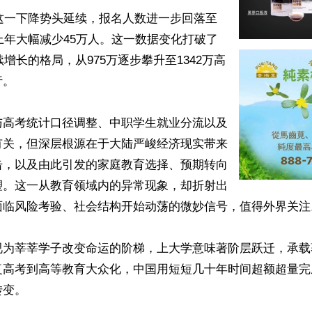
，这一下降势头延续，报名人数进一步回落至
较上年大幅减少45万人。这一数据变化打破了
续增长的格局，从975万逐步攀升至1342万高
。

与高考统计口径调整、中职学生就业分流以及
有关，但深层根源在于大陆严峻经济现实带来
击，以及由此引发的家庭教育选择、预期转向
塑。这一从教育领域内的异常现象，却折射出
面临风险考验、社会结构开始动荡的微妙信号，值得外界关注。
视为莘莘学子改变命运的阶梯，上大学意味著阶层跃迁，承载
复高考到高等教育大众化，中国用短短几十年时间超额超量完
变。
