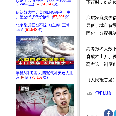
下行时，好岗位
守24年(上)
🖼️
(
56,147
次)
伊朗战火推升美国LNG暴利 中
共堡垒经济代价惨重 (
57,906
次)
底层家庭失去
北京衞戍区也不提“习主席” 正常
显低于城市背
吗？ (
61,548
次)
固化、分配机制
高考报名人数
育成本上升、
高考这一制度也
罕见6月飞雪 六四冤气冲天攻入北
京
▶️
📝 (
79,167
次)
（人民报首发
文章网址: http://w
打印机版