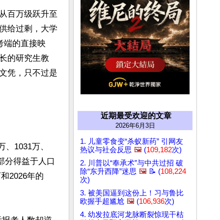
从百万级跃升至
供给过剩，大学
报考端的直接映
长的研究生教
文凭，只不过是
近期最受欢迎的文章
2026年6月3日
1. 儿童零食变“杀蚁新药” 引网友
、1031万、
热议与社会反思
🖼️
(
109,182
次)
增长部分得益于人口
2. 川普以“奉承术”与中共过招 破
除“东升西降”迷思
🖼️
📝 (
108,224
和2026年的
次)
3. 被美国逼到这份上！习与鲁比
欧握手超尴尬
🖼️
(
106,936
次)
4. 幼发拉底河龙脉断裂惊现干枯