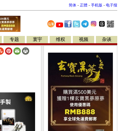
简体
-
正體
-
手机版
-
电子报
专题
寰宇
维权
视频
杂谈