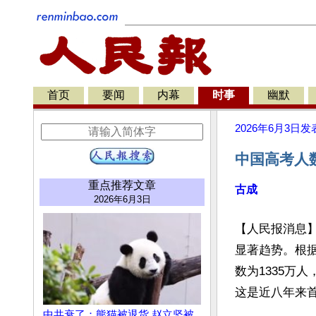
首页
要闻
内幕
时事
幽默
2026年6月3日
发
中国高考人
重点推荐文章
古成
2026年6月3日
【人民报消息
显著趋势。根据
数为1335万人
这是近八年来首
中共衰了：熊猫被退货 赵立坚被