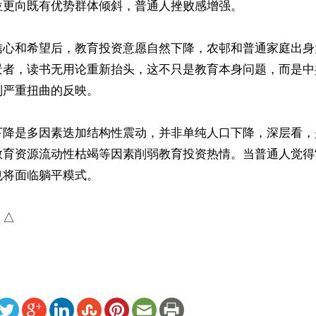
更向既有优势群体倾斜，普通人挫败感增强。

信心和希望后，教育投资意愿自然下降，农邨和普通家庭出身
景者，读书无用论重新抬头，这不只是教育本身问题，而是中
严重扭曲的反映。

下降是多因素迭加结构性震动，并非单纯人口下降，深层看，
教育资源流动性枯竭等因素削弱教育投资热情。当普通人觉得“
将面临躺平糢式。

）△
ww.renminbao.com/rmb/articles/2026/6/3/95407.html