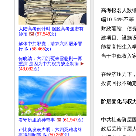
高考报名人数
幅10-54%
财政萎缩、债
大陆高考倒计时 摆脱高考焦虑有
妙招
🖼️
(
97,549
次)
建项目、设施
解体中共邪党，清算六四屠杀罪
能提高招生入学
行 📝 (
58,465
次)
当于中低收入家
何晓清：六四沉冤未雪悲剧一再
重演 是因为中共权力缺乏制衡
▶️
(
48,082
次)
在经济压力下
投资回报不确定
阶层固化与权
中共社会阶层
看守所里的神奇事
🖼️
(
61,947
次)
政后丢给下层
卢比奥发表声明：六四死难者终
将得到昭雪 📝 (
50,266
次)