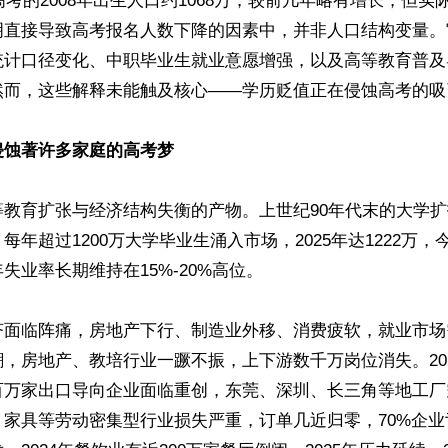
6高考的2008年出生人口约1068万，较前几年略有增长，但
明直接导致高考报名人数下降的因素中，并非人口结构变量。
统计口径变化、中职毕业生就业意愿增强，以及高等教育普及
然而，这些解释未能触及核心——学历贬值正在侵蚀高考的吸引
侵蚀著许多家庭的高考梦
等教育扩张与经济结构失衡的产物。上世纪90年代末的大学
年超过1200万大学毕业生涌入市场，2025年达1222万，今
失业率长期维持在15%-20%高位。

济面临阵痛，房地产下行、制造业外移、消费疲软，就业市场
，房地产、教培行业一蹶不振，上下游数千万岗位消失。20
百万家出口导向企业面临重创，东莞、深圳、长三角等地工厂
、家具等劳动密集型行业损失严重，订单几近归零，70%企