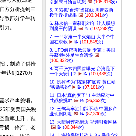
实际报考人数却逆
引起末日预言联想
🖼️
(
105,316
次)
官方分析提到三
5. 习紧抓“台湾”当红线 川普四两
拨千斤捞成果
🖼️
(
103,341
次)
导致部分学生转
6. 释永信一审获刑24年 让人联想
力。

到魔王的阴谋
🖼️
📝 (
102,298
次)
7. 一半水淹一半火焰山 大半个中
国在求救
▶️
📝 (
101,848
次)
8. UFO解密再掀波澜 专家：美国
寻获4种外星生命遗骸
🖼️
(
100,832
次)
扩招，制造了供给
9. 两千张六四照首曝光 台湾是下
年达到1270万
一个天安门？
▶️
📝 (
100,438
次)
10. 扒掉华为“韬定律”底裤 黄仁勋
“实话实说”
▶️
📝 (
97,181
次)
11. 日本“真的变了”！主动应对中
需求严重萎缩。
共战狼挑衅
🖼️
📝 (
96,363
次)
12. 三驾马车油门踩不动 中国多产
25年受美国关税
业现倒闭潮
🖼️
📝 (
87,300
次)
空置率上升，鞋
13. 大陆男猝死街边 视频引爆网络
业亏损，停产、老
🖼️
📝 (
86,844
次)
14. 上海惊爆随机砍人 3人受伤含2