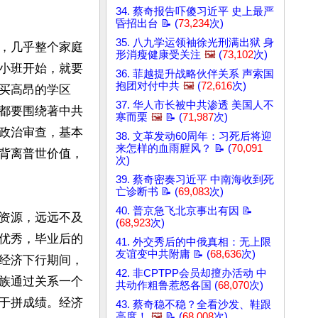
34. 蔡奇报告吓傻习近平 史上最严
昏招出台 📝 (
73,234
次)
35. 八九学运领袖徐光刑满出狱 身
，几乎整个家庭
形消瘦健康受关注
🖼️
(
73,102
次)
小班开始，就要
36. 菲越提升战略伙伴关系 声索国
抱团对付中共
🖼️
(
72,616
次)
买高昂的学区
37. 华人市长被中共渗透 美国人不
都要围绕著中共
寒而栗
🖼️
📝 (
71,987
次)
政治审查，基本
38. 文革发动60周年：习死后将迎
来怎样的血雨腥风？ 📝 (
70,091
背离普世价值，
次)
39. 蔡奇密奏习近平 中南海收到死
亡诊断书 📝 (
69,083
次)
40. 普京急飞北京事出有因 📝
资源，远远不及
(
68,923
次)
优秀，毕业后的
41. 外交秀后的中俄真相：无上限
友谊变中共附庸 📝 (
68,636
次)
经济下行期间，
42. 非CPTPP会员却擅办活动 中
族通过关系一个
共动作粗鲁惹怒各国 (
68,070
次)
于拼成绩。经济
43. 蔡奇稳不稳？全看沙发、鞋跟
高度！
🖼️
📝 (
68,008
次)