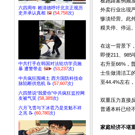
板跑路案例频发
六四周年 赖清德呼吁北京正视历
外卖行业出现严
史并承认真相
🖼️
(
54,758
次)
惨淡经营。此
糢关停、停运。
在这一背景下
即便211、9
中共打手在韩国对法轮功学员施
右升至66%
暴 遭警带走
🖼️▶️
(
53,237
次)
士生做清洁工
中共疯狂囤稀土 西方国防科技命
至44.4%左
脉陷断供危机 📝 (
57,607
次)
六四禁说“我爱你”中共疯狂监控网
友被气笑 (
58,389
次)
双重压力直接
六月飞雪与下冰雹乃是党魁不祥
普通本科已经
之兆 📝 (
60,780
次)
家庭经济不堪