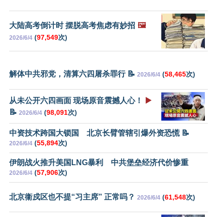
大陆高考倒计时 摆脱高考焦虑有妙招
🖼️
(
97,549
次)
2026/6/4
解体中共邪党，清算六四屠杀罪行 📝
(
58,465
次)
2026/6/4
从未公开六四画面 现场原音震撼人心！
▶️
📝
(
98,091
次)
2026/6/4
中资技术跨国大锁国 北京长臂管辖引爆外资恐慌 📝
(
55,894
次)
2026/6/4
伊朗战火推升美国LNG暴利 中共堡垒经济代价惨重
(
57,906
次)
2026/6/4
北京衞戍区也不提“习主席” 正常吗？
(
61,548
次)
2026/6/4