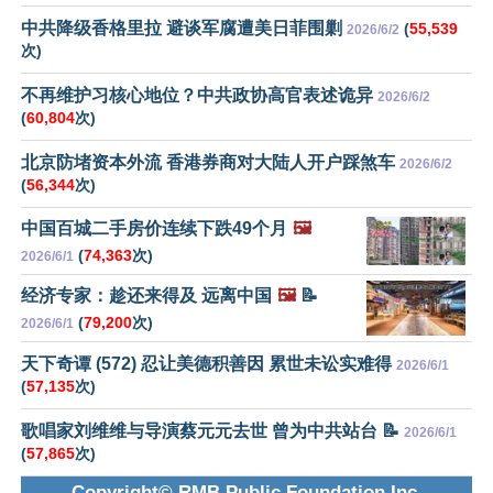
中共降级香格里拉 避谈军腐遭美日菲围剿
(
55,539
2026/6/2
次)
不再维护习核心地位？中共政协高官表述诡异
2026/6/2
(
60,804
次)
北京防堵资本外流 香港券商对大陆人开户踩煞车
2026/6/2
(
56,344
次)
中国百城二手房价连续下跌49个月
🖼️
(
74,363
次)
2026/6/1
经济专家：趁还来得及 远离中国
🖼️
📝
(
79,200
次)
2026/6/1
天下奇谭 (572) 忍让美德积善因 累世未讼实难得
2026/6/1
(
57,135
次)
歌唱家刘维维与导演蔡元元去世 曾为中共站台 📝
2026/6/1
(
57,865
次)
Copyright© RMB Public Foundation Inc.