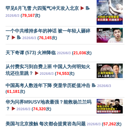
罕见6月飞雪 六四冤气冲天攻入北京
▶️
📝
(
79,167
次)
2026/6/3
一个中共维持多年的神话 被一年轻人砸碎
了
▶️
📝
(
76,145
次)
2026/6/3
天下奇谭 (573) 火神降临
(
21,036
次)
2026/6/3
从付费实习到自费上班 中国人为何明知火
坑还往里跳？
▶️
(
74,553
次)
2026/6/3
中国高考人数连年下降 突显学历贬值冲击 📝
2026/6/3
(
61,181
次)
华为问界M9USV地表最强？能救杨兰兰吗
？
▶️
(
74,320
次)
2026/6/3
美国与北京接触 每次都会提黄岩岛问题
(
57,262
次)
2026/6/3