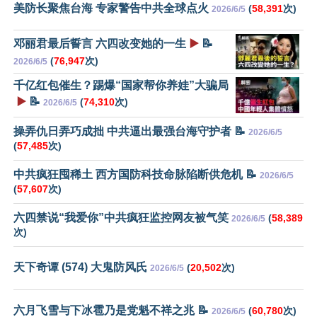
美防长聚焦台海 专家警告中共全球点火
(
58,391
次)
2026/6/5
邓丽君最后誓言 六四改变她的一生
▶️
📝
(
76,947
次)
2026/6/5
千亿红包催生？踢爆“国家帮你养娃”大骗局
▶️
📝
(
74,310
次)
2026/6/5
操弄仇日弄巧成拙 中共逼出最强台海守护者 📝
2026/6/5
(
57,485
次)
中共疯狂囤稀土 西方国防科技命脉陷断供危机 📝
2026/6/5
(
57,607
次)
六四禁说“我爱你”中共疯狂监控网友被气笑
(
58,389
2026/6/5
次)
天下奇谭 (574) 大鬼防风氏
(
20,502
次)
2026/6/5
六月飞雪与下冰雹乃是党魁不祥之兆 📝
(
60,780
次)
2026/6/5