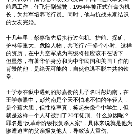
航局工作，任飞行副驾驶，1954年被正式任命为机
长，为共军培养飞行员。同时，他与抗战末期结识
的女友完婚。

十几年里，彭嘉衡先后执行过包机、护航、探矿、
护林等重大、危险人物，共飞行7千多个小时。这样
的资历，在中共空军成为高级将领应该不在话下，
但显然，有著华侨身分和为中华民国和美国工作的
背景的他，是绝无可能的，自然也逃不脱中共的铁
拳。

王学泰在狱中遇到的彭嘉衡的儿子名叫彭灼南，在
王学泰眼中，彭灼南是个天不怕地不怕的年轻人，
是个蔫大胆，但性格率真，笑起来像个中学生，但
就是这样一个人却被判了20年徒刑。什么原因呢？
罪名是“反革命阶级报复杀人案”，具体来说就是他为
惨遭迫害的父亲报复他人，导致该人重伤。
