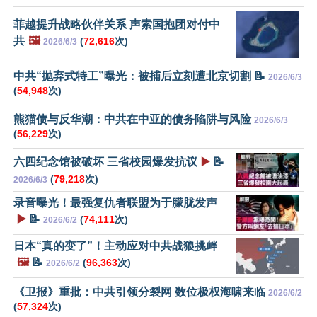
菲越提升战略伙伴关系 声索国抱团对付中
共
🖼️
(
72,616
次)
2026/6/3
中共“抛弃式特工”曝光：被捕后立刻遭北京切割 📝
2026/6/3
(
54,948
次)
熊猫债与反华潮：中共在中亚的债务陷阱与风险
2026/6/3
(
56,229
次)
六四纪念馆被破坏 三省校园爆发抗议
▶️
📝
(
79,218
次)
2026/6/3
录音曝光！最强复仇者联盟为于朦胧发声
▶️
📝
(
74,111
次)
2026/6/2
日本“真的变了”！主动应对中共战狼挑衅
🖼️
📝
(
96,363
次)
2026/6/2
《卫报》重批：中共引领分裂网 数位极权海啸来临
2026/6/2
(
57,324
次)