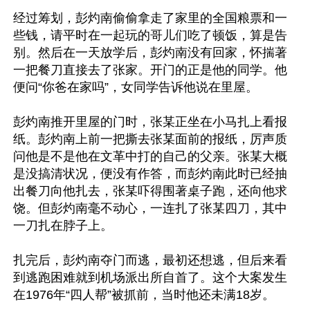
经过筹划，彭灼南偷偷拿走了家里的全国粮票和一
些钱，请平时在一起玩的哥儿们吃了顿饭，算是告
别。然后在一天放学后，彭灼南没有回家，怀揣著
一把餐刀直接去了张家。开门的正是他的同学。他
便问“你爸在家吗”，女同学告诉他说在里屋。

彭灼南推开里屋的门时，张某正坐在小马扎上看报
纸。彭灼南上前一把撕去张某面前的报纸，厉声质
问他是不是他在文革中打的自己的父亲。张某大概
是没搞清状况，便没有作答，而彭灼南此时已经抽
出餐刀向他扎去，张某吓得围著桌子跑，还向他求
饶。但彭灼南毫不动心，一连扎了张某四刀，其中
一刀扎在脖子上。

扎完后，彭灼南夺门而逃，最初还想逃，但后来看
到逃跑困难就到机场派出所自首了。这个大案发生
在1976年“四人帮”被抓前，当时他还未满18岁。
