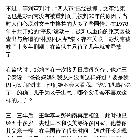
不过，等到审判时，“四人帮”已经被抓，文革结束，
这也是彭灼南没有被重判而只被判20年的原因，当
时人们心底对文革中挨整的人多了些同情。在1978
年中共开始的“平反”运动中，被刺成重伤的张某因被
查出与所谓的“林彪四人帮”集团存在关联，彭灼南被
减了十多年刑期，在监狱中只待了几年就被释放
了。

在监狱时，彭灼南在一次接见日后很兴奋，他对王
学泰说：“爸爸妈妈对我从来没有这样好过！要是我
因为‘玩闹’进来，他们绝不会来看我。”说完眼睛都亮
了。的确，儿子为老子出气，哪个父母会不喜欢这
样的儿子？

三十三年后，王学泰与彭灼南再度相逢，此时他已
经五十多岁，去过日本和欧美等许多国家。他曾像
其父亲一样，在美国待了很长时间，通过开长途载