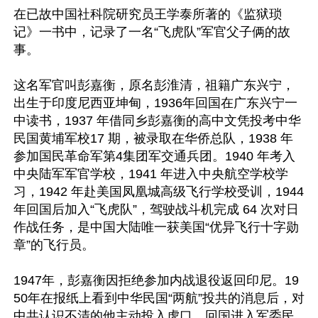
在已故中国社科院研究员王学泰所著的《监狱琐
记》一书中，记录了一名“飞虎队”军官父子俩的故
事。

这名军官叫彭嘉衡，原名彭淮清，祖籍广东兴宁，
出生于印度尼西亚坤甸，1936年回国在广东兴宁一
中读书，1937 年借同乡彭嘉衡的高中文凭投考中华
民国黄埔军校17 期，被录取在华侨总队，1938 年
参加国民革命军第4集团军交通兵团。‌‌‌1940 年考入
中央陆军军官学校，1941 年进入中央航空学校学
习，1942 年赴美国凤凰城高级飞行学校受训，1944
年回国后加入“飞虎队”，驾驶战斗机完成 64 次对日
作战任务，是‌中国大陆唯一获美国“优异飞行十字勋
章”的飞行员‌。

1947年，彭嘉衡因拒绝参加内战退役返回印尼。19
50年在报纸上看到中华民国“两航”投共的消息后，对
中共认识不清的他主动投入虎口，回国进入军委民