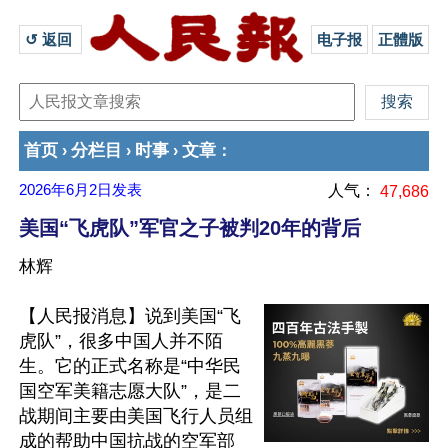
↺ 返回 
电子报
正體版
首页
分栏目
时事
文章
›
›
›
：
2026年6月2日
发表
人气：
47,686
美国“飞虎队”军官之子被判20年的背后
林辉
【人民报消息】说到美国“飞
虎队”，很多中国人并不陌
生。它的正式名称是“中华民
国空军美籍志愿大队”，是二
战期间主要由美国飞行人员组
成的帮助中国抗战的空军部