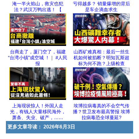
淹一半火焰山，救灾也犯
亏得越多？ 销量爆增的背后
法？武汉万鸭出逃！ 【
是车企滴血求生
台商走了，厦门空了，福建
山西矿难真相：最后一丝生
“台湾小镇”成空城 ！｜ #人民
机如何被掐断？明知瓦斯超
报
标为何不跑？上级检查
上海现状惊人！外国人走
埃博拉病毒真的不会空气传
光，有钱人大量移民海外，
播？世卫发布最高警报 埃博
萧条、失业、破产，……
拉病毒恐全球蔓延?
更多文章导读：
2026年6月3日