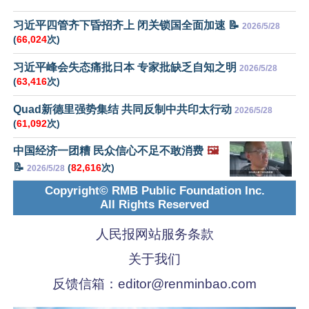
习近平四管齐下昏招齐上 闭关锁国全面加速 📝
2026/5/28
(
66,024
次)
习近平峰会失态痛批日本 专家批缺乏自知之明
2026/5/28
(
63,416
次)
Quad新德里强势集结 共同反制中共印太行动
2026/5/28
(
61,092
次)
中国经济一团糟 民众信心不足不敢消费
🖼️
📝
(
82,616
次)
2026/5/28
Copyright© RMB Public Foundation Inc.
All Rights Reserved
人民报网站服务条款
关于我们
反馈信箱：
editor@renminbao.com