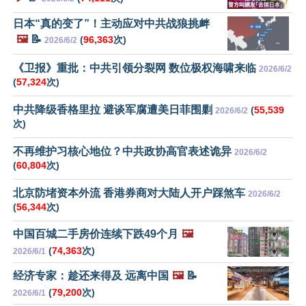
日本“真的变了”！主动应对中共战狼挑衅
🖼️
📝
(
96,363
次)
2026/6/2
《卫报》重批：中共引领分裂网 数位极权海啸来临
2026/6/2
(
57,324
次)
中共降级香格里拉 避谈军腐遭美日菲围剿
(
55,539
2026/6/2
次)
不再维护习核心地位？中共政协高官表述诡异
2026/6/2
(
60,804
次)
北京防堵资本外流 香港券商对大陆人开户踩煞车
2026/6/2
(
56,344
次)
中国百城二手房价连续下跌49个月
🖼️
(
74,363
次)
2026/6/1
经济专家：趁还来得及 远离中国
🖼️
📝
(
79,200
次)
2026/6/1