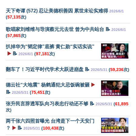
天下奇谭 (572) 忍让美德积善因 累世未讼实难得
2026/6/1
(
57,135
次)
歌唱家刘维维与导演蔡元元去世 曾为中共站台 📝
2026/6/1
(
57,865
次)
扒掉华为“韬定律”底裤 黄仁勋“实话实说”
▶️
📝
(
97,181
次)
2026/6/1
翻车了！习近平时代学术大跃进崩盘 📝
(
59,236
次)
2026/5/31
德云社“大地震” 杨鹤通犯大忌饭碗被砸
▶️
📝
(
75,451
次)
2026/5/31
张升民言辞透军队向习表忠行动还不够 📝
(
61,895
2026/5/31
次)
两千张六四照首曝光 台湾是下一个天安门
？
▶️
📝
(
100,438
次)
2026/5/31