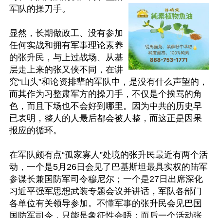
军队的操刀手。

显然，长期做政工、没有参加
任何实战和拥有军事理论素养
的张升民，与上过战场、从基
层走上来的张又侠不同，在讲
究“山头”和论资排辈的军队中，是没有什么声望的，
而其作为习整肃军方的操刀手，不仅是个挨骂的角
色，而且下场也不会好到哪里。因为中共的历史早
已表明，整人的人最后都会被人整，而这正是因果
报应的循环。

在军队颇有点“孤家寡人”处境的张升民最近有两个活
动，一个是5月26日会见了巴基斯坦最具实权的陆军
参谋长兼国防军司令‌穆尼尔；一个是27日出席深化
习近平强军思想武装专题会议并讲话，军队各部门
各单位有关领导参加。不懂军事的张升民会见巴国
国防军司令，只能是象征性会晤；而后一个活动张