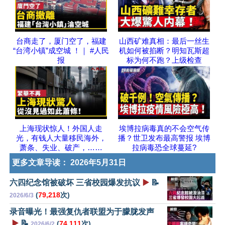
台商走了，厦门空了，福建
山西矿难真相：最后一丝生
“台湾小镇”成空城 ！｜ #人民
机如何被掐断？明知瓦斯超
报
标为何不跑？上级检查
上海现状惊人！外国人走
埃博拉病毒真的不会空气传
光，有钱人大量移民海外，
播？世卫发布最高警报 埃博
萧条、失业、破产，……
拉病毒恐全球蔓延?
更多文章导读：
2026年5月31日
六四纪念馆被破坏 三省校园爆发抗议
▶️
📝
(
79,218
次)
2026/6/3
录音曝光！最强复仇者联盟为于朦胧发声
▶️
📝
(
74,111
次)
2026/6/2