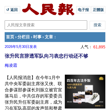
↺ 返回 
电子报
正體版
首页
分栏目
时事
文章
›
›
›
：
2026年5月30日
发表
人气：
61,895
张升民言辞透军队向习表忠行动还不够
梅凌霜
【人民报消息】在今年1月中
共中央军委副主席张又侠、联
合参谋部参谋长刘振立被官宣
落马后，中共仅存的军委委员
张升民升任军委副主席，成为
习在军队高层的发声筒和整肃