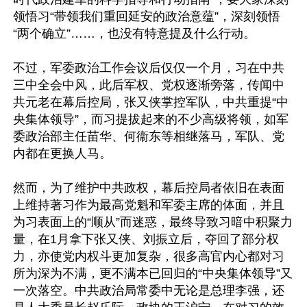
领悟习“带领我们重回延安的政治意蕴”，深刻领悟
“两个确立”……，也没有特意提及什么行动。

不过，军委政治工作会议后仅仅一个月，习在中共
三中全会中风，此后军权、党权逐渐旁落，传闻中
共元老在幕后控局，张又侠掌控军队，中共重提“中
央集体领导”，而习提拔起来的不少高级将领，如军
委政治部主任苗华、何衞东等相继落马，军队、党
内都在更换人马。

然而，为了维护中共政权，幕后控局者依旧在表面
上维持著习作为最高党魁和军委主席的体面，并且
为习表面上的“顺从”而迷惑，最终导致习暗中积聚力
量，在1月拿下张又侠、刘振立后，夺回了部分权
力，亦使党内权斗更加复杂，很多高官内心都对习
所为深为不满，更不满本已回归的“中央集体领导”又
一次落空。中共政治局常委中无论是总理李强，还