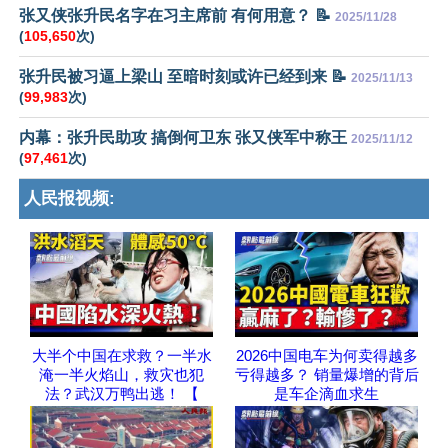
张又侠张升民名字在习主席前 有何用意？ 📝
2025/11/28
(
105,650
次)
张升民被习逼上梁山 至暗时刻或许已经到来 📝
2025/11/13
(
99,983
次)
内幕：张升民助攻 搞倒何卫东 张又侠军中称王
2025/11/12
(
97,461
次)
人民报视频:
大半个中国在求救？一半水
2026中国电车为何卖得越多
淹一半火焰山，救灾也犯
亏得越多？ 销量爆增的背后
法？武汉万鸭出逃！ 【
是车企滴血求生