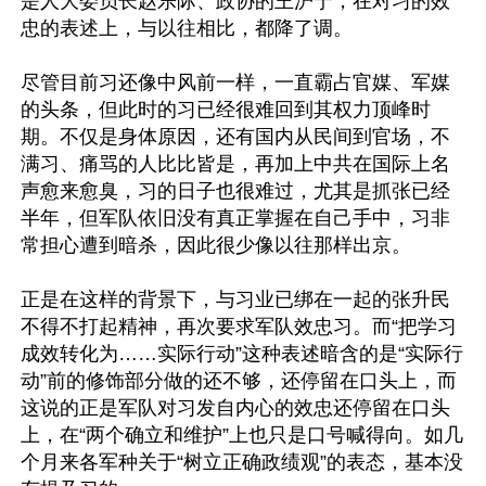
是人大委员长赵乐际、政协的王沪宁，在对习的效
忠的表述上，与以往相比，都降了调。

尽管目前习还像中风前一样，一直霸占官媒、军媒
的头条，但此时的习已经很难回到其权力顶峰时
期。不仅是身体原因，还有国内从民间到官场，不
满习、痛骂的人比比皆是，再加上中共在国际上名
声愈来愈臭，习的日子也很难过，尤其是抓张已经
半年，但军队依旧没有真正掌握在自己手中，习非
常担心遭到暗杀，因此很少像以往那样出京。

正是在这样的背景下，与习业已绑在一起的张升民
不得不打起精神，再次要求军队效忠习。而“把学习
成效转化为……实际行动”这种表述暗含的是“实际行
动”前的修饰部分做的还不够，还停留在口头上，而
这说的正是军队对习发自内心的效忠还停留在口头
上，在“两个确立和维护”上也只是口号喊得向。如几
个月来各军种关于“树立正确政绩观”的表态，基本没