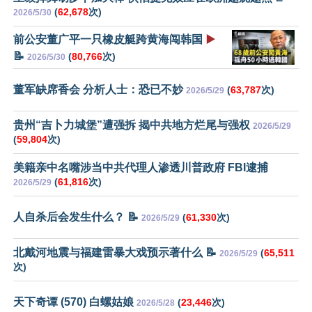
(
62,678
次)
2026/5/30
前公安董广平一只橡皮艇跨黄海闯韩国
▶️
📝
(
80,766
次)
2026/5/30
董军缺席香会 分析人士：恐已不妙
(
63,787
次)
2026/5/29
贵州“吉卜力城堡”遭强拆 揭中共地方烂尾与强权
2026/5/29
(
59,804
次)
美籍亲中名嘴涉当中共代理人渗透川普政府 FBI逮捕
(
61,816
次)
2026/5/29
人自杀后会发生什么？ 📝
(
61,330
次)
2026/5/29
北戴河地震与福建雷暴大戏预示著什么 📝
(
65,511
2026/5/29
次)
天下奇谭 (570) 白螺姑娘
(
23,446
次)
2026/5/28