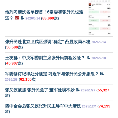
他列习清洗名单榜首！6常委和张升民也难
逃？
🖼️
📝
(
83,660
次)
2026/5/14
张升民赴北京卫戍区强调“稳定” 凸显政局不稳
2026/2/14
(
50,586
次)
王友群：中央军委副主席张升民前程凶险？ 📝
2026/2/10
(
45,907
次)
军委修订纪律处分规定 习近平与张升民公开撕裂？ 📝
(
62,155
次)
2026/2/8
张又侠被抓 张升民危了 董军处境不妙 📝
(
55,327
2026/1/27
次)
四中全会后张又侠张升民主导军中大清洗
(
74,199
2025/12/4
次)