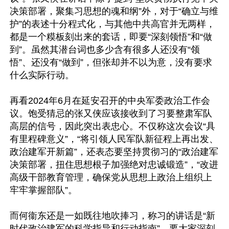
决策部署，聚集习思想的魂和纲”外，对于“确立与维
护”的表述十分程式化，与其他中共高官并无两样，
都是一个糢板刻出来的套话，即要“深刻领悟”和“做
到”。虽然其潜台词也多少含有很多人还没有“领
悟”、还没有“做到”，但张却并不以为意，没有要求
什么实际行动。

再看2024年6月在延安召开的中央军委政治工作会
议。饱受猜忌的张又侠应该接收到了习要整肃军队
高层的信号，因此突出表忠心。不仅称这次会议“具
有里程碑意义”，“将引领人民军队新征程上再出发、
政治建军开新篇”，还表态要坚持贯彻习的“政治建军
决策部署，扭住思想根子加强绝对忠诚锻造”，“改进
高级干部教育管理，确保党从思想上政治上组织上
牢牢掌握部队”。

而何衞东还是一如既往地吹捧习，称习的讲话是“新
时代政治建军的科学指导和行动指南”，要大家深刻