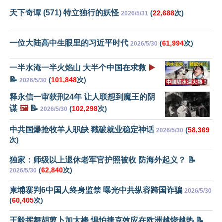
天下奇谭 (571) 特立独行的妖怪
(
22,688
次)
2026/5/31
一位大陆高中生眼里的习近平时代
(
61,994
次)
2026/5/30
一半水淹一半火焰山 大半个中国在求救
▶️
📝
(
101,848
次)
2026/5/30
释永信一审获刑24年 让人联想到魔王的阴
谋
🖼️
📝
(
102,298
次)
2026/5/30
中共国爆抢牧羊人职缺 戳破就业稳定神话
(
58,369
2026/5/30
次)
独家：师级以上退休老军官护照被收 防海外起义？ 📝
(
62,840
次)
2026/5/30
柬埔寨判6中国人终身监禁 曝光中共纵容跨国诈骗
2026/5/30
(
60,405
次)
王毅挥舞胡萝卜加大棒 惧怕捷克效应在欧洲越烧越热 📝