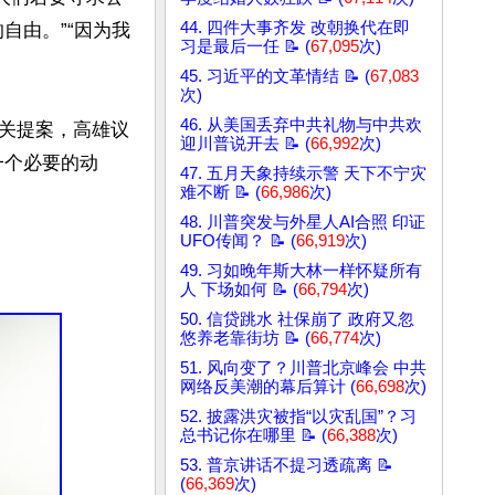
44. 四件大事齐发 改朝换代在即
自由。”“因为我
习是最后一任 📝 (
67,095
次)
45. 习近平的文革情结 📝 (
67,083
次)
46. 从美国丢弃中共礼物与中共欢
关提案，高雄议
迎川普说开去 📝 (
66,992
次)
一个必要的动
47. 五月天象持续示警 天下不宁灾
难不断 📝 (
66,986
次)
48. 川普突发与外星人AI合照 印证
UFO传闻？ 📝 (
66,919
次)
49. 习如晚年斯大林一样怀疑所有
人 下场如何 📝 (
66,794
次)
50. 信贷跳水 社保崩了 政府又忽
悠养老靠街坊 📝 (
66,774
次)
51. 风向变了？川普北京峰会 中共
网络反美潮的幕后算计 (
66,698
次)
52. 披露洪灾被指“以灾乱国”？习
总书记你在哪里 📝 (
66,388
次)
53. 普京讲话不提习透疏离 📝
(
66,369
次)