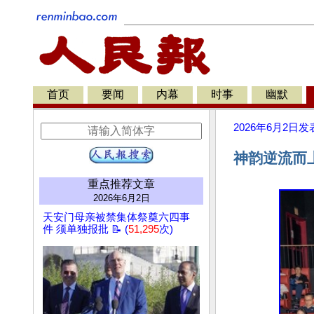
首页
要闻
内幕
时事
幽默
2026年6月2日
发
神韵逆流而
重点推荐文章
2026年6月2日
天安门母亲被禁集体祭奠六四事
件 须单独报批 📝 (
51,295
次)