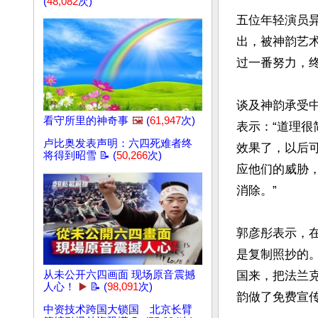
(
48,082
次)
五位年轻演员
出，被神韵艺
过一番努力，终
谈及神韵承受
看守所里的神奇事
🖼️
(
61,947
次)
表示：“道理
卢比奥发表声明：六四死难者终
效果了，以后
将得到昭雪 📝 (
50,266
次)
应他们的威胁
消除。”

郭彦彤表示，
是复制照抄的
国来，把法兰
从未公开六四画面 现场原音震撼
人心！
▶️
📝 (
98,091
次)
韵做了免费宣传
中资技术跨国大锁国 北京长臂