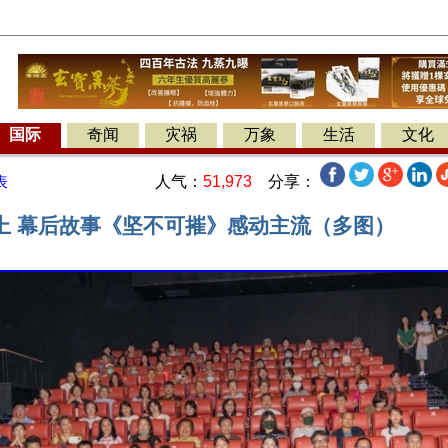
国际
奇闻
灾祸
万象
生活
文化
人气：
51,973
分享：
表
上 幕后故事《坚不可摧》感动主流（多图）