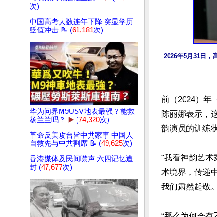
次)
中国高考人数连年下降 突显学历
贬值冲击 📝 (
61,181
次)
2026年5月3
前（2024）
华为问界M9USV地表最强？能救
陈丽娜表示，
杨兰兰吗？
▶️
(
74,320
次)
韵演员的训练状
革命反美攻台皆中共家事 中国人
自救先与中共割席 📝 (
49,625
次)
“我看神韵艺
香港媒体及民间噤声 六四记忆遭
封 (
47,677
次)
术境界，传递
我们肃然起敬。
“那么为何会