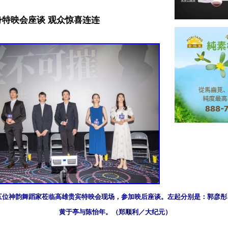
特映会座谈 观众惊喜连连
1日，五位神韵舞蹈家莅临高雄贵宾特映会现场，参加映后座谈。左起分别是：郭彦
黄于亭与陈怡年。（郑顺利／大纪元）