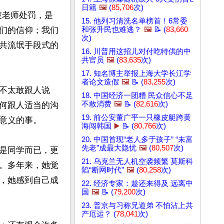
日籍
🖼️
(
85,706
次)
被老师处罚，是
15. 他列习清洗名单榜首！6常委
们的信仰；我们
和张升民也难逃？
🖼️
📝 (
83,660
次)
共流氓手段式的
16. 川普用这招儿对付吃特供的中
共官员
🖼️
(
83,635
次)
17. 知名博主举报上海大学长江学
者论文造假
🖼️
📝 (
83,255
次)
不太敢跟人说
18. 中国经济一团糟 民众信心不足
不敢消费
🖼️
📝 (
82,616
次)
何跟人适当的沟
19. 前公安董广平一只橡皮艇跨黄
意义的事。

海闯韩国
▶️
📝 (
80,766
次)
20. 中国首现“老人多于孩子” “未富
先老”成最大隐忧
🖼️
(
80,507
次)
是同学而已，更
21. 乌克兰无人机空袭频繁 莫斯科
。多年来，她觉
陷“断网时代”
🖼️
(
80,258
次)
，她感到自己成
22. 经济专家：趁还来得及 远离中
国
🖼️
📝 (
79,200
次)
23. 普京与习称兄道弟 不怕沾上共
产厄运？ (
78,041
次)