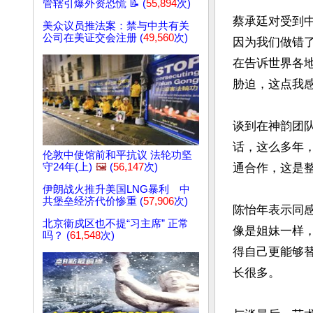
管辖引爆外资恐慌 📝 (
55,894
次)
蔡承廷对受到
美众议员推法案：禁与中共有关
公司在美证交会注册 (
49,560
次)
因为我们做错
在告诉世界各
胁迫，这点我感
谈到在神韵团
话，这么多年
伦敦中使馆前和平抗议 法轮功坚
通合作，这是
守24年(上)
🖼️
(
56,147
次)
伊朗战火推升美国LNG暴利 中
共堡垒经济代价惨重 (
57,906
次)
陈怡年表示同
北京衞戍区也不提“习主席” 正常
像是姐妹一样
吗？ (
61,548
次)
得自己更能够
长很多。
