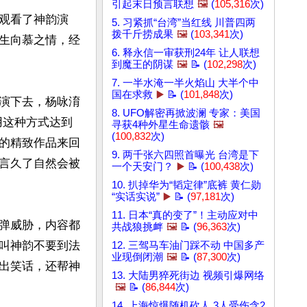
引起末日预言联想
🖼️
(
105,316
次)
观看了神韵演
5. 习紧抓“台湾”当红线 川普四两
拨千斤捞成果
🖼️
(
103,341
次)
生向慕之情，经
6. 释永信一审获刑24年 让人联想
到魔王的阴谋
🖼️
📝 (
102,298
次)
7. 一半水淹一半火焰山 大半个中
国在求救
▶️
📝 (
101,848
次)
演下去，杨咏淯
8. UFO解密再掀波澜 专家：美国
用这种方式达到
寻获4种外星生命遗骸
🖼️
(
100,832
次)
的精致作品来回
9. 两千张六四照首曝光 台湾是下
言久了自然会被
一个天安门？
▶️
📝 (
100,438
次)
10. 扒掉华为“韬定律”底裤 黄仁勋
“实话实说”
▶️
📝 (
97,181
次)
11. 日本“真的变了”！主动应对中
弹威胁，内容都
共战狼挑衅
🖼️
📝 (
96,363
次)
叫神韵不要到法
12. 三驾马车油门踩不动 中国多产
业现倒闭潮
🖼️
📝 (
87,300
次)
出笑话，还帮神
13. 大陆男猝死街边 视频引爆网络
🖼️
📝 (
86,844
次)
14. 上海惊爆随机砍人 3人受伤含2