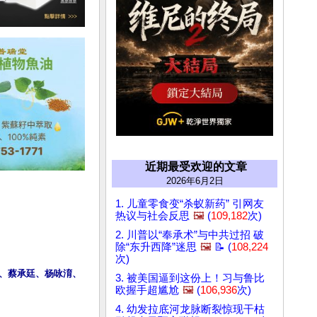
近期最受欢迎的文章
2026年6月2日
1. 儿童零食变“杀蚁新药” 引网友
热议与社会反思
🖼️
(
109,182
次)
2. 川普以“奉承术”与中共过招 破
除“东升西降”迷思
🖼️
📝 (
108,224
次)
彤、蔡承廷、杨咏淯、
3. 被美国逼到这份上！习与鲁比
欧握手超尴尬
🖼️
(
106,936
次)
4. 幼发拉底河龙脉断裂惊现干枯