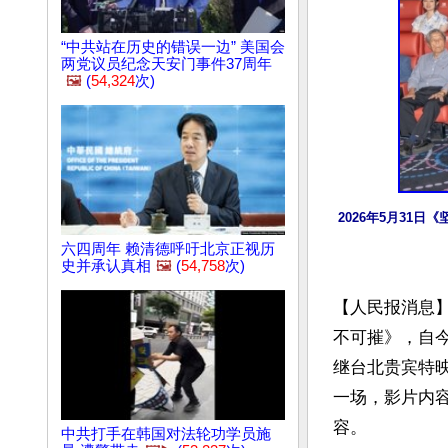
“中共站在历史的错误一边” 美国会
两党议员纪念天安门事件37周年
🖼️
(
54,324
次)
2026年5月3
六四周年 赖清德呼吁北京正视历
史并承认真相
🖼️
(
54,758
次)
【人民报消息
不可摧》，自
继台北贵宾特映
一场，影片内
容。

中共打手在韩国对法轮功学员施