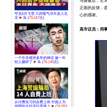
与谈最后，艺
正面的反馈，
罕见6月飞雪 六四冤气冲天攻入北
心的感谢。

京
▶️
📝 (
79,167
次)
高市议员：用事
一个中共维持多年的神话 被一年
轻人砸碎了
▶️
📝 (
76,145
次)
从付费实习到自费上班 中国人为
何明知火坑还往里跳？
▶️
(
74,553