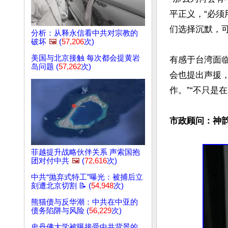
平正义，“必须
们选择沉默，可
分析：从释永信看中共对宗教的
破坏
🖼️
(
57,206
次)
美国与北京接触 每次都会提黄岩
有感于台湾面
岛问题 (
57,262
次)
会也提出声援
作。”“不只是在
市政顾问：神韵
菲越提升战略伙伴关系 声索国抱
团对付中共
🖼️
(
72,616
次)
中共“抛弃式特工”曝光：被捕后立
刻遭北京切割 📝 (
54,948
次)
熊猫债与反华潮：中共在中亚的
债务陷阱与风险 (
56,229
次)
史丹佛大学被曝接受中共背景的