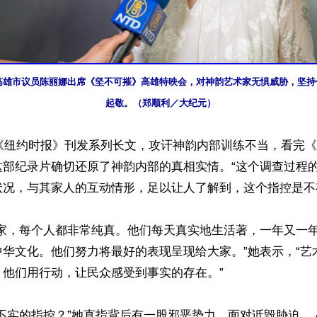
1日，高雄市议员陈丽娜出席《坚不可摧》高雄特映会，对神韵艺术家无惧威胁，坚
起敬。（郑顺利／大纪元）
年《纽约时报》刊发系列长文，攻讦神韵内部训练不当，看完
这部纪录片确切还原了神韵内部的真相实情。“这个调查过程
况，与其家人的互动情形，足以让人了解到，这个指控是不存
术家，每个人都非常纯真。他们每天真实地生活著，一年又一
中华文化。他们努力将最好的表现呈现给大家。”她表示，“艺
他们用行动，让民众感受到事实的存在。”

有不实的指控？”她直指背后有一股邪恶势力，面对诋毁胁迫，