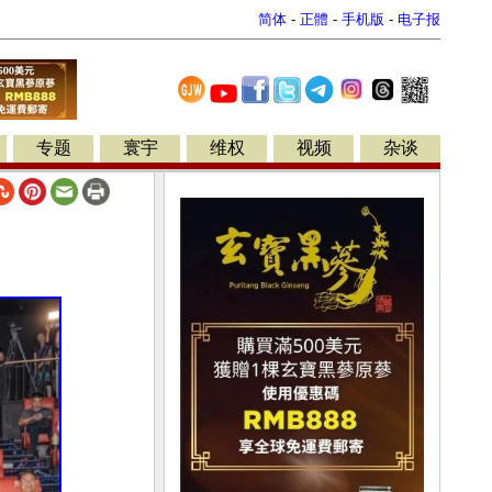
简体
-
正體
-
手机版
-
电子报
专题
寰宇
维权
视频
杂谈