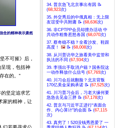
34. 普京急飞北京事出有因 📝
(
68,923
次)
35. 外交秀后的中俄真相：无上限
友谊变中共附庸 📝 (
68,636
次)
36. 非CPTPP会员却擅办活动 中
持信念的精神表示肃然
共动作粗鲁惹怒各国 (
68,070
次)
37. 蔡奇稳不稳？全看沙发、鞋跟
高度！
🖼️
📝 (
68,008
次)
38. 从川普访华之旅看美中监管和
《坚不可摧》后，
执法的不同 (
67,934
次)
的呈现，包括神
39. 李强出手取消户籍？国务院这
一动作释放什么信号 (
67,769
次)
在的。”

40. 川习会后就翻脸？北京背叛
170亿美金采购承诺 📝 (
67,525
次)
年的坚定追求艺
41. 川习普习会后，习老大缘何要
急急去见金三胖 📝 (
67,178
次)
术家的精神，让
42. 普京与习近平正进行“表面合
作、内心算计”的会面 📝 (
67,115
次)
43. 真穷了！520没钱秀恩爱了 一
人们若要寻求公
季度结婚人数狂跌 📝 (
67,114
次)