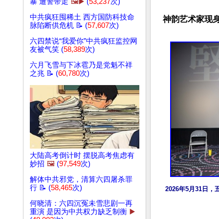
暴 遭警带走
🖼️▶️
(
53,237
次)
中共疯狂囤稀土 西方国防科技命
神韵艺术家现身
脉陷断供危机 📝 (
57,607
次)
六四禁说“我爱你”中共疯狂监控网
友被气笑 (
58,389
次)
六月飞雪与下冰雹乃是党魁不祥
之兆 📝 (
60,780
次)
大陆高考倒计时 摆脱高考焦虑有
妙招
🖼️
(
97,549
次)
解体中共邪党，清算六四屠杀罪
行 📝 (
58,465
次)
2026年5月3
何晓清：六四沉冤未雪悲剧一再
重演 是因为中共权力缺乏制衡
▶️