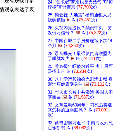
；还有观众许多
24. “乞求者”普京贱卖天然气 习“榨
柠檬”算计普京 (
77,700
次)
情观众表达了衷
25. 德云社“大地震” 杨鹤通犯大忌
饭碗被砸
▶️
📝 (
75,451
次)
26. 央视内鬼造反？颠倒中央，突
发倒习信号？
🖼️
📝 (
75,322
次)
27. 中国百城二手房价连续下跌49
个月
🖼️
(
74,363
次)
28. 录音曝光！最强复仇者联盟为
于朦胧发声
▶️
📝 (
74,111
次)
29. 蔡奇报告吓傻习近平 史上最严
昏招出台 📝 (
73,234
次)
30. 八九学运领袖徐光刑满出狱 身
形消瘦健康受关注
🖼️
(
73,102
次)
31. 华人市长被中共渗透 美国人不
寒而栗
🖼️
📝 (
71,987
次)
32. 文革发动60周年：习死后将迎
来怎样的血雨腥风？ 📝 (
70,091
次)
33. 蔡奇密奏习近平 中南海收到死
亡诊断书 📝 (
69,083
次)