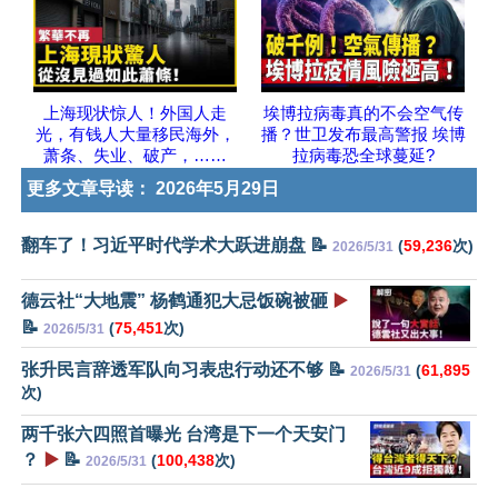
上海现状惊人！外国人走
埃博拉病毒真的不会空气传
光，有钱人大量移民海外，
播？世卫发布最高警报 埃博
萧条、失业、破产，……
拉病毒恐全球蔓延?
更多文章导读：
2026年5月29日
翻车了！习近平时代学术大跃进崩盘 📝
(
59,236
次)
2026/5/31
德云社“大地震” 杨鹤通犯大忌饭碗被砸
▶️
📝
(
75,451
次)
2026/5/31
张升民言辞透军队向习表忠行动还不够 📝
(
61,895
2026/5/31
次)
两千张六四照首曝光 台湾是下一个天安门
？
▶️
📝
(
100,438
次)
2026/5/31