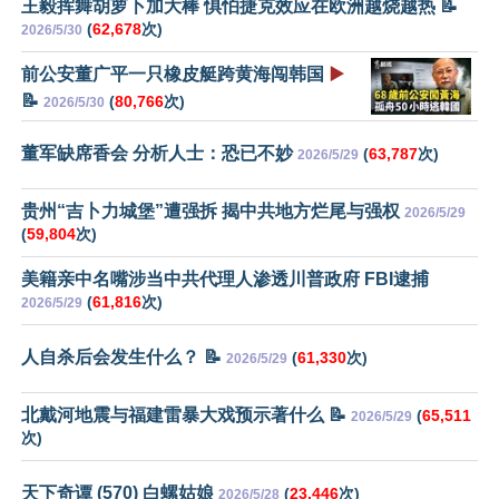
王毅挥舞胡萝卜加大棒 惧怕捷克效应在欧洲越烧越热 📝
(
62,678
次)
2026/5/30
前公安董广平一只橡皮艇跨黄海闯韩国
▶️
📝
(
80,766
次)
2026/5/30
董军缺席香会 分析人士：恐已不妙
(
63,787
次)
2026/5/29
贵州“吉卜力城堡”遭强拆 揭中共地方烂尾与强权
2026/5/29
(
59,804
次)
美籍亲中名嘴涉当中共代理人渗透川普政府 FBI逮捕
(
61,816
次)
2026/5/29
人自杀后会发生什么？ 📝
(
61,330
次)
2026/5/29
北戴河地震与福建雷暴大戏预示著什么 📝
(
65,511
2026/5/29
次)
天下奇谭 (570) 白螺姑娘
(
23,446
次)
2026/5/28