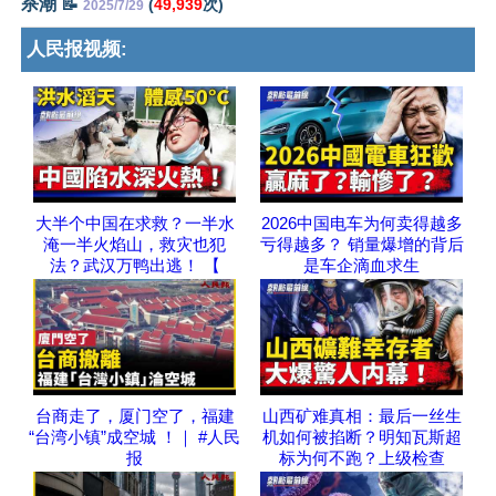
杀潮 📝
(
49,939
次)
2025/7/29
人民报视频:
大半个中国在求救？一半水
2026中国电车为何卖得越多
淹一半火焰山，救灾也犯
亏得越多？ 销量爆增的背后
法？武汉万鸭出逃！ 【
是车企滴血求生
台商走了，厦门空了，福建
山西矿难真相：最后一丝生
“台湾小镇”成空城 ！｜ #人民
机如何被掐断？明知瓦斯超
报
标为何不跑？上级检查