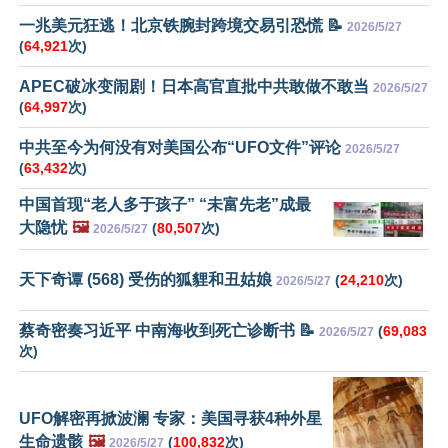
一兆美元狂逃！北京铁腕封跨境交易引恐慌 📝
2026/5/27
(
64,921
次)
APEC破冰变闹剧！日本高官直批中共敢做不敢当
2026/5/27
(
64,997
次)
中共至今为何没有对美国公布“UFO文件”评论
2026/5/27
(
63,432
次)
中国首现“老人多于孩子” “未富先老”成最
大隐忧
🖼️
(
80,507
次)
2026/5/27
天下奇谭 (568) 受伤的狐貍和丑姑娘
(
24,210
次)
2026/5/27
蔡奇密奏习近平 中南海收到死亡诊断书 📝
(
69,083
2026/5/27
次)
UFO解密再掀波澜 专家：美国寻获4种外星
生命遗骸
🖼️
(
100,832
次)
2026/5/27