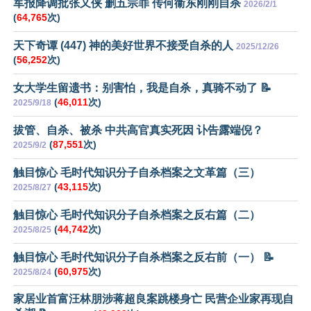
军报降调批张又侠 删五宗罪 传何衞东刚刚自杀
2026/2/1
(
64,765
次)
天下奇谭 (447) 神的美好世界不接受自杀的人
2025/12/26
(
56,252
次)
女大学生留遗书：别害怕，我是自杀，真骑不动了 📝
(
46,011
次)
2025/9/18
拔管、自杀、被杀 中共高官真实死因 讣告露端倪？
(
87,551
次)
2025/9/2
触目惊心 毛时代知识分子自杀档案之文革篇（三）
(
43,115
次)
2025/8/27
触目惊心 毛时代知识分子自杀档案之反右篇（二）
(
44,742
次)
2025/8/25
触目惊心 毛时代知识分子自杀档案之反右前（一） 📝
(
60,975
次)
2025/8/24
家居业首富汪林朋涉蒋超良案跳楼身亡 民营企业家再现自