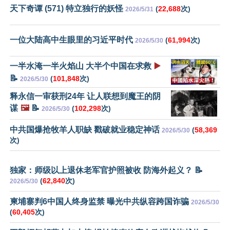
天下奇谭 (571) 特立独行的妖怪
(
22,688
次)
2026/5/31
一位大陆高中生眼里的习近平时代
(
61,994
次)
2026/5/30
一半水淹一半火焰山 大半个中国在求救
▶️
📝
(
101,848
次)
2026/5/30
释永信一审获刑24年 让人联想到魔王的阴
谋
🖼️
📝
(
102,298
次)
2026/5/30
中共国爆抢牧羊人职缺 戳破就业稳定神话
(
58,369
2026/5/30
次)
独家：师级以上退休老军官护照被收 防海外起义？ 📝
(
62,840
次)
2026/5/30
柬埔寨判6中国人终身监禁 曝光中共纵容跨国诈骗
2026/5/30
(
60,405
次)