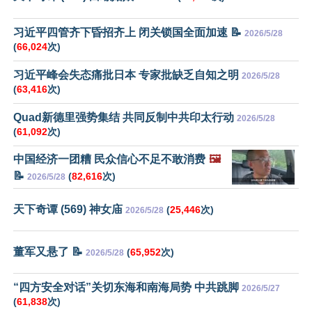
习近平四管齐下昏招齐上 闭关锁国全面加速 📝
2026/5/28
(
66,024
次)
习近平峰会失态痛批日本 专家批缺乏自知之明
2026/5/28
(
63,416
次)
Quad新德里强势集结 共同反制中共印太行动
2026/5/28
(
61,092
次)
中国经济一团糟 民众信心不足不敢消费
🖼️
📝
(
82,616
次)
2026/5/28
天下奇谭 (569) 神女庙
(
25,446
次)
2026/5/28
董军又悬了 📝
(
65,952
次)
2026/5/28
“四方安全对话”关切东海和南海局势 中共跳脚
2026/5/27
(
61,838
次)