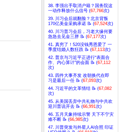
38. 李强出手取消户籍？国务院这
一动作释放什么信号 (
67,766
次)
39. 川习会后就翻脸？北京背叛
170亿美金采购承诺 📝 (
67,524
次)
40. 川习普习会后，习老大缘何要
急急去见金三胖 📝 (
67,177
次)
41. 真穷了！520没钱秀恩爱了 一
季度结婚人数狂跌 📝 (
67,113
次)
42. 普京与习近平正进行“表面合
作、内心算计”的会面 📝 (
67,112
次)
43. 四件大事齐发 改朝换代在即
习是最后一任 📝 (
67,093
次)
44. 习近平的文革情结 📝 (
67,082
次)
45. 从美国丢弃中共礼物与中共欢
迎川普说开去 📝 (
66,991
次)
46. 五月天象持续示警 天下不宁灾
难不断 📝 (
66,985
次)
47. 川普突发与外星人AI合照 印证