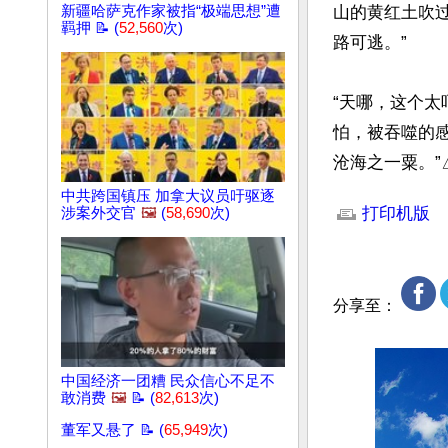
山的黄红土吹
新疆哈萨克作家被指“极端思想”遭
羁押 📝 (
52,560
次)
路可逃。”

“天哪，这个太
怕，被吞噬的感
沧海之一粟。”
文章网址: http://w
中共跨国镇压 加拿大议员吁驱逐
打印机版
涉案外交官
🖼️
(
58,690
次)
分享至：
中国经济一团糟 民众信心不足不
敢消费
🖼️
📝 (
82,613
次)
董军又悬了 📝 (
65,949
次)