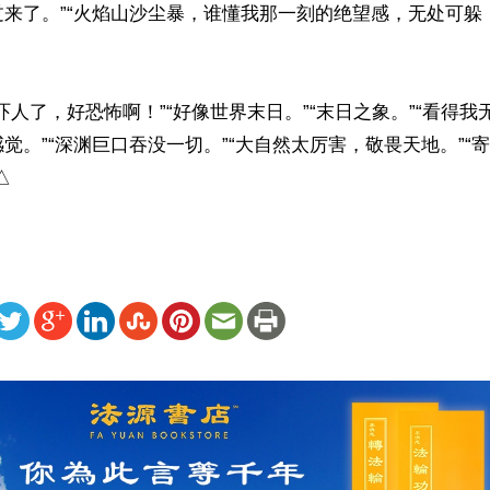
过来了。”“火焰山沙尘暴，谁懂我那一刻的绝望感，无处可躲
吓人了，好恐怖啊！”“好像世界末日。”“末日之象。”“看得我
觉。”“深渊巨口吞没一切。”“大自然太厉害，敬畏天地。”“
△
ww.renminbao.com/rmb/articles/2026/5/27/95335.html