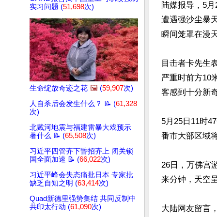
陆媒报导，5月
实习问题 (
51,698
次)
遭遇强沙尘暴
瞬间笼罩在漫天
目击者卡先生
严重时前方10
生命绽放奇迹之花
🖼️
(
59,907
次)
客感到十分新
人自杀后会发生什么？ 📝 (
61,328
次)
5月25日11
北戴河地震与福建雷暴大戏预示
番市大部区域将
著什么 📝 (
65,508
次)
习近平四管齐下昏招齐上 闭关锁
国全面加速 📝 (
66,022
次)
26日，万佛
习近平峰会失态痛批日本 专家批
来分钟，天空呈
缺乏自知之明 (
63,414
次)
Quad新德里强势集结 共同反制中
共印太行动 (
61,090
次)
大陆网友留言，