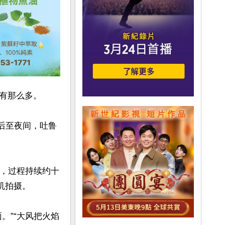
有那么多。

午后至夜间，吐鲁
暴，过程持续约十
拍摄。

。”“大风把火焰