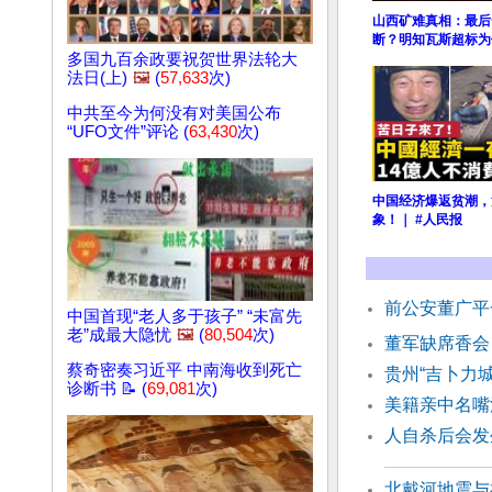
山西矿难真相：最后
断？明知瓦斯超标为
多国九百余政要祝贺世界法轮大
法日(上)
🖼️
(
57,633
次)
中共至今为何没有对美国公布
“UFO文件”评论 (
63,430
次)
中国经济爆返贫潮，
象！｜ #人民报
前公安董广平
中国首现“老人多于孩子” “未富先
老”成最大隐忧
🖼️
(
80,504
次)
董军缺席香会
蔡奇密奏习近平 中南海收到死亡
贵州“吉卜力
诊断书 📝 (
69,081
次)
美籍亲中名嘴
人自杀后会
北戴河地震与