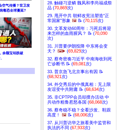
28. 触碰习逆鳞 魏凤和李尚福成祭
会空气传播？世卫发
品 (
70,869
次)
病毒恐全球蔓延?
29. 甩开中共 朝鲜改宪法塑造“正
常国家”形象
🖼️
📝 (
70,115
次)
30. 文革发动60周年：习死后将迎
来怎样的血雨腥风？ 📝 (
70,090
次)
31. 川普要伊朗投降 中东将会变
天？
🖼️▶️
(
69,829
次)
%，余额宝却跌破
亏、
32. 蔡奇密奏习近平 中南海收到死
亡诊断书 📝 (
69,081
次)
33. 普京急飞北京事出有因 📝
(
68,921
次)
34. 外交秀后的中俄真相：无上限
友谊变中共附庸 📝 (
68,634
次)
35. 非CPTPP会员却擅办活动 中
共动作粗鲁惹怒各国 (
68,068
次)
36. 蔡奇稳不稳？全看沙发、鞋跟
高度！
🖼️
📝 (
68,006
次)
37. 从川普访华之旅看美中监管和
执法的不同 (
67,933
次)