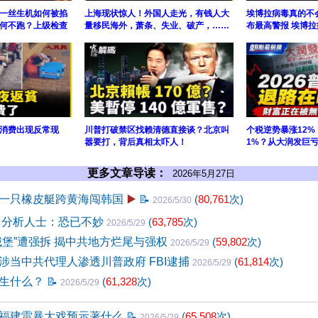
一丝生机如何被掐
上海现状惊人！外国人走光，有钱人大
埃博拉病毒真的不
何不跑？上级检查
量移民海外，萧条、失业、破产，……
布最高警报 埃博拉
消费出现反常现
川普打破禁区找赖清德直接谈？北京叫
个税逆势暴涨12
嚣要打，背后真相太吓人！
1%？从大润发巨
更多文章导读：
2026年5月27日
一只橡皮艇跨黄海闯韩国
▶️
📝
(
80,761
次)
2026/5/30
 分析人士：恐已不妙
(
63,785
次)
2026/5/29
城堡”遭强拆 揭中共地方烂尾与强权
(
59,802
次)
2026/5/29
涉当中共代理人渗透川普政府 FBI逮捕
(
61,814
次)
2026/5/29
发生什么？
📝
(
61,328
次)
2026/5/29
福建雷暴大戏预示著什么
📝
(
65,508
次)
2026/5/29