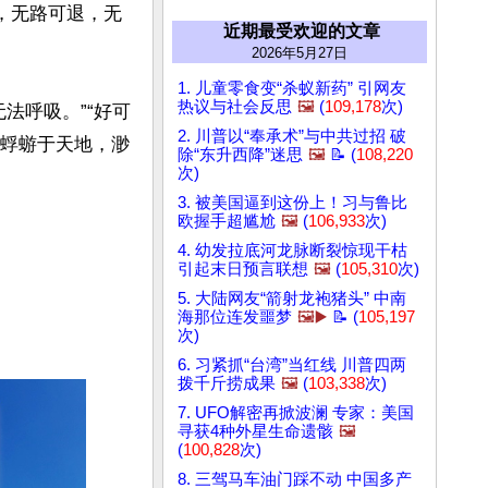
，无路可退，无
近期最受欢迎的文章
2026年5月27日
1. 儿童零食变“杀蚁新药” 引网友
热议与社会反思
🖼️
(
109,178
次)
无法呼吸。”“好可
2. 川普以“奉承术”与中共过招 破
寄蜉蝣于天地，渺
除“东升西降”迷思
🖼️
📝 (
108,220
次)
3. 被美国逼到这份上！习与鲁比
欧握手超尴尬
🖼️
(
106,933
次)
4. 幼发拉底河龙脉断裂惊现干枯
引起末日预言联想
🖼️
(
105,310
次)
5. 大陆网友“箭射龙袍猪头” 中南
海那位连发噩梦
🖼️▶️
📝 (
105,197
次)
6. 习紧抓“台湾”当红线 川普四两
拨千斤捞成果
🖼️
(
103,338
次)
7. UFO解密再掀波澜 专家：美国
寻获4种外星生命遗骸
🖼️
(
100,828
次)
8. 三驾马车油门踩不动 中国多产