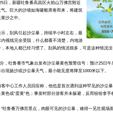
25日，新疆吐鲁番高昌区火焰山万佛宫附近
天气。巨大的沙墙如海啸般席卷而来，将建筑
黄沙之中。

表示，刮风引起沙尘暴，持续半小时左右，最
米内视线完全受阻，什么都看不清楚，内地游
奇，本地人都已经习惯了。刮风的情况很多，可是这种情况没
时47分，吐鲁番市气象台发布沙尘暴黄色预警信号：预计25日
出现扬沙或沙尘暴天气，最小能见度将降至1000米以下。

宫游客中心工作人员回应称，他也是首次遇到这种罕见的沙尘
黄色或“蛋黄”色；事发时部分游客并未躲避，反而纷纷拿手机
“吐鲁番万佛宫景点，肉眼可见的沙尘暴，难得一见壮观场面