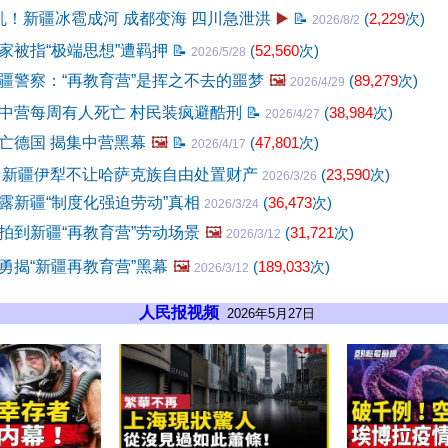
乱！新疆冰雹成河 成都变海 四川急泄洪
▶️
📝
(
2,229
次)
2026/8/2
家被指“极端思想”遭羁押
📝
(
52,560
次)
2026/5/28
疆警察：“再教育营”是挥之不去的噩梦
🖼️
(
89,279
次)
2026/4/29
中营每周有人死亡 村民装疯避酷刑
📝
(
38,984
次)
2026/4/27
亡德国 揭集中营黑幕
🖼️
📝
(
47,801
次)
2026/4/17
 新疆伊犁不让哈萨克族自由处置财产
(
23,590
次)
2026/3/26
露新疆“制度化强迫劳动”真相
(
36,473
次)
2026/3/24
拍到新疆“再教育营”劳动场景
🖼️
(
31,721
次)
2026/3/12
勇揭“新疆再教育营”黑幕
🖼️
(
189,033
次)
2026/3/12
人民报视频
2026年5月27日