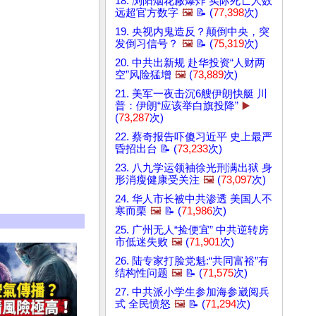
18. 浏阳烟花厰爆炸 实际死亡人数
远超官方数字
🖼️
📝 (
77,398
次)
19. 央视内鬼造反？颠倒中央，突
发倒习信号？
🖼️
📝 (
75,319
次)
20. 中共出新规 赴华投资“人财两
空”风险猛增
🖼️
(
73,889
次)
21. 美军一夜击沉6艘伊朗快艇 川
普：伊朗“应该举白旗投降”
▶️
(
73,287
次)
22. 蔡奇报告吓傻习近平 史上最严
昏招出台 📝 (
73,233
次)
23. 八九学运领袖徐光刑满出狱 身
形消瘦健康受关注
🖼️
(
73,097
次)
24. 华人市长被中共渗透 美国人不
寒而栗
🖼️
📝 (
71,986
次)
25. 广州无人“捡便宜” 中共逆转房
市低迷失败
🖼️
(
71,901
次)
26. 陆专家打脸党魁:“共同富裕”有
结构性问题
🖼️
📝 (
71,575
次)
27. 中共派小学生参加海参崴阅兵
式 全民愤怒
🖼️
📝 (
71,294
次)