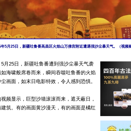
26年5月25日，新疆吐鲁番高昌区火焰山万佛宫附近遭遇强沙尘暴天气。（视频
5月25日，新疆吐鲁番遭到强沙尘暴天气袭
墙如海啸般席卷而来，瞬间吞噬吐鲁番的火焰
尘画面，如末日电影特效，令人感到恐惧。

的视频显示，巨型沙墙滚滚而来，遮天蔽日，
与建筑。有的画面黄沙漫天，有的画面是橘红

