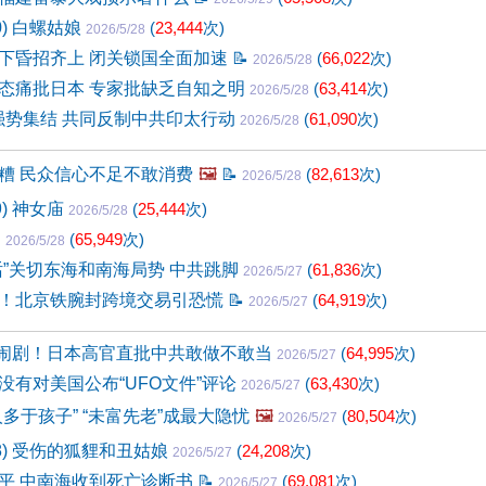
0) 白螺姑娘
(
23,444
次)
2026/5/28
下昏招齐上 闭关锁国全面加速
📝
(
66,022
次)
2026/5/28
态痛批日本 专家批缺乏自知之明
(
63,414
次)
2026/5/28
里强势集结 共同反制中共印太行动
(
61,090
次)
2026/5/28
糟 民众信心不足不敢消费
🖼️
📝
(
82,613
次)
2026/5/28
9) 神女庙
(
25,444
次)
2026/5/28

(
65,949
次)
2026/5/28
话”关切东海和南海局势 中共跳脚
(
61,836
次)
2026/5/27
！北京铁腕封跨境交易引恐慌
📝
(
64,919
次)
2026/5/27
变闹剧！日本高官直批中共敢做不敢当
(
64,995
次)
2026/5/27
没有对美国公布“UFO文件”评论
(
63,430
次)
2026/5/27
多于孩子” “未富先老”成最大隐忧
🖼️
(
80,504
次)
2026/5/27
68) 受伤的狐貍和丑姑娘
(
24,208
次)
2026/5/27
平 中南海收到死亡诊断书
📝
(
69,081
次)
2026/5/27