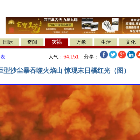
国际
奇闻
灾祸
万象
生活
文化
人气：
64,151
分享：
发表
巨型沙尘暴吞噬火焰山 惊现末日橘红光（图）