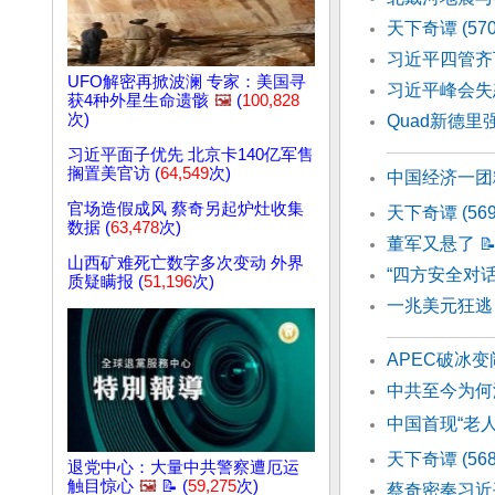
天下奇谭 (57
习近平四管齐
UFO解密再掀波澜 专家：美国寻
习近平峰会失
获4种外星生命遗骸
🖼️
(
100,828
次)
Quad新德
习近平面子优先 北京卡140亿军售
搁置美官访 (
64,549
次)
中国经济一团
官场造假成风 蔡奇另起炉灶收集
天下奇谭 (56
数据 (
63,478
次)
董军又悬了

山西矿难死亡数字多次变动 外界
“四方安全对
质疑瞒报 (
51,196
次)
一兆美元狂逃
APEC破冰
中共至今为何
中国首现“老人
天下奇谭 (5
退党中心：大量中共警察遭厄运
触目惊心
🖼️
📝 (
59,275
次)
蔡奇密奏习近