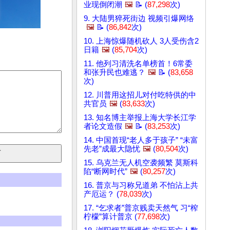
业现倒闭潮
🖼️
📝 (
87,298
次)
9. 大陆男猝死街边 视频引爆网络
🖼️
📝 (
86,842
次)
10. 上海惊爆随机砍人 3人受伤含2
日籍
🖼️
(
85,704
次)
11. 他列习清洗名单榜首！6常委
和张升民也难逃？
🖼️
📝 (
83,658
次)
12. 川普用这招儿对付吃特供的中
共官员
🖼️
(
83,633
次)
13. 知名博主举报上海大学长江学
者论文造假
🖼️
📝 (
83,253
次)
14. 中国首现“老人多于孩子” “未富
先老”成最大隐忧
🖼️
(
80,504
次)
15. 乌克兰无人机空袭频繁 莫斯科
陷“断网时代”
🖼️
(
80,257
次)
16. 普京与习称兄道弟 不怕沾上共
产厄运？ (
78,039
次)
17. “乞求者”普京贱卖天然气 习“榨
柠檬”算计普京 (
77,698
次)