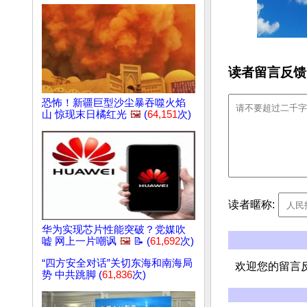
读者留言反馈
恐怖！新疆巨型沙尘暴吞噬火焰
山 惊现末日橘红光
🖼️
(
64,151
次)
读者暱称:
华为实现芯片性能突破？党媒吹
嘘 网上一片嘲讽
🖼️
📝 (
61,692
次)
“四方安全对话”关切东海和南海局
欢迎您的留言
势 中共跳脚 (
61,836
次)