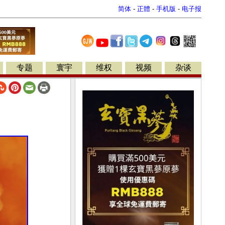
简体
-
正體
-
手机版
-
电子报
专题
寰宇
维权
视频
杂谈