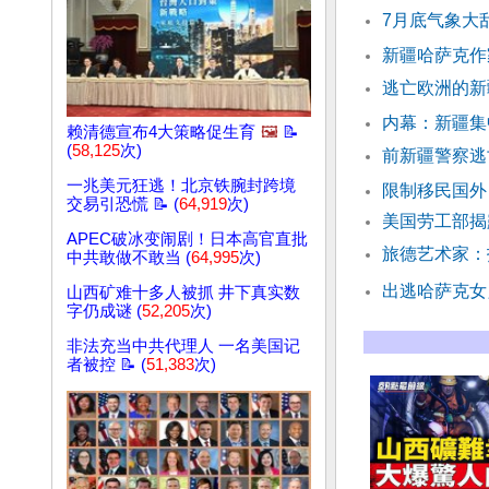
7月底气象大
新疆哈萨克作
逃亡欧洲的新
内幕：新疆集
赖清德宣布4大策略促生育
🖼️
📝
(
58,125
次)
前新疆警察逃
一兆美元狂逃！北京铁腕封跨境
限制移民国外
交易引恐慌 📝 (
64,919
次)
美国劳工部揭
APEC破冰变闹剧！日本高官直批
旅德艺术家：
中共敢做不敢当 (
64,995
次)
出逃哈萨克女
山西矿难十多人被抓 井下真实数
字仍成谜 (
52,205
次)
非法充当中共代理人 一名美国记
者被控 📝 (
51,383
次)