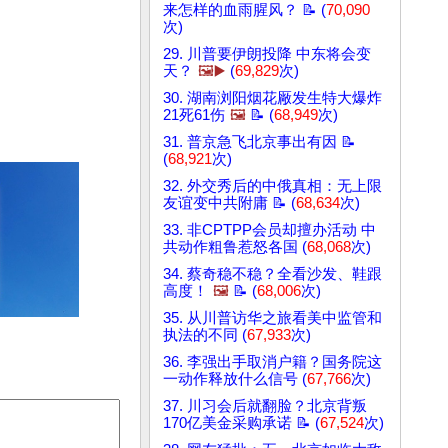
来怎样的血雨腥风？ 📝 (
70,090
次)
29. 川普要伊朗投降 中东将会变
天？
🖼️▶️
(
69,829
次)
30. 湖南浏阳烟花厰发生特大爆炸
21死61伤
🖼️
📝 (
68,949
次)
31. 普京急飞北京事出有因 📝
(
68,921
次)
32. 外交秀后的中俄真相：无上限
友谊变中共附庸 📝 (
68,634
次)
33. 非CPTPP会员却擅办活动 中
共动作粗鲁惹怒各国 (
68,068
次)
34. 蔡奇稳不稳？全看沙发、鞋跟
高度！
🖼️
📝 (
68,006
次)
35. 从川普访华之旅看美中监管和
执法的不同 (
67,933
次)
36. 李强出手取消户籍？国务院这
一动作释放什么信号 (
67,766
次)
37. 川习会后就翻脸？北京背叛
170亿美金采购承诺 📝 (
67,524
次)