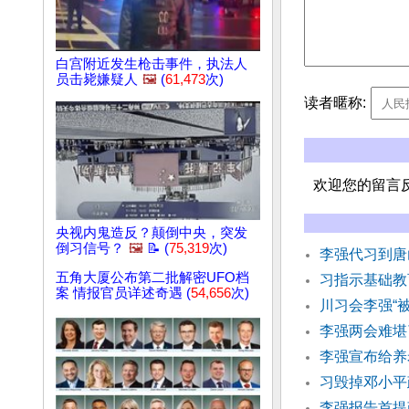
白宫附近发生枪击事件，执法人
员击毙嫌疑人
🖼️
(
61,473
次)
读者暱称:
欢迎您的留言
央视内鬼造反？颠倒中央，突发
倒习信号？
🖼️
📝 (
75,319
次)
李强代习到唐
五角大厦公布第二批解密UFO档
习指示基础教
案 情报官员详述奇遇 (
54,656
次)
川习会李强“
李强两会难堪
李强宣布给养
习毁掉邓小平
李强报告首提