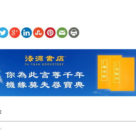
ww.renminbao.com/rmb/articles/2026/5/25/95313.html
: