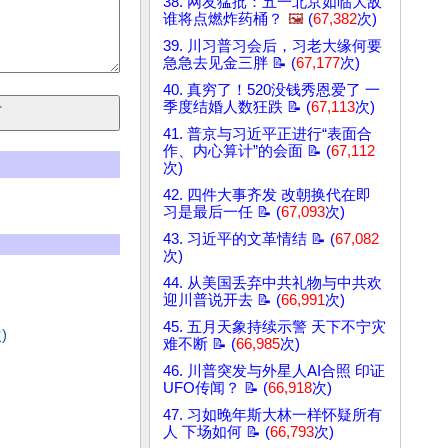
38. 网友猛批：五一北京如临大敌
谁将点燃炸药桶？
🖼️
(
67,382
次)
39. 川习普习会后，习老大缘何要
急急去见金三胖 📝 (
67,177
次)
40. 真穷了！520没钱秀恩爱了 一
季度结婚人数狂跌 📝 (
67,113
次)
41. 普京与习近平正进行“表面合
作、内心算计”的会面 📝 (
67,112
次)
42. 四件大事齐发 改朝换代在即
习是最后一任 📝 (
67,093
次)
43. 习近平的文革情结 📝 (
67,082
次)
44. 从美国丢弃中共礼物与中共欢
迎川普说开去 📝 (
66,991
次)
45. 五月天象持续示警 天下不宁灾
)
难不断 📝 (
66,985
次)
46. 川普突发与外星人AI合照 印证
UFO传闻？ 📝 (
66,918
次)
47. 习如晚年斯大林一样怀疑所有
人 下场如何 📝 (
66,793
次)