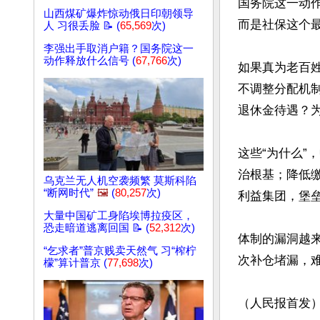
国务院这一动
山西煤矿爆炸惊动俄日印朝领导
而是社保这个
人 习很丢脸 📝 (
65,569
次)
李强出手取消户籍？国务院这一
动作释放什么信号 (
67,766
次)
如果真为老百
不调整分配机
退休金待遇？
这些“为什么
治根基；降低
乌克兰无人机空袭频繁 莫斯科陷
“断网时代”
🖼️
(
80,257
次)
利益集团，堡垒
大量中国矿工身陷埃博拉疫区，
恐走暗道逃离回国 📝 (
52,312
次)
体制的漏洞越
“乞求者”普京贱卖天然气 习“榨柠
次补仓堵漏，难
檬”算计普京 (
77,698
次)
（人民报首发