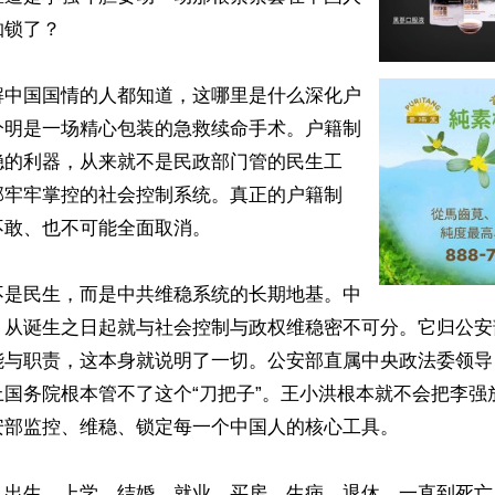
锁了？

解中国国情的人都知道，这哪里是什么深化户
分明是一场精心包装的急救续命手术。户籍制
稳的利器，从来就不是民政部门管的民生工
部牢牢掌控的社会控制系统。真正的户籍制
敢、也不可能全面取消。

不是民生，而是中共维稳系统的长期地基。中
，从诞生之日起就与社会控制与政权维稳密不可分。它归公安
能与职责，这本身就说明了一切。公安部直属中央政法委领导
上国务院根本管不了这个“刀把子”。王小洪根本就不会把李强
部监控、维稳、锁定每一个中国人的核心工具。

从出生、上学、结婚、就业、买房、生病、退休，一直到死亡