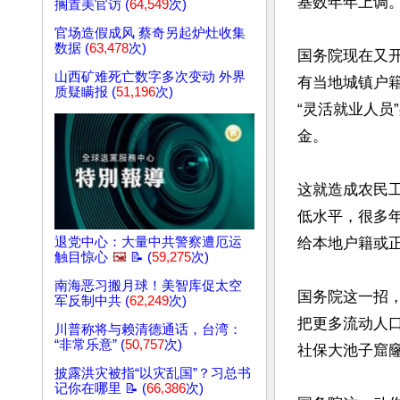
基数年年上调。
搁置美官访 (
64,549
次)
官场造假成风 蔡奇另起炉灶收集
数据 (
63,478
次)
国务院现在又
山西矿难死亡数字多次变动 外界
有当地城镇户
质疑瞒报 (
51,196
次)
“灵活就业人
金。

这就造成农民
低水平，很多年
退党中心：大量中共警察遭厄运
给本地户籍或
触目惊心
🖼️
📝 (
59,275
次)
南海恶习搬月球！美智库促太空
国务院这一招
军反制中共 (
62,249
次)
把更多流动人
川普称将与赖清德通话，台湾：
“非常乐意” (
50,757
次)
社保大池子窟窿
披露洪灾被指“以灾乱国”？习总书
记你在哪里 📝 (
66,386
次)