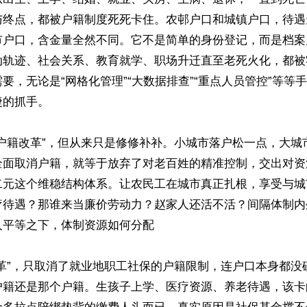
与终点，都被户籍制度死死卡住。农邨户口和城镇户口，待遇
市户口，含金量全然不同。它不是简单的身份登记，而是档案
动轨迹、社会关系、教育就学、职场升迁直至老死火化，都被
要，无论是“网格化管理”“大数据排查”“重点人员管控”等等
的抓手。

“户籍改革”，但从来只是修修补补。小城市落户松一点，大城
全面取消户籍，就等于放弃了对老百姓的精准控制，交出对资
二元这个维稳结构体系。让农民工在城市真正扎根，享受与城
疗待遇？那谁来当廉价劳动力？赵家人还活不活？间隔体制内
平等之下，体制资源如何分配

改革”，只取消了就业地职工社保的户籍限制，连户口本身都没
户籍还是那个户籍。生孩子上学、医疗资源、养老待遇，该卡