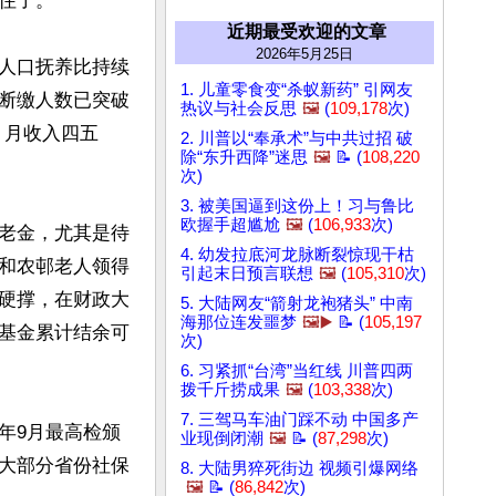
了。

近期最受欢迎的文章
2026年5月25日
人口抚养比持续
1. 儿童零食变“杀蚁新药” 引网友
断缴人数已突破
热议与社会反思
🖼️
(
109,178
次)
重，月收入四五
2. 川普以“奉承术”与中共过招 破
除“东升西降”迷思
🖼️
📝 (
108,220
次)
3. 被美国逼到这份上！习与鲁比
欧握手超尴尬
🖼️
(
106,933
次)
老金，尤其是待
4. 幼发拉底河龙脉断裂惊现干枯
和农邨老人领得
引起末日预言联想
🖼️
(
105,310
次)
硬撑，在财政大
5. 大陆网友“箭射龙袍猪头” 中南
海那位连发噩梦
🖼️▶️
📝 (
105,197
基金累计结余可
次)
6. 习紧抓“台湾”当红线 川普四两
拨千斤捞成果
🖼️
(
103,338
次)
7. 三驾马车油门踩不动 中国多产
年9月最高检颁
业现倒闭潮
🖼️
📝 (
87,298
次)
大部分省份社保
8. 大陆男猝死街边 视频引爆网络
🖼️
📝 (
86,842
次)