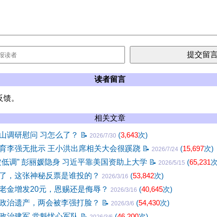
读者留言
反馈。
相关文章
山调研慰问 习怎么了？
📝
(
3,643
次)
2026/7/30
育李强无批示 王小洪出席相关大会很蹊跷
📝
(
15,697
次)
2026/7/24
被低调” 彭丽媛隐身 习近平靠美国资助上大学
📝
(
65,231
次
2026/5/15
了，这张神秘反票是谁投的？
(
53,842
次)
2026/3/16
老金增发20元，恩赐还是侮辱？
(
40,645
次)
2026/3/16
政治遗产，两会被李强打脸？
📝
(
54,430
次)
2026/3/6
政治建军 党魁忧心军队
📝
(
46,200
次)