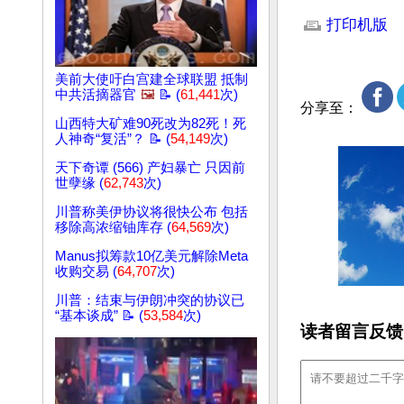
文章网址: http://w
打印机版
美前大使吁白宫建全球联盟 抵制
中共活摘器官
🖼️
📝 (
61,441
次)
分享至：
山西特大矿难90死改为82死！死
人神奇“复活”？ 📝 (
54,149
次)
天下奇谭 (566) 产妇暴亡 只因前
世孽缘 (
62,743
次)
川普称美伊协议将很快公布 包括
移除高浓缩铀库存 (
64,569
次)
Manus拟筹款10亿美元解除Meta
收购交易 (
64,707
次)
川普：结束与伊朗冲突的协议已
“基本谈成” 📝 (
53,584
次)
读者留言反馈