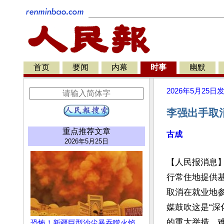
首页
要闻
内幕
时事
幽默
2026年5月25日
李强出手取
重点推荐文章
古成
2026年5月25日
【人民报消息】
行常住地提供
取消在就业地
媒鼓吹这是“深
的重大举措。
恐怖！新疆巨型沙尘暴吞噬火焰