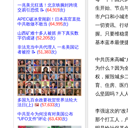
一兆美元狂逃！北京铁腕封跨境
生开始、节点
交易引恐慌 📝 (
64,919
次)
市户口和小城
APEC破冰变闹剧！日本高官直批
中共敢做不敢当 (
64,995
次)
一切资讯、行
山西矿难十多人被抓 井下真实数
握。只要维稳需
字仍成谜 (
52,205
次)
基本蓝本最便捷
非法充当中共代理人 一名美国记
者被控 📝 (
51,383
次)
中共历来高喊
为什么？因为
权，摧毁城乡
育、住房、医
么坚固吗？人人
多国九百余政要祝贺世界法轮大
法日(上)
🖼️
(
57,633
次)
李强这次的“
中共至今为何没有对美国公布
“UFO文件”评论 (
63,430
次)
那个打工人，