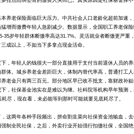
金多拉点陪绑垫背的缴费人头而已。真实原因是社保基金撑不住
基本养老保险面临巨大压力。中共社会人口老龄化超前加速，
员猛增而缴费年轻人急剧减少。数据显示，全国职工养老保险
中25-35岁年轻群体断缴率高达31.7%。灵活就业者断缴更严
三成以上，不如当下多拿点现金活命。

度下，年轻人的钱很大一部分直接用于支付当前退休人员的养
内群体。城乡养老金差距巨大，体制内替代率高，普通打工人
邨养老金只有两三百元。部分地区早已收不抵支，靠财政补贴
况下，社保基金池实在是难以为继。社科院等机构早年预测，
前后耗尽，现在看，未必能等到那时可能就要见底耗尽了。

了，这两年各种手段频出，拼命割韭菜向社保资金池输血，去
相强制全民社保，之后，外卖行业开始强行扣缴社保，全国绝