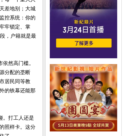
天差地别；大城
监控系统：你的
牢牢锁定、掌
手段，户籍就是最
市依然高门槛。
源分配的垄断
市居民同等教
外的铁幕还能那
碰。打工人还是
的照样卡。这分