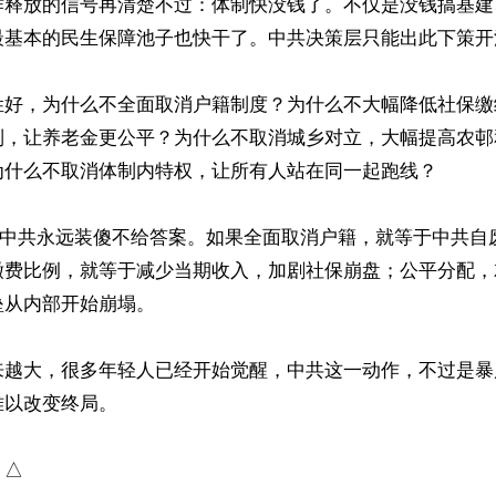
作释放的信号再清楚不过：体制快没钱了。不仅是没钱搞基建
最基本的民生保障池子也快干了。中共决策层只能出此下策开源
姓好，为什么不全面取消户籍制度？为什么不大幅降低社保缴
制，让养老金更公平？为什么不取消城乡对立，大幅提高农邨
为什么不取消体制内特权，让所有人站在同一起跑线？

”，中共永远装傻不给答案。如果全面取消户籍，就等于中共自
缴费比例，就等于减少当期收入，加剧社保崩盘；公平分配，
从内部开始崩塌。

来越大，很多年轻人已经开始觉醒，中共这一动作，不过是暴
以改变终局。

）△