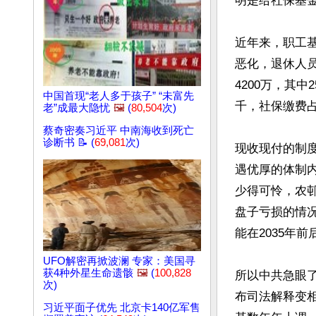
明是给社保基
近年来，职工
恶化，退休人
4200万，其
中国首现“老人多于孩子” “未富先
千，社保缴费占
老”成最大隐忧
🖼️
(
80,504
次)
蔡奇密奏习近平 中南海收到死亡
诊断书 📝 (
69,081
次)
现收现付的制
遇优厚的体制
少得可怜，农
盘子亏损的情
能在2035年
UFO解密再掀波澜 专家：美国寻
获4种外星生命遗骸
🖼️
(
100,828
所以中共急眼
次)
布司法解释变
习近平面子优先 北京卡140亿军售