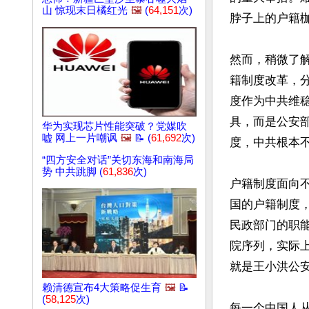
山 惊现末日橘红光
🖼️
(
64,151
次)
脖子上的户籍枷
然而，稍微了
籍制度改革，
度作为中共维
具，而是公安
华为实现芯片性能突破？党媒吹
嘘 网上一片嘲讽
🖼️
📝 (
61,692
次)
度，中共根本不
“四方安全对话”关切东海和南海局
势 中共跳脚 (
61,836
次)
户籍制度面向
国的户籍制度
民政部门的职
院序列，实际
就是王小洪公安
赖清德宣布4大策略促生育
🖼️
📝
(
58,125
次)
每一个中国人