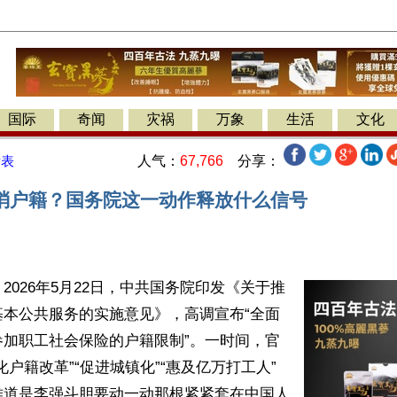
国际
奇闻
灾祸
万象
生活
文化
人气：
67,766
分享：
发表
消户籍？国务院这一动作释放什么信号
2026年5月22日，中共国务院印发《关于推
基本公共服务的实施意见》，高调宣布“全面
参加职工社会保险的户籍限制”。一时间，官
化户籍改革”“促进城镇化”“惠及亿万打工人”
难道是李强斗胆要动一动那根紧紧套在中国人