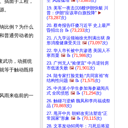
空”风险猛增
🖼️
(
73,889
次)
、搞面子工程，
19. 美军一夜击沉6艘伊朗快艇 川
。

普：伊朗“应该举白旗投降”
▶️
(
73,287
次)
20. 蔡奇报告吓傻习近平 史上最严
纳比例？为什么
昏招出台 📝 (
73,233
次)
和普通劳动者的
21. 八九学运领袖徐光刑满出狱 身
形消瘦健康受关注
🖼️
(
73,097
次)
22. 华人市长被中共渗透 美国人不
寒而栗
🖼️
📝 (
71,986
次)
废武功，动摇统
23. 广州无人“捡便宜” 中共逆转房
市低迷失败
🖼️
(
71,901
次)
就等于触动既得
24. 陆专家打脸党魁:“共同富裕”有
结构性问题
🖼️
📝 (
71,575
次)
25. 中共派小学生参加海参崴阅兵
式 全民愤怒
🖼️
📝 (
71,294
次)
风雨来临前的一
26. 触碰习逆鳞 魏凤和李尚福成祭
品 (
70,869
次)
27. 甩开中共 朝鲜改宪法塑造“正
常国家”形象
🖼️
📝 (
70,115
次)
28. 文革发动60周年：习死后将迎