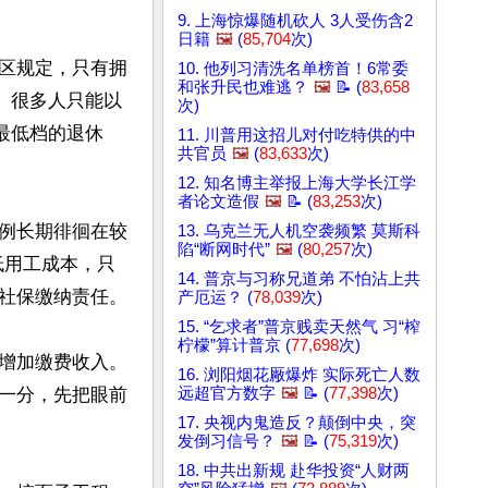
9. 上海惊爆随机砍人 3人受伤含2
日籍
🖼️
(
85,704
次)
区规定，只有拥
10. 他列习清洗名单榜首！6常委
和张升民也难逃？
🖼️
📝 (
83,658
。很多人只能以
次)
最低档的退休
11. 川普用这招儿对付吃特供的中
共官员
🖼️
(
83,633
次)
12. 知名博主举报上海大学长江学
者论文造假
🖼️
📝 (
83,253
次)
例长期徘徊在较
13. 乌克兰无人机空袭频繁 莫斯科
陷“断网时代”
🖼️
(
80,257
次)
低用工成本，只
14. 普京与习称兄道弟 不怕沾上共
社保缴纳责任。

产厄运？ (
78,039
次)
15. “乞求者”普京贱卖天然气 习“榨
柠檬”算计普京 (
77,698
次)
增加缴费收入。
16. 浏阳烟花厰爆炸 实际死亡人数
一分，先把眼前
远超官方数字
🖼️
📝 (
77,398
次)
17. 央视内鬼造反？颠倒中央，突
发倒习信号？
🖼️
📝 (
75,319
次)
18. 中共出新规 赴华投资“人财两