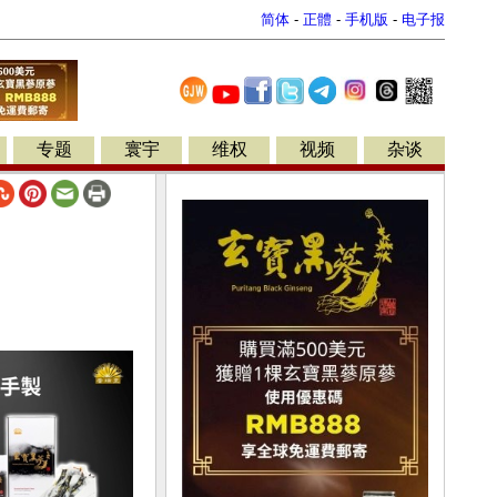
简体
-
正體
-
手机版
-
电子报
专题
寰宇
维权
视频
杂谈